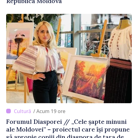
Republica Moldova
/ Acum 19 ore
Forumul Diasporei // „Cele șapte minuni
ale Moldovei” – proiectul care își propune
să apropie copiii din diaspora de țara de