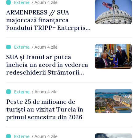
/ Acum 4 zile
ARMENPRESS // SUA
majorează finanțarea
Fondului TRIPP+ Enterprise
pentru Armenia la 402
milioane de dolari
/ Acum 4 zile
SUA şi Iranul ar putea
încheia un acord în vederea
redeschiderii Strâmtorii
Ormuz până miercuri,
anunţă secretarul american
/ Acum 4 zile
al Trezoreriei
Peste 25 de milioane de
turiști au vizitat Turcia în
primul semestru din 2026
/ Acum 4 zile