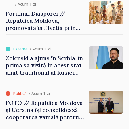
/ Acum 1 zi
Forumul Diasporei //
Republica Moldova,
promovată în Elveția prin
turism, investiții și
exporturi
/ Acum 1 zi
Zelenski a ajuns în Serbia, în
prima sa vizită în acest stat
aliat tradițional al Rusiei
după 2022
/ Acum 1 zi
FOTO // Republica Moldova
și Ucraina își consolidează
cooperarea vamală pentru
securizarea frontierei și