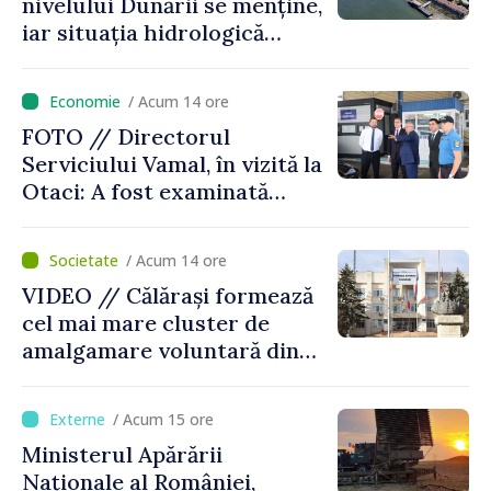
nivelului Dunării se menține,
iar situația hidrologică
rămâne dificilă
/ Acum 14 ore
FOTO // Directorul
Serviciului Vamal, în vizită la
Otaci: A fost examinată
posibilitatea dotării Zonei de
control vamal cu un scanner
/ Acum 14 ore
performant
VIDEO // Călărași formează
cel mai mare cluster de
amalgamare voluntară din
Republica Moldova. Consiliul
orășenesc a aprobat decizia
/ Acum 15 ore
finală
Ministerul Apărării
Naționale al României,