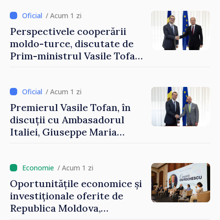
integrarea europeană.
Reuniune la Moghiliov-
/ Acum 1 zi
Podolsk
Perspectivele cooperării
moldo-turce, discutate de
Prim-ministrul Vasile Tofan
și Ambasadorul Turciei,
Uygar Mustafa Sertel
/ Acum 1 zi
Premierul Vasile Tofan, în
discuții cu Ambasadorul
Italiei, Giuseppe Maria
Perricone
/ Acum 1 zi
Oportunitățile economice și
investiționale oferite de
Republica Moldova,