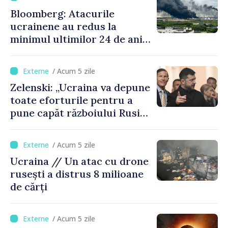
Bloomberg: Atacurile
ucrainene au redus la
minimul ultimilor 24 de ani
procesarea petrolului în
Rusia
/ Acum 5 zile
Zelenski: „Ucraina va depune
toate eforturile pentru a
pune capăt războiului Rusiei
înainte de iarnă”
/ Acum 5 zile
Ucraina // Un atac cu drone
rusești a distrus 8 milioane
de cărți
/ Acum 5 zile