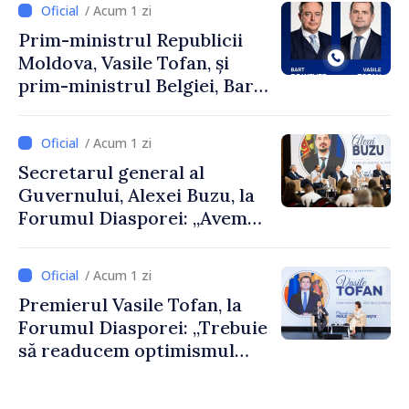
/ Acum 1 zi
Prim-ministrul Republicii
Moldova, Vasile Tofan, și
prim-ministrul Belgiei, Bart
De Wever, au discutat
despre parcursul european
/ Acum 1 zi
al Republicii Moldova.
Secretarul general al
Guvernului, Alexei Buzu, la
Forumul Diasporei: „Avem
nevoie de fiecare dintre
dumneavoastră pentru a
/ Acum 1 zi
construi comunități mai
Premierul Vasile Tofan, la
puternice”
Forumul Diasporei: „Trebuie
să readucem optimismul
oamenilor și încrederea că
Republica Moldova merge în