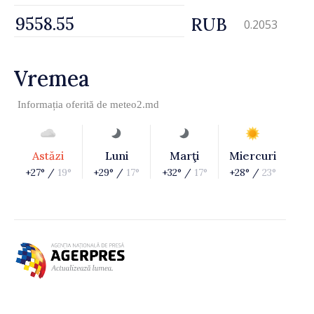
RUB
0.2053
Vremea
Informația oferită de
meteo2.md
Astăzi
Luni
Marţi
Miercuri
+27° /
19°
+29° /
17°
+32° /
17°
+28° /
23°