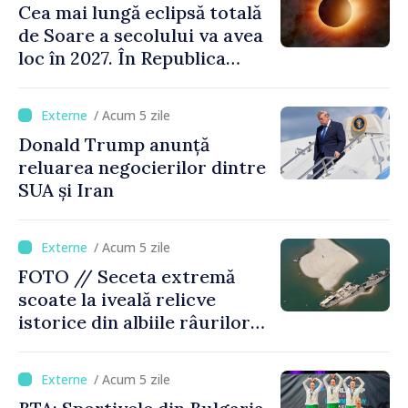
Cea mai lungă eclipsă totală
de Soare a secolului va avea
loc în 2027. În Republica
Moldova, Soarele va fi
acoperit în proporție de
/ Acum 5 zile
până la 44%
Donald Trump anunță
reluarea negocierilor dintre
SUA și Iran
/ Acum 5 zile
FOTO // Seceta extremă
scoate la iveală relicve
istorice din albiile râurilor
europene
/ Acum 5 zile