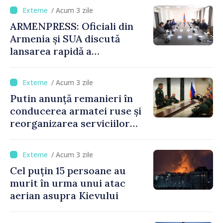
/ Acum 3 zile
ARMENPRESS: Oficiali din
Armenia și SUA discută
lansarea rapidă a
programului TRIPP
/ Acum 3 zile
Putin anunță remanieri în
conducerea armatei ruse și
reorganizarea serviciilor
logistice
/ Acum 3 zile
Cel puțin 15 persoane au
murit în urma unui atac
aerian asupra Kievului