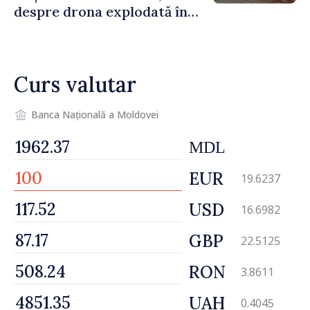
despre drona explodată în
Bulgaria: „Radarele noastre
nu au detectat niciun
vehicul aerian”
Curs valutar
Banca Națională a Moldovei
MDL
EUR
19.6237
USD
16.6982
GBP
22.5125
RON
3.8611
UAH
0.4045