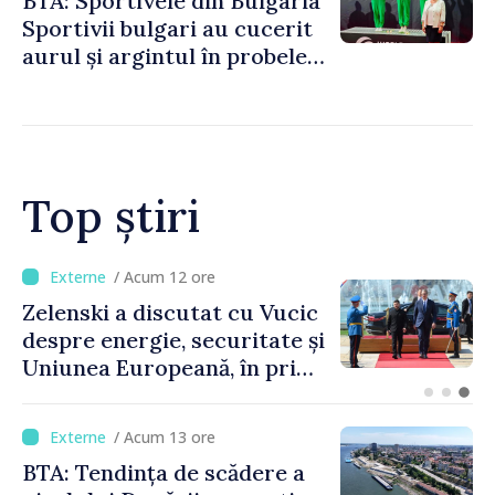
BTA: Sportivele din Bulgaria
Sportivii bulgari au cucerit
aurul și argintul în probele
de juniori la Cupa Mondială
de gimnastică aerobică de la
Oradea
Top știri
/ Acum 8 ore
Bulgaria: Ambasadoarea
Ucrainei, convocată la
Ministerul de Externe în
legătură cu drona prăbușită
/ Acum 13 ore
BTA: Tendința de scădere a