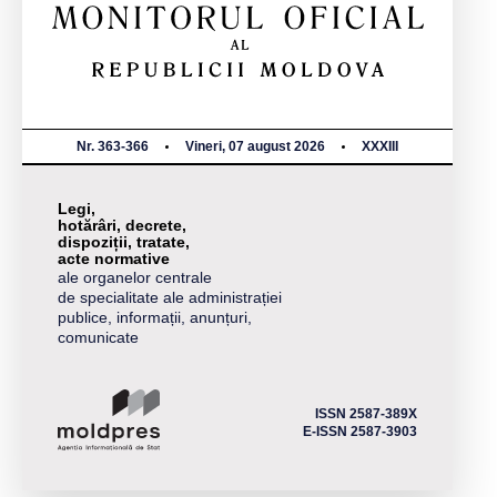
Nr. 363-366
Vineri, 07 august 2026
XXXIII
Legi,
hotărâri, decrete,
dispoziții, tratate,
acte normative
ale organelor centrale
de specialitate ale administrației
publice, informații, anunțuri,
comunicate
ISSN 2587-389X
E-ISSN 2587-3903