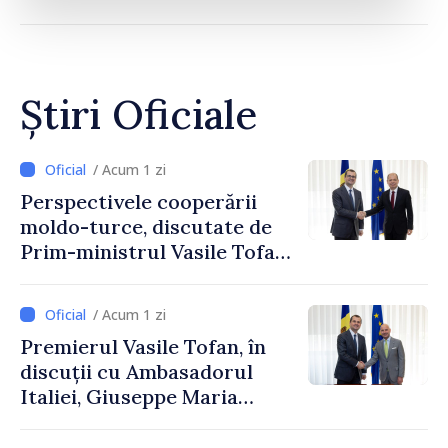
Știri Oficiale
/ Acum 1 zi
Perspectivele cooperării
moldo-turce, discutate de
Prim-ministrul Vasile Tofan
și Ambasadorul Turciei,
Uygar Mustafa Sertel
/ Acum 1 zi
Premierul Vasile Tofan, în
discuții cu Ambasadorul
Italiei, Giuseppe Maria
Perricone