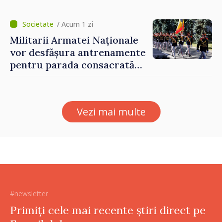
prezentate de vicepremierul
Eugeniu Osmochescu, la
Forumul Diasporei
/ Acum 1 zi
Militarii Armatei Naționale
vor desfășura antrenamente
pentru parada consacrată
Zilei Independenței
Vezi mai multe
#newsletter
Primiți cele mai recente știri direct pe