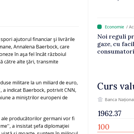
/ A
Noi reguli pr
ri ajutorul financiar şi livrările
gaze, cu faci
ermane, Annalena Baerbock, care
consumatorii
oneze în aşa fel încât războiul
 către alte ţări, transmite
oduse militare la un miliard de euro,
Curs val
', a indicat Baerbock, potrivit CNN,
uniune a miniştrilor europeni de
Banca Naționa
ale producătorilor germani vor fi
me'', a insistat şefa diplomaţiei
 viaţă şi moarte, suntem în mijlocul