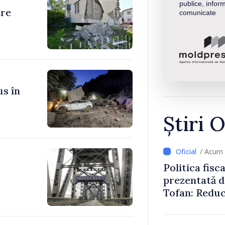
publice, inform
tre
comunicate
us în
Știri O
/ Acum
Politica fisc
prezentată d
Tofan: Reduc
stimularea in
mai echitabi