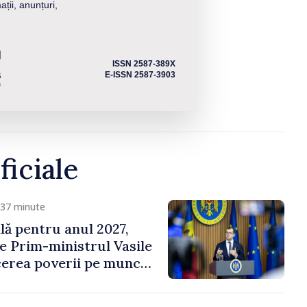
ații, anunțuri,
ISSN 2587-389X
E-ISSN 2587-3903
ficiale
 37 minute
ală pentru anul 2027,
e Prim-ministrul Vasile
erea poverii pe muncă,
vestițiilor și o taxare
lă