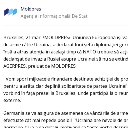
Moldpres
Agenția Informațională De Stat
Bruxelles, 21 mar. /MOLDPRES/. Uniunea Europeană îşi va spo
de arme către Ucraina, a declarat luni şefa diplomaţiei g
însă a atras atenţia în acelaşi timp că NATO trebuie să acţi
declanşat de invazia Rusiei asupra Ucrainei să nu se extindă
AGERPRES, preluat de MOLDPRES.
''Vom spori mijloacele financiare destinate achiziţiei de pr
pentru a arăta clar deplină solidaritate de partea Ucrainei'
vorbind în faţa presei la Bruxelles, unde participă la o re
externe.
Germania se va asigura de asemenea că vânzările de arme 
efectuate cât mai repede posibil. ''Ucraina are nevoie de ar
germane, fără a da detalii, motivând că ''este vorba despre