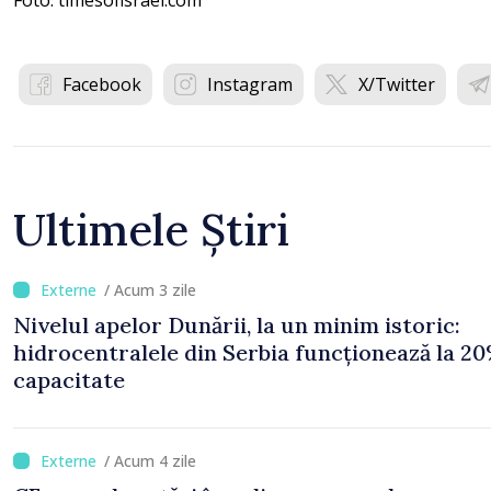
Foto: timesofisrael.com
Facebook
Instagram
X/Twitter
Ultimele Știri
/ Acum 3 zile
Nivelul apelor Dunării, la un minim istoric:
hidrocentralele din Serbia funcționează la 20
capacitate
/ Acum 4 zile