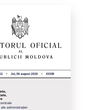
62
Joi, 06 august 2026
XXXIII
ete,
tate,
ve
centrale
 ale administrației