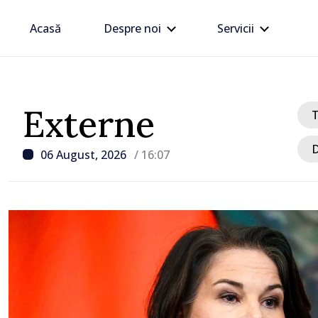
Acasă
Despre noi
Servicii
Externe
D
06 August, 2026
/ 16:07
/ Acum 22 minute
DOC // Proiectul politici
pentru anul 2027 a fost
consultări publice