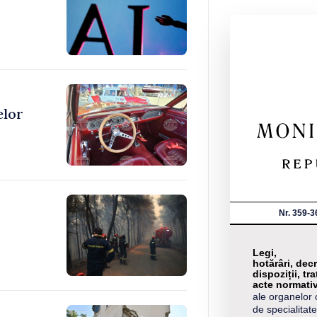
elor
Nr. 359-3
Legi,
hotărâri, decr
dispoziții, tra
acte normati
ale organelor 
de specialitate