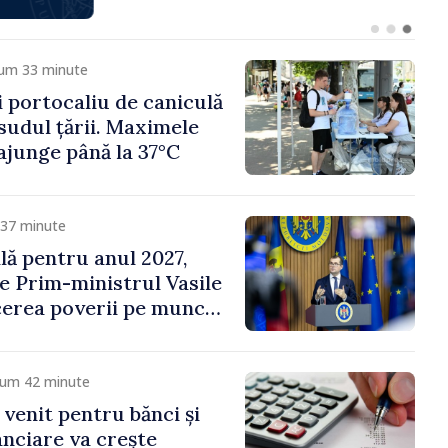
cum 33 minute
i portocaliu de caniculă
 sudul țării. Maximele
ajunge până la 37°C
 37 minute
ală pentru anul 2027,
e Prim-ministrul Vasile
erea poverii pe muncă,
vestițiilor și o taxare
lă
cum 42 minute
 venit pentru bănci și
nanciare va crește