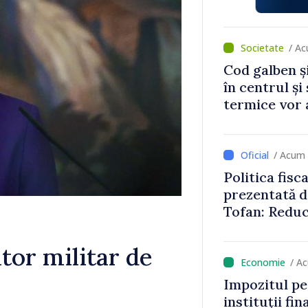
/ A
Cod galben ș
în centrul și
termice vor 
/ Acum
Politica fisc
prezentată d
Tofan: Reduc
stimularea in
mai echitabi
tor militar de
/ A
Impozitul pe
instituții fi