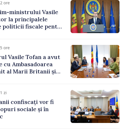
2 ore
im-ministrului Vasile
or la principalele
 politicii fiscale pentru
5 ore
ul Vasile Tofan a avut
re cu Ambasadoarea
t al Marii Britanii și
Nord, Fern Horine
1 zi
anii confiscați vor fi
copuri sociale și în
ic