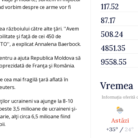
nd vorbim despre ce arme vor fi
a războiului către alte ţări. ''Avem
litate şi faţă de cei 450 de
TO'', a explicat Annalena Baerbock.
 pentru a ajuta Republica Moldova să
 coprezidată de Franţa şi România.
 cea mai fragilă ţară aflată în
Vremea
euters.
Informația oferită
ilor ucraineni va ajunge la 8-10
este 3,5 milioane de ucraineni şi-
e, alţi circa 6,5 milioane fiind
Astăzi
ii.
+35° /
24°