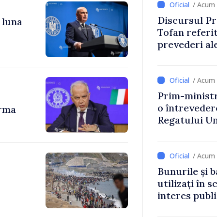
/ Acum 
Discursul Pr
 luna
Tofan referit
prevederi ale
anul 2027
/ Acum 
Prim-ministr
o întrevede
urma
Regatului Uni
Irlandei de 
/ Acum 
Bunurile și b
utilizați în s
interes publ