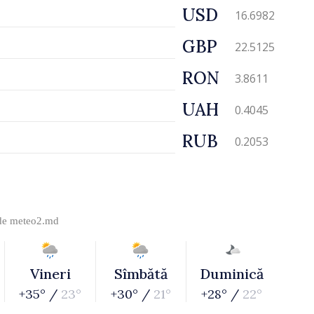
USD
16.6982
GBP
22.5125
RON
3.8611
UAH
0.4045
RUB
0.2053
 de
meteo2.md
Vineri
Sîmbătă
Duminică
+35° /
23°
+30° /
21°
+28° /
22°