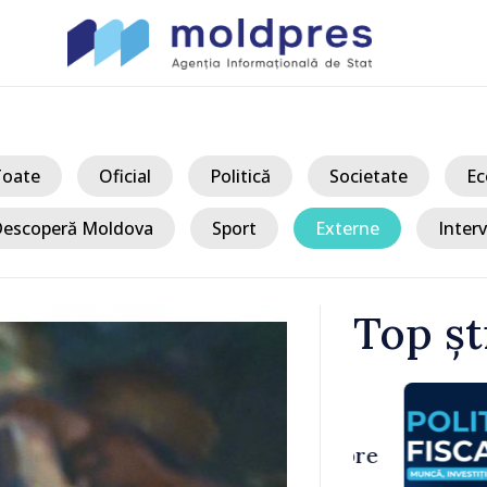
Toate
Oficial
Politică
Societate
Ec
escoperă Moldova
Sport
Externe
Interv
Top șt
/ A
i fiscale
Captări ilega
 propus spre
depistate de