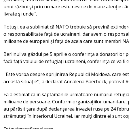
unui război şi prin urmare este nevoie de mare atenţie câ
livrate şi unde''.
Totuşi, ea a subliniat că NATO trebuie să prevină extindere
o responsabilitate faţă de ucraineni, dar avem o responsabi
milioane de europeni şi faţă de aceia care sunt membri NA
Berlinul va găzdui pe 5 aprilie o conferinţă a donatorilor
facă faţă valului de refugiaţi ucraineni, conferinţă ce va fi
''Este vorba despre sprijinirea Republicii Moldova, care este
această situaţie'', a declarat Annalena Baerbock, potrivit R
Ea a estimat că în săptămânile următoare numărul refugiaţ
milioane de persoane. Conform organizaţiilor umanitare, p
au părăsit ţara după declanşarea invaziei ruse pe 24 februari
strămutaţi în interiorul Ucrainei, iar mulţi dintre ei sunt cop