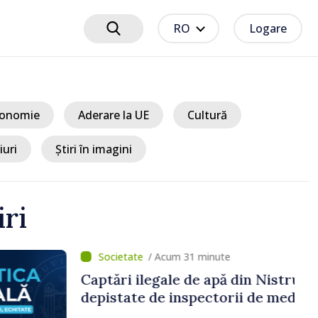
RO
Logare
onomie
Aderare la UE
Cultură
iuri
Știri în imagini
iri
cum 31 minute
le de apă din Nistru,
 inspectorii de mediu