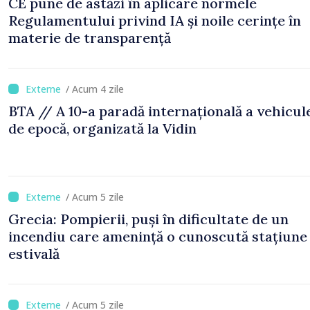
CE pune de astăzi în aplicare normele
Regulamentului privind IA și noile cerințe în
materie de transparență
/ Acum 4 zile
BTA // A 10-a paradă internațională a vehicul
de epocă, organizată la Vidin
/ Acum 5 zile
Grecia: Pompierii, puși în dificultate de un
incendiu care amenință o cunoscută stațiune
estivală
/ Acum 5 zile