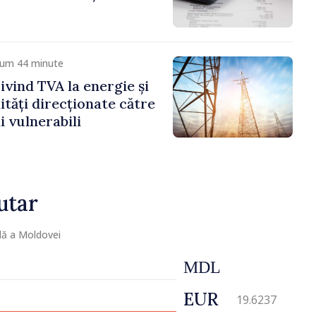
cum 44 minute
ivind TVA la energie și
lități direcționate către
 vulnerabili
utar
lă a Moldovei
MDL
EUR
19.6237