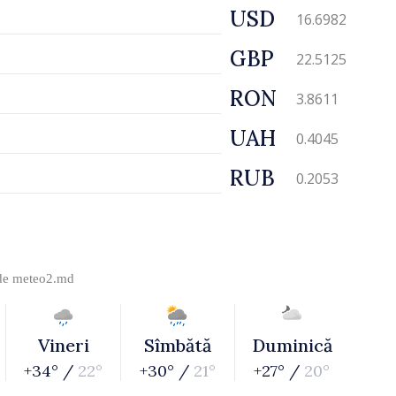
USD
16.6982
GBP
22.5125
RON
3.8611
UAH
0.4045
RUB
0.2053
 de
meteo2.md
Vineri
Sîmbătă
Duminică
+34° /
22°
+30° /
21°
+27° /
20°