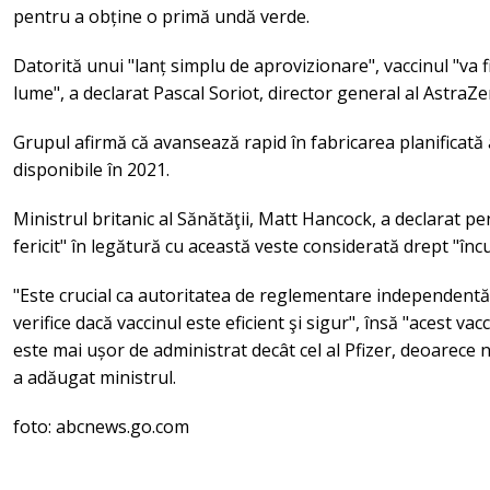
pentru a obține o primă undă verde.
Datorită unui "lanț simplu de aprovizionare", vaccinul "va fi
lume", a declarat Pascal Soriot, director general al AstraZ
Grupul afirmă că avansează rapid în fabricarea planificată a
disponibile în 2021.
Ministrul britanic al Sănătăţii, Matt Hancock, a declarat p
fericit" în legătură cu această veste considerată drept "înc
"Este crucial ca autoritatea de reglementare independentă
verifice dacă vaccinul este eficient şi sigur", însă "acest vac
este mai ușor de administrat decât cel al Pfizer, deoarece n
a adăugat ministrul.
foto: abcnews.go.com