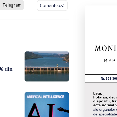
Telegram
Comentează
% din
Nr. 363-36
Legi,
hotărâri, decr
dispoziții, tra
acte normati
ale organelor 
de specialitate