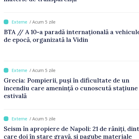
/ Acum 5 zile
BTA // A 10-a paradă internațională a vehicul
de epocă, organizată la Vidin
/ Acum 5 zile
Grecia: Pompierii, puși în dificultate de un
incendiu care amenință o cunoscută stațiune
estivală
/ Acum 5 zile
Seism în apropiere de Napoli: 21 de răniți, din
care doi în stare gravă, și pagube materiale