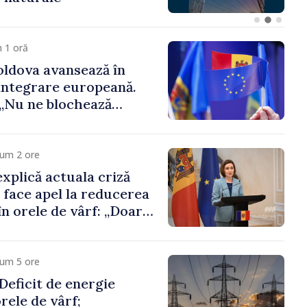
 funcții înalte nu
ica statului”
 1 oră
ldova avansează în
integrare europeană.
„Nu ne blochează
cum 2 ore
xplică actuala criză
i face apel la reducerea
n orele de vârf: „Doar
 menține prețurile la
 mic”
cum 5 ore
eficit de energie
orele de vârf;