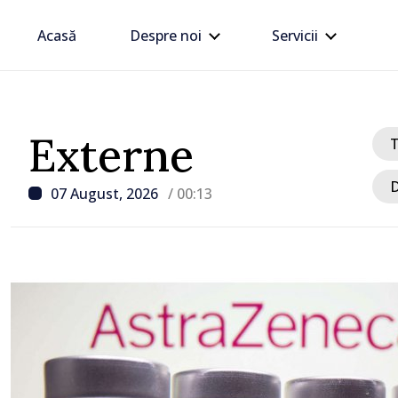
Acasă
Despre noi
Servicii
Externe
D
07 August, 2026
/ 00:13
/ Acum 54 minute
Linia electrică de 330 kV
Dnestrovsk, grav avaria
calamităților naturale