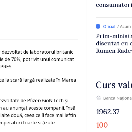
consumatorii
economiseas
/ Acum 
Prim-ministr
discutat cu 
Rumen Rade
dezvoltat de laboratorul britanic
ie de 70%, potrivit unui comunicat
DPRES.
ce la scară largă realizate în Marea
Curs val
Banca Naționa
dezvoltate de Pfizer/BioNTech şi
m au anunţat aceste companii, însă
alte două, ceea ce îl face mai ieftin
emperaturi foarte scăzute.