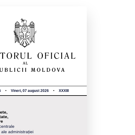
6
Vineri, 07 august 2026
XXXIII
ete,
tate,
ve
centrale
 ale administrației