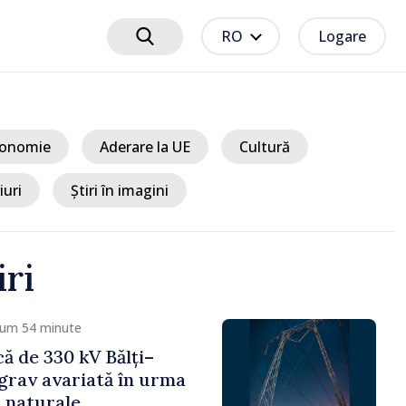
RO
Logare
onomie
Aderare la UE
Cultură
iuri
Știri în imagini
iri
 1 oră
ciplinare după vizita
libanilor în Republica
a Sandu: „Este rușinos