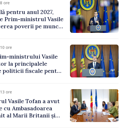
8 ore
ală pentru anul 2027,
e Prim-ministrul Vasile
erea poverii pe muncă,
vestițiilor și o taxare
lă
10 ore
im-ministrului Vasile
or la principalele
 politicii fiscale pentru
13 ore
ul Vasile Tofan a avut
re cu Ambasadoarea
t al Marii Britanii și
Nord, Fern Horine