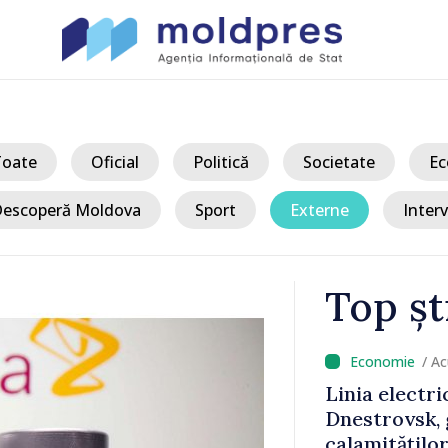
Toate
Oficial
Politică
Societate
Ec
escoperă Moldova
Sport
Externe
Interv
Top șt
/ Acum
 Bălți–
Sancțiuni dis
tă în urma
delegației ta
Moldova. Mai