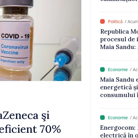
că oameni cu
cunosc polit
/ Acum
Republica Mo
procesul de 
Maia Sandu: 
niciun stat”
/ A
Maia Sandu e
energetică ș
consumului î
astfel putem
un nivel mai
aZeneca şi
/ A
eficient 70%
Energocom: D
electrică în 