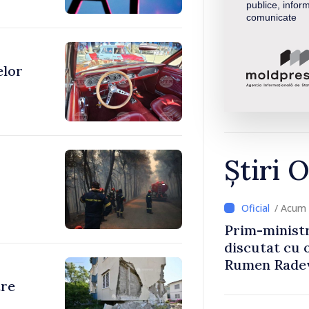
publice, inform
comunicate
elor
Știri O
/ Acum 
Prim-ministr
discutat cu 
Rumen Rade
tre