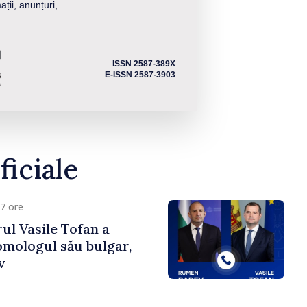
ații, anunțuri,
ISSN 2587-389X
E-ISSN 2587-3903
ficiale
7 ore
ul Vasile Tofan a
omologul său bulgar,
v