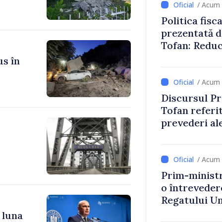
/ Acum 
Politica fisc
prezentată d
Tofan: Reduc
stimularea in
us în
mai echitabi
/ Acum 
Discursul Pr
Tofan referit
prevederi ale
anul 2027
/ Acum 
Prim-ministr
o întrevede
Regatului Uni
Irlandei de 
 luna