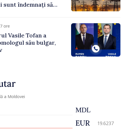
 sunt îndemnați să
că
7 ore
ul Vasile Tofan a
omologul său bulgar,
v
utar
lă a Moldovei
MDL
EUR
19.6237