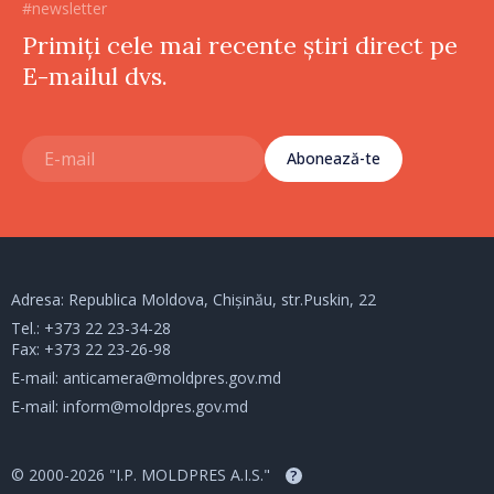
#newsletter
Primiți cele mai recente știri direct pe
E-mailul dvs.
Abonează-te
Adresa: Republica Moldova, Chișinău, str.Puskin, 22
Tel.:
+373 22 23-34-28
Fax: +373 22 23-26-98
E-mail:
anticamera@moldpres.gov.md
E-mail:
inform@moldpres.gov.md
© 2000-2026 "I.P. MOLDPRES A.I.S."
?