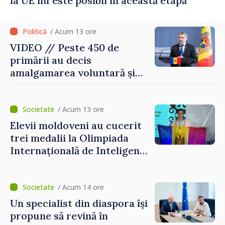
la UE nu este posibil în această etapă
/ Acum 13 ore
VIDEO // Peste 450 de
primării au decis
amalgamarea voluntară și
vor beneficia de fonduri
pentru investiții. Igor
Grosu: „Este important să
/ Acum 13 ore
depășim blocajele și să dăm o
Elevii moldoveni au cucerit
șansă localităților să se
trei medalii la Olimpiada
dezvolte”
Internațională de Inteligență
Artificială
/ Acum 14 ore
Un specialist din diaspora își
propune să revină în