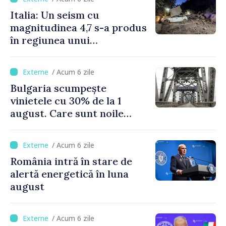
Italia: Un seism cu
magnitudinea 4,7 s-a produs
în regiunea unui
supervulcan din apropiere
de Napoli
/ Acum 6 zile
Bulgaria scumpește
vinietele cu 30% de la 1
august. Care sunt noile
tarife pentru taxa de drum
/ Acum 6 zile
România intră în stare de
alertă energetică în luna
august
/ Acum 6 zile