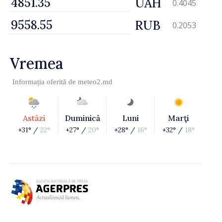
UAH
0.4045
RUB
0.2053
Vremea
Informația oferită de
meteo2.md
Astăzi
Duminică
Luni
Marţi
+31° /
22°
+27° /
20°
+28° /
16°
+32° /
18°