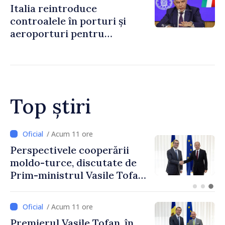
Italia reintroduce
controalele în porturi și
aeroporturi pentru
legăturile cu Spania, în urma
crizei migranților din Ceuta
Top știri
/ Acum 11 ore
Perspectivele cooperării
moldo-turce, discutate de
Prim-ministrul Vasile Tofan
și Ambasadorul Turciei,
Uygar Mustafa Sertel
/ Acum 11 ore
Premierul Vasile Tofan, în