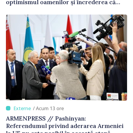
optimismul oamenilor și încrederea că
Republica Moldova merge în direcția
corectă”
/ Acum 13 ore
ARMENPRESS // Pashinyan:
Referendumul privind aderarea Armeniei