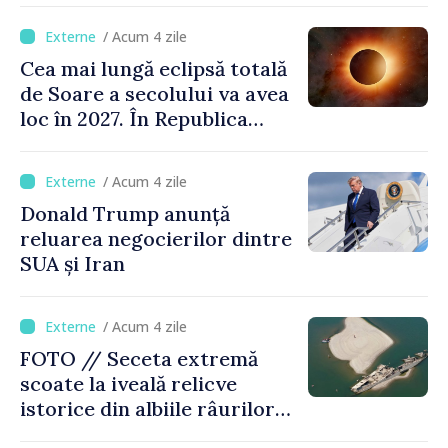
/ Acum 4 zile
Cea mai lungă eclipsă totală
de Soare a secolului va avea
loc în 2027. În Republica
Moldova, Soarele va fi
acoperit în proporție de
/ Acum 4 zile
până la 44%
Donald Trump anunță
reluarea negocierilor dintre
SUA și Iran
/ Acum 4 zile
FOTO // Seceta extremă
scoate la iveală relicve
istorice din albiile râurilor
europene