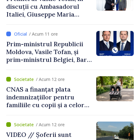
discuții cu Ambasadorul
Italiei, Giuseppe Maria
Perricone
/ Acum 11 ore
Prim-ministrul Republicii
Moldova, Vasile Tofan, și
prim-ministrul Belgiei, Bart
De Wever, au discutat
despre parcursul european
/ Acum 12 ore
al Republicii Moldova.
CNAS a finanțat plata
indemnizațiilor pentru
familiile cu copii și a celor
pentru incapacitate
temporară de muncă
/ Acum 12 ore
VIDEO // Șoferii sunt