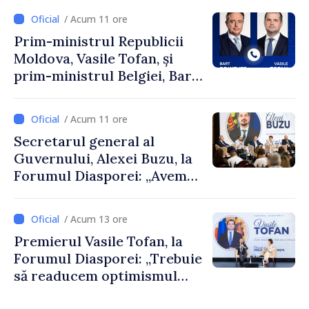
/ Acum 11 ore
Prim-ministrul Republicii
Moldova, Vasile Tofan, și
prim-ministrul Belgiei, Bart
De Wever, au discutat
despre parcursul european
/ Acum 11 ore
al Republicii Moldova.
Secretarul general al
Guvernului, Alexei Buzu, la
Forumul Diasporei: „Avem
nevoie de fiecare dintre
dumneavoastră pentru a
/ Acum 13 ore
construi comunități mai
Premierul Vasile Tofan, la
puternice”
Forumul Diasporei: „Trebuie
să readucem optimismul
oamenilor și încrederea că