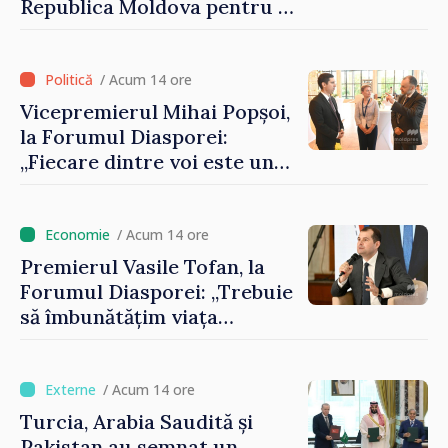
Republica Moldova pentru a
contribui la dezvoltarea
registrului naval național
/ Acum 14 ore
Vicepremierul Mihai Popșoi,
la Forumul Diasporei:
„Fiecare dintre voi este un
ambasador al țării noastre și
contribuie la promovarea
imaginii Republicii Moldova”
/ Acum 14 ore
Premierul Vasile Tofan, la
Forumul Diasporei: „Trebuie
să îmbunătățim viața
oamenilor și să repornim
motoarele economiei”
/ Acum 14 ore
Turcia, Arabia Saudită și
Pakistan au semnat un