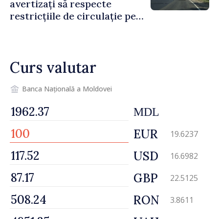
avertizați să respecte
restricțiile de circulație pe
drumul R3, unde se
desfășoară lucrări de
reparație
Curs valutar
Banca Națională a Moldovei
MDL
EUR
19.6237
USD
16.6982
GBP
22.5125
RON
3.8611