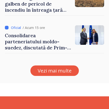
galben de pericol de
incendiu în întreaga țară
până pe 14 august
/ Acum 15 ore
Consolidarea
parteneriatului moldo-
suedez, discutată de Prim-
ministrul Vasile Tofan și
Ambasadoarea Suediei,
Petra Lärke
Vezi mai multe