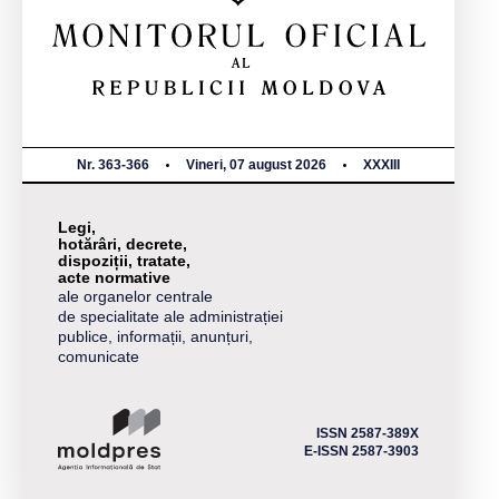
Nr. 363-366
Vineri, 07 august 2026
XXXIII
Legi,
hotărâri, decrete,
dispoziții, tratate,
acte normative
ale organelor centrale
de specialitate ale administrației
publice, informații, anunțuri,
comunicate
ISSN 2587-389X
E-ISSN 2587-3903