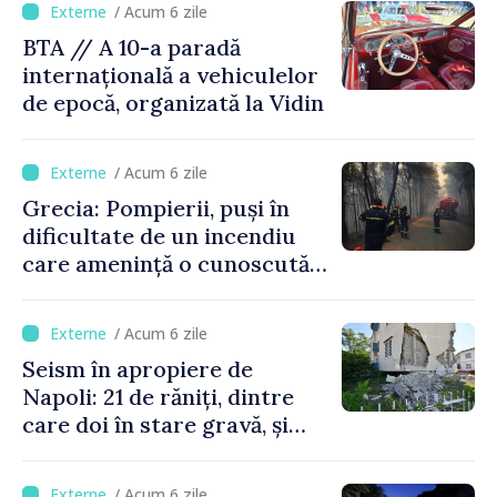
/ Acum 6 zile
BTA // A 10-a paradă
internațională a vehiculelor
de epocă, organizată la Vidin
/ Acum 6 zile
Grecia: Pompierii, puși în
dificultate de un incendiu
care amenință o cunoscută
stațiune estivală
/ Acum 6 zile
Seism în apropiere de
Napoli: 21 de răniți, dintre
care doi în stare gravă, și
pagube materiale
/ Acum 6 zile