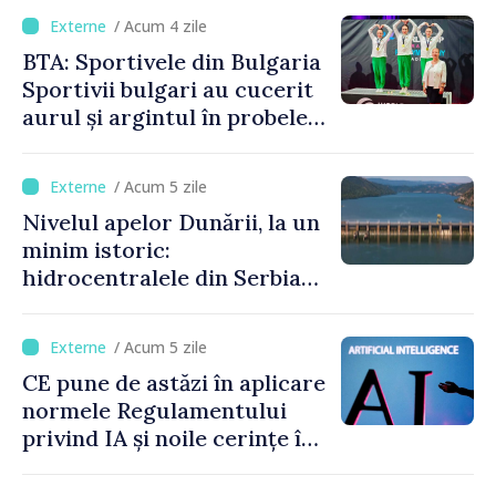
/ Acum 4 zile
BTA: Sportivele din Bulgaria
Sportivii bulgari au cucerit
aurul și argintul în probele
de juniori la Cupa Mondială
de gimnastică aerobică de la
/ Acum 5 zile
Oradea
Nivelul apelor Dunării, la un
minim istoric:
hidrocentralele din Serbia
funcționează la 20% din
capacitate
/ Acum 5 zile
CE pune de astăzi în aplicare
normele Regulamentului
privind IA și noile cerințe în
materie de transparență