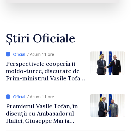
Știri Oficiale
/ Acum 11 ore
Perspectivele cooperării
moldo-turce, discutate de
Prim-ministrul Vasile Tofan
și Ambasadorul Turciei,
Uygar Mustafa Sertel
/ Acum 11 ore
Premierul Vasile Tofan, în
discuții cu Ambasadorul
Italiei, Giuseppe Maria
Perricone