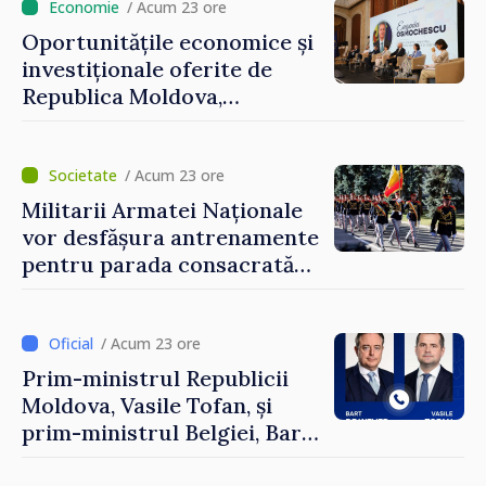
/ Acum 23 ore
Oportunitățile economice și
investiționale oferite de
Republica Moldova,
prezentate de vicepremierul
Eugeniu Osmochescu, la
Forumul Diasporei
/ Acum 23 ore
Militarii Armatei Naționale
vor desfășura antrenamente
pentru parada consacrată
Zilei Independenței
/ Acum 23 ore
Prim-ministrul Republicii
Moldova, Vasile Tofan, și
prim-ministrul Belgiei, Bart
De Wever, au discutat