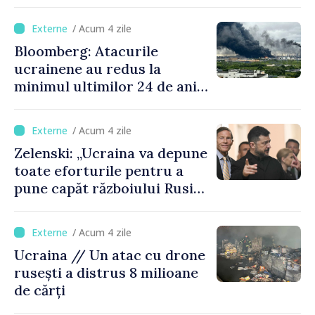
/ Acum 4 zile
Bloomberg: Atacurile
ucrainene au redus la
minimul ultimilor 24 de ani
procesarea petrolului în
Rusia
/ Acum 4 zile
Zelenski: „Ucraina va depune
toate eforturile pentru a
pune capăt războiului Rusiei
înainte de iarnă”
/ Acum 4 zile
Ucraina // Un atac cu drone
rusești a distrus 8 milioane
de cărți