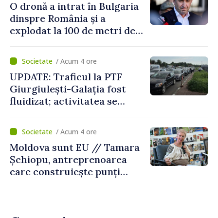
O dronă a intrat în Bulgaria
dinspre România și a
explodat la 100 de metri de
graniță
/ Acum 4 ore
UPDATE: Traficul la PTF
Giurgiulești-Galația fost
fluidizat; activitatea se
desfășoară în condiții
normale
/ Acum 4 ore
Moldova sunt EU // Tamara
Șchiopu, antreprenoarea
care construiește punți
între Marea Britanie și
Republica Moldova