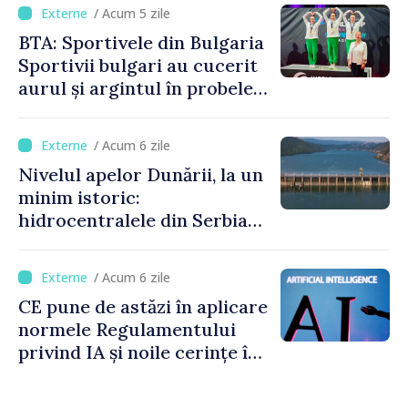
/ Acum 5 zile
BTA: Sportivele din Bulgaria
Sportivii bulgari au cucerit
aurul și argintul în probele
de juniori la Cupa Mondială
de gimnastică aerobică de la
/ Acum 6 zile
Oradea
Nivelul apelor Dunării, la un
minim istoric:
hidrocentralele din Serbia
funcționează la 20% din
capacitate
/ Acum 6 zile
CE pune de astăzi în aplicare
normele Regulamentului
privind IA și noile cerințe în
materie de transparență