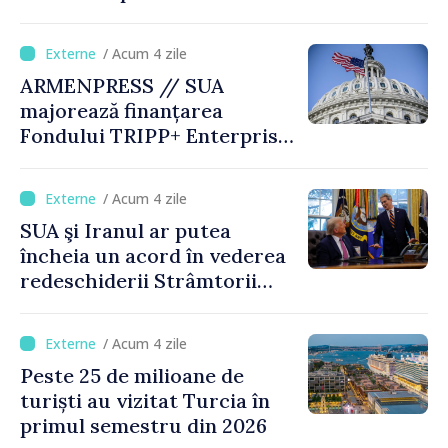
/ Acum 4 zile
ARMENPRESS // SUA
majorează finanțarea
Fondului TRIPP+ Enterprise
pentru Armenia la 402
milioane de dolari
/ Acum 4 zile
SUA şi Iranul ar putea
încheia un acord în vederea
redeschiderii Strâmtorii
Ormuz până miercuri,
anunţă secretarul american
/ Acum 4 zile
al Trezoreriei
Peste 25 de milioane de
turiști au vizitat Turcia în
primul semestru din 2026