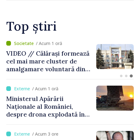
Top știri
/ Acum 19 minute
BTA: Tendința de scădere a
nivelului Dunării se menține,
iar situația hidrologică
rămâne dificilă
/ Acum 1 oră
Ministerul Apărării
Naționale al României,
despre drona explodată în
Bulgaria: „Radarele noastre
nu au detectat niciun
/ Acum 3 ore
vehicul aerian”