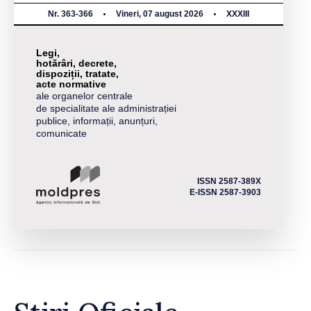
Nr. 363-366
Vineri, 07 august 2026
XXXIII
Legi,
hotărâri, decrete,
dispoziții, tratate,
acte normative
ale organelor centrale
de specialitate ale administrației
publice, informații, anunțuri,
comunicate
ISSN 2587-389X
E-ISSN 2587-3903