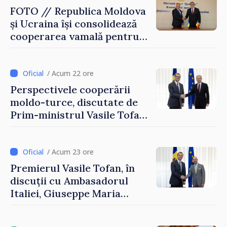
FOTO // Republica Moldova
și Ucraina își consolidează
cooperarea vamală pentru
securizarea frontierei și
integrarea europeană.
Reuniune la Moghiliov-
/ Acum 22 ore
Podolsk
Perspectivele cooperării
moldo-turce, discutate de
Prim-ministrul Vasile Tofan
și Ambasadorul Turciei,
Uygar Mustafa Sertel
/ Acum 23 ore
Premierul Vasile Tofan, în
discuții cu Ambasadorul
Italiei, Giuseppe Maria
Perricone