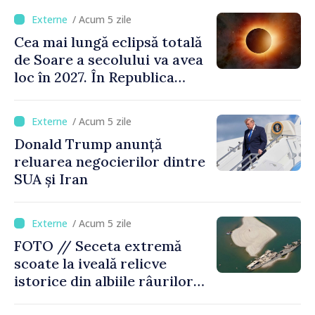
/ Acum 5 zile
Cea mai lungă eclipsă totală
de Soare a secolului va avea
loc în 2027. În Republica
Moldova, Soarele va fi
acoperit în proporție de
/ Acum 5 zile
până la 44%
Donald Trump anunță
reluarea negocierilor dintre
SUA și Iran
/ Acum 5 zile
FOTO // Seceta extremă
scoate la iveală relicve
istorice din albiile râurilor
europene