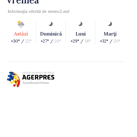
Informația oferită de
meteo2.md
Astăzi
Duminică
Luni
Marţi
+30° /
22°
+27° /
20°
+29° /
18°
+32° /
20°