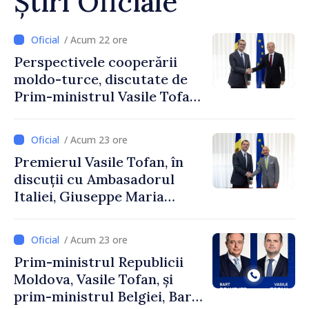
Știri Oficiale
/ Acum 22 ore
Perspectivele cooperării
moldo-turce, discutate de
Prim-ministrul Vasile Tofan
și Ambasadorul Turciei,
Uygar Mustafa Sertel
/ Acum 23 ore
Premierul Vasile Tofan, în
discuții cu Ambasadorul
Italiei, Giuseppe Maria
Perricone
/ Acum 23 ore
Prim-ministrul Republicii
Moldova, Vasile Tofan, și
prim-ministrul Belgiei, Bart