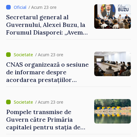
despre parcursul european
al Republicii Moldova.
/ Acum 23 ore
Secretarul general al
Guvernului, Alexei Buzu, la
Forumul Diasporei: „Avem
nevoie de fiecare dintre
dumneavoastră pentru a
construi comunități mai
/ Acum 23 ore
puternice”
CNAS organizează o sesiune
de informare despre
acordarea prestațiilor
sociale și serviciile
electronice. Cetățenii,
invitați să se înscrie la
/ Acum 23 ore
eveniment
Pompele transmise de
Guvern către Primăria
capitalei pentru stația de
captarea a apei de la Vadul