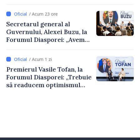
De Wever, au discutat
despre parcursul european
/ Acum 23 ore
al Republicii Moldova.
Secretarul general al
Guvernului, Alexei Buzu, la
Forumul Diasporei: „Avem
nevoie de fiecare dintre
dumneavoastră pentru a
/ Acum 1 zi
construi comunități mai
Premierul Vasile Tofan, la
puternice”
Forumul Diasporei: „Trebuie
să readucem optimismul
oamenilor și încrederea că
Republica Moldova merge în
direcția corectă”