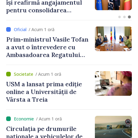
respecte regulile de
circulație în contextul
intensificării traficului din
perioada concediilor
/ Acum 1 oră
Prim-ministrul Vasile Tofan
a avut o întrevedere cu
Ambasadoarea Regatului
Unit al Marii Britanii și
Irlandei de Nord, Fern
/ Acum 1 oră
Horine
USM a lansat prima ediție
online a Universității de
Vârsta a Treia
/ Acum 1 oră
Circulația pe drumurile
naționale a vehiculelor de