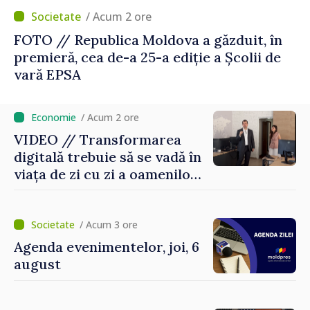
/ Acum 2 ore
FOTO // Republica Moldova a găzduit, în
premieră, cea de-a 25-a ediție a Școlii de
vară EPSA
/ Acum 2 ore
VIDEO // Transformarea
digitală trebuie să se vadă în
viața de zi cu zi a oamenilor
și în modul în care
funcționează economia:
premierul Vasile Tofan, în
/ Acum 3 ore
vizită la AGE
Agenda evenimentelor, joi, 6
august