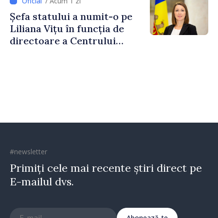
/ Acum 1 zi
Naționale de Apărare
Șefa statului a numit-o pe
Liliana Vițu în funcția de
directoare a Centrului
pentru Comunicare
Strategică și Contracarare a
Dezinformării
#newsletter
Primiți cele mai recente știri direct pe
E-mailul dvs.
Abonează-te