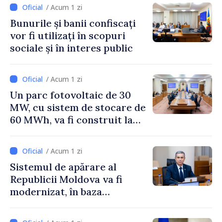
Irlandei de Nord, Fern
/ Acum 1 zi
Horine
Bunurile și banii confiscați
vor fi utilizați în scopuri
sociale și în interes public
/ Acum 1 zi
Un parc fotovoltaic de 30
MW, cu sistem de stocare de
60 MWh, va fi construit la
Vadul lui Vodă
/ Acum 1 zi
Sistemul de apărare al
Republicii Moldova va fi
modernizat, în baza
Programului de
implementare a Strategiei