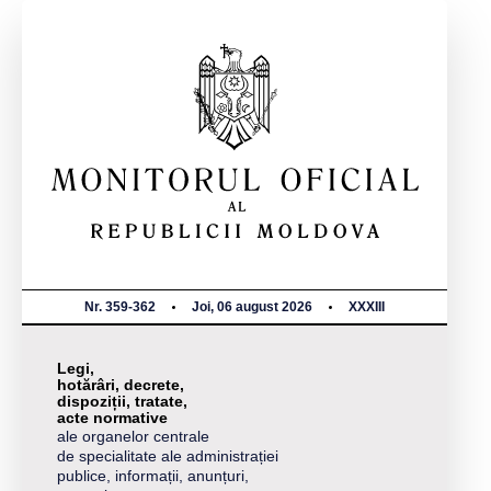
Nr. 359-362
Joi, 06 august 2026
XXXIII
Legi,
hotărâri, decrete,
dispoziții, tratate,
acte normative
ale organelor centrale
de specialitate ale administrației
publice, informații, anunțuri,