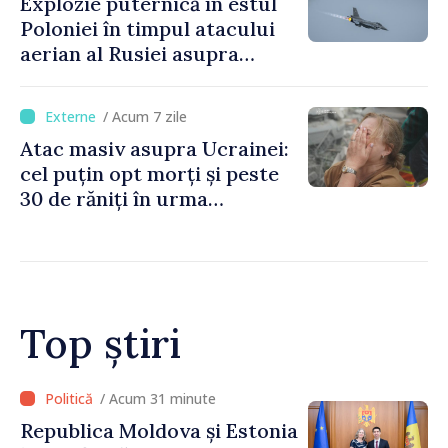
Explozie puternică în estul
Poloniei în timpul atacului
aerian al Rusiei asupra
Ucrainei
/ Acum 7 zile
Atac masiv asupra Ucrainei:
cel puțin opt morți și peste
30 de răniți în urma
bombardamentelor rusești
Top știri
/ Acum 25 minute
Poliția îndeamnă șoferii să