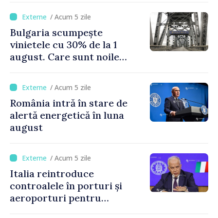
de Napoli
/ Acum 5 zile
Bulgaria scumpește
vinietele cu 30% de la 1
august. Care sunt noile
tarife pentru taxa de drum
/ Acum 5 zile
România intră în stare de
alertă energetică în luna
august
/ Acum 5 zile
Italia reintroduce
controalele în porturi și
aeroporturi pentru
legăturile cu Spania, în urma