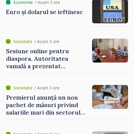
/ Acum 3 ore
Euro și dolarul se ieftinesc
/ Acum 3 ore
Sesiune online pentru
diaspora. Autoritatea
vamală a prezentat
facilitățile oferite la
revenirea în țară
/ Acum 3 ore
Premierul anunță un nou
pachet de măsuri privind
salariile mari din sectorul
public