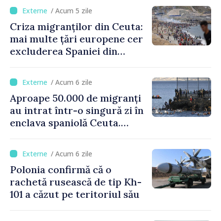
crizei migranților din Ceuta
/ Acum 5 zile
Criza migranților din Ceuta:
mai multe țări europene cer
excluderea Spaniei din
spațiul Schengen
/ Acum 6 zile
Aproape 50.000 de migranți
au intrat într-o singură zi în
enclava spaniolă Ceuta.
Italia evocă suspendarea
Schengen cu Spania
/ Acum 6 zile
Polonia confirmă că o
rachetă rusească de tip Kh-
101 a căzut pe teritoriul său