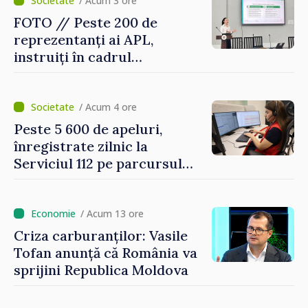
/ Acum 3 ore
FOTO // Peste 200 de
reprezentanți ai APL,
instruiți în cadrul
Platformelor Locale de
Mediu privind aplicarea a
două regulamente din
/ Acum 4 ore
domeniu
Peste 5 600 de apeluri,
înregistrate zilnic la
Serviciul 112 pe parcursul
lunii iulie. Cei mai mulți
cetățeni au solicitat
ambulanța
/ Acum 13 ore
Criza carburanților: Vasile
Tofan anunță că România va
sprijini Republica Moldova