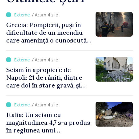
/ Acum 4 zile
Grecia: Pompierii, puși în
dificultate de un incendiu
care amenință o cunoscută
stațiune estivală
/ Acum 4 zile
Seism în apropiere de
Napoli: 21 de răniți, dintre
care doi în stare gravă, și
pagube materiale
/ Acum 4 zile
Italia: Un seism cu
magnitudinea 4,7 s-a produs
în regiunea unui
supervulcan din apropiere