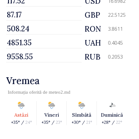
USD
16.6982
GBP
22.5125
RON
3.8611
UAH
0.4045
RUB
0.2053
Vremea
Informația oferită de
meteo2.md
Astăzi
Vineri
Sîmbătă
Duminică
+35° /
24°
+35° /
23°
+30° /
21°
+28° /
22°