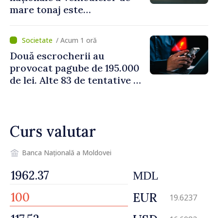
mare tonaj este
restricționată pe timp de
caniculă
/ Acum 1 oră
Două escrocherii au
provocat pagube de 195.000
de lei. Alte 83 de tentative au
fost dejucate
Curs valutar
Banca Națională a Moldovei
MDL
EUR
19.6237