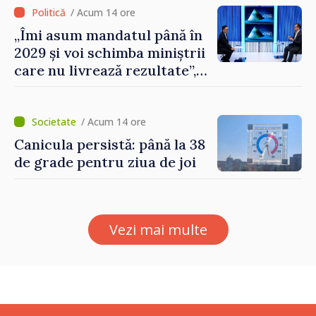
/ Acum 14 ore
„Îmi asum mandatul până în
2029 și voi schimba miniștrii
care nu livrează rezultate”,
declară premierul Vasile
Tofan
/ Acum 14 ore
Canicula persistă: până la 38
de grade pentru ziua de joi
Vezi mai multe