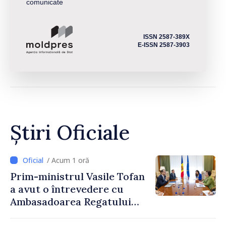
comunicate
ISSN 2587-389X
E-ISSN 2587-3903
Știri Oficiale
/ Acum 1 oră
Prim-ministrul Vasile Tofan
a avut o întrevedere cu
Ambasadoarea Regatului
Unit al Marii Britanii și