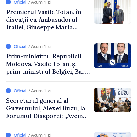
/ Acum 1 zi
Premierul Vasile Tofan, în
discuții cu Ambasadorul
Italiei, Giuseppe Maria
Perricone
/ Acum 1 zi
Prim-ministrul Republicii
Moldova, Vasile Tofan, și
prim-ministrul Belgiei, Bart
De Wever, au discutat
despre parcursul european
/ Acum 1 zi
al Republicii Moldova.
Secretarul general al
Guvernului, Alexei Buzu, la
Forumul Diasporei: „Avem
nevoie de fiecare dintre
dumneavoastră pentru a
/ Acum 1 zi