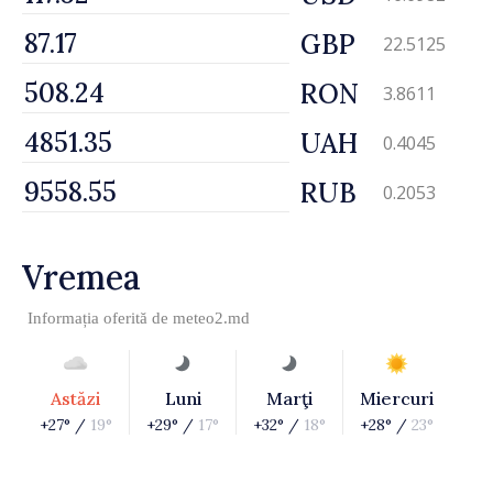
GBP
22.5125
RON
3.8611
UAH
0.4045
RUB
0.2053
Vremea
Informația oferită de
meteo2.md
Astăzi
Luni
Marţi
Miercuri
+27° /
19°
+29° /
17°
+32° /
18°
+28° /
23°