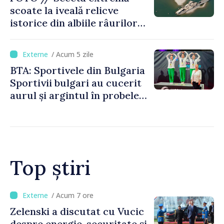
scoate la iveală relicve
istorice din albiile râurilor
europene
/ Acum 5 zile
BTA: Sportivele din Bulgaria
Sportivii bulgari au cucerit
aurul și argintul în probele
de juniori la Cupa Mondială
de gimnastică aerobică de la
Oradea
Top știri
/ Acum 3 ore
Bulgaria: Ambasadoarea
Ucrainei, convocată la