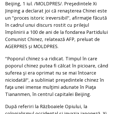
Beijing, 1 iul. /MOLDPRES/. Preşedintele Xi
Jinping a declarat joi că renaşterea Chinei este
un ''proces istoric ireversibil'', afirmaţie făcută
în cadrul unui discurs rostit cu prilejul
împlinirii a 100 de ani de la fondarea Partidului
Comunist Chinez, relatează AFP, preluat de
AGERPRES și MOLDPRES.
''Poporul chinez s-a ridicat. Timpul în care
poporul chinez putea fi călcat în picioare, când
suferea şi era oprimat nu se mai întoarce
niciodată!'', a subliniat preşedintele chinez în
faţa unei imense mulţimi adunate în Piaţa
Tiananmen, în centrul capitalei Beijing.
După referiri la Războaiele Opiului, la
colonialismul occidental şi invazia japoneză, Xi