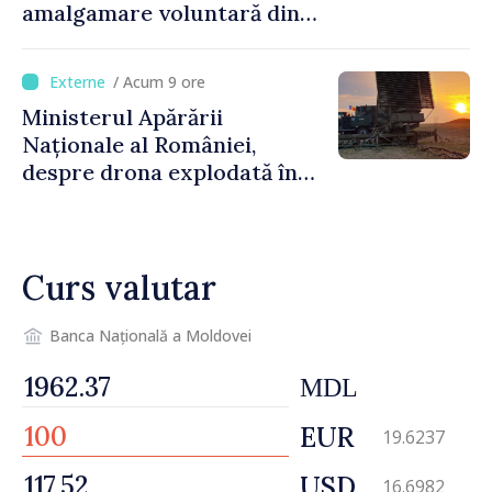
amalgamare voluntară din
Republica Moldova. Consiliul
orășenesc a aprobat decizia
/ Acum 9 ore
finală
Ministerul Apărării
Naționale al României,
despre drona explodată în
Bulgaria: „Radarele noastre
nu au detectat niciun
vehicul aerian”
Curs valutar
Banca Națională a Moldovei
MDL
EUR
19.6237
USD
16.6982