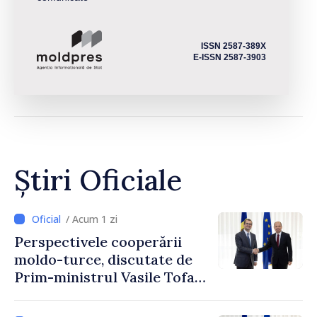
ISSN 2587-389X
E-ISSN 2587-3903
Știri Oficiale
/ Acum 1 zi
Perspectivele cooperării
moldo-turce, discutate de
Prim-ministrul Vasile Tofan
și Ambasadorul Turciei,
Uygar Mustafa Sertel