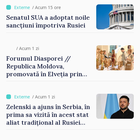
/ Acum 15 ore
Senatul SUA a adoptat noile
sancțiuni împotriva Rusiei
/ Acum 1 zi
Forumul Diasporei //
Republica Moldova,
promovată în Elveția prin
turism, investiții și
exporturi
/ Acum 1 zi
Zelenski a ajuns în Serbia, în
prima sa vizită în acest stat
aliat tradițional al Rusiei
după 2022