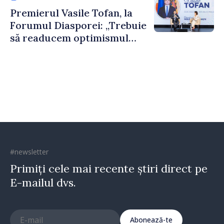
construi comunități mai
Premierul Vasile Tofan, la
puternice”
Forumul Diasporei: „Trebuie
să readucem optimismul
oamenilor și încrederea că
Republica Moldova merge în
direcția corectă”
#newsletter
Primiți cele mai recente știri direct pe
E-mailul dvs.
Abonează-te