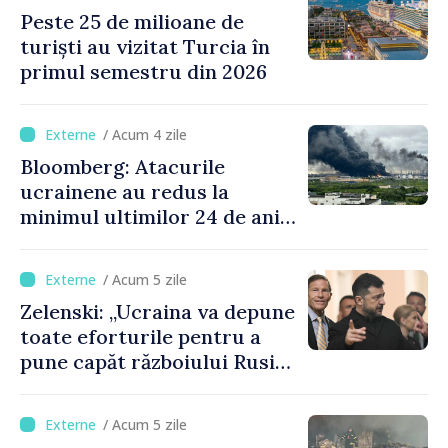
al Trezoreriei
Peste 25 de milioane de
turiști au vizitat Turcia în
primul semestru din 2026
/ Acum 4 zile
Bloomberg: Atacurile
ucrainene au redus la
minimul ultimilor 24 de ani
procesarea petrolului în
Rusia
/ Acum 5 zile
Zelenski: „Ucraina va depune
toate eforturile pentru a
pune capăt războiului Rusiei
înainte de iarnă”
/ Acum 5 zile