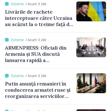
/ Acum 3 zile
Livrările de rachete
interceptoare către Ucraina
au scăzut la o treime față de
anul trecut
/ Acum 3 zile
ARMENPRESS: Oficiali din
Armenia și SUA discută
lansarea rapidă a
programului TRIPP
/ Acum 3 zile
Putin anunță remanieri în
conducerea armatei ruse și
reorganizarea serviciilor
logistice