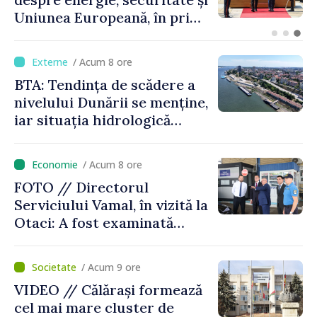
Ministerul de Externe în
legătură cu drona prăbușită
/ Acum 8 ore
BTA: Tendința de scădere a
nivelului Dunării se menține,
iar situația hidrologică
rămâne dificilă
/ Acum 8 ore
FOTO // Directorul
Serviciului Vamal, în vizită la
Otaci: A fost examinată
posibilitatea dotării Zonei de
control vamal cu un scanner
/ Acum 9 ore
performant
VIDEO // Călărași formează
cel mai mare cluster de