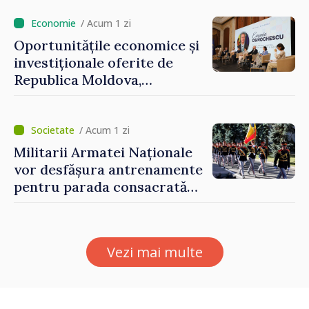
/ Acum 1 zi
Oportunitățile economice și
investiționale oferite de
Republica Moldova,
prezentate de vicepremierul
Eugeniu Osmochescu, la
Forumul Diasporei
/ Acum 1 zi
Militarii Armatei Naționale
vor desfășura antrenamente
pentru parada consacrată
Zilei Independenței
Vezi mai multe