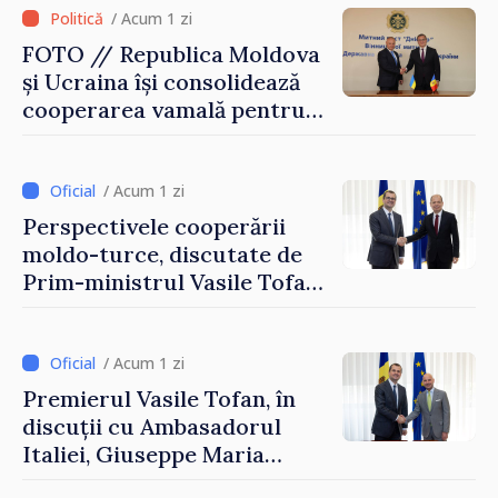
/ Acum 1 zi
FOTO // Republica Moldova
și Ucraina își consolidează
cooperarea vamală pentru
securizarea frontierei și
integrarea europeană.
Reuniune la Moghiliov-
/ Acum 1 zi
Podolsk
Perspectivele cooperării
moldo-turce, discutate de
Prim-ministrul Vasile Tofan
și Ambasadorul Turciei,
Uygar Mustafa Sertel
/ Acum 1 zi
Premierul Vasile Tofan, în
discuții cu Ambasadorul
Italiei, Giuseppe Maria
Perricone