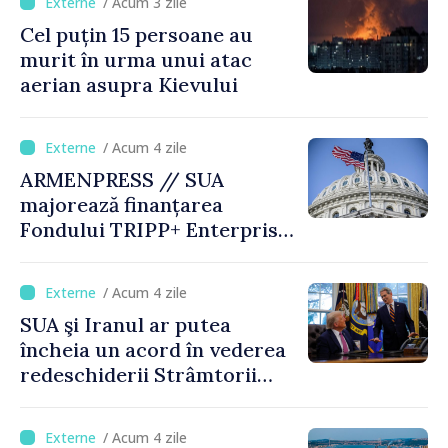
/ Acum 3 zile
Cel puțin 15 persoane au
murit în urma unui atac
aerian asupra Kievului
/ Acum 4 zile
ARMENPRESS // SUA
majorează finanțarea
Fondului TRIPP+ Enterprise
pentru Armenia la 402
milioane de dolari
/ Acum 4 zile
SUA şi Iranul ar putea
încheia un acord în vederea
redeschiderii Strâmtorii
Ormuz până miercuri,
anunţă secretarul american
/ Acum 4 zile