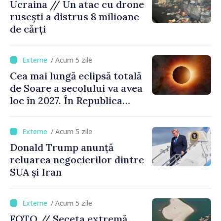
Ucraina // Un atac cu drone
rusești a distrus 8 milioane
de cărți
/ Acum 5 zile
Cea mai lungă eclipsă totală
de Soare a secolului va avea
loc în 2027. În Republica
Moldova, Soarele va fi
acoperit în proporție de
/ Acum 5 zile
până la 44%
Donald Trump anunță
reluarea negocierilor dintre
SUA și Iran
/ Acum 5 zile
FOTO // Seceta extremă