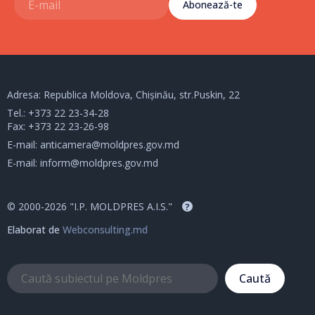
Abonează-te
Adresa: Republica Moldova, Chișinău, str.Puskin, 22
Tel.:
+373 22 23-34-28
Fax: +373 22 23-26-98
E-mail:
anticamera@moldpres.gov.md
E-mail:
inform@moldpres.gov.md
© 2000-2026 "I.P. MOLDPRES A.I.S."
?
Elaborat de
Webconsulting.md
Caută