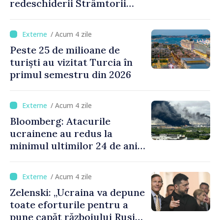
redeschiderii Strâmtorii
Ormuz până miercuri,
anunţă secretarul american
/ Acum 4 zile
al Trezoreriei
Peste 25 de milioane de
turiști au vizitat Turcia în
primul semestru din 2026
/ Acum 4 zile
Bloomberg: Atacurile
ucrainene au redus la
minimul ultimilor 24 de ani
procesarea petrolului în
Rusia
/ Acum 4 zile
Zelenski: „Ucraina va depune
toate eforturile pentru a
pune capăt războiului Rusiei