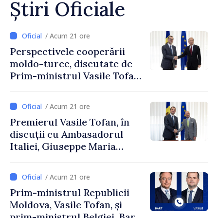
Știri Oficiale
/ Acum 21 ore
Perspectivele cooperării
moldo-turce, discutate de
Prim-ministrul Vasile Tofan
și Ambasadorul Turciei,
Uygar Mustafa Sertel
/ Acum 21 ore
Premierul Vasile Tofan, în
discuții cu Ambasadorul
Italiei, Giuseppe Maria
Perricone
/ Acum 21 ore
Prim-ministrul Republicii
Moldova, Vasile Tofan, și
prim-ministrul Belgiei, Bart