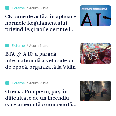
capacitate
/ Acum 6 zile
CE pune de astăzi în aplicare
normele Regulamentului
privind IA și noile cerințe în
materie de transparență
/ Acum 6 zile
BTA // A 10-a paradă
internațională a vehiculelor
de epocă, organizată la Vidin
/ Acum 7 zile
Grecia: Pompierii, puși în
dificultate de un incendiu
care amenință o cunoscută
stațiune estivală