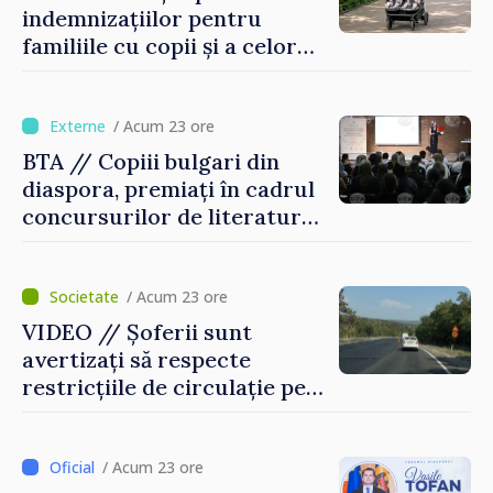
indemnizațiilor pentru
familiile cu copii și a celor
pentru incapacitate
temporară de muncă
/ Acum 23 ore
BTA // Copiii bulgari din
diaspora, premiați în cadrul
concursurilor de literatură,
artă și muzică organizate de
Agenția Executivă pentru
Bulgarii din Străinătate
/ Acum 23 ore
VIDEO // Șoferii sunt
avertizați să respecte
restricțiile de circulație pe
drumul R3, unde se
desfășoară lucrări de
reparație
/ Acum 23 ore