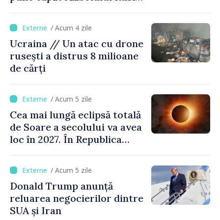
înainte de iarnă”
/ Acum 4 zile
Ucraina // Un atac cu drone
rusești a distrus 8 milioane
de cărți
/ Acum 5 zile
Cea mai lungă eclipsă totală
de Soare a secolului va avea
loc în 2027. În Republica
Moldova, Soarele va fi
acoperit în proporție de
/ Acum 5 zile
până la 44%
Donald Trump anunță
reluarea negocierilor dintre
SUA și Iran