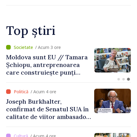
Top știri
/ Acum 1 oră
O dronă a intrat în Bulgaria
dinspre România și a
explodat la 100 de metri de
graniță
/ Acum 4 ore
Joseph Burkhalter,
confirmat de Senatul SUA în
calitate de viitor ambasador
în Republica Moldova
/ Acum 4 ore