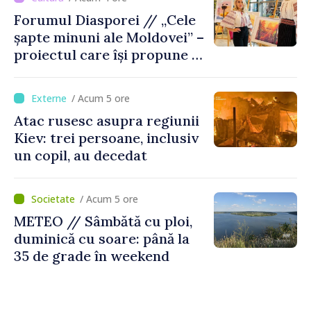
Forumul Diasporei // „Cele
șapte minuni ale Moldovei” –
proiectul care își propune să
apropie copiii din diaspora
de țara de origine
/ Acum 5 ore
Atac rusesc asupra regiunii
Kiev: trei persoane, inclusiv
un copil, au decedat
/ Acum 5 ore
METEO // Sâmbătă cu ploi,
duminică cu soare: până la
35 de grade în weekend