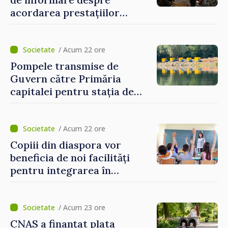
acordarea prestațiilor
sociale și serviciile
electronice. Cetățenii,
invitați să se înscrie la
/ Acum 22 ore
eveniment
Pompele transmise de
Guvern către Primăria
capitalei pentru stația de
captarea a apei de la Vadul
lui Vodă au fost instalate și
puse în funcțiune
/ Acum 22 ore
Copiii din diaspora vor
beneficia de noi facilități
pentru integrarea în
sistemul educațional din
Republica Moldova
/ Acum 23 ore
CNAS a finanțat plata