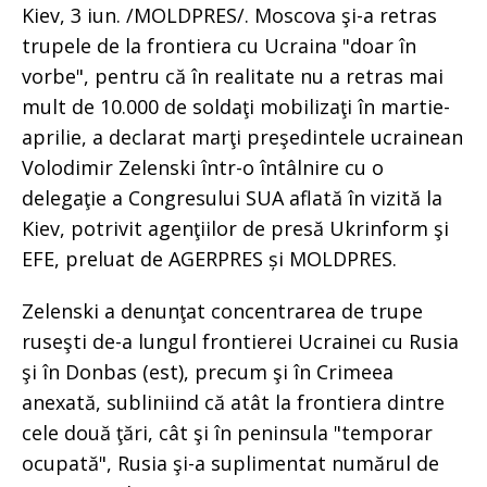
Kiev, 3 iun. /MOLDPRES/. Moscova şi-a retras
trupele de la frontiera cu Ucraina "doar în
vorbe", pentru că în realitate nu a retras mai
mult de 10.000 de soldaţi mobilizaţi în martie-
aprilie, a declarat marţi preşedintele ucrainean
Volodimir Zelenski într-o întâlnire cu o
delegaţie a Congresului SUA aflată în vizită la
Kiev, potrivit agenţiilor de presă Ukrinform şi
EFE, preluat de AGERPRES și MOLDPRES.
Zelenski a denunţat concentrarea de trupe
ruseşti de-a lungul frontierei Ucrainei cu Rusia
şi în Donbas (est), precum şi în Crimeea
anexată, subliniind că atât la frontiera dintre
cele două ţări, cât şi în peninsula "temporar
ocupată", Rusia şi-a suplimentat numărul de