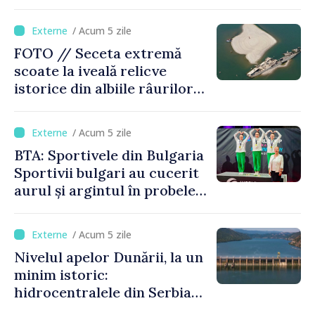
/ Acum 5 zile
FOTO // Seceta extremă
scoate la iveală relicve
istorice din albiile râurilor
europene
/ Acum 5 zile
BTA: Sportivele din Bulgaria
Sportivii bulgari au cucerit
aurul și argintul în probele
de juniori la Cupa Mondială
de gimnastică aerobică de la
/ Acum 5 zile
Oradea
Nivelul apelor Dunării, la un
minim istoric:
hidrocentralele din Serbia
funcționează la 20% din