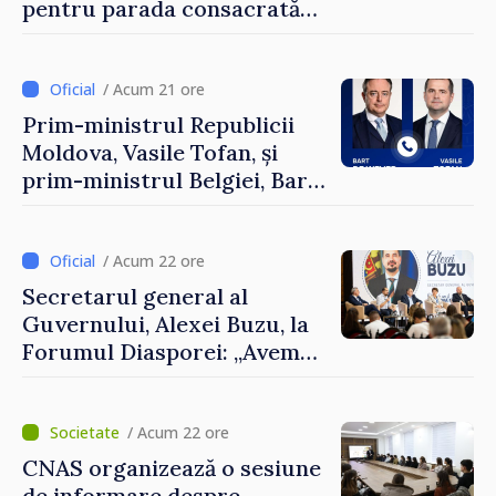
pentru parada consacrată
Zilei Independenței
/ Acum 21 ore
Prim-ministrul Republicii
Moldova, Vasile Tofan, și
prim-ministrul Belgiei, Bart
De Wever, au discutat
despre parcursul european
al Republicii Moldova.
/ Acum 22 ore
Secretarul general al
Guvernului, Alexei Buzu, la
Forumul Diasporei: „Avem
nevoie de fiecare dintre
dumneavoastră pentru a
construi comunități mai
/ Acum 22 ore
puternice”
CNAS organizează o sesiune
de informare despre