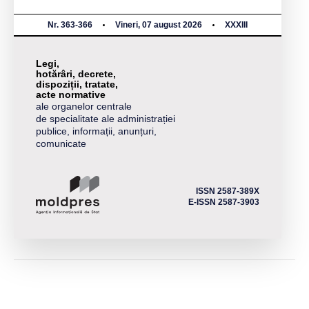
Nr. 363-366
Vineri, 07 august 2026
XXXIII
Legi,
hotărâri, decrete,
dispoziții, tratate,
acte normative
ale organelor centrale
de specialitate ale administrației
publice, informații, anunțuri,
comunicate
ISSN 2587-389X
E-ISSN 2587-3903