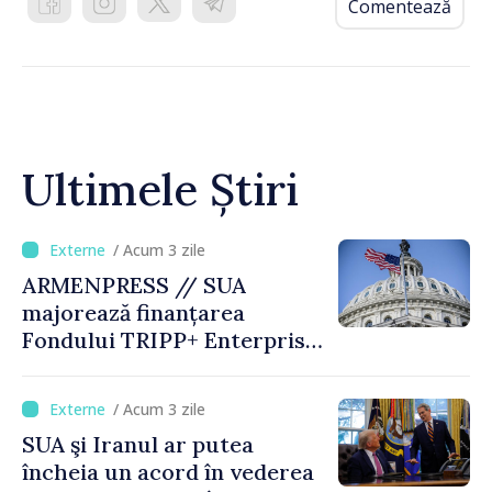
Comentează
Ultimele Știri
/ Acum 3 zile
ARMENPRESS // SUA
majorează finanțarea
Fondului TRIPP+ Enterprise
pentru Armenia la 402
milioane de dolari
/ Acum 3 zile
SUA şi Iranul ar putea
încheia un acord în vederea