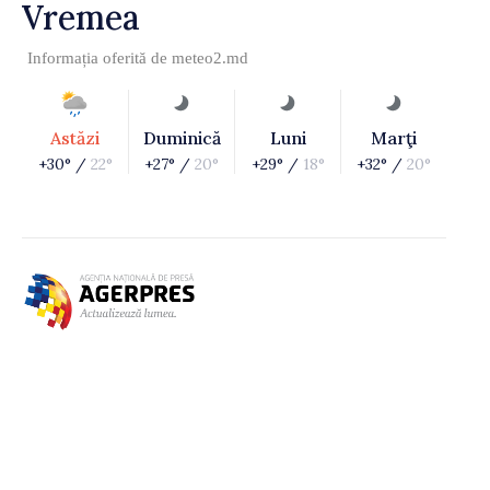
Vremea
Informația oferită de
meteo2.md
Astăzi
Duminică
Luni
Marţi
+30° /
22°
+27° /
20°
+29° /
18°
+32° /
20°