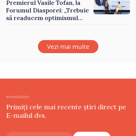
Premierul Vasile Tofan, la
Forumul Diasporei: „Trebuie
să readucem optimismul
oamenilor și încrederea că
Republica Moldova merge în
direcția corectă”
Vezi mai multe
#newsletter
Primiți cele mai recente știri direct pe
E-mailul dvs.