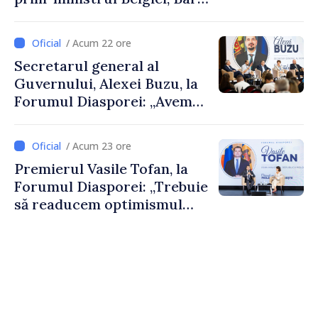
De Wever, au discutat
despre parcursul european
/ Acum 22 ore
al Republicii Moldova.
Secretarul general al
Guvernului, Alexei Buzu, la
Forumul Diasporei: „Avem
nevoie de fiecare dintre
dumneavoastră pentru a
/ Acum 23 ore
construi comunități mai
Premierul Vasile Tofan, la
puternice”
Forumul Diasporei: „Trebuie
să readucem optimismul
oamenilor și încrederea că
Republica Moldova merge în
direcția corectă”