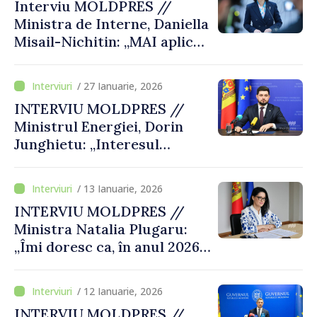
Interviu MOLDPRES //
investiții și a deveni
Ministra de Interne, Daniella
competitivi”
Misail-Nichitin: „MAI aplică
standarde europene în
domeniul securității și este
/ 27 Ianuarie, 2026
pregătit să avanseze în
INTERVIU MOLDPRES //
procesul de aderare la UE”
Ministrul Energiei, Dorin
Junghietu: „Interesul
primordial este ca cetățenii
să aibă energie sigură şi la
/ 13 Ianuarie, 2026
prețuri accesibile”
INTERVIU MOLDPRES //
Ministra Natalia Plugaru:
„Îmi doresc ca, în anul 2026,
reformele pe care le
realizează MMPS să fie
/ 12 Ianuarie, 2026
resimțite de oameni, în viața
INTERVIU MOLDPRES //