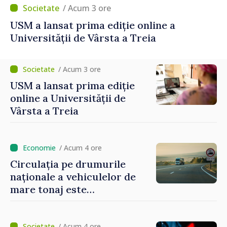
/ Acum 3 ore
USM a lansat prima ediție online a
Universității de Vârsta a Treia
/ Acum 3 ore
USM a lansat prima ediție
online a Universității de
Vârsta a Treia
/ Acum 4 ore
Circulația pe drumurile
naționale a vehiculelor de
mare tonaj este
restricționată pe timp de
caniculă
/ Acum 4 ore