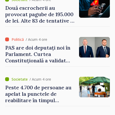
Două escrocherii au
provocat pagube de 195.000
de lei. Alte 83 de tentative au
fost dejucate
/ Acum 4 ore
PAS are doi deputați noi în
Parlament. Curtea
Constituțională a validat
mandatele
/ Acum 4 ore
Peste 4.700 de persoane au
apelat la punctele de
reabilitare în timpul
caniculei