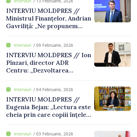
/ 13 Februarie, 2026
„Dacă faci lucrurile să
INTERVIU MOLDPRES //
devină reale, ele vor deveni
Ministrul Finanțelor, Andrian
realizabile”
Gavriliță: „Ne propunem
modernizarea sistemului
financiar, în beneficiul
/ 09 Februarie, 2026
mediului de afaceri și al
INTERVIU MOLDPRES // Ion
cetățenilor”
Pînzari, director ADR
Centru: „Dezvoltarea
regională nu înseamnă doar
proiecte, ci şi schimbări
/ 04 Februarie, 2026
vizibile în viața oamenilor”
INTERVIU MOLDPRES //
Eugenia Bejan: „Lectura este
cheia prin care copiii înțeleg
lumea”
/ 03 Februarie, 2026