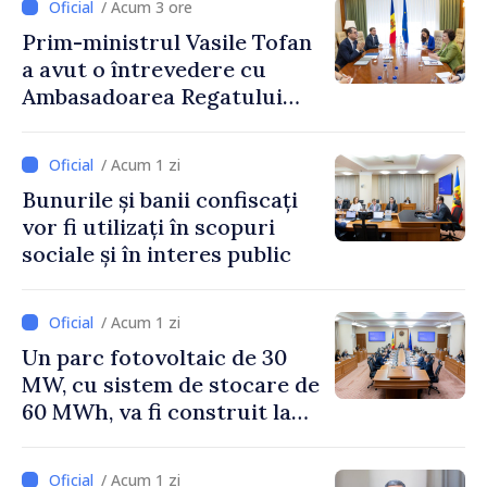
/ Acum 3 ore
Prim-ministrul Vasile Tofan
a avut o întrevedere cu
Ambasadoarea Regatului
Unit al Marii Britanii și
Irlandei de Nord, Fern
/ Acum 1 zi
Horine
Bunurile și banii confiscați
vor fi utilizați în scopuri
sociale și în interes public
/ Acum 1 zi
Un parc fotovoltaic de 30
MW, cu sistem de stocare de
60 MWh, va fi construit la
Vadul lui Vodă
/ Acum 1 zi