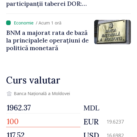
participanții taberei DOR:
„Legătura lor cu țara
noastră rămâne puternică”
/ Acum 1 oră
BNM a majorat rata de bază
la principalele operațiuni de
politică monetară
Curs valutar
Banca Națională a Moldovei
MDL
EUR
19.6237
USD
16.6982