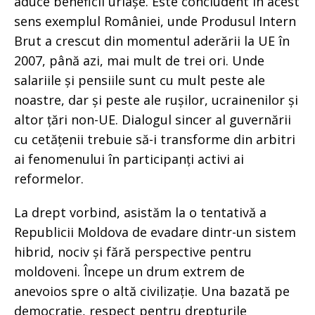
aduce beneficii uriașe. Este concludent în acest
sens exemplul României, unde Produsul Intern
Brut a crescut din momentul aderării la UE în
2007, până azi, mai mult de trei ori. Unde
salariile și pensiile sunt cu mult peste ale
noastre, dar și peste ale rușilor, ucrainenilor și
altor țări non-UE. Dialogul sincer al guvernării
cu cetățenii trebuie să-i transforme din arbitri
ai fenomenului în participanți activi ai
reformelor.
La drept vorbind, asistăm la o tentativă a
Republicii Moldova de evadare dintr-un sistem
hibrid, nociv și fără perspective pentru
moldoveni. Începe un drum extrem de
anevoios spre o altă civilizație. Una bazată pe
democrație, respect pentru drepturile