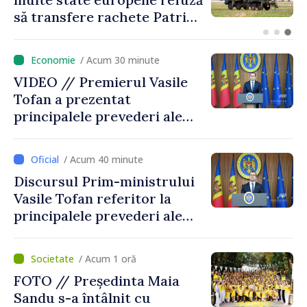
Cod galben de instabilitate
atmosferică
/ Acum 30 minute
VIDEO // Premierul Vasile
Tofan a prezentat
principalele prevederi ale
politicii fiscale pentru anul
2027
/ Acum 40 minute
Discursul Prim-ministrului
Vasile Tofan referitor la
principalele prevederi ale
politicii fiscale pentru anul
2027
/ Acum 1 oră
FOTO // Președinta Maia
Sandu s-a întâlnit cu