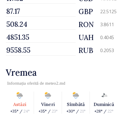
GBP
22.5125
RON
3.8611
UAH
0.4045
RUB
0.2053
Vremea
Informația oferită de
meteo2.md
Astăzi
Vineri
Sîmbătă
Duminică
+35° /
24°
+35° /
23°
+30° /
21°
+28° /
22°