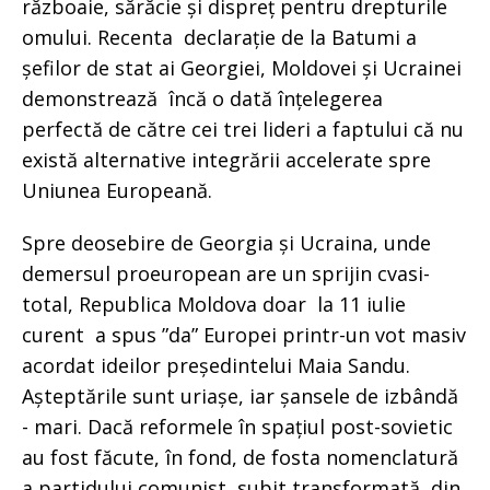
războaie, sărăcie și dispreț pentru drepturile
omului. Recenta declarație de la Batumi a
șefilor de stat ai Georgiei, Moldovei și Ucrainei
demonstrează încă o dată înțelegerea
perfectă de către cei trei lideri a faptului că nu
există alternative integrării accelerate spre
Uniunea Europeană.
Spre deosebire de Georgia și Ucraina, unde
demersul proeuropean are un sprijin cvasi-
total, Republica Moldova doar la 11 iulie
curent a spus ”da” Europei printr-un vot masiv
acordat ideilor președintelui Maia Sandu.
Așteptările sunt uriașe, iar șansele de izbândă
- mari. Dacă reformele în spațiul post-sovietic
au fost făcute, în fond, de fosta nomenclatură
a partidului comunist, subit transformată din