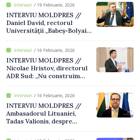
/ 19 Februarie, 2026
INTERVIU MOLDPRES //
Daniel David, rectorul
Universității „Babeș-Bolyai”
din Cluj-Napoca: „Dacă
cineva îți răstoarnă istoria și
/ 16 Februarie, 2026
identitatea națională,
INTERVIU MOLDPRES //
înseamnă că nu ai suficiente
Nicolae Hristov, directorul
cunoștințe”
ADR Sud: „Nu construim
doar infrastructură, ci
condiții de viață mai bune, un
/ 16 Februarie, 2026
trai mai ușor pentru mii de
INTERVIU MOLDPRES //
locuitori”
Ambasadorul Lituaniei,
Tadas Valionis, despre
perspectiva aderării
Republicii Moldova la UE: