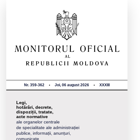
Nr. 359-362
Joi, 06 august 2026
XXXIII
Legi,
hotărâri, decrete,
dispoziții, tratate,
acte normative
ale organelor centrale
de specialitate ale administrației
publice, informații, anunțuri,
comunicate