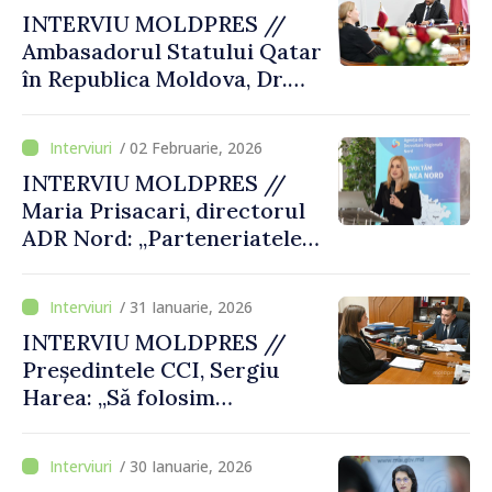
INTERVIU MOLDPRES //
Ambasadorul Statului Qatar
în Republica Moldova, Dr.
Turki bin Abdullah Zaid Al-
Mahmoud: „Lucrăm la
/ 02 Februarie, 2026
îmbunătățirea modalităților
INTERVIU MOLDPRES //
de atragere a investitorilor
Maria Prisacari, directorul
qatarezi pe piața
ADR Nord: „Parteneriatele
moldovenească”
internaționale și locale ne
ajută să realizăm
/ 31 Ianuarie, 2026
transformări concrete”
INTERVIU MOLDPRES //
Președintele CCI, Sergiu
Harea: „Să folosim
oportunitățile pe care ni le
oferă procesul de integrare
/ 30 Ianuarie, 2026
europeană pentru a atrage