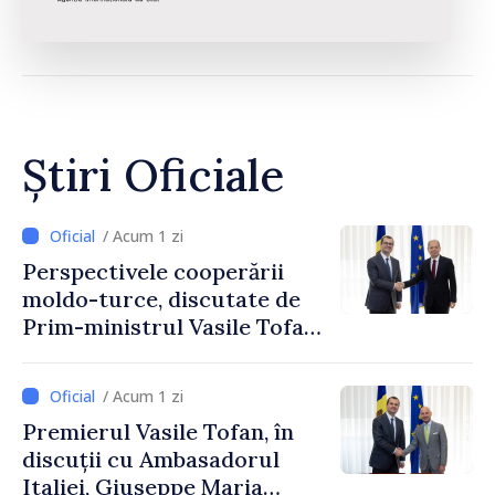
Știri Oficiale
/ Acum 1 zi
Perspectivele cooperării
moldo-turce, discutate de
Prim-ministrul Vasile Tofan
și Ambasadorul Turciei,
Uygar Mustafa Sertel
/ Acum 1 zi
Premierul Vasile Tofan, în
discuții cu Ambasadorul
Italiei, Giuseppe Maria