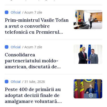
internaționale din Republica
Moldova
/ Acum 7 zile
Prim-ministrul Vasile Tofan
a avut o convorbire
telefonică cu Premierul
Ucrainei, Sergii Korețkii
/ Acum 7 zile
Consolidarea
parteneriatului moldo-
american, discutată de
Prim-ministrul Vasile Tofan
și însărcinatul cu afaceri al
/ 31 Iulie, 2026
SUA, Nick Pietrowicz
Peste 400 de primării au
adoptat decizii finale de
amalgamare voluntară.