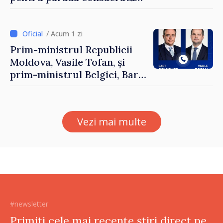
Zilei Independenței
/ Acum 1 zi
Prim-ministrul Republicii
Moldova, Vasile Tofan, și
prim-ministrul Belgiei, Bart
De Wever, au discutat
despre parcursul european
al Republicii Moldova.
Vezi mai multe
#newsletter
Primiți cele mai recente știri direct pe