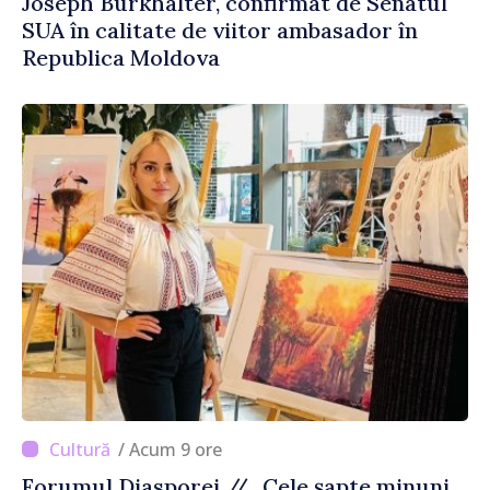
Joseph Burkhalter, confirmat de Senatul
SUA în calitate de viitor ambasador în
Republica Moldova
/ Acum 9 ore
Forumul Diasporei // „Cele șapte minuni