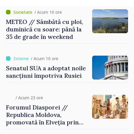
/ Acum 10 ore
METEO // Sâmbătă cu ploi,
duminică cu soare: până la
35 de grade în weekend
/ Acum 10 ore
Senatul SUA a adoptat noile
sancțiuni împotriva Rusiei
/ Acum 23 ore
Forumul Diasporei //
Republica Moldova,
promovată în Elveția prin
turism, investiții și