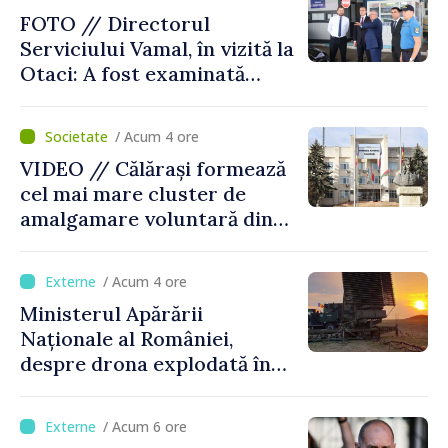
consumul în orele de vârf
FOTO // Directorul
Serviciului Vamal, în vizită la
Otaci: A fost examinată
posibilitatea dotării Zonei de
control vamal cu un scanner
/ Acum 4 ore
performant
VIDEO // Călărași formează
cel mai mare cluster de
amalgamare voluntară din
Republica Moldova. Consiliul
orășenesc a aprobat decizia
/ Acum 4 ore
finală
Ministerul Apărării
Naționale al României,
despre drona explodată în
Bulgaria: „Radarele noastre
nu au detectat niciun
/ Acum 6 ore
vehicul aerian”