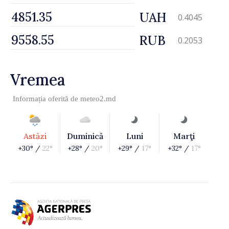
UAH
0.4045
RUB
0.2053
Vremea
Informația oferită de
meteo2.md
Astăzi
Duminică
Luni
Marţi
+30° /
22°
+28° /
20°
+29° /
17°
+32° /
17°