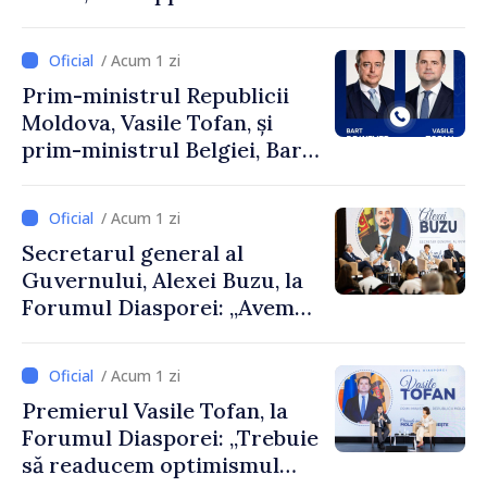
Perricone
/ Acum 1 zi
Prim-ministrul Republicii
Moldova, Vasile Tofan, și
prim-ministrul Belgiei, Bart
De Wever, au discutat
despre parcursul european
/ Acum 1 zi
al Republicii Moldova.
Secretarul general al
Guvernului, Alexei Buzu, la
Forumul Diasporei: „Avem
nevoie de fiecare dintre
dumneavoastră pentru a
/ Acum 1 zi
construi comunități mai
Premierul Vasile Tofan, la
puternice”
Forumul Diasporei: „Trebuie
să readucem optimismul