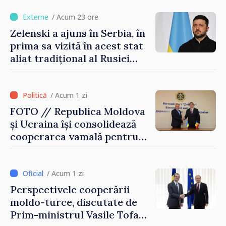
exporturi
/ Acum 23 ore
Zelenski a ajuns în Serbia, în
prima sa vizită în acest stat
aliat tradițional al Rusiei
după 2022
/ Acum 1 zi
FOTO // Republica Moldova
și Ucraina își consolidează
cooperarea vamală pentru
securizarea frontierei și
integrarea europeană.
Reuniune la Moghiliov-
/ Acum 1 zi
Podolsk
Perspectivele cooperării
moldo-turce, discutate de
Prim-ministrul Vasile Tofan