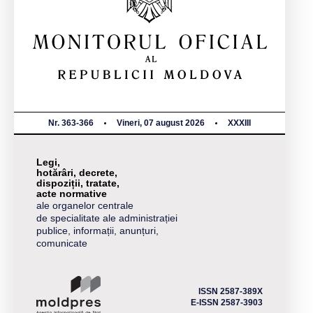
Nr. 363-366
Vineri, 07 august 2026
XXXIII
Legi,
hotărâri, decrete,
dispoziții, tratate,
acte normative
ale organelor centrale
de specialitate ale administrației
publice, informații, anunțuri,
comunicate
ISSN 2587-389X
E-ISSN 2587-3903