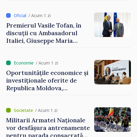
și Ambasadorul Turciei,
Uygar Mustafa Sertel
/ Acum 1 zi
Premierul Vasile Tofan, în
discuții cu Ambasadorul
Italiei, Giuseppe Maria
Perricone
/ Acum 1 zi
Oportunitățile economice și
investiționale oferite de
Republica Moldova,
prezentate de vicepremierul
Eugeniu Osmochescu, la
Forumul Diasporei
/ Acum 1 zi
Militarii Armatei Naționale
vor desfășura antrenamente
pentru parada consacrată