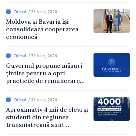
Secretarul general al
Guvernului, Alexei Buzu:
/ 31 Iulie, 2026
„85,5% dintre primării au
Moldova și Bavaria își
inițiat procesul. Le
consolidează cooperarea
mulțumim aleșilor locali
economică
pentru că au pus pe primul
loc interesul oamenilor și
dezvoltar
/ 31 Iulie, 2026
Guvernul propune măsuri
țintite pentru a opri
practicile de remunerare
exagerată
/ 31 Iulie, 2026
Aproximativ 4 mii de elevi și
studenți din regiunea
transnistreană sunt
integrați în sistemul