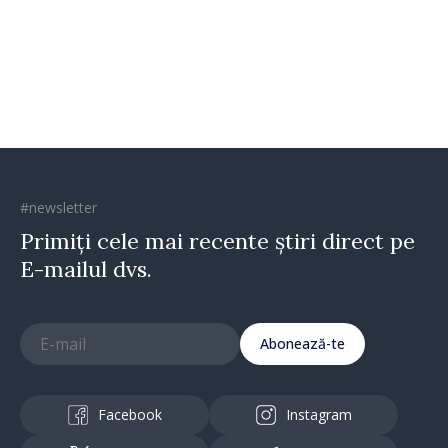
oamenilor și încrederea că
Republica Moldova merge în
direcția corectă”
#newsletter
Primiți cele mai recente știri direct pe
E-mailul dvs.
Abonează-te
Facebook
Instagram