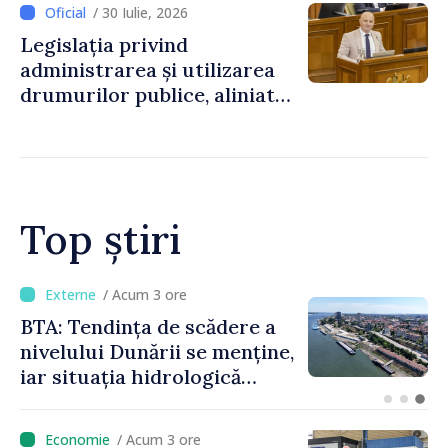
/ 30 Iulie, 2026
Legislația privind
administrarea și utilizarea
drumurilor publice, aliniată
la standardele UE
Top știri
/ Acum 1 oră
Energocom a asigurat
necesarul de energie
electrică pentru 8 august.
Compania îndeamnă
cetățenii să reducă
/ Acum 3 ore