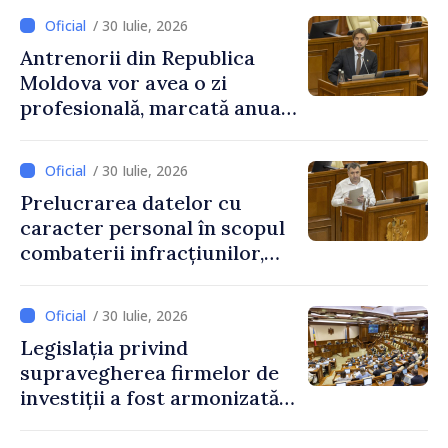
educațional național
/ 30 Iulie, 2026
Antrenorii din Republica
Moldova vor avea o zi
profesională, marcată anual
pe 25 septembrie
/ 30 Iulie, 2026
Prelucrarea datelor cu
caracter personal în scopul
combaterii infracțiunilor,
reglementată de o nouă lege
/ 30 Iulie, 2026
Legislația privind
supravegherea firmelor de
investiții a fost armonizată
cu normele UE