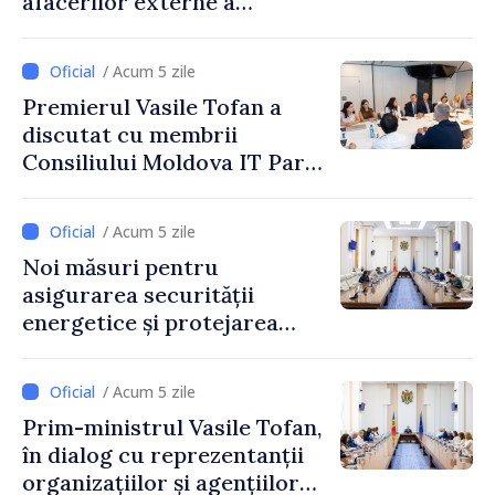
afacerilor externe a
Letoniei, Baiba Braže
/ Acum 5 zile
Premierul Vasile Tofan a
discutat cu membrii
Consiliului Moldova IT Park:
„Guvernul va fi un aliat al
industriei IT”
/ Acum 5 zile
Noi măsuri pentru
asigurarea securității
energetice și protejarea
resurselor de apă, aprobate
de CNMC
/ Acum 5 zile
Prim-ministrul Vasile Tofan,
în dialog cu reprezentanții
organizațiilor și agențiilor