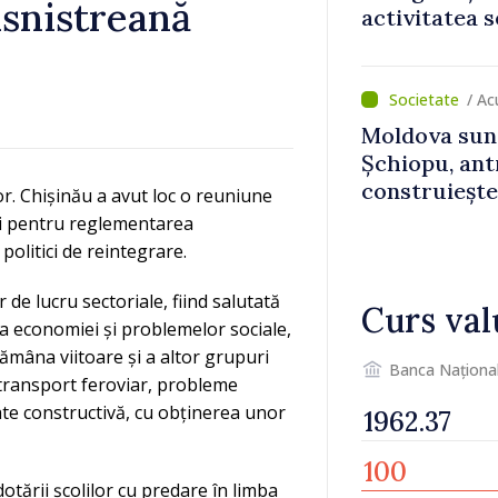
snistreană
activitatea s
normale
/ Ac
Moldova sun
Șchiopu, an
construiește
r. Chișinău a avut loc o reuniune
Britanie și 
eri pentru reglementarea
olitici de reintegrare.
 de lucru sectoriale, fiind salutată
Curs val
era economiei și problemelor sociale,
ămâna viitoare și a altor grupuri
Banca Naționa
, transport feroviar, probleme
tate constructivă, cu obținerea unor
otării școlilor cu predare în limba