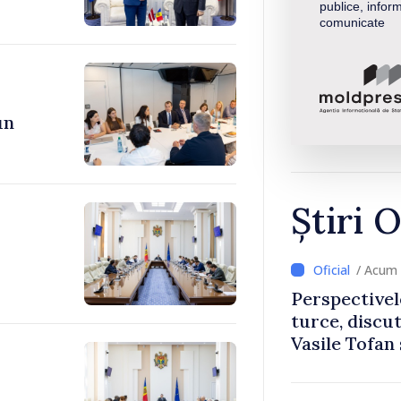
publice, inform
comunicate
un
Știri O
/ Acum 
Perspectivel
turce, discu
Vasile Tofan
Uygar Musta