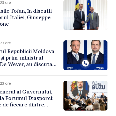
23 ore
ile Tofan, în discuții
ul Italiei, Giuseppe
cone
23 ore
ul Republicii Moldova,
 și prim-ministrul
t De Wever, au discutat
rsul european al
oldova.
23 ore
eneral al Guvernului,
 la Forumul Diasporei:
 de fiecare dintre
ră pentru a construi