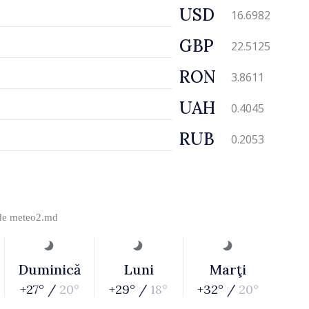
USD
16.6982
GBP
22.5125
RON
3.8611
UAH
0.4045
RUB
0.2053
 de
meteo2.md
Duminică
Luni
Marţi
+27° /
20°
+29° /
18°
+32° /
20°