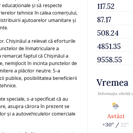
 educaționale și să respecte
barierelor tehnice în calea comerțului,
tribuirii ajutoarelor umanitare și
ente.
. Chișinăul a relevat că eforturile
punctelor de înmatriculare a
a remarcat faptul că Chișinăul a
le, nemijlocit în incinta punctelor de
mitere a plăcilor neutre. S-a
i publice, posibilitatea beneficierii
Vremea
 tehnice.
Informația oferită
e speciale, s-a specificat că au
are, asupra cărora în prezent se
relor și a autovehiculelor comerciale
Astăzi
+30° /
22°