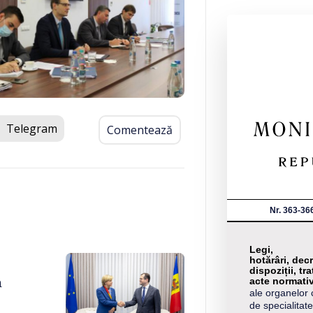
Telegram
Comentează
Nr. 363-36
Legi,
hotărâri, decr
dispoziții, tra
a
acte normati
ale organelor 
de specialitate