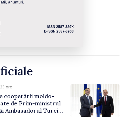
ații, anunțuri,
ISSN 2587-389X
E-ISSN 2587-3903
ficiale
23 ore
e cooperării moldo-
tate de Prim-ministrul
 și Ambasadorul Turciei,
fa Sertel