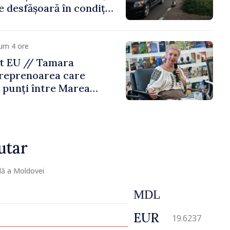
e desfășoară în condiții
um 4 ore
t EU // Tamara
treprenoarea care
 punți între Marea
Republica Moldova
utar
lă a Moldovei
MDL
EUR
19.6237