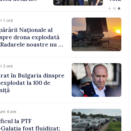
ășenesc a aprobat
ă
m 1 oră
părării Naționale al
spre drona explodată
 „Radarele noastre nu au
iun vehicul aerian”
m 3 ore
trat în Bulgaria dinspre
 explodat la 100 de
niță
um 4 ore
icul la PTF
Galația fost fluidizat;