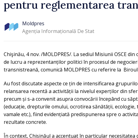
pentru reglementarea tran
Moldpres
Agenția Informațională De Stat
Chişinău, 4 nov. /MOLDPRES/. La sediul Misiunii OSCE din o
de lucru a reprezentanților politici în procesul de negoci
transnistreană, comunică MOLDPRES cu referire la Biroul p
Au fost discutate aspecte ce țin de intensificarea grupurilor
relansarea recentă a activității la nivelul experților din sf
precum și s-a convenit asupra convocării începând cu săpt
(educație, drepturile omului, ocrotirea sănătății, ecologie
vamale etc.), fiind evidențiată predispunerea spre o activi
rezultate concrete.
În context, Chișinăul a accentuat în particular necesitatea d