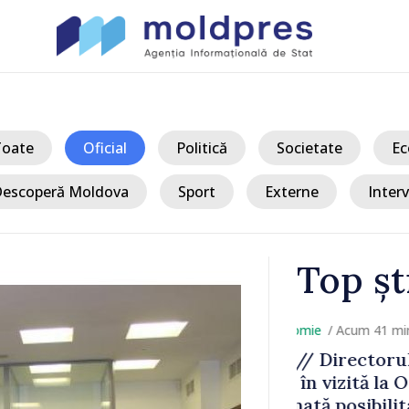
Toate
Oficial
Politică
Societate
Ec
escoperă Moldova
Sport
Externe
Interv
Top șt
/ Ac
iciului
VIDEO // Căl
 A fost
mare cluste
dotării
voluntară di