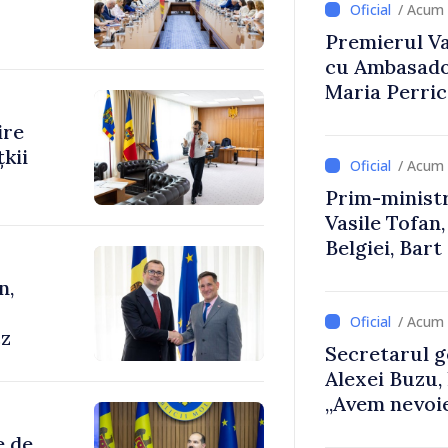
/ Acum 
Premierul Vas
cu Ambasador
Maria Perri
ire
kii
/ Acum 
Prim-ministr
Vasile Tofan,
Belgiei, Bar
despre parcu
n,
Republicii M
/ Acum 
cz
Secretarul g
Alexei Buzu,
„Avem nevoie
dumneavoast
e de