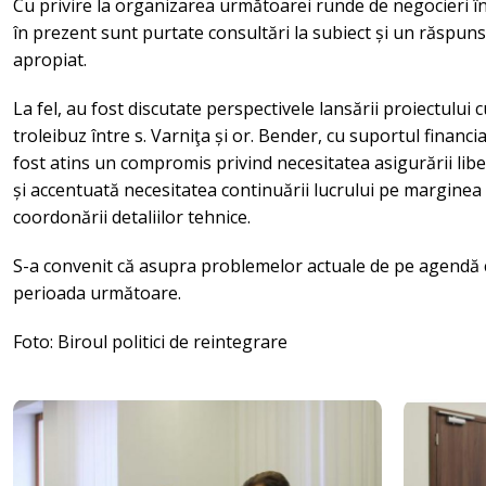
Cu privire la organizarea următoarei runde de negocieri î
în prezent sunt purtate consultări la subiect și un răspuns o
apropiat.
La fel, au fost discutate perspectivele lansării proiectului c
troleibuz între s. Varniţa și or. Bender, cu suportul financia
fost atins un compromis privind necesitatea asigurării libere
și accentuată necesitatea continuării lucrului pe marginea 
coordonării detaliilor tehnice.
S-a convenit că asupra problemelor actuale de pe agendă c
perioada următoare.
Foto: Biroul politici de reintegrare