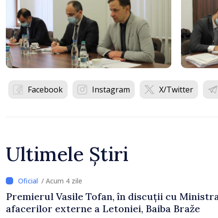
Facebook
Instagram
X/Twitter
Ultimele Știri
/ Acum 4 zile
Premierul Vasile Tofan, în discuții cu Ministr
afacerilor externe a Letoniei, Baiba Braže