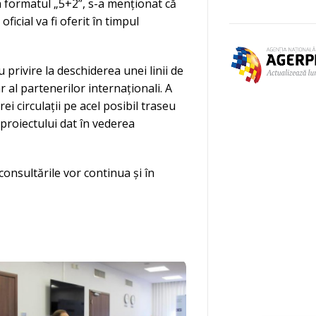
n formatul „5+2”, s-a menționat că
ficial va fi oferit în timpul
u privire la deschiderea unei linii de
r al partenerilor internaționali. A
i circulații pe acel posibil traseu
proiectului dat în vederea
onsultările vor continua și în