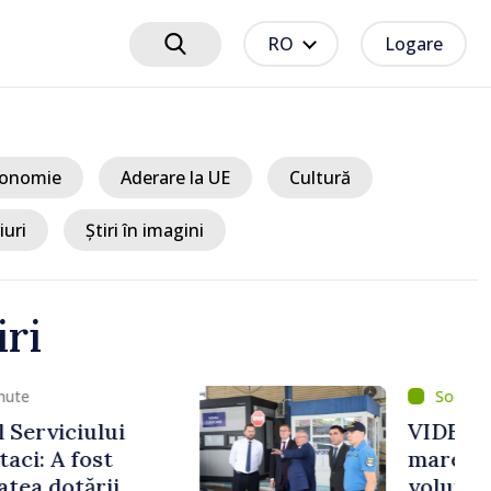
RO
Logare
onomie
Aderare la UE
Cultură
iuri
Știri în imagini
iri
um 1 oră
ărași formează cel mai
r de amalgamare
n Republica Moldova.