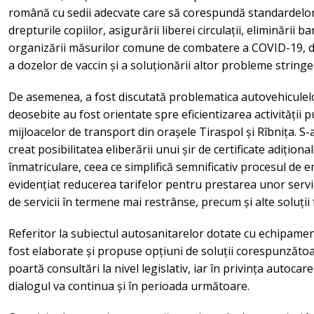
română cu sedii adecvate care să corespundă standardelor
drepturile copiilor, asigurării liberei circulații, eliminării 
organizării măsurilor comune de combatere a COVID-19, dis
a dozelor de vaccin și a soluționării altor probleme string
De asemenea, a fost discutată problematica autovehiculelor
deosebite au fost orientate spre eficientizarea activității 
mijloacelor de transport din orașele Tiraspol și Rîbnița. S-
creat posibilitatea eliberării unui șir de certificate adiționa
înmatriculare, ceea ce simplifică semnificativ procesul de e
evidențiat reducerea tarifelor pentru prestarea unor servici
de servicii în termene mai restrânse, precum și alte soluții
Referitor la subiectul autosanitarelor dotate cu echipament
fost elaborate și propuse opțiuni de soluții corespunzăto
poartă consultări la nivel legislativ, iar în privința autoca
dialogul va continua și în perioada următoare.