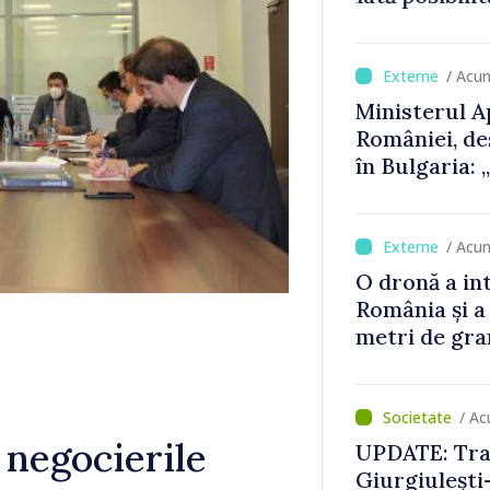
cu un
Consiliul or
decizia final
/ Acu
Ministerul A
României, de
în Bulgaria:
detectat nic
/ Acu
O dronă a in
România și a
metri de gra
/ Ac
a negocierile
UPDATE: Traf
Giurgiulești-