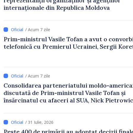
reprezentanții organizațiilor și agențiilor
internaționale din Republica Moldova
/ Acum 7 zile
Prim-ministrul Vasile Tofan a avut o convorb
telefonică cu Premierul Ucrainei, Sergii Koreț
/ Acum 7 zile
Consolidarea parteneriatului moldo-america
discutată de Prim-ministrul Vasile Tofan și
însărcinatul cu afaceri al SUA, Nick Pietrowi
/ 31 Iulie, 2026
Peste 400 de primării au adoptat decizii final