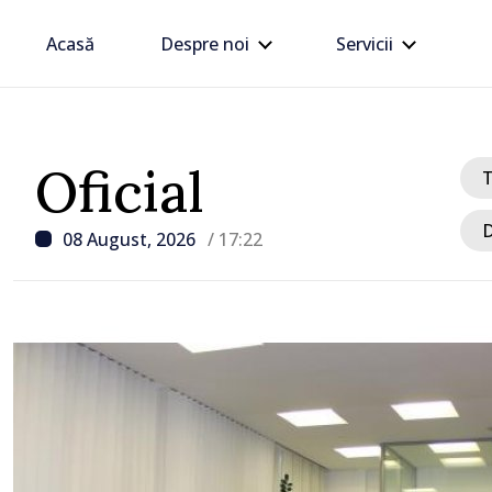
Acasă
Despre noi
Servicii
Oficial
D
08 August, 2026
/ 17:22
/ Acum 41 minute
i
FOTO // Directorul Serv
Vamal, în vizită la Otaci:
examinată posibilitatea 