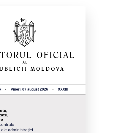
6
Vineri, 07 august 2026
XXXIII
ete,
tate,
ve
centrale
 ale administrației