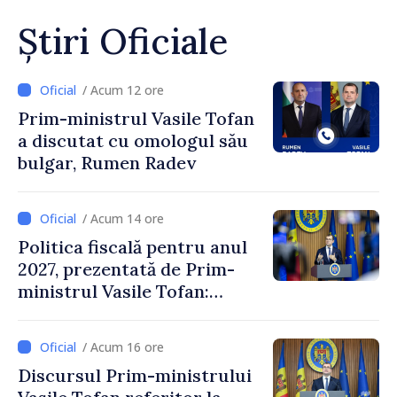
Știri Oficiale
/ Acum 12 ore
Prim-ministrul Vasile Tofan
a discutat cu omologul său
bulgar, Rumen Radev
/ Acum 14 ore
Politica fiscală pentru anul
2027, prezentată de Prim-
ministrul Vasile Tofan:
Reducerea poverii pe muncă,
stimularea investițiilor și o
/ Acum 16 ore
taxare mai echitabilă
Discursul Prim-ministrului