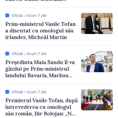
directorul Biroului de
Cooperare al Elveției în
/ Acum 7 zile
Republica Moldova
Prim-ministrul Vasile Tofan
a discutat cu omologul său
irlandez, Micheál Martin
/ Acum 7 zile
Președinta Maia Sandu îl va
găzdui pe Prim-ministrul
landului Bavaria, Markus
Söder
/ Acum 7 zile
Premierul Vasile Tofan, după
întrevederea cu omologul
său român, Ilie Bolojan: „Ne