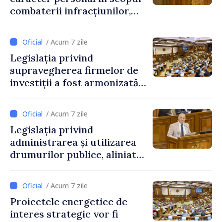
combaterii infracțiunilor,
reglementată de o nouă lege
/ Acum 7 zile
Legislația privind
supravegherea firmelor de
investiții a fost armonizată
cu normele UE
/ Acum 7 zile
Legislația privind
administrarea și utilizarea
drumurilor publice, aliniată
la standardele UE
/ Acum 7 zile
Proiectele energetice de
interes strategic vor fi