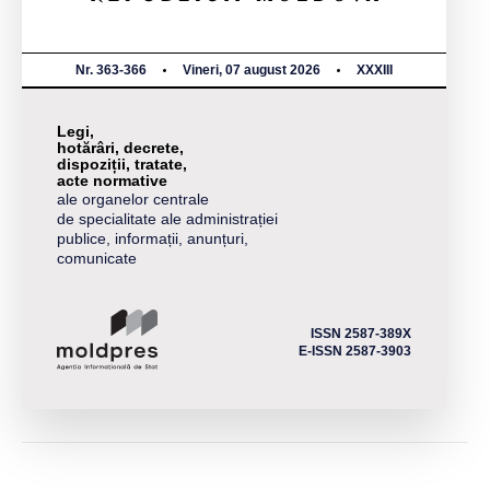
Nr. 363-366
Vineri, 07 august 2026
XXXIII
Legi,
hotărâri, decrete,
dispoziții, tratate,
acte normative
ale organelor centrale
de specialitate ale administrației
publice, informații, anunțuri,
comunicate
ISSN 2587-389X
E-ISSN 2587-3903