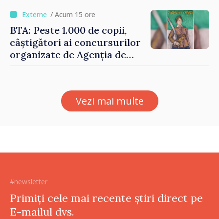
puțin munca, stimulăm
investițiile, taxăm viciile și
/ Acum 15 ore
echilibrăm taxarea
BTA: Peste 1.000 de copii,
consumului”
câștigători ai concursurilor
organizate de Agenția de
Stat pentru Bulgarii din
Străinătate, vor fi premiați
Vezi mai multe
#newsletter
Primiți cele mai recente știri direct pe
E-mailul dvs.