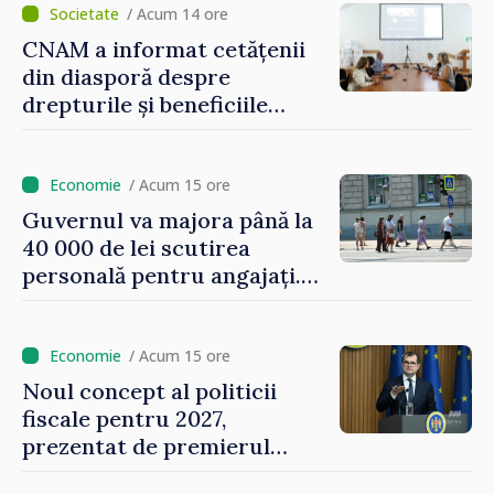
/ Acum 14 ore
CNAM a informat cetățenii
din diasporă despre
drepturile și beneficiile
asigurării medicale
/ Acum 15 ore
Guvernul va majora până la
40 000 de lei scutirea
personală pentru angajați.
Vasile Tofan: „Aproape 800
de milioane de lei îi lăsăm
oamenilor”
/ Acum 15 ore
Noul concept al politicii
fiscale pentru 2027,
prezentat de premierul
Vasile Tofan: „Taxăm mai