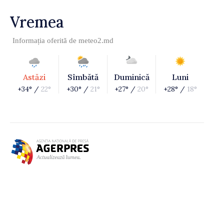
Vremea
Informația oferită de
meteo2.md
Astăzi
Sîmbătă
Duminică
Luni
+34° /
22°
+30° /
21°
+27° /
20°
+28° /
18°