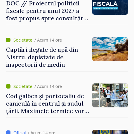
DOC // Proiectul politicii
fiscale pentru anul 2027 a
fost propus spre consultări
publice
/ Acum 14 ore
Captări ilegale de apă din
Nistru, depistate de
inspectorii de mediu
/ Acum 14 ore
Cod galben și portocaliu de
caniculă în centrul și sudul
țării. Maximele termice vor
ajunge până la 37°C
/ Acum 14 ore