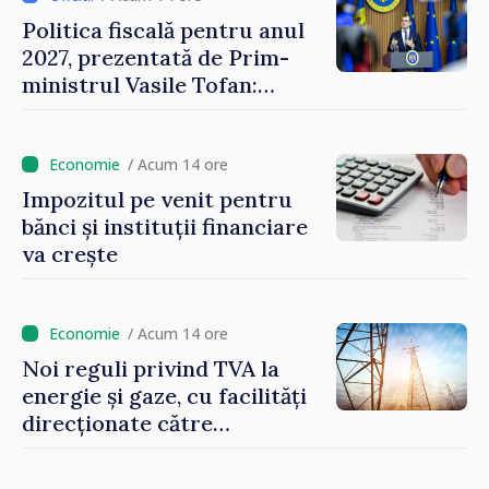
Politica fiscală pentru anul
2027, prezentată de Prim-
ministrul Vasile Tofan:
Reducerea poverii pe muncă,
stimularea investițiilor și o
taxare mai echitabilă
/ Acum 14 ore
Impozitul pe venit pentru
bănci și instituții financiare
va crește
/ Acum 14 ore
Noi reguli privind TVA la
energie și gaze, cu facilități
direcționate către
consumatorii vulnerabili