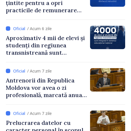
țintite pentru a opri
practicile de remunerare
exagerată
/ Acum 6 zile
Aproximativ 4 mii de elevi și
studenți din regiunea
transnistreană sunt
integrați în sistemul
educațional național
/ Acum 7 zile
Antrenorii din Republica
Moldova vor avea o zi
profesională, marcată anual
pe 25 septembrie
/ Acum 7 zile
Prelucrarea datelor cu
caracter personal în scopul