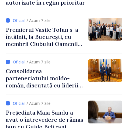
autorizate în regim prioritar
/ Acum 7 zile
Premierul Vasile Tofan s-a
întâlnit, la București, cu
membrii Clubului Oamenilor
de Afaceri Basarabeni
/ Acum 7 zile
Consolidarea
parteneriatului moldo-
român, discutată cu liderii
Parlamentului României
/ Acum 7 zile
Președinta Maia Sandu a
avut o întrevedere de rămas
bun cu Guido Beltrani,