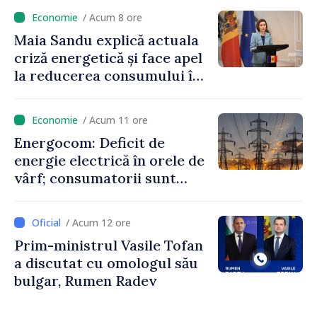
niciun stat”
/ Acum 8 ore
Maia Sandu explică actuala
criză energetică și face apel
la reducerea consumului în
orele de vârf: „Doar astfel
putem menține prețurile la
/ Acum 11 ore
un nivel mai mic”
Energocom: Deficit de
energie electrică în orele de
vârf; consumatorii sunt
îndemnați să economisească
/ Acum 12 ore
Prim-ministrul Vasile Tofan
a discutat cu omologul său
bulgar, Rumen Radev