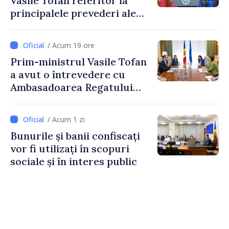
Vasile Tofan referitor la
principalele prevederi ale
politicii fiscale pentru anul
2027
/ Acum 19 ore
Prim-ministrul Vasile Tofan
a avut o întrevedere cu
Ambasadoarea Regatului
Unit al Marii Britanii și
Irlandei de Nord, Fern
/ Acum 1 zi
Horine
Bunurile și banii confiscați
vor fi utilizați în scopuri
sociale și în interes public