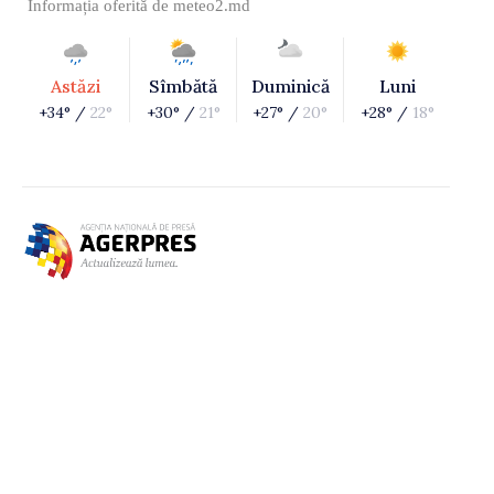
Informația oferită de
meteo2.md
Astăzi
Sîmbătă
Duminică
Luni
+34° /
22°
+30° /
21°
+27° /
20°
+28° /
18°