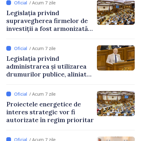
/ Acum 7 zile
Legislația privind
supravegherea firmelor de
investiții a fost armonizată
cu normele UE
/ Acum 7 zile
Legislația privind
administrarea și utilizarea
drumurilor publice, aliniată
la standardele UE
/ Acum 7 zile
Proiectele energetice de
interes strategic vor fi
autorizate în regim prioritar
/ Acum 7 zile