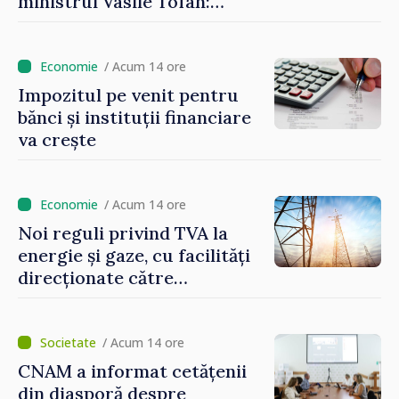
ministrul Vasile Tofan:
Reducerea poverii pe muncă,
stimularea investițiilor și o
taxare mai echitabilă
/ Acum 14 ore
Impozitul pe venit pentru
bănci și instituții financiare
va crește
/ Acum 14 ore
Noi reguli privind TVA la
energie și gaze, cu facilități
direcționate către
consumatorii vulnerabili
/ Acum 14 ore
CNAM a informat cetățenii
din diasporă despre