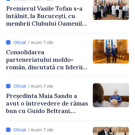
Premierul Vasile Tofan s-a
întâlnit, la București, cu
membrii Clubului Oamenilor
de Afaceri Basarabeni
/ Acum 7 zile
Consolidarea
parteneriatului moldo-
român, discutată cu liderii
Parlamentului României
/ Acum 7 zile
Președinta Maia Sandu a
avut o întrevedere de rămas
bun cu Guido Beltrani,
directorul Biroului de
Cooperare al Elveției în
/ Acum 7 zile
Republica Moldova