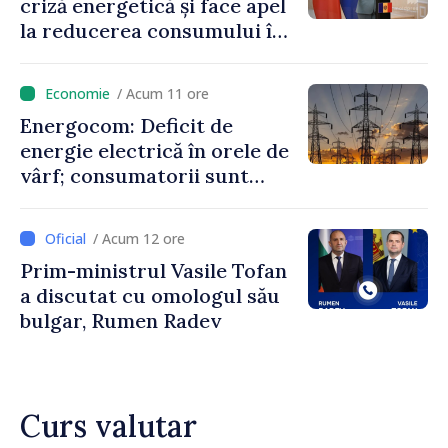
criză energetică și face apel
la reducerea consumului în
orele de vârf: „Doar astfel
putem menține prețurile la
/ Acum 11 ore
un nivel mai mic”
Energocom: Deficit de
energie electrică în orele de
vârf; consumatorii sunt
îndemnați să economisească
/ Acum 12 ore
Prim-ministrul Vasile Tofan
a discutat cu omologul său
bulgar, Rumen Radev
Curs valutar