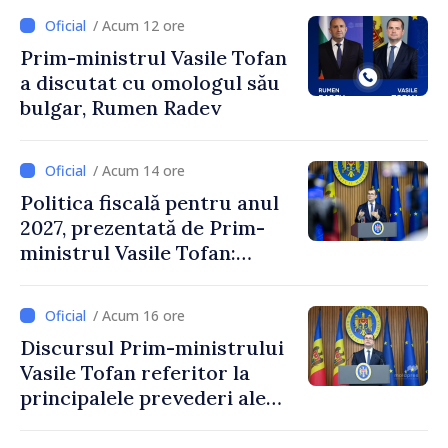
/ Acum 12 ore
Prim-ministrul Vasile Tofan
a discutat cu omologul său
bulgar, Rumen Radev
/ Acum 14 ore
Politica fiscală pentru anul
2027, prezentată de Prim-
ministrul Vasile Tofan:
Reducerea poverii pe muncă,
stimularea investițiilor și o
/ Acum 16 ore
taxare mai echitabilă
Discursul Prim-ministrului
Vasile Tofan referitor la
principalele prevederi ale
politicii fiscale pentru anul
2027