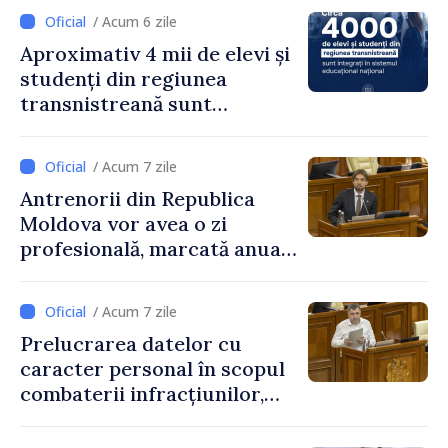
/ Acum 6 zile
Aproximativ 4 mii de elevi și
studenți din regiunea
transnistreană sunt
integrați în sistemul
educațional național
/ Acum 7 zile
Antrenorii din Republica
Moldova vor avea o zi
profesională, marcată anual
pe 25 septembrie
/ Acum 7 zile
Prelucrarea datelor cu
caracter personal în scopul
combaterii infracțiunilor,
reglementată de o nouă lege