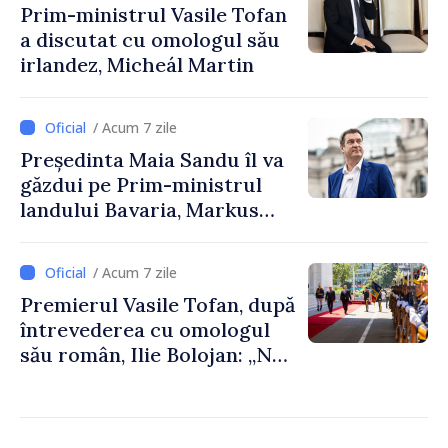
Prim-ministrul Vasile Tofan
a discutat cu omologul său
irlandez, Micheál Martin
/ Acum 7 zile
Președinta Maia Sandu îl va
găzdui pe Prim-ministrul
landului Bavaria, Markus
Söder
/ Acum 7 zile
Premierul Vasile Tofan, după
întrevederea cu omologul
său român, Ilie Bolojan: „Ne
dorim să transformăm
apropierea dintre țările
noastre în mai multe