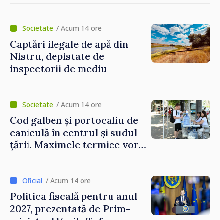
publice
/ Acum 14 ore
Captări ilegale de apă din
Nistru, depistate de
inspectorii de mediu
/ Acum 14 ore
Cod galben și portocaliu de
caniculă în centrul și sudul
țării. Maximele termice vor
ajunge până la 37°C
/ Acum 14 ore
Politica fiscală pentru anul
2027, prezentată de Prim-