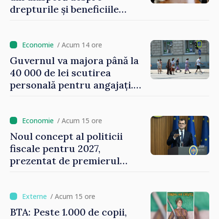
drepturile și beneficiile
asigurării medicale
/ Acum 14 ore
Guvernul va majora până la
40 000 de lei scutirea
personală pentru angajați.
Vasile Tofan: „Aproape 800
de milioane de lei îi lăsăm
oamenilor”
/ Acum 15 ore
Noul concept al politicii
fiscale pentru 2027,
prezentat de premierul
Vasile Tofan: „Taxăm mai
puțin munca, stimulăm
investițiile, taxăm viciile și
/ Acum 15 ore
echilibrăm taxarea
BTA: Peste 1.000 de copii,