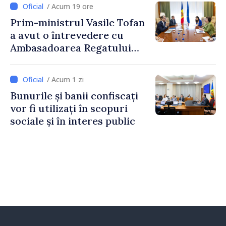
/ Acum 19 ore
Prim-ministrul Vasile Tofan
a avut o întrevedere cu
Ambasadoarea Regatului
Unit al Marii Britanii și
Irlandei de Nord, Fern
/ Acum 1 zi
Horine
Bunurile și banii confiscați
vor fi utilizați în scopuri
sociale și în interes public