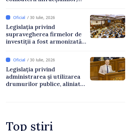
reglementată de o nouă lege
/ 30 Iulie, 2026
Legislația privind
supravegherea firmelor de
investiții a fost armonizată
cu normele UE
/ 30 Iulie, 2026
Legislația privind
administrarea și utilizarea
drumurilor publice, aliniată
la standardele UE
Top știri