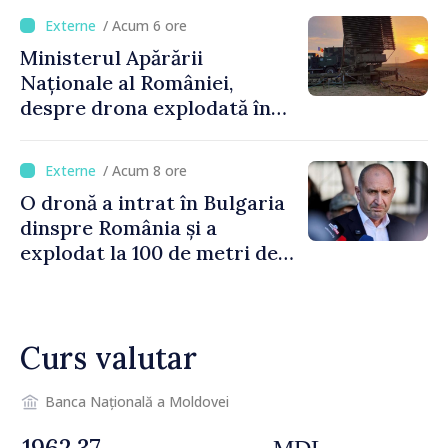
orășenesc a aprobat decizia
/ Acum 6 ore
finală
Ministerul Apărării
Naționale al României,
despre drona explodată în
Bulgaria: „Radarele noastre
nu au detectat niciun
/ Acum 8 ore
vehicul aerian”
O dronă a intrat în Bulgaria
dinspre România și a
explodat la 100 de metri de
graniță
Curs valutar
Banca Națională a Moldovei