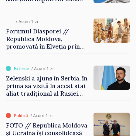
/ Acum 1 zi
Forumul Diasporei //
Republica Moldova,
promovată în Elveția prin
turism, investiții și
exporturi
/ Acum 1 zi
Zelenski a ajuns în Serbia, în
prima sa vizită în acest stat
aliat tradițional al Rusiei
după 2022
/ Acum 1 zi
FOTO // Republica Moldova
și Ucraina își consolidează