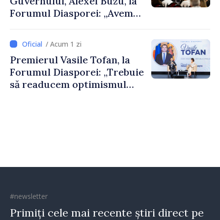
Guvernului, Alexei Buzu, la
Forumul Diasporei: „Avem
nevoie de fiecare dintre
dumneavoastră pentru a
/ Acum 1 zi
construi comunități mai
Premierul Vasile Tofan, la
puternice”
Forumul Diasporei: „Trebuie
să readucem optimismul
oamenilor și încrederea că
Republica Moldova merge în
direcția corectă”
#newsletter
Primiți cele mai recente știri direct pe