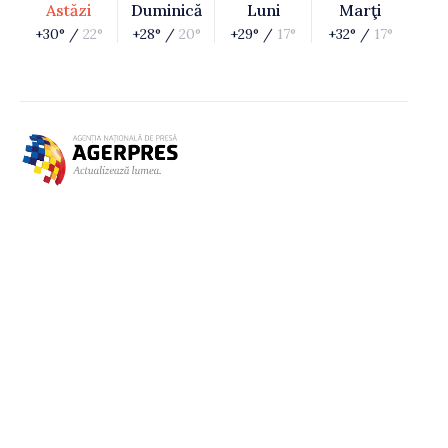
Astăzi
Duminică
Luni
Marţi
+30° /
22°
+28° /
20°
+29° /
17°
+32° /
17°