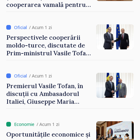
cooperarea vamală pentru
securizarea frontierei și
integrarea europeană.
Reuniune la Moghiliov-
/ Acum 1 zi
Podolsk
Perspectivele cooperării
moldo-turce, discutate de
Prim-ministrul Vasile Tofan
și Ambasadorul Turciei,
Uygar Mustafa Sertel
/ Acum 1 zi
Premierul Vasile Tofan, în
discuții cu Ambasadorul
Italiei, Giuseppe Maria
Perricone
/ Acum 1 zi
Oportunitățile economice și