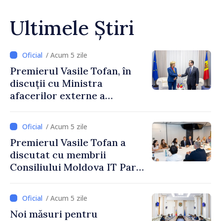
Ultimele Știri
/ Acum 5 zile
Premierul Vasile Tofan, în
discuții cu Ministra
afacerilor externe a
Letoniei, Baiba Braže
/ Acum 5 zile
Premierul Vasile Tofan a
discutat cu membrii
Consiliului Moldova IT Park:
„Guvernul va fi un aliat al
industriei IT”
/ Acum 5 zile
Noi măsuri pentru