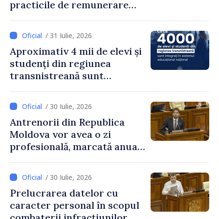
practicile de remunerare
exagerată
/ 31 Iulie, 2026
Aproximativ 4 mii de elevi și
studenți din regiunea
transnistreană sunt
integrați în sistemul
educațional național
/ 30 Iulie, 2026
Antrenorii din Republica
Moldova vor avea o zi
profesională, marcată anual
pe 25 septembrie
/ 30 Iulie, 2026
Prelucrarea datelor cu
caracter personal în scopul
combaterii infracțiunilor,