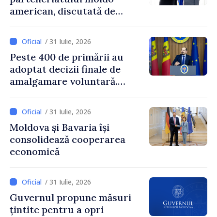
american, discutată de
Prim-ministrul Vasile Tofan
și însărcinatul cu afaceri al
/ 31 Iulie, 2026
SUA, Nick Pietrowicz
Peste 400 de primării au
adoptat decizii finale de
amalgamare voluntară.
Secretarul general al
Guvernului, Alexei Buzu:
/ 31 Iulie, 2026
„85,5% dintre primării au
Moldova și Bavaria își
inițiat procesul. Le
consolidează cooperarea
mulțumim aleșilor locali
economică
pentru că au pus pe primul
loc interesul oamenilor și
dezvoltar
/ 31 Iulie, 2026
Guvernul propune măsuri
țintite pentru a opri