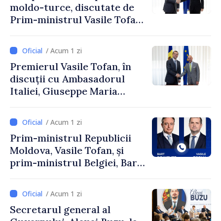
moldo-turce, discutate de
Prim-ministrul Vasile Tofan
și Ambasadorul Turciei,
Uygar Mustafa Sertel
/ Acum 1 zi
Premierul Vasile Tofan, în
discuții cu Ambasadorul
Italiei, Giuseppe Maria
Perricone
/ Acum 1 zi
Prim-ministrul Republicii
Moldova, Vasile Tofan, și
prim-ministrul Belgiei, Bart
De Wever, au discutat
despre parcursul european
/ Acum 1 zi
al Republicii Moldova.
Secretarul general al