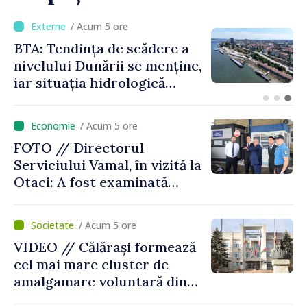
/ Acum 2 ore
Energocom a asigurat
necesarul de energie
electrică pentru 8 august.
Compania îndeamnă
cetățenii să reducă
/ Acum 5 ore
consumul în orele de vârf
FOTO // Directorul
Serviciului Vamal, în vizită la
Otaci: A fost examinată
posibilitatea dotării Zonei de
control vamal cu un scanner
/ Acum 5 ore
performant
VIDEO // Călărași formează
cel mai mare cluster de
amalgamare voluntară din
Republica Moldova. Consiliul