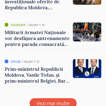
investiționale oferite de
Republica Moldova,
prezentate de vicepremierul
Eugeniu Osmochescu, la
Forumul Diasporei
/ Acum 1 zi
Militarii Armatei Naționale
vor desfășura antrenamente
pentru parada consacrată
Zilei Independenței
/ Acum 1 zi
Prim-ministrul Republicii
Moldova, Vasile Tofan, și
prim-ministrul Belgiei, Bart
De Wever, au discutat
despre parcursul european
al Republicii Moldova.
Vezi mai multe