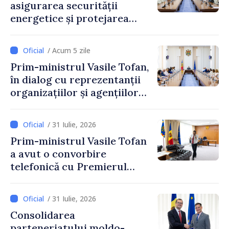
asigurarea securității
energetice și protejarea
resurselor de apă, aprobate
de CNMC
/ Acum 5 zile
Prim-ministrul Vasile Tofan,
în dialog cu reprezentanții
organizațiilor și agențiilor
internaționale din Republica
Moldova
/ 31 Iulie, 2026
Prim-ministrul Vasile Tofan
a avut o convorbire
telefonică cu Premierul
Ucrainei, Sergii Korețkii
/ 31 Iulie, 2026
Consolidarea
parteneriatului moldo-