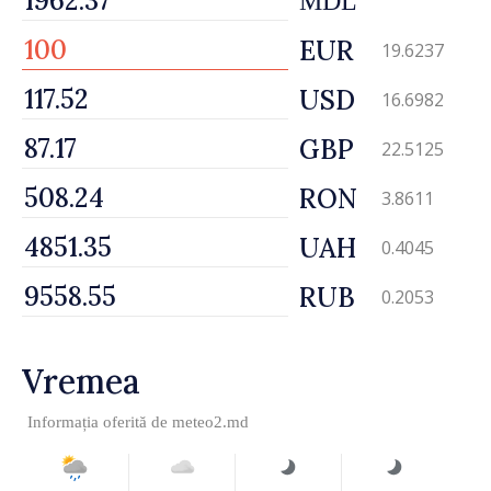
MDL
EUR
19.6237
USD
16.6982
GBP
22.5125
RON
3.8611
UAH
0.4045
RUB
0.2053
Vremea
Informația oferită de
meteo2.md