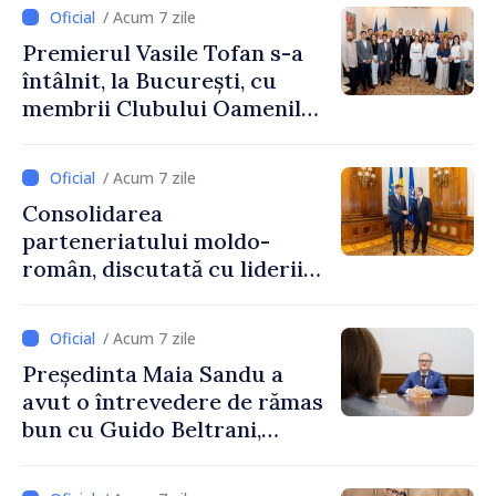
/ Acum 7 zile
Premierul Vasile Tofan s-a
întâlnit, la București, cu
membrii Clubului Oamenilor
de Afaceri Basarabeni
/ Acum 7 zile
Consolidarea
parteneriatului moldo-
român, discutată cu liderii
Parlamentului României
/ Acum 7 zile
Președinta Maia Sandu a
avut o întrevedere de rămas
bun cu Guido Beltrani,
directorul Biroului de
Cooperare al Elveției în