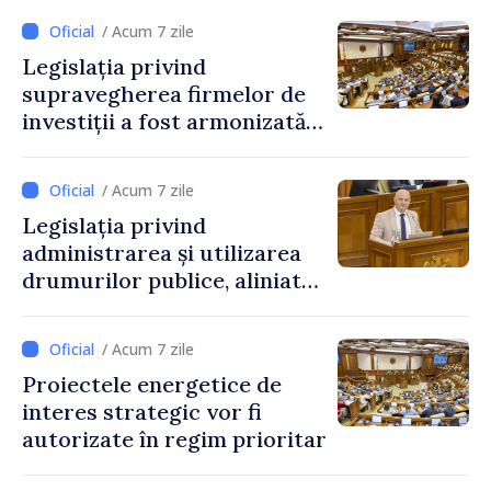
/ Acum 7 zile
Legislația privind
supravegherea firmelor de
investiții a fost armonizată
cu normele UE
/ Acum 7 zile
Legislația privind
administrarea și utilizarea
drumurilor publice, aliniată
la standardele UE
/ Acum 7 zile
Proiectele energetice de
interes strategic vor fi
autorizate în regim prioritar