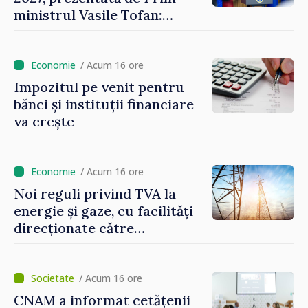
ministrul Vasile Tofan:
Reducerea poverii pe muncă,
stimularea investițiilor și o
taxare mai echitabilă
/ Acum 16 ore
Impozitul pe venit pentru
bănci și instituții financiare
va crește
/ Acum 16 ore
Noi reguli privind TVA la
energie și gaze, cu facilități
direcționate către
consumatorii vulnerabili
/ Acum 16 ore
CNAM a informat cetățenii