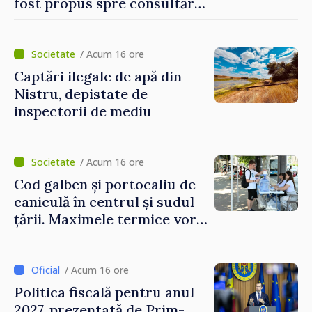
fost propus spre consultări
publice
/ Acum 16 ore
Captări ilegale de apă din
Nistru, depistate de
inspectorii de mediu
/ Acum 16 ore
Cod galben și portocaliu de
caniculă în centrul și sudul
țării. Maximele termice vor
ajunge până la 37°C
/ Acum 16 ore
Politica fiscală pentru anul
2027, prezentată de Prim-