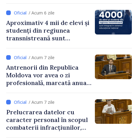
exagerată
/ Acum 6 zile
Aproximativ 4 mii de elevi și
studenți din regiunea
transnistreană sunt
integrați în sistemul
educațional național
/ Acum 7 zile
Antrenorii din Republica
Moldova vor avea o zi
profesională, marcată anual
pe 25 septembrie
/ Acum 7 zile
Prelucrarea datelor cu
caracter personal în scopul
combaterii infracțiunilor,
reglementată de o nouă lege