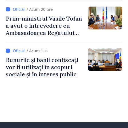
2027
/ Acum 20 ore
Prim-ministrul Vasile Tofan
a avut o întrevedere cu
Ambasadoarea Regatului
Unit al Marii Britanii și
Irlandei de Nord, Fern
/ Acum 1 zi
Horine
Bunurile și banii confiscați
vor fi utilizați în scopuri
sociale și în interes public