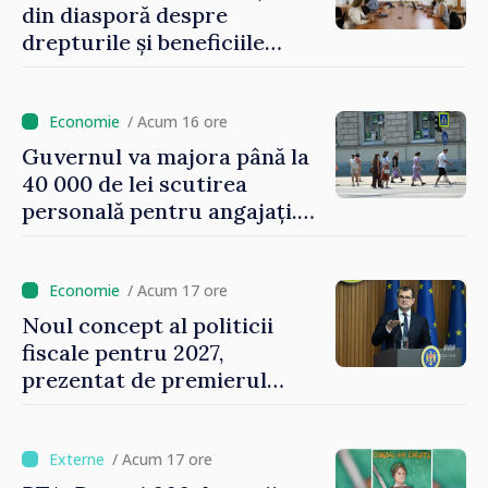
din diasporă despre
drepturile și beneficiile
asigurării medicale
/ Acum 16 ore
Guvernul va majora până la
40 000 de lei scutirea
personală pentru angajați.
Vasile Tofan: „Aproape 800
de milioane de lei îi lăsăm
oamenilor”
/ Acum 17 ore
Noul concept al politicii
fiscale pentru 2027,
prezentat de premierul
Vasile Tofan: „Taxăm mai
puțin munca, stimulăm
investițiile, taxăm viciile și
/ Acum 17 ore