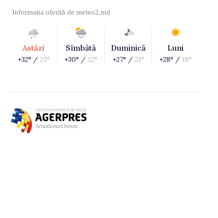
Informația oferită de
meteo2.md
Astăzi
Sîmbătă
Duminică
Luni
+32° /
23°
+30° /
22°
+27° /
21°
+28° /
18°