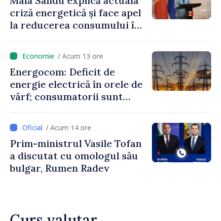
Maia Sandu explică actuala
criză energetică și face apel
la reducerea consumului în
orele de vârf: „Doar astfel
putem menține prețurile la
/ Acum 13 ore
un nivel mai mic”
Energocom: Deficit de
energie electrică în orele de
vârf; consumatorii sunt
îndemnați să economisească
/ Acum 14 ore
Prim-ministrul Vasile Tofan
a discutat cu omologul său
bulgar, Rumen Radev
Curs valutar