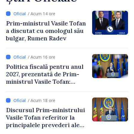
/ Acum 14 ore
Prim-ministrul Vasile Tofan
a discutat cu omologul său
bulgar, Rumen Radev
/ Acum 16 ore
Politica fiscală pentru anul
2027, prezentată de Prim-
ministrul Vasile Tofan:
Reducerea poverii pe muncă,
stimularea investițiilor și o
/ Acum 18 ore
taxare mai echitabilă
Discursul Prim-ministrului
Vasile Tofan referitor la
principalele prevederi ale
politicii fiscale pentru anul