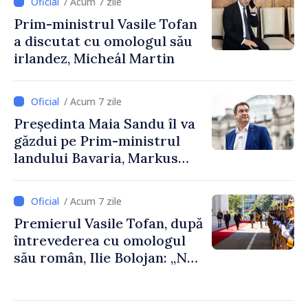
/ Acum 7 zile
Republica Moldova
Prim-ministrul Vasile Tofan
a discutat cu omologul său
irlandez, Micheál Martin
/ Acum 7 zile
Președinta Maia Sandu îl va
găzdui pe Prim-ministrul
landului Bavaria, Markus
Söder
/ Acum 7 zile
Premierul Vasile Tofan, după
întrevederea cu omologul
său român, Ilie Bolojan: „Ne
dorim să transformăm
apropierea dintre țările