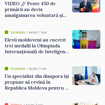
VIDEO // Peste 450 de
primării au decis
amalgamarea voluntară și
vor beneficia de fonduri
pentru investiții. Igor
Grosu: „Este important să
/ Acum 7 ore
depășim blocajele și să dăm o
Elevii moldoveni au cucerit
șansă localităților să se
trei medalii la Olimpiada
dezvolte”
Internațională de Inteligență
Artificială
/ Acum 7 ore
Un specialist din diaspora își
propune să revină în
Republica Moldova pentru a
contribui la dezvoltarea
registrului naval național
/ Acum 7 ore