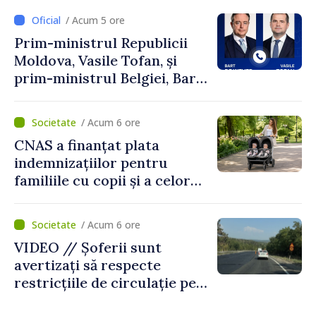
/ Acum 5 ore
Prim-ministrul Republicii
Moldova, Vasile Tofan, și
prim-ministrul Belgiei, Bart
De Wever, au discutat
despre parcursul european
/ Acum 6 ore
al Republicii Moldova.
CNAS a finanțat plata
indemnizațiilor pentru
familiile cu copii și a celor
pentru incapacitate
temporară de muncă
/ Acum 6 ore
VIDEO // Șoferii sunt
avertizați să respecte
restricțiile de circulație pe
drumul R3, unde se