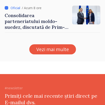
/ Acum 8 ore
Consolidarea
parteneriatului moldo-
suedez, discutată de Prim-
ministrul Vasile Tofan și
Ambasadoarea Suediei,
Petra Lärke
Vezi mai multe
#newsletter
Primiți cele mai recente știri direct pe
E-mailul dvs.