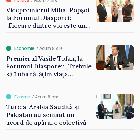
Vicepremierul Mihai Popșoi,
la Forumul Diasporei:
„Fiecare dintre voi este un
ambasador al țării noastre și
contribuie la promovarea
imaginii Republicii Moldova”
/ Acum 8 ore
Premierul Vasile Tofan, la
Forumul Diasporei: „Trebuie
să îmbunătățim viața
oamenilor și să repornim
motoarele economiei”
/ Acum 8 ore
Turcia, Arabia Saudită și
Pakistan au semnat un
acord de apărare colectivă