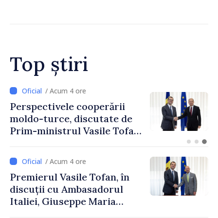
la standardele UE
Top știri
/ Acum 2 ore
Forumul Diasporei //
Republica Moldova,
promovată în Elveția prin
turism, investiții și
exporturi
/ Acum 4 ore
Premierul Vasile Tofan, în
discuții cu Ambasadorul
Italiei, Giuseppe Maria
Perricone