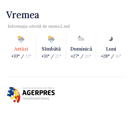
Vremea
Informația oferită de
meteo2.md
Astăzi
Sîmbătă
Duminică
Luni
+33° /
23°
+31° /
22°
+27° /
20°
+28° /
16°