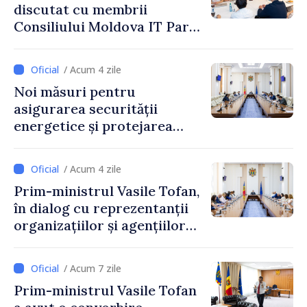
discutat cu membrii
Consiliului Moldova IT Park:
„Guvernul va fi un aliat al
industriei IT”
/ Acum 4 zile
Noi măsuri pentru
asigurarea securității
energetice și protejarea
resurselor de apă, aprobate
de CNMC
/ Acum 4 zile
Prim-ministrul Vasile Tofan,
în dialog cu reprezentanții
organizațiilor și agențiilor
internaționale din Republica
Moldova
/ Acum 7 zile
Prim-ministrul Vasile Tofan