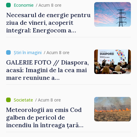
/ Acum 8 ore
Necesarul de energie pentru
ziua de vineri, acoperit
integral: Energocom a
rezervat volumele
/ Acum 8 ore
GALERIE FOTO // Diaspora,
acasă: Imagini de la cea mai
mare reuniune a
moldovenilor de peste
hotare
/ Acum 8 ore
Meteorologii au emis Cod
galben de pericol de
incendiu în întreaga țară
până pe 14 august