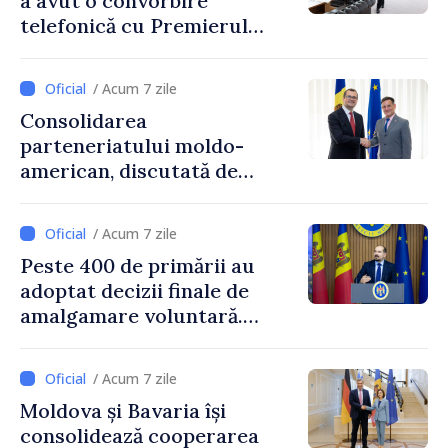
a avut o convorbire
telefonică cu Premierul
Ucrainei, Sergii Korețkii
/ Acum 7 zile
Consolidarea
parteneriatului moldo-
american, discutată de
Prim-ministrul Vasile Tofan
și însărcinatul cu afaceri al
/ Acum 7 zile
SUA, Nick Pietrowicz
Peste 400 de primării au
adoptat decizii finale de
amalgamare voluntară.
Secretarul general al
Guvernului, Alexei Buzu:
/ Acum 7 zile
„85,5% dintre primării au
Moldova și Bavaria își
inițiat procesul. Le
consolidează cooperarea
mulțumim aleșilor locali