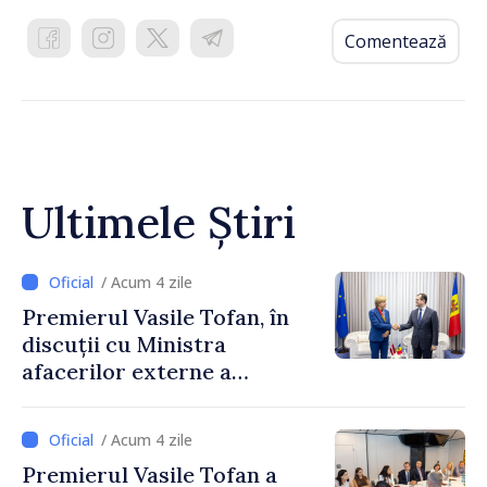
Comentează
Ultimele Știri
/ Acum 4 zile
Premierul Vasile Tofan, în
discuții cu Ministra
afacerilor externe a
Letoniei, Baiba Braže
/ Acum 4 zile
Premierul Vasile Tofan a