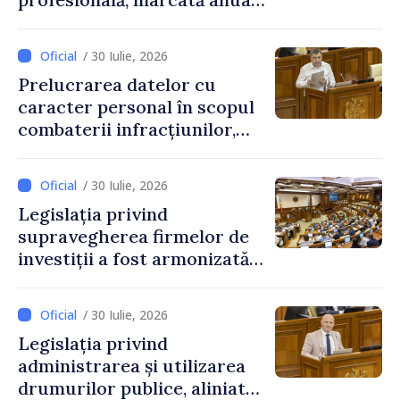
pe 25 septembrie
/ 30 Iulie, 2026
Prelucrarea datelor cu
caracter personal în scopul
combaterii infracțiunilor,
reglementată de o nouă lege
/ 30 Iulie, 2026
Legislația privind
supravegherea firmelor de
investiții a fost armonizată
cu normele UE
/ 30 Iulie, 2026
Legislația privind
administrarea și utilizarea
drumurilor publice, aliniată