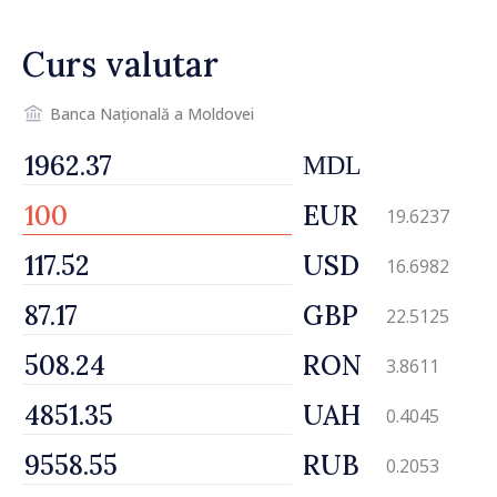
desfășoară lucrări de
reparație
Curs valutar
Banca Națională a Moldovei
MDL
EUR
19.6237
USD
16.6982
GBP
22.5125
RON
3.8611
UAH
0.4045
RUB
0.2053