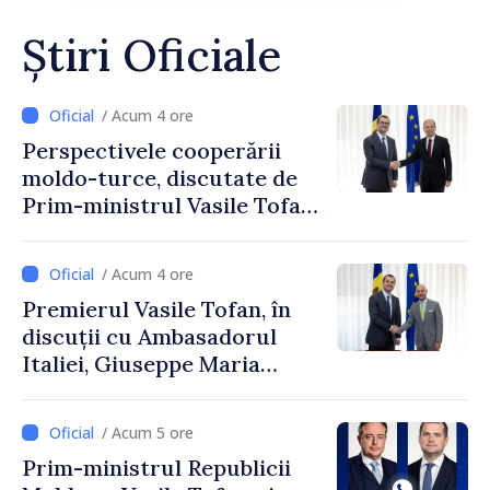
Știri Oficiale
/ Acum 4 ore
Perspectivele cooperării
moldo-turce, discutate de
Prim-ministrul Vasile Tofan
și Ambasadorul Turciei,
Uygar Mustafa Sertel
/ Acum 4 ore
Premierul Vasile Tofan, în
discuții cu Ambasadorul
Italiei, Giuseppe Maria
Perricone
/ Acum 5 ore
Prim-ministrul Republicii