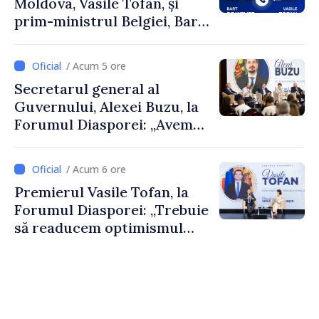
Moldova, Vasile Tofan, și
prim-ministrul Belgiei, Bart
De Wever, au discutat
despre parcursul european
/ Acum 5 ore
al Republicii Moldova.
Secretarul general al
Guvernului, Alexei Buzu, la
Forumul Diasporei: „Avem
nevoie de fiecare dintre
dumneavoastră pentru a
/ Acum 6 ore
construi comunități mai
Premierul Vasile Tofan, la
puternice”
Forumul Diasporei: „Trebuie
să readucem optimismul
oamenilor și încrederea că
Republica Moldova merge în
direcția corectă”