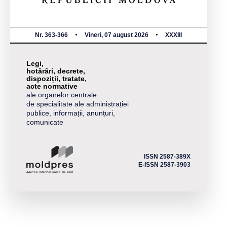
Nr. 363-366
Vineri, 07 august 2026
XXXIII
Legi,
hotărâri, decrete,
dispoziții, tratate,
acte normative
ale organelor centrale
de specialitate ale administrației
publice, informații, anunțuri,
comunicate
ISSN 2587-389X
E-ISSN 2587-3903