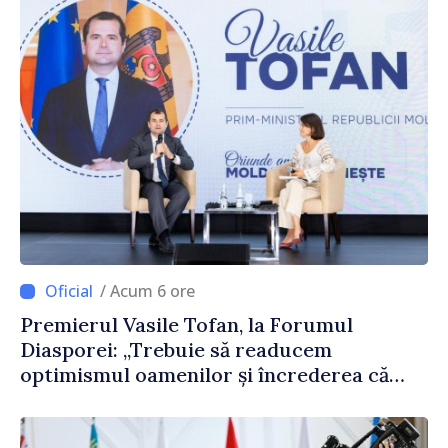
/ Acum 6 ore
Premierul Vasile Tofan, la Forumul
Diasporei: „Trebuie să readucem
optimismul oamenilor și încrederea că
Republica Moldova merge în direcția
corectă”