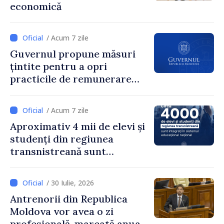
economică
pentru că au pus pe primul
loc interesul oamenilor și
dezvoltar
/ Acum 7 zile
Guvernul propune măsuri
țintite pentru a opri
practicile de remunerare
exagerată
/ Acum 7 zile
Aproximativ 4 mii de elevi și
studenți din regiunea
transnistreană sunt
integrați în sistemul
educațional național
/ 30 Iulie, 2026
Antrenorii din Republica
Moldova vor avea o zi
profesională, marcată anual