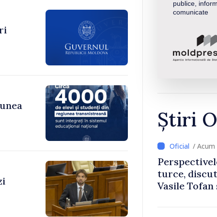
publice, inform
comunicate
ri
iunea
Știri O
/ Acum 
Perspectivel
turce, discu
zi
Vasile Tofan
Uygar Musta