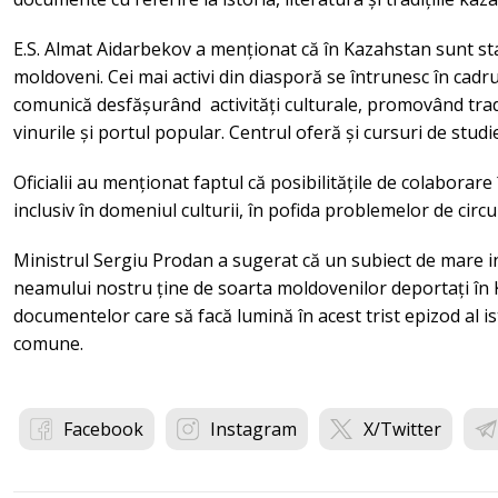
E.S. Almat Aidarbekov a menționat că în Kazahstan sunt stab
moldoveni. Cei mai activi din diasporă se întrunesc în cadru
comunică desfășurând activități culturale, promovând tradiț
vinurile și portul popular. Centrul oferă și cursuri de stud
Oficialii au menționat faptul că posibilitățile de colaborare
inclusiv în domeniul culturii, în pofida problemelor de circ
Ministrul Sergiu Prodan a sugerat că un subiect de mare 
neamului nostru ține de soarta moldovenilor deportați în 
documentelor care să facă lumină în acest trist epizod al isto
comune.
Facebook
Instagram
X/Twitter