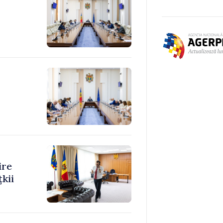
ire
kii