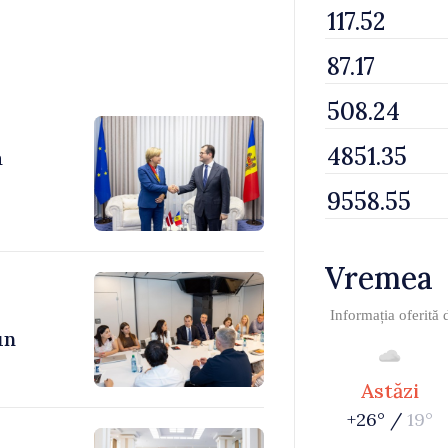
a
Vremea
Informația oferită
un
Astăzi
+26° /
19°