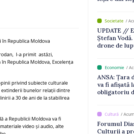
/ Ac
UPDATE // E
Ștefan Vodă.
i în Republica Moldova
drone de lupt
locului
odan, l-a primit astăzi,
 în Republica Moldova, Excelența
/ A
ANSA: Țara d
opinii privind subiecte culturale
va fi afișată 
extinderii bunelor relații dintre
obligatoriu d
irii a 30 de ani de la stabilirea
Comercianții
de mii de lei 
/ Acum
ă a Republicii Moldova va fi
Forumul Dias
 materiale video și audio, alte
Culturii a pr
ahe.