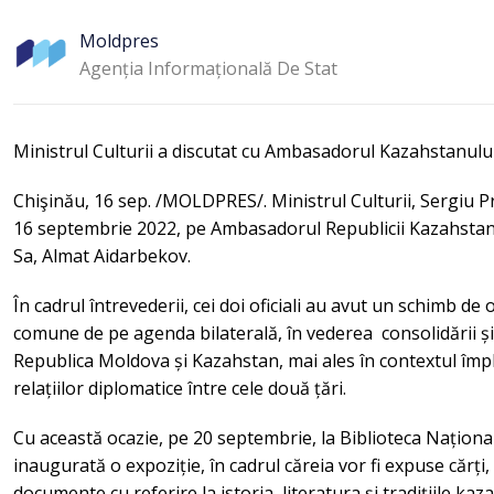
Moldpres
Agenția Informațională De Stat
Ministrul Culturii a discutat cu Ambasadorul Kazahstanulu
Chişinău, 16 sep. /MOLDPRES/. Ministrul Culturii, Sergiu Pr
16 septembrie 2022, pe Ambasadorul Republicii Kazahstan
Sa, Almat Aidarbekov.
În cadrul întrevederii, cei doi oficiali au avut un schimb de 
comune de pe agenda bilaterală, în vederea consolidării și 
Republica Moldova și Kazahstan, mai ales în contextul împlin
relațiilor diplomatice între cele două țări.
Cu această ocazie, pe 20 septembrie, la Biblioteca Național
inaugurată o expoziție, în cadrul căreia vor fi expuse cărți,
documente cu referire la istoria, literatura și tradițiile kaz