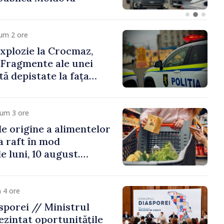
um 2 ore
xplozie la Crocmaz,
 Fragmente ale unei
ă depistate la fața
cum 3 ore
e origine a alimentelor
la raft în mod
e luni, 10 august.
 riscă amenzi de zeci
de lei
 4 ore
porei // Ministrul
ezintat oportunitățile