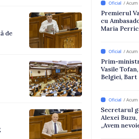
/ Acum 
Premierul Vas
cu Ambasador
Maria Perri
tă de
/ Acum 
Prim-ministr
Vasile Tofan,
Belgiei, Bar
despre parcu
Republicii M
/ Acum 
Secretarul g
Alexei Buzu,
„Avem nevoie
E
dumneavoast