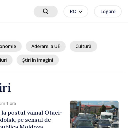
RO
Logare
onomie
Aderare la UE
Cultură
iuri
Știri în imagini
iri
um 2 ore
TIR înmatriculat în
ldova a intrat în două
in Vaslui, România