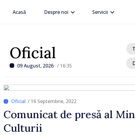
Acasă
Despre noi
Servicii
Oficial
D
09 August, 2026
/ 16:35
/ 16 Septembrie, 2022
/ Acum 1 oră
Comunicat de presă al Min
Trafic intens la postul 
Culturii
Moghilev-Podolsk, pe se
ieșire din Republica Mo