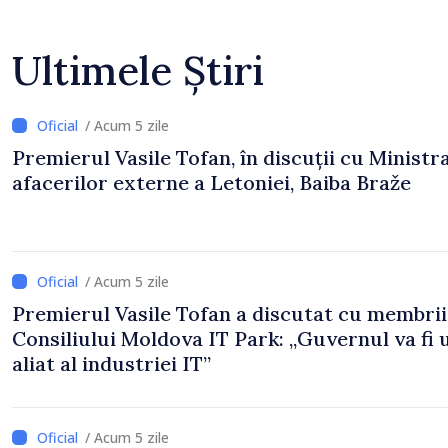
Ultimele Știri
/ Acum 5 zile
Premierul Vasile Tofan, în discuții cu Ministr
afacerilor externe a Letoniei, Baiba Braže
/ Acum 5 zile
Premierul Vasile Tofan a discutat cu membrii
Consiliului Moldova IT Park: „Guvernul va fi 
aliat al industriei IT”
/ Acum 5 zile