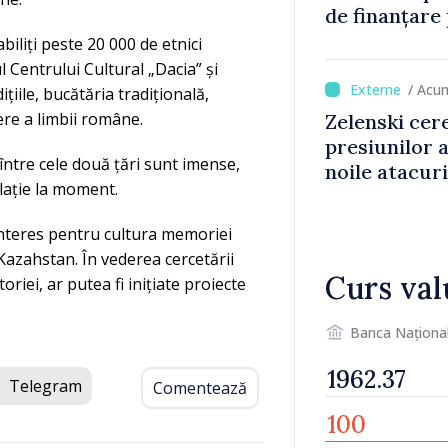
de finanțare
culturale și 
iliți peste 20 000 de etnici
l Centrului Cultural „Dacia” și
/ Acu
iile, bucătăria tradițională,
iere a limbii române.
Zelenski cer
presiunilor 
 între cele două țări sunt imense,
noile atacur
ulație la moment.
interes pentru cultura memoriei
Kazahstan. În vederea cercetării
Curs val
riei, ar putea fi inițiate proiecte
Banca Naționa
Telegram
Comentează