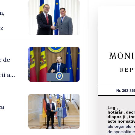
n,
cz
e de
ii au
enilor
Nr. 363-36
ea
Legi,
hotărâri, decr
dispoziții, tra
acte normati
ale organelor 
de specialitate