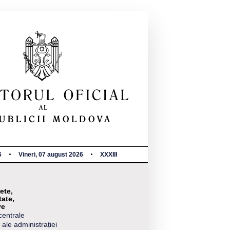
6
Vineri, 07 august 2026
XXXIII
ete,
tate,
ve
centrale
 ale administrației