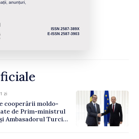
ații, anunțuri,
ISSN 2587-389X
E-ISSN 2587-3903
ficiale
1 zi
e cooperării moldo-
tate de Prim-ministrul
 și Ambasadorul Turciei,
fa Sertel