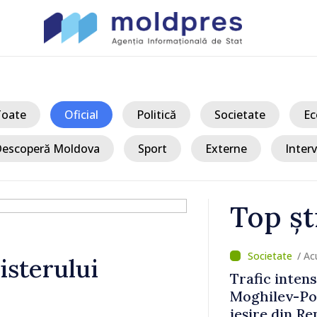
Toate
Oficial
Politică
Societate
Ec
escoperă Moldova
Sport
Externe
Interv
Top șt
/ Ac
isterului
vamal Otaci-
VIDEO // Un 
nsul de
Republica Mo
ldova
gospodării d