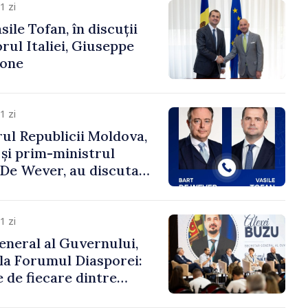
1 zi
ile Tofan, în discuții
ul Italiei, Giuseppe
cone
1 zi
ul Republicii Moldova,
 și prim-ministrul
t De Wever, au discutat
rsul european al
oldova.
1 zi
eneral al Guvernului,
 la Forumul Diasporei:
 de fiecare dintre
ră pentru a construi