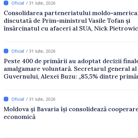
/ 31 Iulie, 2026
Consolidarea parteneriatului moldo-america
discutată de Prim-ministrul Vasile Tofan și
însărcinatul cu afaceri al SUA, Nick Pietrowi
/ 31 Iulie, 2026
Peste 400 de primării au adoptat decizii final
amalgamare voluntară. Secretarul general al
Guvernului, Alexei Buzu: „85,5% dintre primăr
inițiat procesul. Le mulțumim aleșilor locali
pentru că au pus pe primul loc interesul oam
și dezvoltar
/ 31 Iulie, 2026
Moldova și Bavaria își consolidează cooperar
economică