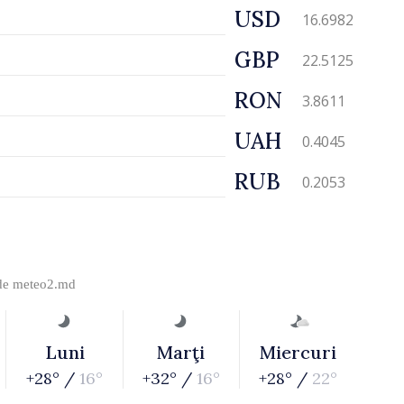
USD
16.6982
GBP
22.5125
RON
3.8611
UAH
0.4045
RUB
0.2053
 de
meteo2.md
Luni
Marţi
Miercuri
+28° /
16°
+32° /
16°
+28° /
22°