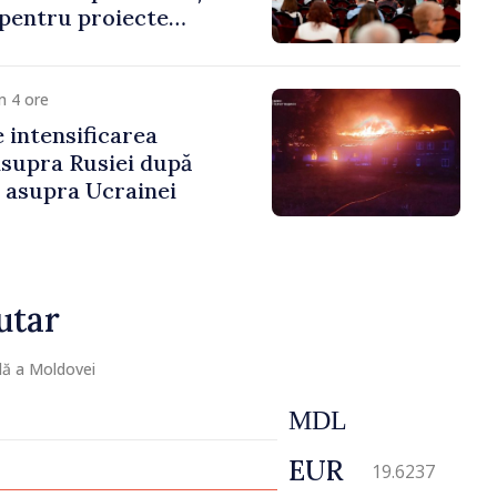
 pentru proiecte
mobilitatea artiștilor
m 4 ore
e intensificarea
asupra Rusiei după
i asupra Ucrainei
utar
lă a Moldovei
MDL
EUR
19.6237