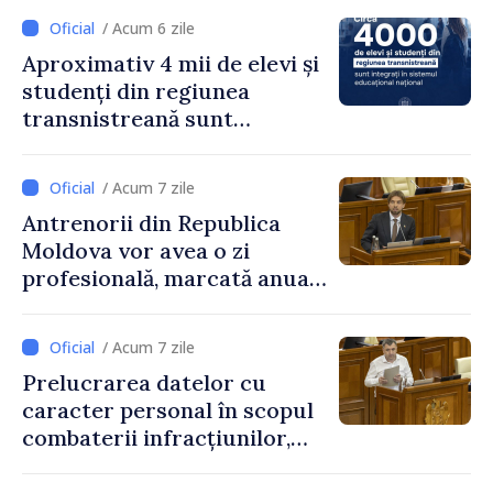
/ Acum 6 zile
Aproximativ 4 mii de elevi și
studenți din regiunea
transnistreană sunt
integrați în sistemul
educațional național
/ Acum 7 zile
Antrenorii din Republica
Moldova vor avea o zi
profesională, marcată anual
pe 25 septembrie
/ Acum 7 zile
Prelucrarea datelor cu
caracter personal în scopul
combaterii infracțiunilor,
reglementată de o nouă lege