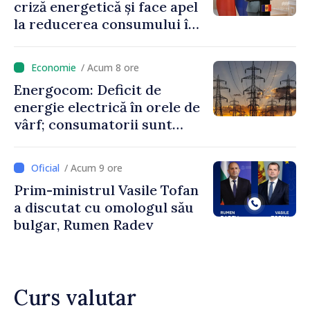
criză energetică și face apel
la reducerea consumului în
orele de vârf: „Doar astfel
putem menține prețurile la
/ Acum 8 ore
un nivel mai mic”
Energocom: Deficit de
energie electrică în orele de
vârf; consumatorii sunt
îndemnați să economisească
/ Acum 9 ore
Prim-ministrul Vasile Tofan
a discutat cu omologul său
bulgar, Rumen Radev
Curs valutar