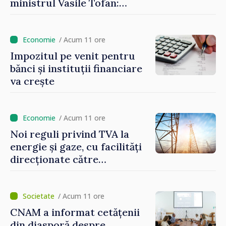
ministrul Vasile Tofan:
Reducerea poverii pe muncă,
stimularea investițiilor și o
taxare mai echitabilă
/ Acum 11 ore
Impozitul pe venit pentru
bănci și instituții financiare
va crește
/ Acum 11 ore
Noi reguli privind TVA la
energie și gaze, cu facilități
direcționate către
consumatorii vulnerabili
/ Acum 11 ore
CNAM a informat cetățenii
din diasporă despre