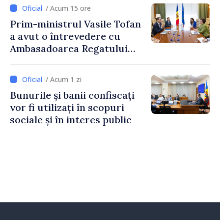
2027
/ Acum 15 ore
Prim-ministrul Vasile Tofan
a avut o întrevedere cu
Ambasadoarea Regatului
Unit al Marii Britanii și
Irlandei de Nord, Fern
/ Acum 1 zi
Horine
Bunurile și banii confiscați
vor fi utilizați în scopuri
sociale și în interes public