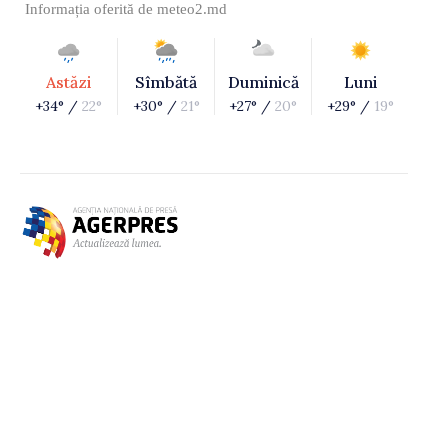
Informația oferită de
meteo2.md
Astăzi
Sîmbătă
Duminică
Luni
+34° /
22°
+30° /
21°
+27° /
20°
+29° /
19°