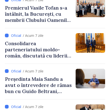
Premierul Vasile Tofan s-a
întâlnit, la București, cu
membrii Clubului Oamenilor
de Afaceri Basarabeni
/ Acum 7 zile
Consolidarea
parteneriatului moldo-
român, discutată cu liderii
Parlamentului României
/ Acum 7 zile
Președinta Maia Sandu a
avut o întrevedere de rămas
bun cu Guido Beltrani,
directorul Biroului de
Cooperare al Elveției în
/ Acum 7 zile
Republica Moldova