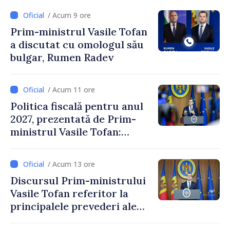
/ Acum 9 ore
Prim-ministrul Vasile Tofan
a discutat cu omologul său
bulgar, Rumen Radev
/ Acum 11 ore
Politica fiscală pentru anul
2027, prezentată de Prim-
ministrul Vasile Tofan:
Reducerea poverii pe muncă,
stimularea investițiilor și o
/ Acum 13 ore
taxare mai echitabilă
Discursul Prim-ministrului
Vasile Tofan referitor la
principalele prevederi ale
politicii fiscale pentru anul