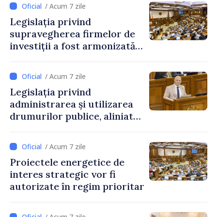
/ Acum 7 zile
Legislația privind
supravegherea firmelor de
investiții a fost armonizată
cu normele UE
/ Acum 7 zile
Legislația privind
administrarea și utilizarea
drumurilor publice, aliniată
la standardele UE
/ Acum 7 zile
Proiectele energetice de
interes strategic vor fi
autorizate în regim prioritar
/ Acum 7 zile