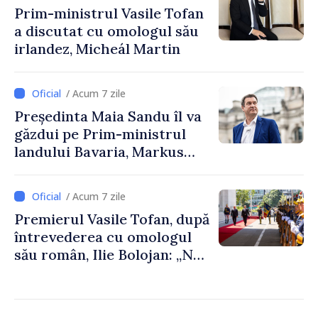
Prim-ministrul Vasile Tofan
a discutat cu omologul său
irlandez, Micheál Martin
/ Acum 7 zile
Președinta Maia Sandu îl va
găzdui pe Prim-ministrul
landului Bavaria, Markus
Söder
/ Acum 7 zile
Premierul Vasile Tofan, după
întrevederea cu omologul
său român, Ilie Bolojan: „Ne
dorim să transformăm
apropierea dintre țările
noastre în mai multe