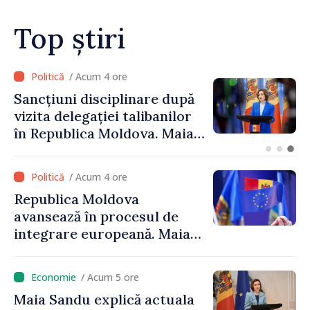
investiții și oportunități
pentru oameni”
Top știri
/ Acum 2 ore
Adunarea Populară a
Găgăuziei trebuie să aibă un
mandat deplin. Președinta
Maia Sandu: „Alegerile să fie
libere și corecte””
/ Acum 4 ore
Republica Moldova
avansează în procesul de
integrare europeană. Maia
Sandu: „Nu ne blochează
niciun stat”
/ Acum 5 ore
Maia Sandu explică actuala