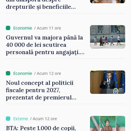
drepturile și beneficiile
asigurării medicale
/ Acum 11 ore
Guvernul va majora până la
40 000 de lei scutirea
personală pentru angajați.
Vasile Tofan: „Aproape 800
de milioane de lei îi lăsăm
oamenilor”
/ Acum 12 ore
Noul concept al politicii
fiscale pentru 2027,
prezentat de premierul
Vasile Tofan: „Taxăm mai
puțin munca, stimulăm
investițiile, taxăm viciile și
/ Acum 12 ore
echilibrăm taxarea
BTA: Peste 1.000 de copii,