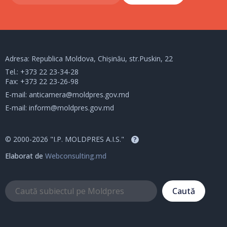
Adresa: Republica Moldova, Chișinău, str.Puskin, 22
Tel.:
+373 22 23-34-28
Fax: +373 22 23-26-98
E-mail:
anticamera@moldpres.gov.md
E-mail:
inform@moldpres.gov.md
© 2000-2026 "I.P. MOLDPRES A.I.S."
?
Elaborat de
Webconsulting.md
Caută