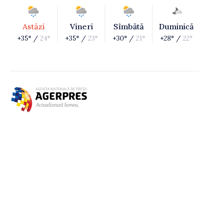
Astăzi
Vineri
Sîmbătă
Duminică
+35° /
24°
+35° /
23°
+30° /
21°
+28° /
22°