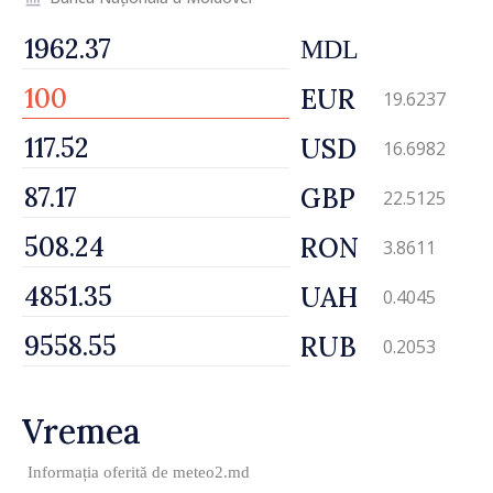
MDL
EUR
19.6237
USD
16.6982
GBP
22.5125
RON
3.8611
UAH
0.4045
RUB
0.2053
Vremea
Informația oferită de
meteo2.md