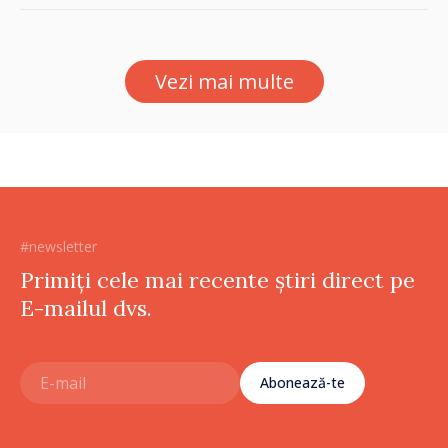
și în modul în care
funcționează economia:
premierul Vasile Tofan, în
Vezi mai multe
vizită la AGE
#newsletter
Primiți cele mai recente știri direct pe
E-mailul dvs.
Abonează-te