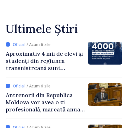
Ultimele Știri
/ Acum 6 zile
Aproximativ 4 mii de elevi și
studenți din regiunea
transnistreană sunt
integrați în sistemul
educațional național
/ Acum 6 zile
Antrenorii din Republica
Moldova vor avea o zi
profesională, marcată anual
pe 25 septembrie
/ Acum 6 zile