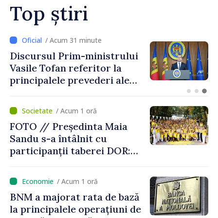
Top știri
/ Acum 9 minute
The Washington Post: Mai
multe state europene refuză
să transfere rachete Patriot
Ucrainei
/ Acum 1 oră
FOTO // Președinta Maia
Sandu s-a întâlnit cu
participanții taberei DOR:
„Legătura lor cu țara
noastră rămâne puternică”
/ Acum 1 oră
BNM a majorat rata de bază
la principalele operațiuni de