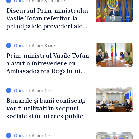
/ Acum 31 minute
Discursul Prim-ministrului
Vasile Tofan referitor la
principalele prevederi ale
politicii fiscale pentru anul
2027
/ Acum 3 ore
Prim-ministrul Vasile Tofan
a avut o întrevedere cu
Ambasadoarea Regatului
Unit al Marii Britanii și
Irlandei de Nord, Fern
/ Acum 1 zi
Horine
Bunurile și banii confiscați
vor fi utilizați în scopuri
sociale și în interes public
/ Acum 1 zi