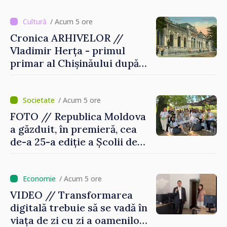
/ Acum 5 ore
Cronica ARHIVELOR //
Vladimir Herța - primul
primar al Chișinăului după
Unirea Basarabiei cu
România
/ Acum 5 ore
FOTO // Republica Moldova
a găzduit, în premieră, cea
de-a 25-a ediție a Școlii de
vară EPSA
/ Acum 5 ore
VIDEO // Transformarea
digitală trebuie să se vadă în
viața de zi cu zi a oamenilor