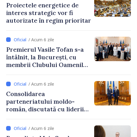
Proiectele energetice de
interes strategic vor fi
autorizate în regim prioritar
/ Acum 6 zile
Premierul Vasile Tofan s-a
întâlnit, la București, cu
membrii Clubului Oamenilor
de Afaceri Basarabeni
/ Acum 6 zile
Consolidarea
parteneriatului moldo-
român, discutată cu liderii
Parlamentului României
/ Acum 6 zile