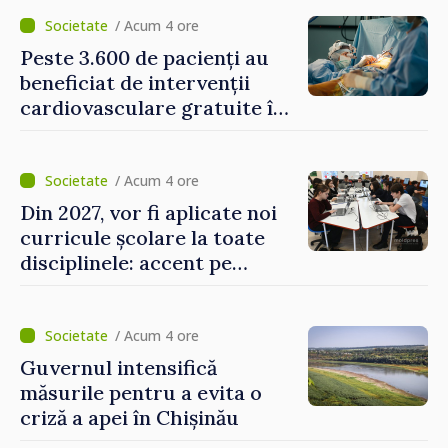
canalizare
/ Acum 4 ore
Peste 3.600 de pacienți au
beneficiat de intervenții
cardiovasculare gratuite în
prima jumătate a anului
/ Acum 4 ore
Din 2027, vor fi aplicate noi
curricule școlare la toate
disciplinele: accent pe
dezvoltarea gândirii critice
și folosirea cunoștințelor în
situații reale
/ Acum 4 ore
Guvernul intensifică
măsurile pentru a evita o
criză a apei în Chișinău