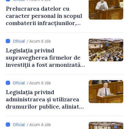
Prelucrarea datelor cu
caracter personal în scopul
combaterii infracțiunilor,
reglementată de o nouă lege
/ Acum 6 zile
Legislația privind
supravegherea firmelor de
investiții a fost armonizată
cu normele UE
/ Acum 6 zile
Legislația privind
administrarea și utilizarea
drumurilor publice, aliniată
la standardele UE
/ Acum 6 zile