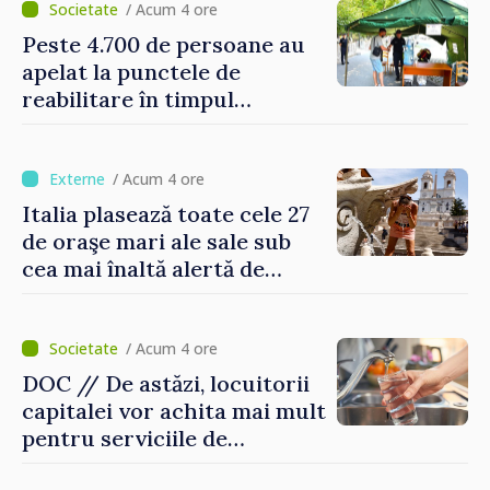
/ Acum 4 ore
Peste 4.700 de persoane au
apelat la punctele de
reabilitare în timpul
caniculei
/ Acum 4 ore
Italia plasează toate cele 27
de oraşe mari ale sale sub
cea mai înaltă alertă de
caniculă
/ Acum 4 ore
DOC // De astăzi, locuitorii
capitalei vor achita mai mult
pentru serviciile de
alimentare cu apă și