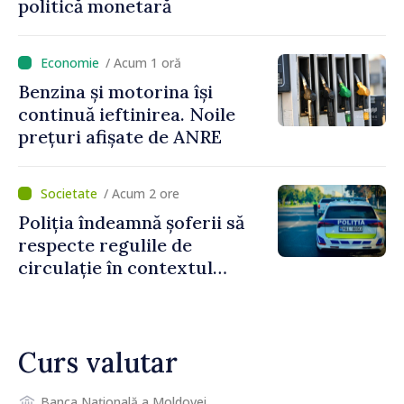
politică monetară
/ Acum 1 oră
Benzina și motorina își
continuă ieftinirea. Noile
prețuri afișate de ANRE
/ Acum 2 ore
Poliția îndeamnă șoferii să
respecte regulile de
circulație în contextul
intensificării traficului din
perioada concediilor
Curs valutar
Banca Națională a Moldovei