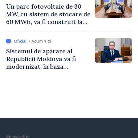
Un parc fotovoltaic de 30
MW, cu sistem de stocare de
60 MWh, va fi construit la
Vadul lui Vodă
/ Acum 1 zi
Sistemul de apărare al
Republicii Moldova va fi
modernizat, în baza
Programului de
implementare a Strategiei
Naționale de Apărare
#newsletter