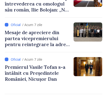
întrevederea cu omologul
său român, Ilie Bolojan: „Ne
dorim să transformăm
apropierea dintre țările
/ Acum 7 zile
noastre în mai multe
Mesaje de apreciere din
investiții și oportunități
partea vicepremierului
pentru oameni”
pentru reintegrare la adresa
celor responsabili din partea
Republicii Moldova de
/ Acum 7 zile
menținerea păcii și ordinii de
Premierul Vasile Tofan s-a
drept în perimetrul Zonei de
întâlnit cu Președintele
Securitate
României, Nicușor Dan