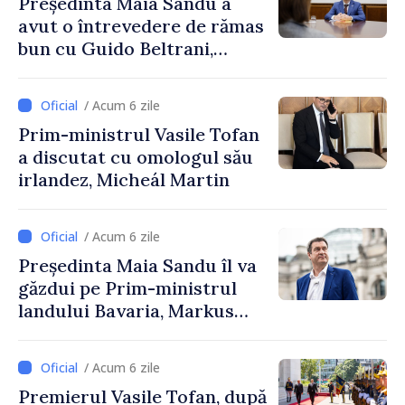
Președinta Maia Sandu a
avut o întrevedere de rămas
bun cu Guido Beltrani,
directorul Biroului de
Cooperare al Elveției în
/ Acum 6 zile
Republica Moldova
Prim-ministrul Vasile Tofan
a discutat cu omologul său
irlandez, Micheál Martin
/ Acum 6 zile
Președinta Maia Sandu îl va
găzdui pe Prim-ministrul
landului Bavaria, Markus
Söder
/ Acum 6 zile
Premierul Vasile Tofan, după