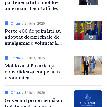
parteneriatului moldo-
american, discutată de
Prim-ministrul Vasile Tofan
și însărcinatul cu afaceri al
/ 31 Iulie, 2026
SUA, Nick Pietrowicz
Peste 400 de primării au
adoptat decizii finale de
amalgamare voluntară.
Secretarul general al
Guvernului, Alexei Buzu:
/ 31 Iulie, 2026
„85,5% dintre primării au
Moldova și Bavaria își
inițiat procesul. Le
consolidează cooperarea
mulțumim aleșilor locali
economică
pentru că au pus pe primul
loc interesul oamenilor și
dezvoltar
/ 31 Iulie, 2026
Guvernul propune măsuri
țintite pentru a opri