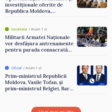
investiționale oferite de
Republica Moldova,
prezentate de vicepremierul
Eugeniu Osmochescu, la
Forumul Diasporei
/ Acum 1 zi
Militarii Armatei Naționale
vor desfășura antrenamente
pentru parada consacrată
Zilei Independenței
/ Acum 1 zi
Prim-ministrul Republicii
Moldova, Vasile Tofan, și
prim-ministrul Belgiei, Bart
De Wever, au discutat
despre parcursul european
al Republicii Moldova.