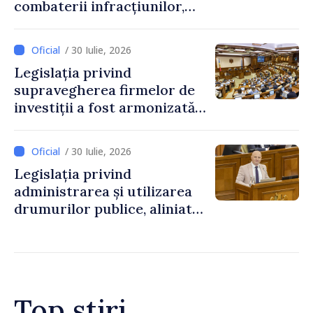
combaterii infracțiunilor,
reglementată de o nouă lege
/ 30 Iulie, 2026
Legislația privind
supravegherea firmelor de
investiții a fost armonizată
cu normele UE
/ 30 Iulie, 2026
Legislația privind
administrarea și utilizarea
drumurilor publice, aliniată
la standardele UE
Top știri