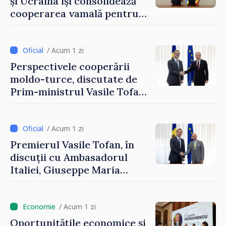
și Ucraina își consolidează
cooperarea vamală pentru
securizarea frontierei și
integrarea europeană.
Reuniune la Moghiliov-
/ Acum 1 zi
Podolsk
Perspectivele cooperării
moldo-turce, discutate de
Prim-ministrul Vasile Tofan
și Ambasadorul Turciei,
Uygar Mustafa Sertel
/ Acum 1 zi
Premierul Vasile Tofan, în
discuții cu Ambasadorul
Italiei, Giuseppe Maria
Perricone
/ Acum 1 zi
Oportunitățile economice și