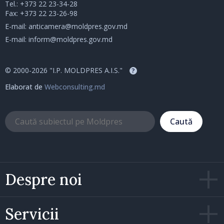
Tel.:
+373 22 23-34-28
Fax: +373 22 23-26-98
E-mail:
anticamera@moldpres.gov.md
E-mail:
inform@moldpres.gov.md
© 2000-2026 "I.P. MOLDPRES A.I.S."
?
Elaborat de
Webconsulting.md
Caută
Despre noi
Servicii