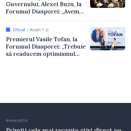
Guvernului, Alexei Buzu, la
Forumul Diasporei: „Avem
nevoie de fiecare dintre
dumneavoastră pentru a
/ Acum 1 zi
construi comunități mai
Premierul Vasile Tofan, la
puternice”
Forumul Diasporei: „Trebuie
să readucem optimismul
oamenilor și încrederea că
Republica Moldova merge în
direcția corectă”
#newsletter
Primiți cele mai recente știri direct pe