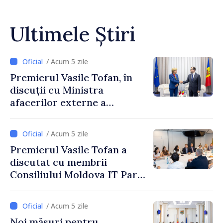
Ultimele Știri
/ Acum 5 zile
Premierul Vasile Tofan, în
discuții cu Ministra
afacerilor externe a
Letoniei, Baiba Braže
/ Acum 5 zile
Premierul Vasile Tofan a
discutat cu membrii
Consiliului Moldova IT Park:
„Guvernul va fi un aliat al
industriei IT”
/ Acum 5 zile
Noi măsuri pentru