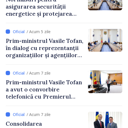
asigurarea securității
energetice și protejarea
resurselor de apă, aprobate
de CNMC
/ Acum 5 zile
Prim-ministrul Vasile Tofan,
în dialog cu reprezentanții
organizațiilor și agențiilor
internaționale din Republica
Moldova
/ Acum 7 zile
Prim-ministrul Vasile Tofan
a avut o convorbire
telefonică cu Premierul
Ucrainei, Sergii Korețkii
/ Acum 7 zile
Consolidarea