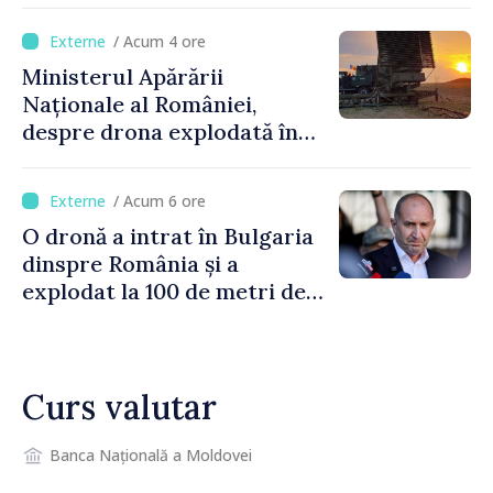
orășenesc a aprobat decizia
/ Acum 4 ore
finală
Ministerul Apărării
Naționale al României,
despre drona explodată în
Bulgaria: „Radarele noastre
nu au detectat niciun
/ Acum 6 ore
vehicul aerian”
O dronă a intrat în Bulgaria
dinspre România și a
explodat la 100 de metri de
graniță
Curs valutar
Banca Națională a Moldovei