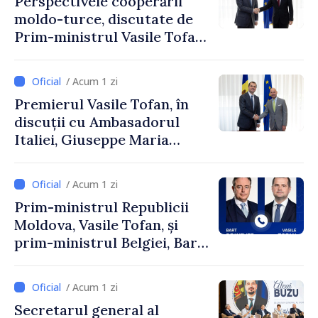
Perspectivele cooperării
moldo-turce, discutate de
Prim-ministrul Vasile Tofan
și Ambasadorul Turciei,
Uygar Mustafa Sertel
/ Acum 1 zi
Premierul Vasile Tofan, în
discuții cu Ambasadorul
Italiei, Giuseppe Maria
Perricone
/ Acum 1 zi
Prim-ministrul Republicii
Moldova, Vasile Tofan, și
prim-ministrul Belgiei, Bart
De Wever, au discutat
despre parcursul european
/ Acum 1 zi
al Republicii Moldova.
Secretarul general al