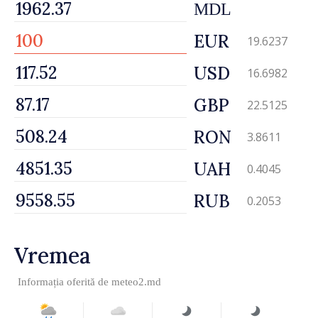
MDL
EUR
19.6237
USD
16.6982
GBP
22.5125
RON
3.8611
UAH
0.4045
RUB
0.2053
Vremea
Informația oferită de
meteo2.md