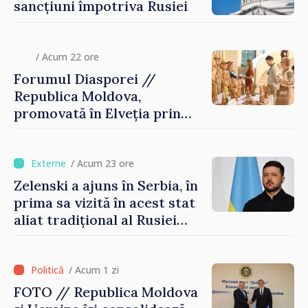
sancțiuni împotriva Rusiei
/ Acum 22 ore
Forumul Diasporei //
Republica Moldova,
promovată în Elveția prin
turism, investiții și
exporturi
/ Acum 23 ore
Zelenski a ajuns în Serbia, în
prima sa vizită în acest stat
aliat tradițional al Rusiei
după 2022
/ Acum 1 zi
FOTO // Republica Moldova