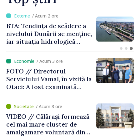
/ Acum 25 minute
Energocom a asigurat
necesarul de energie
electrică pentru 8 august.
Compania îndeamnă
cetățenii să reducă
/ Acum 3 ore
consumul în orele de vârf
FOTO // Directorul
Serviciului Vamal, în vizită la
Otaci: A fost examinată
posibilitatea dotării Zonei de
control vamal cu un scanner
/ Acum 3 ore
performant
VIDEO // Călărași formează
cel mai mare cluster de
amalgamare voluntară din
Republica Moldova. Consiliul