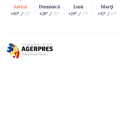
Astăzi
Duminică
Luni
Marţi
+30° /
22°
+28° /
20°
+29° /
17°
+32° /
17°