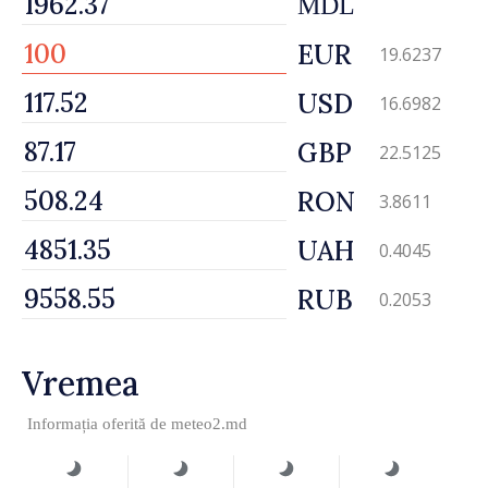
MDL
EUR
19.6237
USD
16.6982
GBP
22.5125
RON
3.8611
UAH
0.4045
RUB
0.2053
Vremea
Informația oferită de
meteo2.md