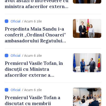
avut astăzi o întrevedere cu
să finalizeze procesul de
ministra afacerilor externe
amalgamare și să
a Letoniei, Baiba Braže
pregătească proiecte clare,
m
/ Acum 6 zile
Președinta Maia Sandu i-a
conferit „Ordinul Onoarei”
ambasadorului Regatului
Țărilor de Jos, Fred Duijn, la
încheierea mandatului
/ Acum 6 zile
Premierul Vasile Tofan, în
discuții cu Ministra
afacerilor externe a
Letoniei, Baiba Braže
/ Acum 6 zile
Premierul Vasile Tofan a
discutat cu membrii