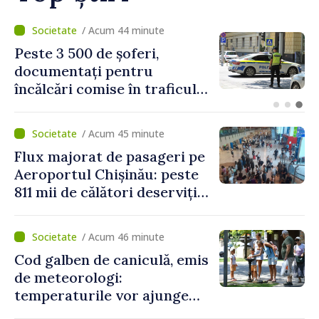
loc interesul oamenilor și
dezvoltar
/ Acum 9 minute
Proiectele de asistență în
beneficiul locuitorilor de pe
ambele maluri ale Nistrului
discutate la întrevederea
viceprim-ministrului cu
/ Acum 45 minute
reprezentanta rezidentă a
Flux majorat de pasageri pe
PNUD în Republica Moldova,
Aeroportul Chișinău: peste
Daniela Gasparikova
811 mii de călători deserviți
în luna iulie
/ Acum 46 minute
Cod galben de caniculă, emis
de meteorologi:
temperaturile vor ajunge
până la +35 de grade Celsius