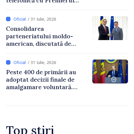
telefonică cu Premierul
Ucrainei, Sergii Korețkii
/ 31 Iulie, 2026
Consolidarea
parteneriatului moldo-
american, discutată de
Prim-ministrul Vasile Tofan
și însărcinatul cu afaceri al
/ 31 Iulie, 2026
SUA, Nick Pietrowicz
Peste 400 de primării au
adoptat decizii finale de
amalgamare voluntară.
Secretarul general al
Guvernului, Alexei Buzu:
„85,5% dintre primării au
inițiat procesul. Le
mulțumim aleșilor locali
Top știri
pentru că au pus pe primul