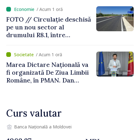
/ Acum 1 oră
FOTO // Circulație deschisă
pe un nou sector al
drumului R8.1, între
Arionești și Otaci. Vladimir
Bolea: „Drumuri bune
/ Acum 1 oră
înseamnă deplasări sigure
Marea Dictare Națională va
ale agenților economici și
fi organizată De Ziua Limbii
cetățenilor”
Române, în PMAN. Dan
Perciun: „Evenimentul are o
semnificație aparte în acest
an”
Curs valutar
Banca Națională a Moldovei