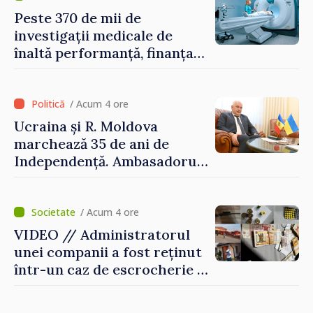
pericolul adus la casele
Peste 370 de mii de
oamenilor noștri”
investigații medicale de
înaltă performanță, finanțate
de asigurarea obligatorie în
prima jumătate a anului
/ Acum 4 ore
Ucraina și R. Moldova
marchează 35 de ani de
Independență. Ambasadorul
Paun Rohovei: „Am
demonstrat tuturor că
suntem rezistenți și știm să
/ Acum 4 ore
ne punctăm prioritățile
VIDEO // Administratorul
pentru viitor”
unei companii a fost reținut
într-un caz de escrocherie și
insolvabilitate intenționată
de 5 milioane de lei în