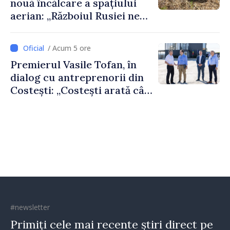
nouă încălcare a spațiului
aerian: „Războiul Rusiei ne
afectează direct”
/ Acum 5 ore
Premierul Vasile Tofan, în
dialog cu antreprenorii din
Costești: „Costești arată cât
de mult poate face o
comunitate atunci când
există inițiativă, muncă și
spirit antreprenorial”
#newsletter
Primiți cele mai recente știri direct pe