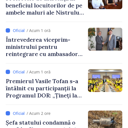
beneficiul locuitorilor de pe
ambele maluri ale Nistrului
discutate la întrevederea
viceprim-ministrului cu
/ Acum 1 oră
reprezentanta rezidentă a
Întrevederea viceprim-
PNUD în Republica Moldova,
ministrului pentru
Daniela Gasparikova
reintegrare cu ambasadorul
Japoniei în Republica
Moldova
/ Acum 1 oră
Premierul Vasile Tofan s-a
întâlnit cu participanții la
Programul DOR: „Țineți la
rădăcinile voastre și nu vă
feriți de încercări și greșeli –
/ Acum 2 ore
doar astfel puteți reuși”
Șefa statului condamnă o