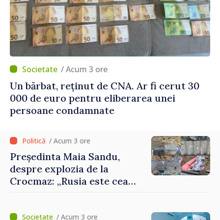
/ Acum 3 ore
Un bărbat, reținut de CNA. Ar fi cerut 30
000 de euro pentru eliberarea unei
persoane condamnate
/ Acum 3 ore
Președinta Maia Sandu,
despre explozia de la
Crocmaz: „Rusia este cea
care duce războiul de
agresiune în Ucraina și
poartă întreaga vină pentru
/ Acum 3 ore