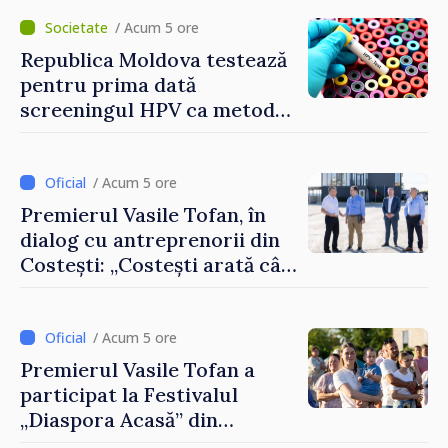
/ Acum 5 ore
Republica Moldova testează
pentru prima dată
screeningul HPV ca metodă
primară pentru depistarea
cancerului de col uterin
/ Acum 5 ore
Premierul Vasile Tofan, în
dialog cu antreprenorii din
Costești: „Costești arată cât
de mult poate face o
comunitate atunci când
există inițiativă, muncă și
/ Acum 5 ore
spirit antreprenorial”
Premierul Vasile Tofan a
participat la Festivalul
„Diaspora Acasă” din
Costești