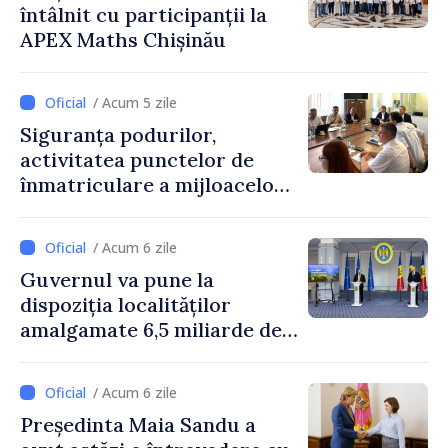
întâlnit cu participanții la
APEX Maths Chișinău
/ Acum 5 zile
Siguranța podurilor,
activitatea punctelor de
înmatriculare a mijloacelor
de transport și acreditarea
școlilor auto, discutate în
/ Acum 6 zile
cadrul reuniunii experților
Guvernul va pune la
de profil de pe ambele
dispoziția localităților
maluri ale Nistrului
amalgamate 6,5 miliarde de
lei. Secretarul general al
Guvernului, Alexei Buzu:
/ Acum 6 zile
„Banii sunt disponibili. Acum
Președinta Maia Sandu a
este important ca primăriile