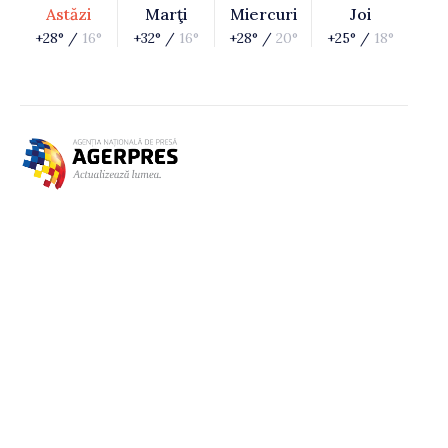
Astăzi
Marţi
Miercuri
Joi
+28° /
16°
+32° /
16°
+28° /
20°
+25° /
18°