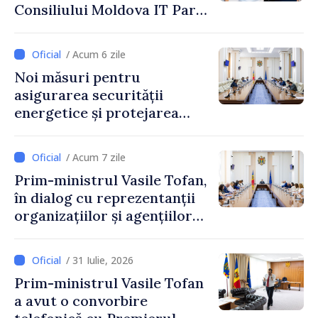
Consiliului Moldova IT Park:
„Guvernul va fi un aliat al
industriei IT”
/ Acum 6 zile
Noi măsuri pentru
asigurarea securității
energetice și protejarea
resurselor de apă, aprobate
de CNMC
/ Acum 7 zile
Prim-ministrul Vasile Tofan,
în dialog cu reprezentanții
organizațiilor și agențiilor
internaționale din Republica
Moldova
/ 31 Iulie, 2026
Prim-ministrul Vasile Tofan
a avut o convorbire