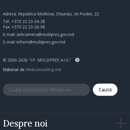
Adresa: Republica Moldova, Chișinău, str.Puskin, 22
Tel.:
+373 22 23-34-28
Fax: +373 22 23-26-98
E-mail:
anticamera@moldpres.gov.md
E-mail:
inform@moldpres.gov.md
© 2000-2026 "I.P. MOLDPRES A.I.S."
?
Elaborat de
Webconsulting.md
Caută
Despre noi