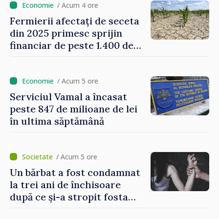
domeniul agricol
/ Acum 4 ore
Fermierii afectați de seceta
din 2025 primesc sprijin
financiar de peste 1.400 de
lei pentru fiecare hectar
/ Acum 5 ore
Serviciul Vamal a încasat
peste 847 de milioane de lei
în ultima săptămână
/ Acum 5 ore
Un bărbat a fost condamnat
la trei ani de închisoare
după ce și-a stropit fosta
soție cu acid sulfuric