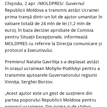
Chişinău, 2 apr. /MOLDPRES/. Guvernul
Republicii Moldova a transmis astăzi Ucrainei
prima tranșă dintr-un lot de ajutor umanitar în
valoare totală de 24 mln de lei (1,2 mln de
euro), în baza deciziei aprobate de Comisia
pentru Situații Excepționale, informează
MOLDPRES cu referire la Direcţia comunicare și
protocol a Executivului.
Premierul Natalia Gavrilița s-a deplasat astăzi
în orașul ucrainean Mohyliv-Podilskyï pentru a
transmite ajutoarele Guvernatorului regiunii
Vinnița, Serghei Borzov.
„Acest ajutor este un gest de susținere din
partea poporului Republicii Moldova pentru
poporul ucrainean. Din prima zi de război,