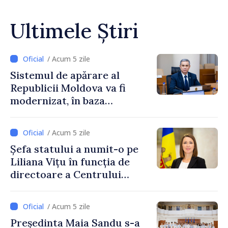
Ultimele Știri
/ Acum 5 zile
Sistemul de apărare al
Republicii Moldova va fi
modernizat, în baza
Programului de
implementare a Strategiei
/ Acum 5 zile
Naționale de Apărare
Șefa statului a numit-o pe
Liliana Vițu în funcția de
directoare a Centrului
pentru Comunicare
Strategică și Contracarare a
/ Acum 5 zile
Dezinformării
Președinta Maia Sandu s-a