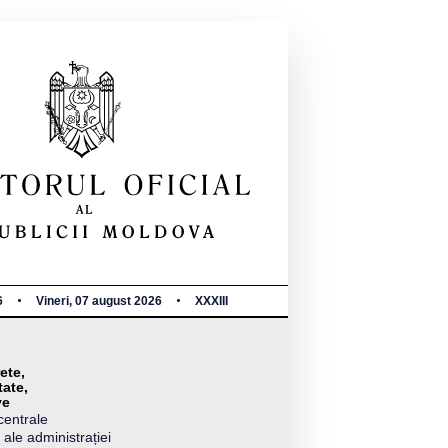
6
Vineri, 07 august 2026
XXXIII
ete,
tate,
ve
centrale
 ale administrației