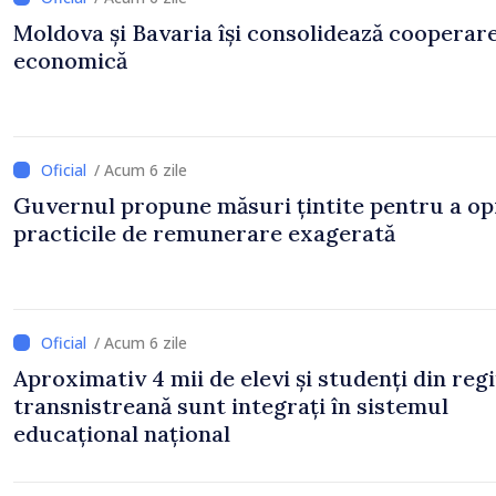
Moldova și Bavaria își consolidează cooperar
economică
/ Acum 6 zile
Guvernul propune măsuri țintite pentru a op
practicile de remunerare exagerată
/ Acum 6 zile
Aproximativ 4 mii de elevi și studenți din reg
transnistreană sunt integrați în sistemul
educațional național