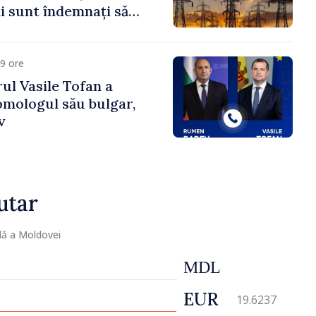
 sunt îndemnați să
că
9 ore
ul Vasile Tofan a
omologul său bulgar,
v
utar
lă a Moldovei
MDL
EUR
19.6237