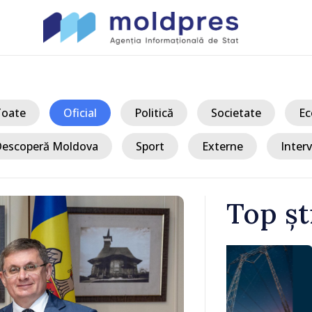
Toate
Oficial
Politică
Societate
Ec
escoperă Moldova
Sport
Externe
Interv
Top șt
/ Acum
 Bălți–
Sancțiuni dis
tă în urma
delegației ta
Moldova. Mai