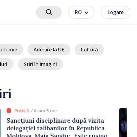
RO
Logare
onomie
Aderare la UE
Cultură
iuri
Știri în imagini
iri
 3 ore
ciplinare după vizita
libanilor în Republica
a Sandu: „Este rușinos