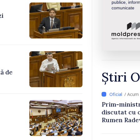
publice, inform
comunicate
zi
tă de
Știri O
/ Acum 
Prim-ministr
discutat cu 
Rumen Rade