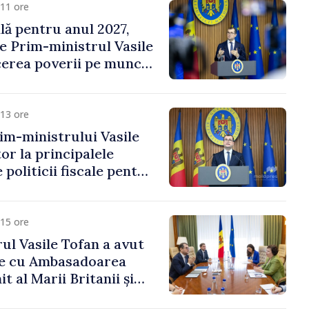
11 ore
ală pentru anul 2027,
e Prim-ministrul Vasile
erea poverii pe muncă,
vestițiilor și o taxare
lă
13 ore
im-ministrului Vasile
or la principalele
 politicii fiscale pentru
15 ore
ul Vasile Tofan a avut
re cu Ambasadoarea
t al Marii Britanii și
Nord, Fern Horine