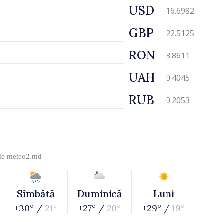
USD
16.6982
GBP
22.5125
RON
3.8611
UAH
0.4045
RUB
0.2053
 de
meteo2.md
Sîmbătă
Duminică
Luni
+30° /
21°
+27° /
20°
+29° /
19°