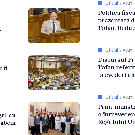
/ Acum 
Politica fisc
prezentată d
Tofan: Reduc
E
stimularea in
mai echitabi
/ Acum 
Discursul Pr
Tofan referit
 fi
prevederi ale
anul 2027
/ Acum 
Prim-ministr
o întrevede
ti, cu
Regatului Uni
rabeni
Irlandei de 