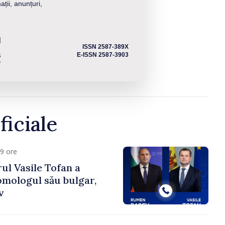
ații, anunțuri,
ISSN 2587-389X
E-ISSN 2587-3903
ficiale
9 ore
ul Vasile Tofan a
omologul său bulgar,
v