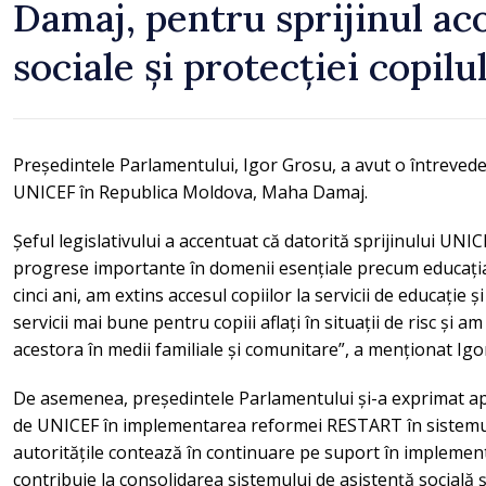
Damaj, pentru sprijinul ac
sociale și protecției copilu
Președintele Parlamentului, Igor Grosu, a avut o întreve
UNICEF în Republica Moldova, Maha Damaj.
Șeful legislativului a accentuat că datorită sprijinului UN
progrese importante în domenii esențiale precum educația și
cinci ani, am extins accesul copiilor la servicii de educație 
servicii mai bune pentru copiii aflați în situații de risc și 
acestora în medii familiale și comunitare”, a menționat Igo
De asemenea, președintele Parlamentului și-a exprimat ap
de UNICEF în implementarea reformei RESTART în sistemul 
autoritățile contează în continuare pe suport în implemen
contribuie la consolidarea sistemului de asistență socială și