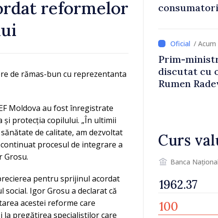
ordat reformelor
consumatorii
economiseas
lui
/ Acum 
Prim-ministr
discutat cu 
dere de rămas-bun cu reprezentanta
Rumen Rade
ICEF Moldova au fost înregistrate
 protecția copilului. „În ultimii
și sănătate de calitate, am dezvoltat
Curs val
am continuat procesul de integrare a
r Grosu.
Banca Naționa
recierea pentru sprijinul acordat
social. Igor Grosu a declarat că
tarea acestei reforme care
 la pregătirea specialiștilor care