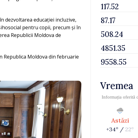
în dezvoltarea educației incluzive,
sihosocial pentru copii, precum și în
erea Republicii Moldova de
n Republica Moldova din februarie
Vremea
Informația oferită
Astăzi
+34° /
22°