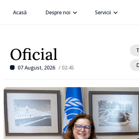
Acasă
Despre noi
Servicii
Oficial
D
07 August, 2026
/ 02:45
/ Acum 3 ore
Linia electrică de 330 kV
Dnestrovsk, grav avaria
calamităților naturale