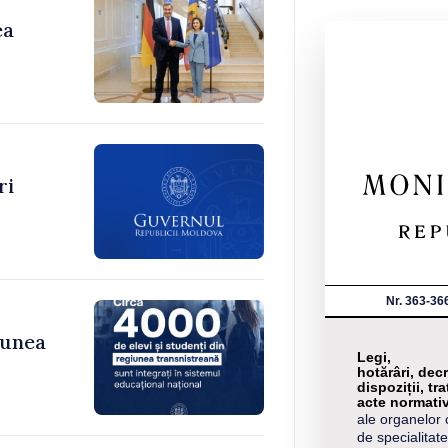
ea
ri
Nr. 363-36
iunea
Legi,
hotărâri, decr
dispoziții, tra
acte normati
ale organelor 
de specialitate