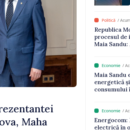
că oameni cu
cunosc polit
/ Acum
Republica Mo
procesul de 
Maia Sandu: 
niciun stat”
/ A
Maia Sandu e
energetică ș
consumului î
astfel putem
un nivel mai
rezentantei
/ A
ova, Maha
Energocom: D
electrică în 