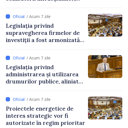
reglementată de o nouă lege
/ Acum 7 zile
Legislația privind
supravegherea firmelor de
investiții a fost armonizată
cu normele UE
/ Acum 7 zile
Legislația privind
administrarea și utilizarea
drumurilor publice, aliniată
la standardele UE
/ Acum 7 zile
Proiectele energetice de
interes strategic vor fi
autorizate în regim prioritar