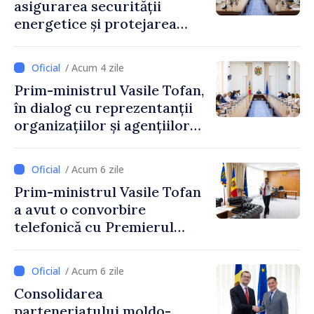
asigurarea securității
energetice și protejarea
resurselor de apă, aprobate
de CNMC
/ Acum 4 zile
Prim-ministrul Vasile Tofan,
în dialog cu reprezentanții
organizațiilor și agențiilor
internaționale din Republica
Moldova
/ Acum 6 zile
Prim-ministrul Vasile Tofan
a avut o convorbire
telefonică cu Premierul
Ucrainei, Sergii Korețkii
/ Acum 6 zile
Consolidarea
parteneriatului moldo-