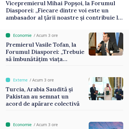
Vicepremierul Mihai Popșoi, la Forumul
Diasporei: „Fiecare dintre voi este un
ambasador al țării noastre și contribuie la
promovarea imaginii Republicii Moldova”
/ Acum 3 ore
Premierul Vasile Tofan, la
Forumul Diasporei: „Trebuie
să îmbunătățim viața
oamenilor și să repornim
motoarele economiei”
/ Acum 3 ore
Turcia, Arabia Saudită și
Pakistan au semnat un
acord de apărare colectivă
/ Acum 3 ore