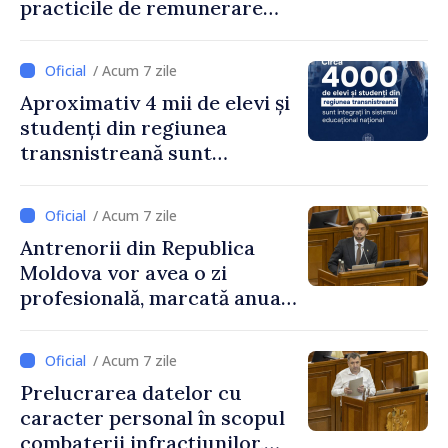
practicile de remunerare
exagerată
/ Acum 7 zile
Aproximativ 4 mii de elevi și
studenți din regiunea
transnistreană sunt
integrați în sistemul
educațional național
/ Acum 7 zile
Antrenorii din Republica
Moldova vor avea o zi
profesională, marcată anual
pe 25 septembrie
/ Acum 7 zile
Prelucrarea datelor cu
caracter personal în scopul
combaterii infracțiunilor,