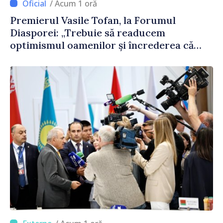
/ Acum 1 oră
Premierul Vasile Tofan, la Forumul
Diasporei: „Trebuie să readucem
optimismul oamenilor și încrederea că
Republica Moldova merge în direcția
corectă”