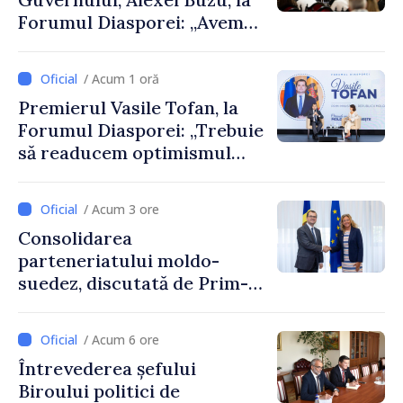
Forumul Diasporei: „Avem
nevoie de fiecare dintre
dumneavoastră pentru a
/ Acum 1 oră
construi comunități mai
Premierul Vasile Tofan, la
puternice”
Forumul Diasporei: „Trebuie
să readucem optimismul
oamenilor și încrederea că
Republica Moldova merge în
/ Acum 3 ore
direcția corectă”
Consolidarea
parteneriatului moldo-
suedez, discutată de Prim-
ministrul Vasile Tofan și
Ambasadoarea Suediei,
/ Acum 6 ore
Petra Lärke
Întrevederea șefului
Biroului politici de