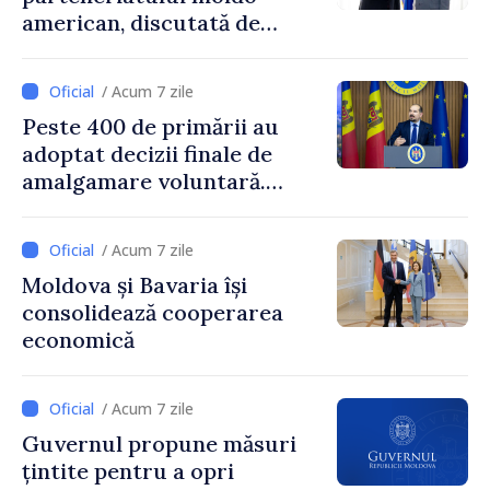
american, discutată de
Prim-ministrul Vasile Tofan
și însărcinatul cu afaceri al
/ Acum 7 zile
SUA, Nick Pietrowicz
Peste 400 de primării au
adoptat decizii finale de
amalgamare voluntară.
Secretarul general al
Guvernului, Alexei Buzu:
/ Acum 7 zile
„85,5% dintre primării au
Moldova și Bavaria își
inițiat procesul. Le
consolidează cooperarea
mulțumim aleșilor locali
economică
pentru că au pus pe primul
loc interesul oamenilor și
dezvoltar
/ Acum 7 zile
Guvernul propune măsuri
țintite pentru a opri