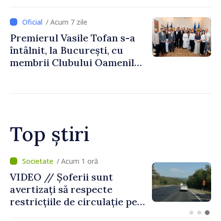
/ Acum 7 zile
Premierul Vasile Tofan s-a
întâlnit, la București, cu
membrii Clubului Oamenilor
de Afaceri Basarabeni
Top știri
/ Acum 23 minute
Prim-ministrul Republicii
Moldova, Vasile Tofan, și
prim-ministrul Belgiei, Bart
De Wever, au discutat