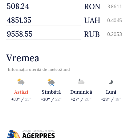
RON
3.8611
UAH
0.4045
RUB
0.2053
Vremea
Informația oferită de
meteo2.md
Astăzi
Sîmbătă
Duminică
Luni
+33° /
23°
+30° /
22°
+27° /
20°
+28° /
18°