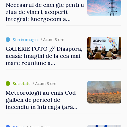
Necesarul de energie pentru
ziua de vineri, acoperit
integral: Energocom a
rezervat volumele
/ Acum 3 ore
GALERIE FOTO // Diaspora,
acasă: Imagini de la cea mai
mare reuniune a
moldovenilor de peste
hotare
/ Acum 3 ore
Meteorologii au emis Cod
galben de pericol de
incendiu în întreaga țară
până pe 14 august