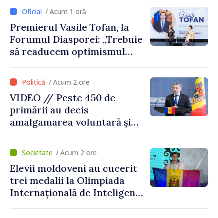
despre parcursul european
/ Acum 1 oră
al Republicii Moldova.
Premierul Vasile Tofan, la
Forumul Diasporei: „Trebuie
să readucem optimismul
oamenilor și încrederea că
Republica Moldova merge în
/ Acum 2 ore
direcția corectă”
VIDEO // Peste 450 de
primării au decis
amalgamarea voluntară și
vor beneficia de fonduri
pentru investiții. Igor
/ Acum 2 ore
Grosu: „Este important să
Elevii moldoveni au cucerit
depășim blocajele și să dăm o
trei medalii la Olimpiada
șansă localităților să se
Internațională de Inteligență
dezvolte”
Artificială