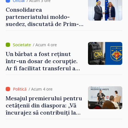
/ Acum 3 ore
Consolidarea
parteneriatului moldo-
suedez, discutată de Prim-
ministrul Vasile Tofan și
Ambasadoarea Suediei,
Petra Lärke
/ Acum 4 ore
Un bărbat a fost reținut
într-un dosar de corupție.
Ar fi facilitat transferul a
60.000 de dolari prin
portofele electronice
/ Acum 4 ore
Mesajul premierului pentru
cetățenii din diaspora: „Vă
încurajez să contribuiți la
dezvoltarea Republicii
Moldova”