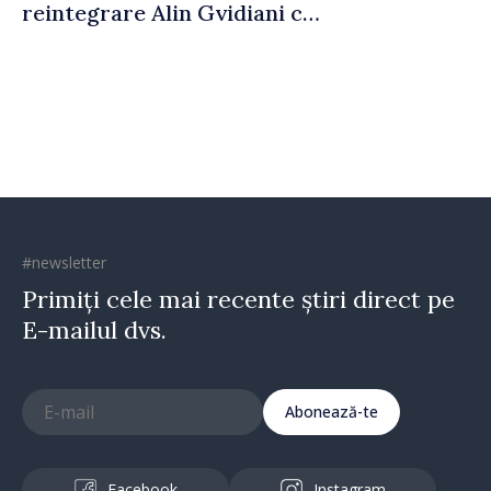
reintegrare Alin Gvidiani cu
reprezentanții Misiunii
Comitetului Internațional al
Crucii Roșii în Moldova
#newsletter
Primiți cele mai recente știri direct pe
E-mailul dvs.
Abonează-te
Facebook
Instagram