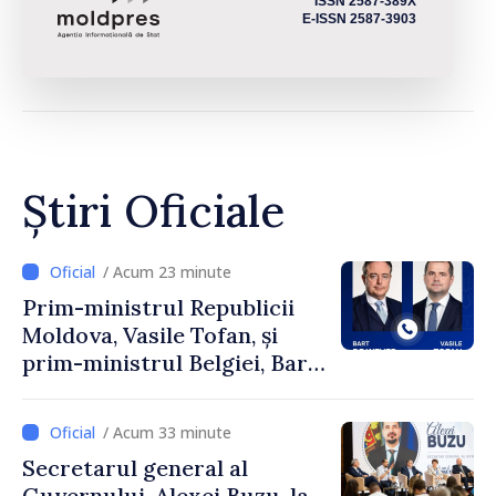
ISSN 2587-389X
E-ISSN 2587-3903
Știri Oficiale
/ Acum 23 minute
Prim-ministrul Republicii
Moldova, Vasile Tofan, și
prim-ministrul Belgiei, Bart
De Wever, au discutat
despre parcursul european
/ Acum 33 minute
al Republicii Moldova.
Secretarul general al
Guvernului, Alexei Buzu, la