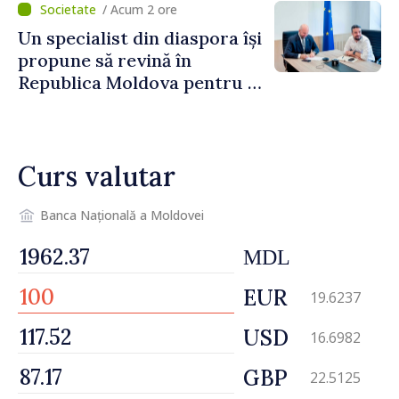
/ Acum 2 ore
Un specialist din diaspora își
propune să revină în
Republica Moldova pentru a
contribui la dezvoltarea
registrului naval național
Curs valutar
Banca Națională a Moldovei
MDL
EUR
19.6237
USD
16.6982
GBP
22.5125