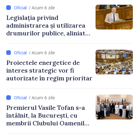
/ Acum 6 zile
Legislația privind
administrarea și utilizarea
drumurilor publice, aliniată
la standardele UE
/ Acum 6 zile
Proiectele energetice de
interes strategic vor fi
autorizate în regim prioritar
/ Acum 6 zile
Premierul Vasile Tofan s-a
întâlnit, la București, cu
membrii Clubului Oamenilor
de Afaceri Basarabeni