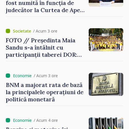
fost numită în funcția de
judecător la Curtea de Apel
Centru
/ Acum 3 ore
FOTO // Președinta Maia
Sandu s-a întâlnit cu
participanții taberei DOR:
„Legătura lor cu țara
noastră rămâne puternică”
/ Acum 3 ore
BNM a majorat rata de bază
la principalele operațiuni de
politică monetară
/ Acum 4 ore