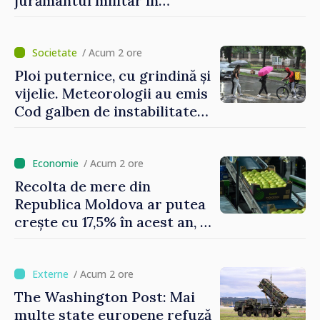
jurământul militar în
garnizoana Chișinău
/ Acum 2 ore
Ploi puternice, cu grindină și
vijelie. Meteorologii au emis
Cod galben de instabilitate
atmosferică
/ Acum 2 ore
Recolta de mere din
Republica Moldova ar putea
crește cu 17,5% în acest an, în
timp ce producția din UE
este estimată în scădere
/ Acum 2 ore
The Washington Post: Mai
multe state europene refuză