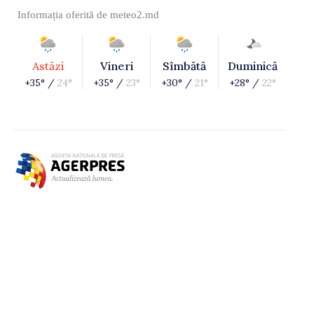
Informația oferită de
meteo2.md
Astăzi
Vineri
Sîmbătă
Duminică
+35° /
24°
+35° /
23°
+30° /
21°
+28° /
22°