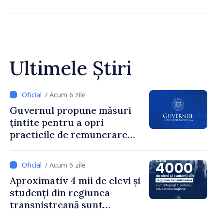
Ultimele Știri
/ Acum 6 zile
Guvernul propune măsuri
țintite pentru a opri
practicile de remunerare
exagerată
/ Acum 6 zile
Aproximativ 4 mii de elevi și
studenți din regiunea
transnistreană sunt
integrați în sistemul