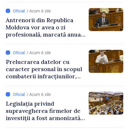
educațional național
/ Acum 6 zile
Antrenorii din Republica
Moldova vor avea o zi
profesională, marcată anual
pe 25 septembrie
/ Acum 6 zile
Prelucrarea datelor cu
caracter personal în scopul
combaterii infracțiunilor,
reglementată de o nouă lege
/ Acum 6 zile
Legislația privind
supravegherea firmelor de
investiții a fost armonizată
cu normele UE