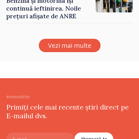
Benzina și motorina își
continuă ieftinirea. Noile
prețuri afișate de ANRE
Vezi mai multe
#newsletter
Primiți cele mai recente știri direct pe
E-mailul dvs.
Abonează-te