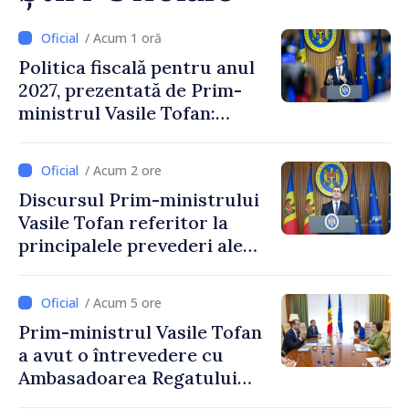
/ Acum 1 oră
Politica fiscală pentru anul
2027, prezentată de Prim-
ministrul Vasile Tofan:
Reducerea poverii pe muncă,
stimularea investițiilor și o
/ Acum 2 ore
taxare mai echitabilă
Discursul Prim-ministrului
Vasile Tofan referitor la
principalele prevederi ale
politicii fiscale pentru anul
2027
/ Acum 5 ore
Prim-ministrul Vasile Tofan
a avut o întrevedere cu
Ambasadoarea Regatului
Unit al Marii Britanii și