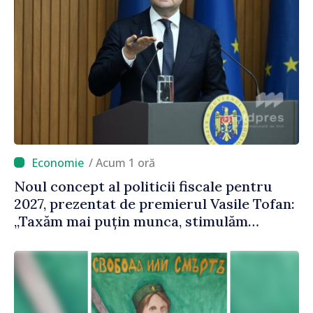
/ Acum 1 oră
Noul concept al politicii fiscale pentru
2027, prezentat de premierul Vasile Tofan:
„Taxăm mai puțin munca, stimulăm
investițiile, taxăm viciile și echilibrăm
taxarea consumului”