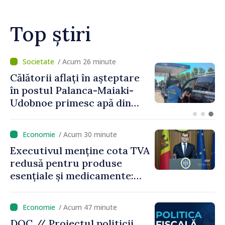
drept în perimetrul Zonei de
Securitate
Top știri
/ Acum 8 minute
Ministra Finanțelor explică
principalele modificări
propuse la politica fiscală
2027 privind impozitul pe
venit
/ Acum 30 minute
Executivul menține cota TVA
redusă pentru produse
esențiale și medicamente:
„Nu facem reformă fiscală
pe seama consumului de
/ Acum 47 minute
bază al oamenilor”
DOC // Proiectul politicii