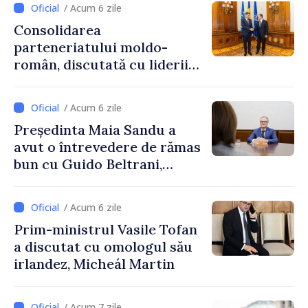
/ Acum 6 zile
Consolidarea
parteneriatului moldo-
român, discutată cu liderii
Parlamentului României
/ Acum 6 zile
Președinta Maia Sandu a
avut o întrevedere de rămas
bun cu Guido Beltrani,
directorul Biroului de
Cooperare al Elveției în
/ Acum 6 zile
Republica Moldova
Prim-ministrul Vasile Tofan
a discutat cu omologul său
irlandez, Micheál Martin
/ Acum 7 zile