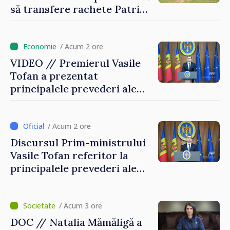
să transfere rachete Patriot
Ucrainei
/ Acum 2 ore
VIDEO // Premierul Vasile
Tofan a prezentat
principalele prevederi ale
politicii fiscale pentru anul
2027
/ Acum 2 ore
Discursul Prim-ministrului
Vasile Tofan referitor la
principalele prevederi ale
politicii fiscale pentru anul
2027
/ Acum 3 ore
DOC // Natalia Mămăligă a