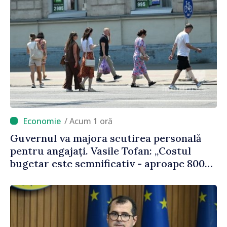
/ Acum 1 oră
Guvernul va majora scutirea personală
pentru angajați. Vasile Tofan: „Costul
bugetar este semnificativ - aproape 800
de milioane de lei, bani pe care îi lăsăm
oamenilor”