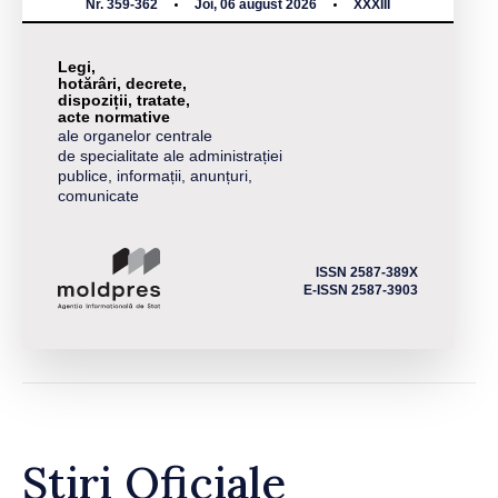
Nr. 359-362
Joi, 06 august 2026
XXXIII
Legi,
hotărâri, decrete,
dispoziții, tratate,
acte normative
ale organelor centrale
de specialitate ale administrației
publice, informații, anunțuri,
comunicate
ISSN 2587-389X
E-ISSN 2587-3903
Știri Oficiale