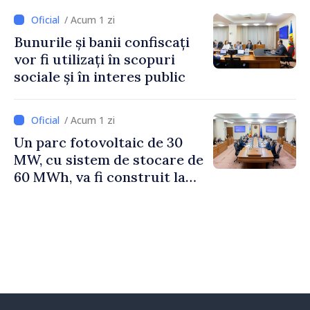
Irlandei de Nord, Fern
/ Acum 1 zi
Horine
Bunurile și banii confiscați
vor fi utilizați în scopuri
sociale și în interes public
/ Acum 1 zi
Un parc fotovoltaic de 30
MW, cu sistem de stocare de
60 MWh, va fi construit la
Vadul lui Vodă