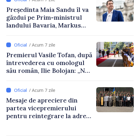
Președinta Maia Sandu îl va
găzdui pe Prim-ministrul
landului Bavaria, Markus
Söder
/ Acum 7 zile
Premierul Vasile Tofan, după
întrevederea cu omologul
său român, Ilie Bolojan: „Ne
dorim să transformăm
apropierea dintre țările
/ Acum 7 zile
noastre în mai multe
Mesaje de apreciere din
investiții și oportunități
partea vicepremierului
pentru oameni”
pentru reintegrare la adresa
celor responsabili din partea
Republicii Moldova de
menținerea păcii și ordinii de