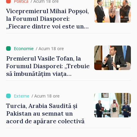
/ Acum 18 ore
Vicepremierul Mihai Popșoi,
la Forumul Diasporei:
„Fiecare dintre voi este un
ambasador al țării noastre și
contribuie la promovarea
imaginii Republicii Moldova”
/ Acum 18 ore
Premierul Vasile Tofan, la
Forumul Diasporei: „Trebuie
să îmbunătățim viața
oamenilor și să repornim
motoarele economiei”
/ Acum 18 ore
Turcia, Arabia Saudită și
Pakistan au semnat un
acord de apărare colectivă