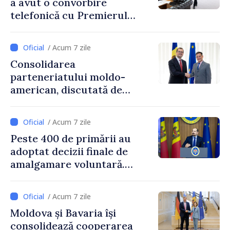
a avut o convorbire
telefonică cu Premierul
Ucrainei, Sergii Korețkii
/ Acum 7 zile
Consolidarea
parteneriatului moldo-
american, discutată de
Prim-ministrul Vasile Tofan
și însărcinatul cu afaceri al
/ Acum 7 zile
SUA, Nick Pietrowicz
Peste 400 de primării au
adoptat decizii finale de
amalgamare voluntară.
Secretarul general al
Guvernului, Alexei Buzu:
/ Acum 7 zile
„85,5% dintre primării au
Moldova și Bavaria își
inițiat procesul. Le
consolidează cooperarea
mulțumim aleșilor locali