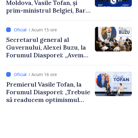
Moldova, Vasile Tofan, și
prim-ministrul Belgiei, Bart
De Wever, au discutat
despre parcursul european
/ Acum 15 ore
al Republicii Moldova.
Secretarul general al
Guvernului, Alexei Buzu, la
Forumul Diasporei: „Avem
nevoie de fiecare dintre
dumneavoastră pentru a
/ Acum 16 ore
construi comunități mai
Premierul Vasile Tofan, la
puternice”
Forumul Diasporei: „Trebuie
să readucem optimismul
oamenilor și încrederea că
Republica Moldova merge în
direcția corectă”