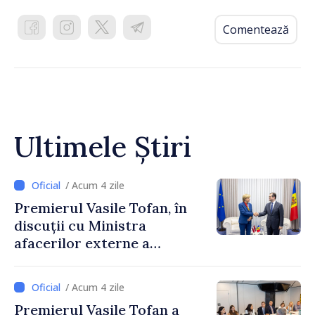
Comentează
Ultimele Știri
/ Acum 4 zile
Premierul Vasile Tofan, în
discuții cu Ministra
afacerilor externe a
Letoniei, Baiba Braže
/ Acum 4 zile
Premierul Vasile Tofan a