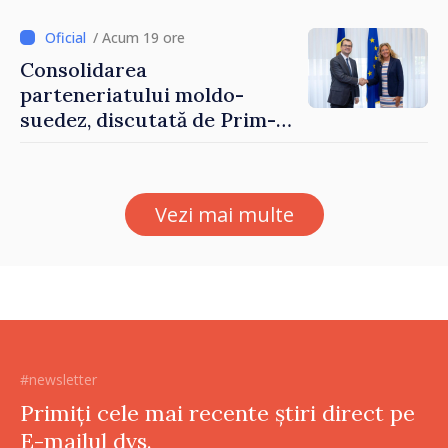
/ Acum 19 ore
Consolidarea
parteneriatului moldo-
suedez, discutată de Prim-
ministrul Vasile Tofan și
Ambasadoarea Suediei,
Petra Lärke
Vezi mai multe
#newsletter
Primiți cele mai recente știri direct pe
E-mailul dvs.