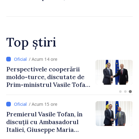
la standardele UE
Top știri
/ Acum 12 ore
Forumul Diasporei //
Republica Moldova,
promovată în Elveția prin
turism, investiții și
exporturi
/ Acum 15 ore
Premierul Vasile Tofan, în
discuții cu Ambasadorul
Italiei, Giuseppe Maria
Perricone