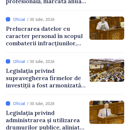
profesională, marcată anual
pe 25 septembrie
/ 30 Iulie, 2026
Prelucrarea datelor cu
caracter personal în scopul
combaterii infracțiunilor,
reglementată de o nouă lege
/ 30 Iulie, 2026
Legislația privind
supravegherea firmelor de
investiții a fost armonizată
cu normele UE
/ 30 Iulie, 2026
Legislația privind
administrarea și utilizarea
drumurilor publice, aliniată