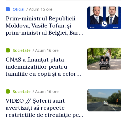
/ Acum 15 ore
Prim-ministrul Republicii
Moldova, Vasile Tofan, și
prim-ministrul Belgiei, Bart
De Wever, au discutat
despre parcursul european
/ Acum 16 ore
al Republicii Moldova.
CNAS a finanțat plata
indemnizațiilor pentru
familiile cu copii și a celor
pentru incapacitate
temporară de muncă
/ Acum 16 ore
VIDEO // Șoferii sunt
avertizați să respecte
restricțiile de circulație pe
drumul R3, unde se