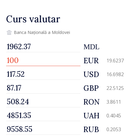
desfășoară lucrări de
reparație
Curs valutar
Banca Națională a Moldovei
MDL
EUR
19.6237
USD
16.6982
GBP
22.5125
RON
3.8611
UAH
0.4045
RUB
0.2053