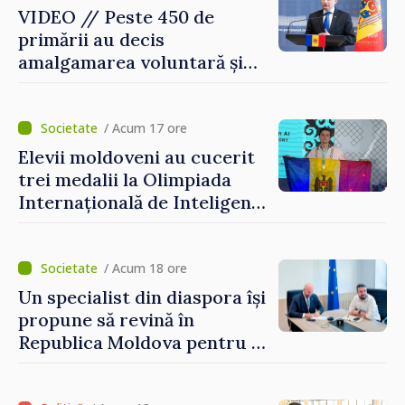
VIDEO // Peste 450 de
primării au decis
amalgamarea voluntară și
vor beneficia de fonduri
pentru investiții. Igor
Grosu: „Este important să
/ Acum 17 ore
depășim blocajele și să dăm o
Elevii moldoveni au cucerit
șansă localităților să se
trei medalii la Olimpiada
dezvolte”
Internațională de Inteligență
Artificială
/ Acum 18 ore
Un specialist din diaspora își
propune să revină în
Republica Moldova pentru a
contribui la dezvoltarea
registrului naval național