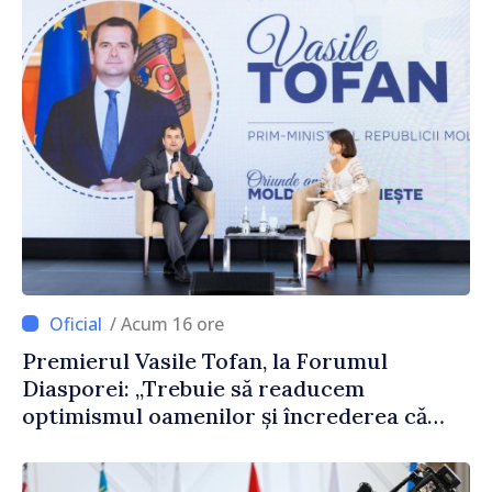
/ Acum 16 ore
Premierul Vasile Tofan, la Forumul
Diasporei: „Trebuie să readucem
optimismul oamenilor și încrederea că
Republica Moldova merge în direcția
corectă”