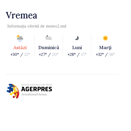
Vremea
Informația oferită de
meteo2.md
Astăzi
Duminică
Luni
Marţi
+30° /
22°
+27° /
20°
+28° /
17°
+32° /
18°