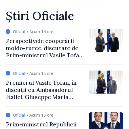
Știri Oficiale
/ Acum 14 ore
Perspectivele cooperării
moldo-turce, discutate de
Prim-ministrul Vasile Tofan
și Ambasadorul Turciei,
Uygar Mustafa Sertel
/ Acum 15 ore
Premierul Vasile Tofan, în
discuții cu Ambasadorul
Italiei, Giuseppe Maria
Perricone
/ Acum 15 ore
Prim-ministrul Republicii