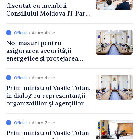
discutat cu membrii
Consiliului Moldova IT Park:
„Guvernul va fi un aliat al
industriei IT”
/ Acum 4 zile
Noi măsuri pentru
asigurarea securității
energetice și protejarea
resurselor de apă, aprobate
de CNMC
/ Acum 4 zile
Prim-ministrul Vasile Tofan,
în dialog cu reprezentanții
organizațiilor și agențiilor
internaționale din Republica
Moldova
/ Acum 7 zile
Prim-ministrul Vasile Tofan