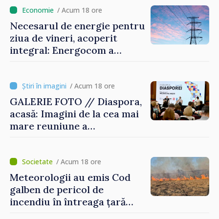
/ Acum 18 ore
Necesarul de energie pentru
ziua de vineri, acoperit
integral: Energocom a
rezervat volumele
/ Acum 18 ore
GALERIE FOTO // Diaspora,
acasă: Imagini de la cea mai
mare reuniune a
moldovenilor de peste
hotare
/ Acum 18 ore
Meteorologii au emis Cod
galben de pericol de
incendiu în întreaga țară
până pe 14 august