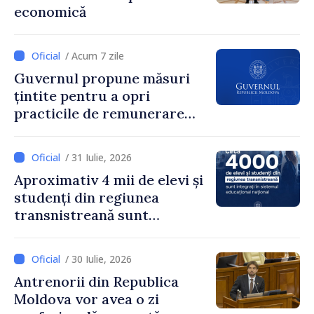
economică
pentru că au pus pe primul
loc interesul oamenilor și
dezvoltar
/ Acum 7 zile
Guvernul propune măsuri
țintite pentru a opri
practicile de remunerare
exagerată
/ 31 Iulie, 2026
Aproximativ 4 mii de elevi și
studenți din regiunea
transnistreană sunt
integrați în sistemul
educațional național
/ 30 Iulie, 2026
Antrenorii din Republica
Moldova vor avea o zi