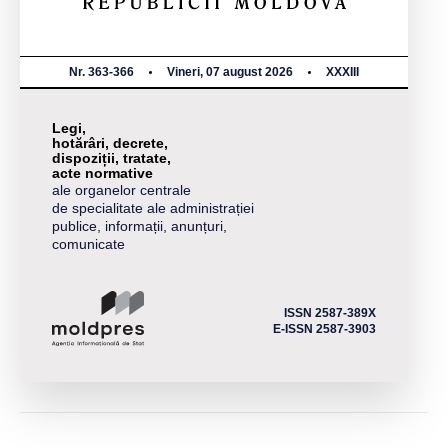
Nr. 363-366
Vineri, 07 august 2026
XXXIII
Legi,
hotărâri, decrete,
dispoziții, tratate,
acte normative
ale organelor centrale
de specialitate ale administrației
publice, informații, anunțuri,
comunicate
ISSN 2587-389X
E-ISSN 2587-3903