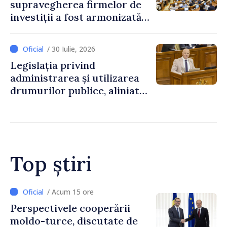
supravegherea firmelor de
investiții a fost armonizată
cu normele UE
/ 30 Iulie, 2026
Legislația privind
administrarea și utilizarea
drumurilor publice, aliniată
la standardele UE
Top știri
/ Acum 12 ore
Forumul Diasporei //
Republica Moldova,