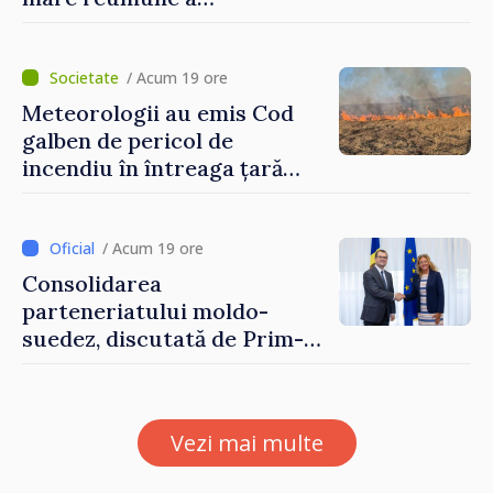
moldovenilor de peste
hotare
/ Acum 19 ore
Meteorologii au emis Cod
galben de pericol de
incendiu în întreaga țară
până pe 14 august
/ Acum 19 ore
Consolidarea
parteneriatului moldo-
suedez, discutată de Prim-
ministrul Vasile Tofan și
Ambasadoarea Suediei,
Petra Lärke
Vezi mai multe