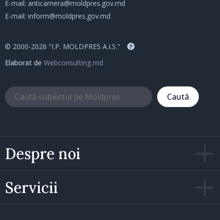
E-mail:
anticamera@moldpres.gov.md
E-mail:
inform@moldpres.gov.md
© 2000-2026 "I.P. MOLDPRES A.I.S."
?
Elaborat de
Webconsulting.md
Caută
Despre noi
Servicii