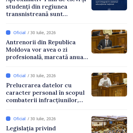
studenți din regiunea
transnistreană sunt
integrați în sistemul
educațional național
/ 30 Iulie, 2026
Antrenorii din Republica
Moldova vor avea o zi
profesională, marcată anual
pe 25 septembrie
/ 30 Iulie, 2026
Prelucrarea datelor cu
caracter personal în scopul
combaterii infracțiunilor,
reglementată de o nouă lege
/ 30 Iulie, 2026
Legislația privind