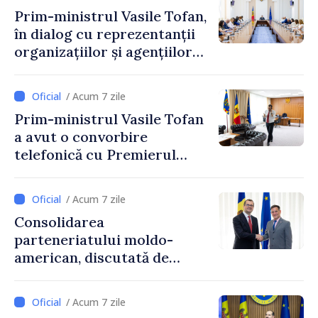
Prim-ministrul Vasile Tofan,
în dialog cu reprezentanții
organizațiilor și agențiilor
internaționale din Republica
Moldova
/ Acum 7 zile
Prim-ministrul Vasile Tofan
a avut o convorbire
telefonică cu Premierul
Ucrainei, Sergii Korețkii
/ Acum 7 zile
Consolidarea
parteneriatului moldo-
american, discutată de
Prim-ministrul Vasile Tofan
și însărcinatul cu afaceri al
/ Acum 7 zile
SUA, Nick Pietrowicz