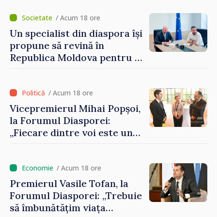
/ Acum 18 ore
Un specialist din diaspora își
propune să revină în
Republica Moldova pentru a
contribui la dezvoltarea
registrului naval național
/ Acum 18 ore
Vicepremierul Mihai Popșoi,
la Forumul Diasporei:
„Fiecare dintre voi este un
ambasador al țării noastre și
contribuie la promovarea
imaginii Republicii Moldova”
/ Acum 18 ore
Premierul Vasile Tofan, la
Forumul Diasporei: „Trebuie
să îmbunătățim viața