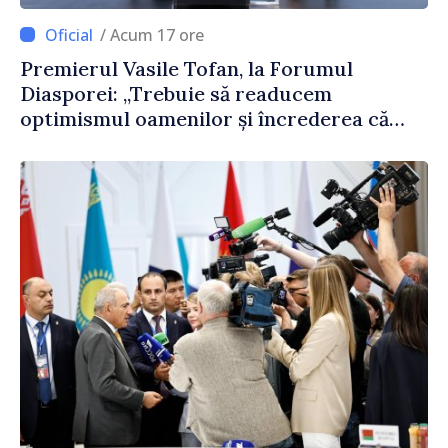
/ Acum 17 ore
Premierul Vasile Tofan, la Forumul
Diasporei: „Trebuie să readucem
optimismul oamenilor și încrederea că
Republica Moldova merge în direcția
corectă”