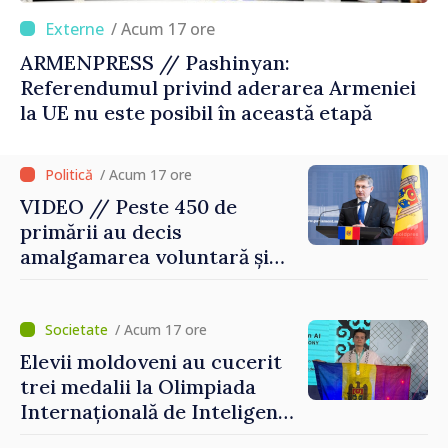
/ Acum 17 ore
ARMENPRESS // Pashinyan:
Referendumul privind aderarea Armeniei
la UE nu este posibil în această etapă
/ Acum 17 ore
VIDEO // Peste 450 de
primării au decis
amalgamarea voluntară și
vor beneficia de fonduri
pentru investiții. Igor
Grosu: „Este important să
/ Acum 17 ore
depășim blocajele și să dăm o
Elevii moldoveni au cucerit
șansă localităților să se
trei medalii la Olimpiada
dezvolte”
Internațională de Inteligență
Artificială