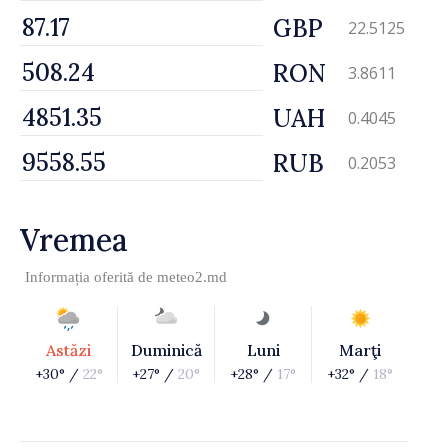
GBP
22.5125
RON
3.8611
UAH
0.4045
RUB
0.2053
Vremea
Informația oferită de
meteo2.md
Astăzi
Duminică
Luni
Marţi
+30° /
22°
+27° /
20°
+28° /
17°
+32° /
18°