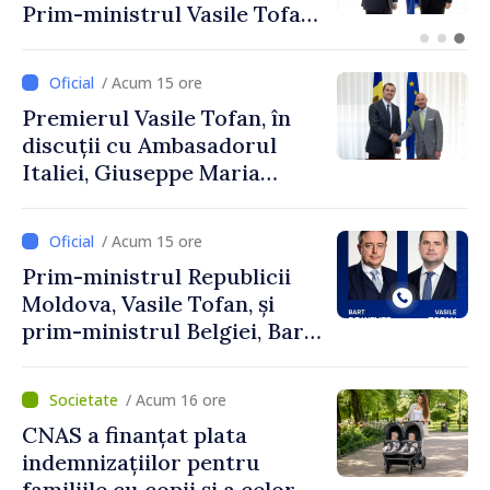
promovată în Elveția prin
turism, investiții și
exporturi
/ Acum 15 ore
Premierul Vasile Tofan, în
discuții cu Ambasadorul
Italiei, Giuseppe Maria
Perricone
/ Acum 15 ore
Prim-ministrul Republicii
Moldova, Vasile Tofan, și
prim-ministrul Belgiei, Bart
De Wever, au discutat
despre parcursul european
/ Acum 16 ore
al Republicii Moldova.
CNAS a finanțat plata
indemnizațiilor pentru
familiile cu copii și a celor