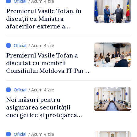
/ Acum 4 zile
Premierul Vasile Tofan, în
discuții cu Ministra
afacerilor externe a
Letoniei, Baiba Braže
/ Acum 4 zile
Premierul Vasile Tofan a
discutat cu membrii
Consiliului Moldova IT Park:
„Guvernul va fi un aliat al
industriei IT”
/ Acum 4 zile
Noi măsuri pentru
asigurarea securității
energetice și protejarea
resurselor de apă, aprobate
de CNMC
/ Acum 4 zile