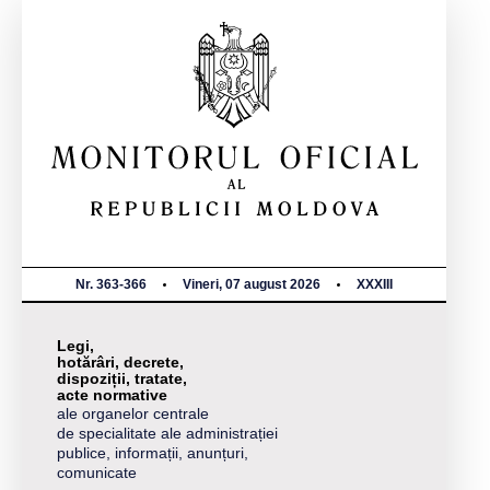
Nr. 363-366
Vineri, 07 august 2026
XXXIII
Legi,
hotărâri, decrete,
dispoziții, tratate,
acte normative
ale organelor centrale
de specialitate ale administrației
publice, informații, anunțuri,
comunicate