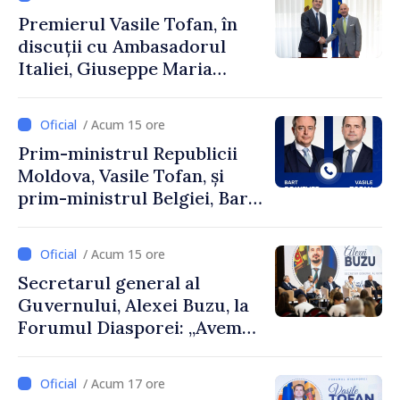
Premierul Vasile Tofan, în
discuții cu Ambasadorul
Italiei, Giuseppe Maria
Perricone
/ Acum 15 ore
Prim-ministrul Republicii
Moldova, Vasile Tofan, și
prim-ministrul Belgiei, Bart
De Wever, au discutat
despre parcursul european
/ Acum 15 ore
al Republicii Moldova.
Secretarul general al
Guvernului, Alexei Buzu, la
Forumul Diasporei: „Avem
nevoie de fiecare dintre
dumneavoastră pentru a
/ Acum 17 ore
construi comunități mai