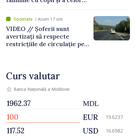
pentru incapacitate
temporară de muncă
/ Acum 17 ore
VIDEO // Șoferii sunt
avertizați să respecte
restricțiile de circulație pe
drumul R3, unde se
desfășoară lucrări de
reparație
Curs valutar
Banca Națională a Moldovei
MDL
EUR
19.6237
USD
16.6982