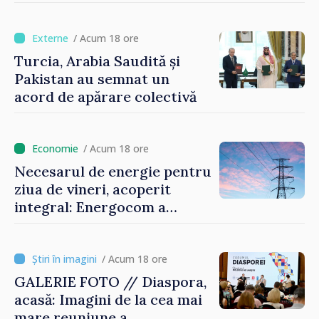
oamenilor și să repornim
motoarele economiei”
/ Acum 18 ore
Turcia, Arabia Saudită și
Pakistan au semnat un
acord de apărare colectivă
/ Acum 18 ore
Necesarul de energie pentru
ziua de vineri, acoperit
integral: Energocom a
rezervat volumele
/ Acum 18 ore
GALERIE FOTO // Diaspora,
acasă: Imagini de la cea mai
mare reuniune a