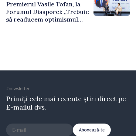
Premierul Vasile Tofan, la
puternice”
Forumul Diasporei: „Trebuie
să readucem optimismul
oamenilor și încrederea că
Republica Moldova merge în
direcția corectă”
#newsletter
Primiți cele mai recente știri direct pe
E-mailul dvs.
Abonează-te