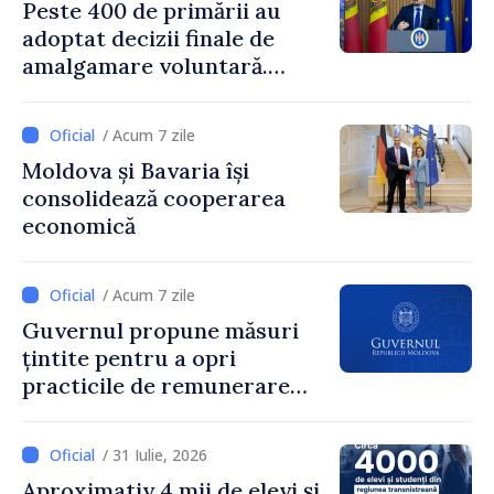
Peste 400 de primării au
adoptat decizii finale de
amalgamare voluntară.
Secretarul general al
Guvernului, Alexei Buzu:
/ Acum 7 zile
„85,5% dintre primării au
Moldova și Bavaria își
inițiat procesul. Le
consolidează cooperarea
mulțumim aleșilor locali
economică
pentru că au pus pe primul
loc interesul oamenilor și
dezvoltar
/ Acum 7 zile
Guvernul propune măsuri
țintite pentru a opri
practicile de remunerare
exagerată
/ 31 Iulie, 2026
Aproximativ 4 mii de elevi și