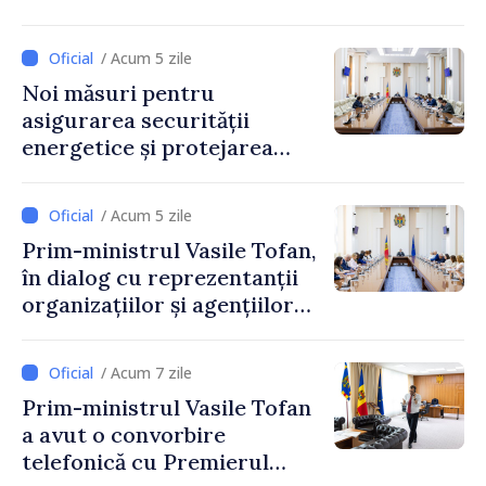
„Guvernul va fi un aliat al
industriei IT”
/ Acum 5 zile
Noi măsuri pentru
asigurarea securității
energetice și protejarea
resurselor de apă, aprobate
de CNMC
/ Acum 5 zile
Prim-ministrul Vasile Tofan,
în dialog cu reprezentanții
organizațiilor și agențiilor
internaționale din Republica
Moldova
/ Acum 7 zile
Prim-ministrul Vasile Tofan
a avut o convorbire
telefonică cu Premierul