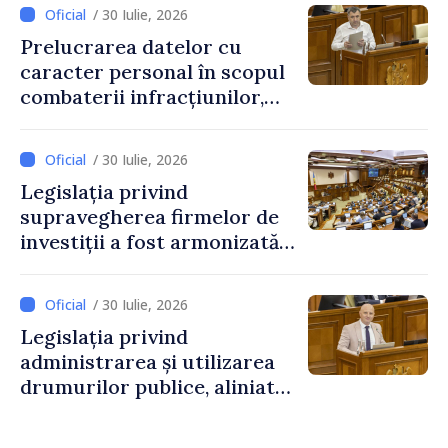
/ 30 Iulie, 2026
Prelucrarea datelor cu
caracter personal în scopul
combaterii infracțiunilor,
reglementată de o nouă lege
/ 30 Iulie, 2026
Legislația privind
supravegherea firmelor de
investiții a fost armonizată
cu normele UE
/ 30 Iulie, 2026
Legislația privind
administrarea și utilizarea
drumurilor publice, aliniată
la standardele UE