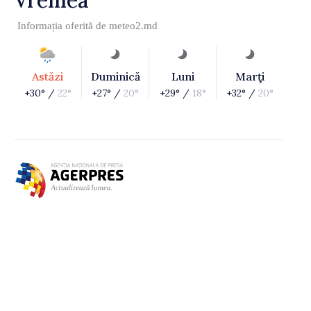
Informația oferită de
meteo2.md
Astăzi
Duminică
Luni
Marţi
+30° /
22°
+27° /
20°
+29° /
18°
+32° /
20°