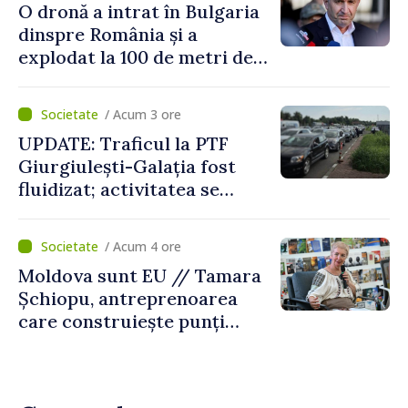
O dronă a intrat în Bulgaria
dinspre România și a
explodat la 100 de metri de
graniță
/ Acum 3 ore
UPDATE: Traficul la PTF
Giurgiulești-Galația fost
fluidizat; activitatea se
desfășoară în condiții
normale
/ Acum 4 ore
Moldova sunt EU // Tamara
Șchiopu, antreprenoarea
care construiește punți
între Marea Britanie și
Republica Moldova