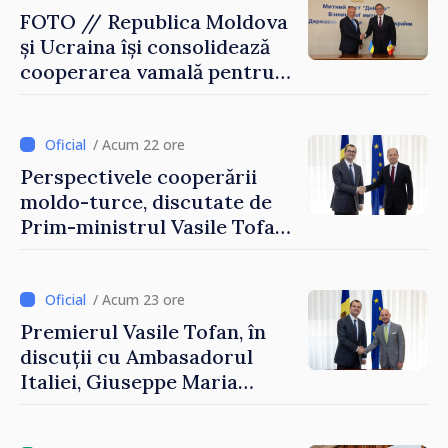
FOTO // Republica Moldova
și Ucraina își consolidează
cooperarea vamală pentru
securizarea frontierei și
integrarea europeană.
Reuniune la Moghiliov-
/ Acum 22 ore
Podolsk
Perspectivele cooperării
moldo-turce, discutate de
Prim-ministrul Vasile Tofan
și Ambasadorul Turciei,
Uygar Mustafa Sertel
/ Acum 23 ore
Premierul Vasile Tofan, în
discuții cu Ambasadorul
Italiei, Giuseppe Maria
Perricone