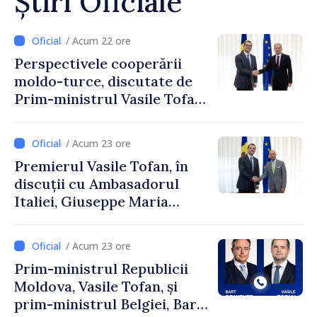
Știri Oficiale
/ Acum 22 ore
Perspectivele cooperării
moldo-turce, discutate de
Prim-ministrul Vasile Tofan
și Ambasadorul Turciei,
Uygar Mustafa Sertel
/ Acum 23 ore
Premierul Vasile Tofan, în
discuții cu Ambasadorul
Italiei, Giuseppe Maria
Perricone
/ Acum 23 ore
Prim-ministrul Republicii
Moldova, Vasile Tofan, și
prim-ministrul Belgiei, Bart