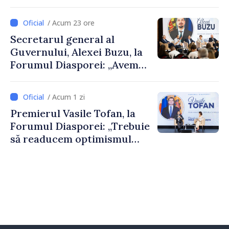
De Wever, au discutat
despre parcursul european
/ Acum 23 ore
al Republicii Moldova.
Secretarul general al
Guvernului, Alexei Buzu, la
Forumul Diasporei: „Avem
nevoie de fiecare dintre
dumneavoastră pentru a
/ Acum 1 zi
construi comunități mai
Premierul Vasile Tofan, la
puternice”
Forumul Diasporei: „Trebuie
să readucem optimismul
oamenilor și încrederea că
Republica Moldova merge în
direcția corectă”