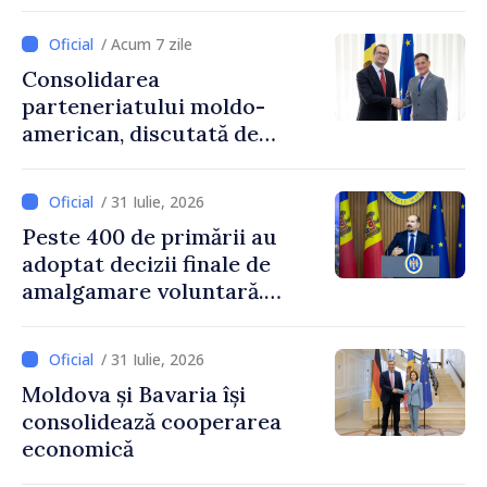
Ucrainei, Sergii Korețkii
/ Acum 7 zile
Consolidarea
parteneriatului moldo-
american, discutată de
Prim-ministrul Vasile Tofan
și însărcinatul cu afaceri al
/ 31 Iulie, 2026
SUA, Nick Pietrowicz
Peste 400 de primării au
adoptat decizii finale de
amalgamare voluntară.
Secretarul general al
Guvernului, Alexei Buzu:
/ 31 Iulie, 2026
„85,5% dintre primării au
Moldova și Bavaria își
inițiat procesul. Le
consolidează cooperarea
mulțumim aleșilor locali
economică
pentru că au pus pe primul
loc interesul oamenilor și