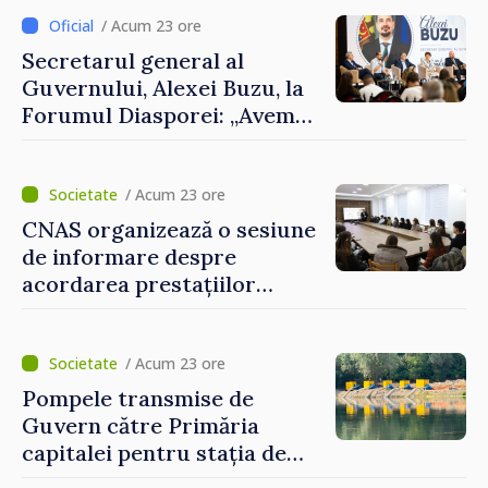
despre parcursul european
al Republicii Moldova.
/ Acum 23 ore
Secretarul general al
Guvernului, Alexei Buzu, la
Forumul Diasporei: „Avem
nevoie de fiecare dintre
dumneavoastră pentru a
construi comunități mai
/ Acum 23 ore
puternice”
CNAS organizează o sesiune
de informare despre
acordarea prestațiilor
sociale și serviciile
electronice. Cetățenii,
invitați să se înscrie la
/ Acum 23 ore
eveniment
Pompele transmise de
Guvern către Primăria
capitalei pentru stația de
captarea a apei de la Vadul