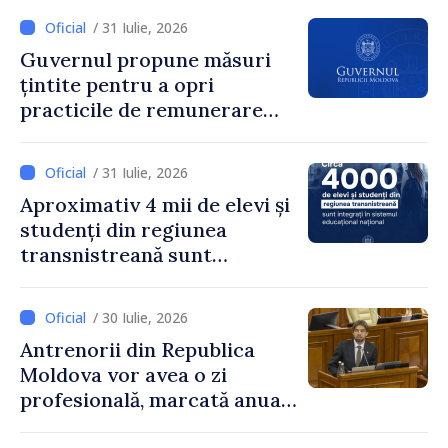
dezvoltar
/ 31 Iulie, 2026
Guvernul propune măsuri
țintite pentru a opri
practicile de remunerare
exagerată
/ 31 Iulie, 2026
Aproximativ 4 mii de elevi și
studenți din regiunea
transnistreană sunt
integrați în sistemul
educațional național
/ 30 Iulie, 2026
Antrenorii din Republica
Moldova vor avea o zi
profesională, marcată anual
pe 25 septembrie