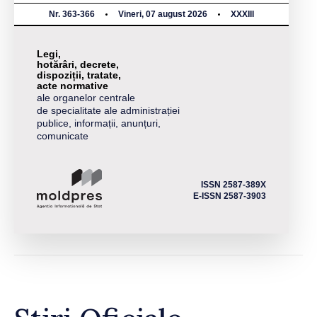
Nr. 363-366
Vineri, 07 august 2026
XXXIII
Legi,
hotărâri, decrete,
dispoziții, tratate,
acte normative
ale organelor centrale
de specialitate ale administrației
publice, informații, anunțuri,
comunicate
ISSN 2587-389X
E-ISSN 2587-3903