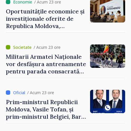
/ Acum 23 ore
Oportunitățile economice și
investiționale oferite de
Republica Moldova,
prezentate de vicepremierul
Eugeniu Osmochescu, la
Forumul Diasporei
/ Acum 23 ore
Militarii Armatei Naționale
vor desfășura antrenamente
pentru parada consacrată
Zilei Independenței
/ Acum 23 ore
Prim-ministrul Republicii
Moldova, Vasile Tofan, și
prim-ministrul Belgiei, Bart
De Wever, au discutat