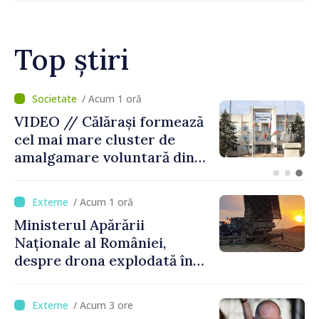
Top știri
/ Acum 16 minute
BTA: Tendința de scădere a
nivelului Dunării se menține,
iar situația hidrologică
rămâne dificilă
/ Acum 1 oră
Ministerul Apărării
Naționale al României,
despre drona explodată în
Bulgaria: „Radarele noastre
nu au detectat niciun
/ Acum 3 ore
vehicul aerian”