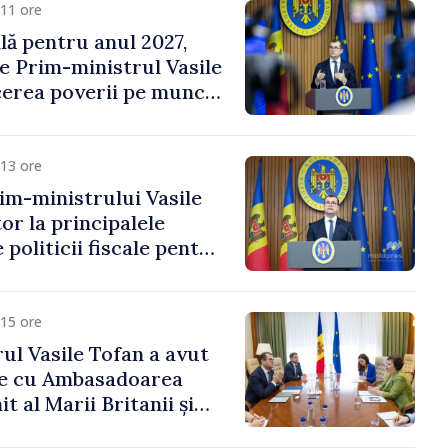
11 ore
ală pentru anul 2027,
e Prim-ministrul Vasile
erea poverii pe muncă,
vestițiilor și o taxare
lă
13 ore
im-ministrului Vasile
or la principalele
 politicii fiscale pentru
15 ore
ul Vasile Tofan a avut
re cu Ambasadoarea
t al Marii Britanii și
Nord, Fern Horine