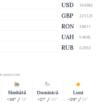
USD
16.6982
GBP
22.5125
RON
3.8611
UAH
0.4045
RUB
0.2053
 de
meteo2.md
Sîmbătă
Duminică
Luni
+30° /
21°
+27° /
20°
+29° /
19°