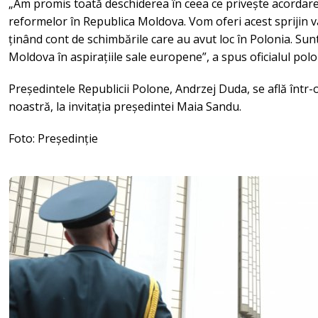
„Am promis toată deschiderea în ceea ce privește acordare
reformelor în Republica Moldova. Vom oferi acest sprijin v
ținând cont de schimbările care au avut loc în Polonia. S
Moldova în aspirațiile sale europene”, a spus oficialul polo
Președintele Republicii Polone, Andrzej Duda, se află într-o 
noastră, la invitația președintei Maia Sandu.
Foto: Președinție