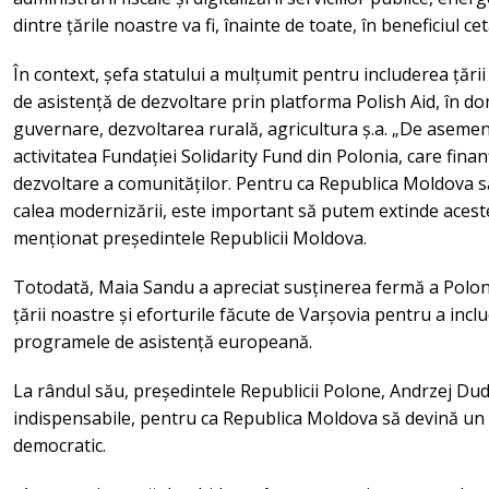
dintre țările noastre va fi, înainte de toate, în beneficiul c
În context, șefa statului a mulțumit pentru includerea țării 
de asistență de dezvoltare prin platforma Polish Aid, în 
guvernare, dezvoltarea rurală, agricultura ș.a. „De asem
activitatea Fundației Solidarity Fund din Polonia, care fin
dezvoltare a comunităților. Pentru ca Republica Moldova 
calea modernizării, este important să putem extinde aceste
menționat președintele Republicii Moldova.
Totodată, Maia Sandu a apreciat susținerea fermă a Poloni
țării noastre și eforturile făcute de Varșovia pentru a inc
programele de asistență europeană.
La rândul său, președintele Republicii Polone, Andrzej Du
indispensabile, pentru ca Republica Moldova să devină un s
democratic.