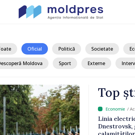
Toate
Oficial
Politică
Societate
Ec
escoperă Moldova
Sport
Externe
Interv
Top șt
/ Acum
 Bălți–
Sancțiuni dis
tă în urma
delegației ta
Moldova. Mai