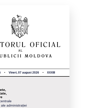
6
Vineri, 07 august 2026
XXXIII
ete,
tate,
ve
centrale
 ale administrației