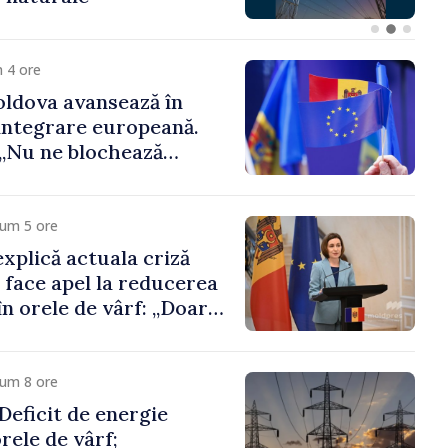
 funcții înalte nu
ica statului”
 4 ore
ldova avansează în
integrare europeană.
„Nu ne blochează
cum 5 ore
xplică actuala criză
i face apel la reducerea
n orele de vârf: „Doar
 menține prețurile la
 mic”
cum 8 ore
eficit de energie
orele de vârf;