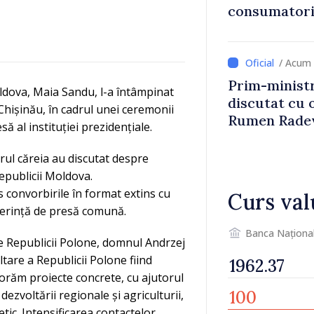
consumatorii
economiseas
/ Acum 
Prim-ministr
ldova, Maia Sandu, l-a întâmpinat
discutat cu 
Chișinău, în cadrul unei ceremonii
Rumen Rade
ă al instituției prezidențiale.
drul căreia au discutat despre
Republicii Moldova.
 convorbirile în format extins cu
Curs val
ferință de presă comună.
Banca Naționa
le Republicii Polone, domnul Andrzej
tare a Republicii Polone fiind
orăm proiecte concrete, cu ajutorul
ezvoltării regionale și agriculturii,
getic. Intensificarea contactelor