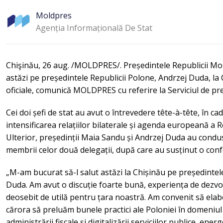
Moldpres
Agenția Informațională De Stat
Chişinău, 26 aug. /MOLDPRES/. Președintele Republicii Mo
astăzi pe președintele Republicii Polone, Andrzej Duda, la 
oficiale, comunică MOLDPRES cu referire la Serviciul de pres
Cei doi șefi de stat au avut o întrevedere tête-à-tête, în ca
intensificarea relațiilor bilaterale și agenda europeană a 
Ulterior, președinții Maia Sandu și Andrzej Duda au condus
membrii celor două delegații, după care au susținut o con
„M-am bucurat să-l salut astăzi la Chișinău pe președinte
Duda. Am avut o discuție foarte bună, experiența de dezvol
deosebit de utilă pentru țara noastră. Am convenit să elab
cărora să preluăm bunele practici ale Poloniei în domeniul d
administrării fiscale și digitalizării serviciilor publice, ener