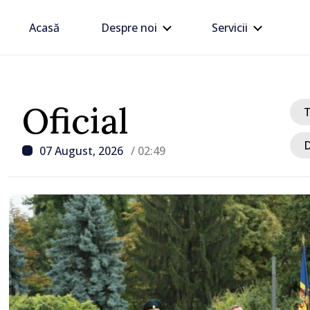
Acasă
Despre noi
Servicii
Oficial
D
07 August, 2026
/ 02:49
/ Acum 3 ore
Linia electrică de 330 kV
Dnestrovsk, grav avaria
calamităților naturale