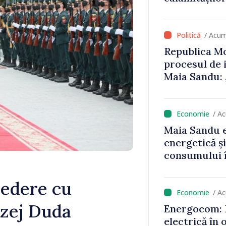
că oameni cu
cunosc polit
/ Acum
Republica Mo
procesul de 
Maia Sandu: 
niciun stat”
/ A
Maia Sandu e
energetică ș
consumului î
astfel putem
un nivel mai
vedere cu
/ A
rzej Duda
Energocom: D
electrică în 