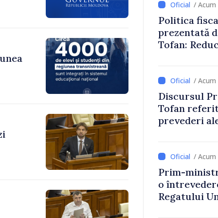
/ Acum 
Politica fisc
prezentată d
Tofan: Reduc
stimularea in
iunea
mai echitabi
/ Acum 
Discursul Pr
Tofan referit
prevederi ale
anul 2027
zi
/ Acum 
Prim-ministr
o întrevede
Regatului Uni
Irlandei de 