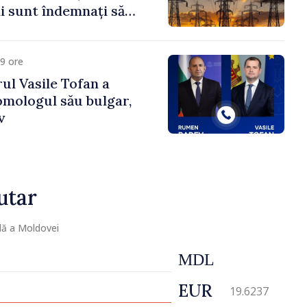
 sunt îndemnați să
că
9 ore
ul Vasile Tofan a
omologul său bulgar,
v
utar
lă a Moldovei
MDL
EUR
19.6237