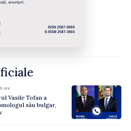
ații, anunțuri,
ISSN 2587-389X
E-ISSN 2587-3903
ficiale
9 ore
ul Vasile Tofan a
omologul său bulgar,
v