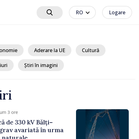
RO
Logare
onomie
Aderare la UE
Cultură
iuri
Știri în imagini
iri
 4 ore
ciplinare după vizita
libanilor în Republica
a Sandu: „Este rușinos