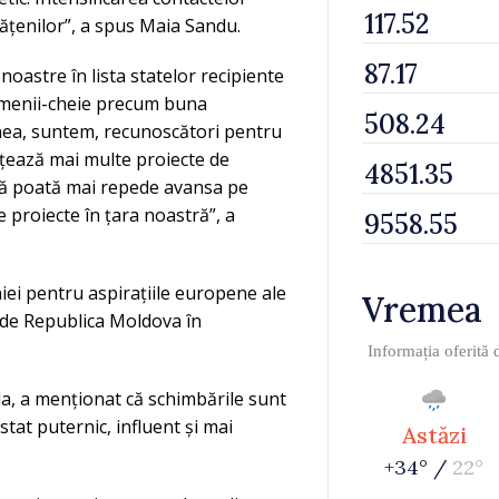
etățenilor”, a spus Maia Sandu.
noastre în lista statelor recipiente
domenii-cheie precum buna
enea, suntem, recunoscători pentru
anțează mai multe proiecte de
să poată mai repede avansa pe
 proiecte în țara noastră”, a
ei pentru aspirațiile europene ale
Vremea
lude Republica Moldova în
Informația oferită
da, a menționat că schimbările sunt
tat puternic, influent și mai
Astăzi
+34° /
22°