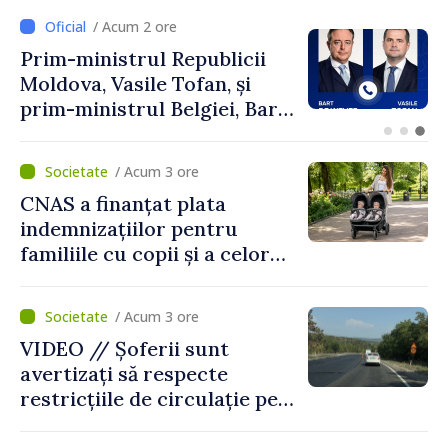
/ Acum 1 oră
Perspectivele cooperării
moldo-turce, discutate de
Prim-ministrul Vasile Tofan
și Ambasadorul Turciei,
Uygar Mustafa Sertel
/ Acum 3 ore
CNAS a finanțat plata
indemnizațiilor pentru
familiile cu copii și a celor
pentru incapacitate
temporară de muncă
/ Acum 3 ore
VIDEO // Șoferii sunt
avertizați să respecte
restricțiile de circulație pe
drumul R3, unde se