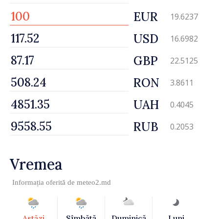
EUR
19.6237
USD
16.6982
GBP
22.5125
RON
3.8611
UAH
0.4045
RUB
0.2053
Vremea
Informația oferită de
meteo2.md
Astăzi
Sîmbătă
Duminică
Luni