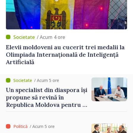
/ Acum 4 ore
Elevii moldoveni au cucerit trei medalii la
Olimpiada Internațională de Inteligență
Artificială
/ Acum 5 ore
Un specialist din diaspora își
propune să revină în
Republica Moldova pentru a
contribui la dezvoltarea
registrului naval național
/ Acum 5 ore