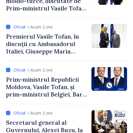
moldo-turce, discutate de
Prim-ministrul Vasile Tofan
și Ambasadorul Turciei,
Uygar Mustafa Sertel
/ Acum 2 ore
Premierul Vasile Tofan, în
discuții cu Ambasadorul
Italiei, Giuseppe Maria
Perricone
/ Acum 2 ore
Prim-ministrul Republicii
Moldova, Vasile Tofan, și
prim-ministrul Belgiei, Bart
De Wever, au discutat
despre parcursul european
/ Acum 2 ore
al Republicii Moldova.
Secretarul general al
Guvernului, Alexei Buzu, la