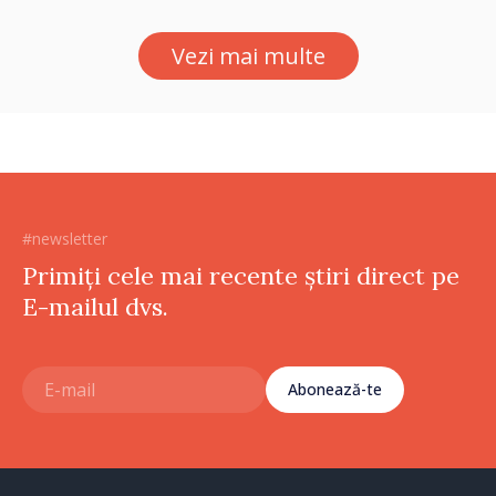
Moldova”
Vezi mai multe
#newsletter
Primiți cele mai recente știri direct pe
E-mailul dvs.
Abonează-te