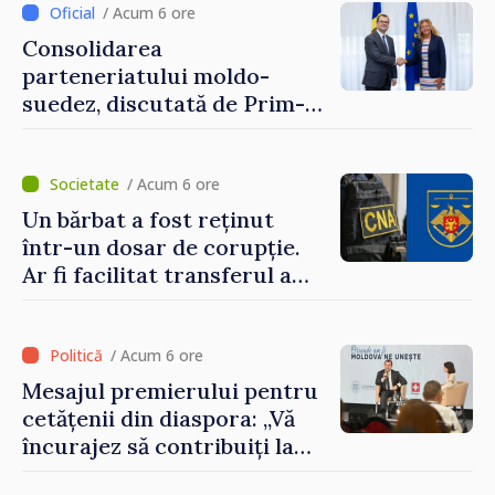
/ Acum 6 ore
Consolidarea
parteneriatului moldo-
suedez, discutată de Prim-
ministrul Vasile Tofan și
Ambasadoarea Suediei,
Petra Lärke
/ Acum 6 ore
Un bărbat a fost reținut
într-un dosar de corupție.
Ar fi facilitat transferul a
60.000 de dolari prin
portofele electronice
/ Acum 6 ore
Mesajul premierului pentru
cetățenii din diaspora: „Vă
încurajez să contribuiți la
dezvoltarea Republicii