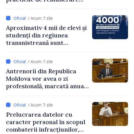
exagerată
/ Acum 7 zile
Aproximativ 4 mii de elevi și
studenți din regiunea
transnistreană sunt
integrați în sistemul
educațional național
/ Acum 7 zile
Antrenorii din Republica
Moldova vor avea o zi
profesională, marcată anual
pe 25 septembrie
/ Acum 7 zile
Prelucrarea datelor cu
caracter personal în scopul
combaterii infracțiunilor,