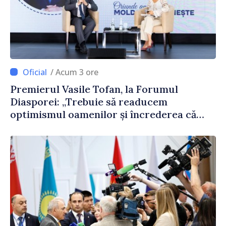
/ Acum 3 ore
Premierul Vasile Tofan, la Forumul
Diasporei: „Trebuie să readucem
optimismul oamenilor și încrederea că
Republica Moldova merge în direcția
corectă”