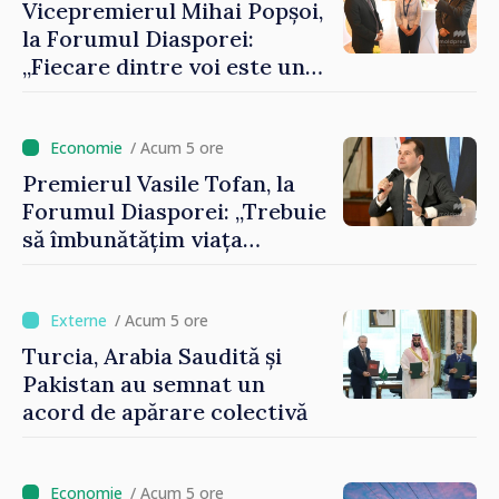
Vicepremierul Mihai Popșoi,
la Forumul Diasporei:
„Fiecare dintre voi este un
ambasador al țării noastre și
contribuie la promovarea
imaginii Republicii Moldova”
/ Acum 5 ore
Premierul Vasile Tofan, la
Forumul Diasporei: „Trebuie
să îmbunătățim viața
oamenilor și să repornim
motoarele economiei”
/ Acum 5 ore
Turcia, Arabia Saudită și
Pakistan au semnat un
acord de apărare colectivă
/ Acum 5 ore