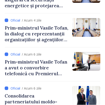
energetice și protejarea
resurselor de apă, aprobate
de CNMC
/ Acum 4 zile
Prim-ministrul Vasile Tofan,
în dialog cu reprezentanții
organizațiilor și agențiilor
internaționale din Republica
Moldova
/ Acum 6 zile
Prim-ministrul Vasile Tofan
a avut o convorbire
telefonică cu Premierul
Ucrainei, Sergii Korețkii
/ Acum 6 zile
Consolidarea
parteneriatului moldo-