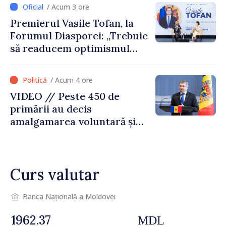
desfășoară lucrări de
/ Acum 3 ore
reparație
Premierul Vasile Tofan, la
Forumul Diasporei: „Trebuie
să readucem optimismul
oamenilor și încrederea că
Republica Moldova merge în
/ Acum 4 ore
direcția corectă”
VIDEO // Peste 450 de
primării au decis
amalgamarea voluntară și
vor beneficia de fonduri
pentru investiții. Igor
Grosu: „Este important să
Curs valutar
depășim blocajele și să dăm o
șansă localităților să se
dezvolte”
Banca Națională a Moldovei
MDL