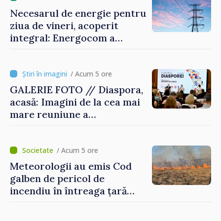
Necesarul de energie pentru
ziua de vineri, acoperit
integral: Energocom a
rezervat volumele
/ Acum 5 ore
GALERIE FOTO // Diaspora,
acasă: Imagini de la cea mai
mare reuniune a
moldovenilor de peste
hotare
/ Acum 5 ore
Meteorologii au emis Cod
galben de pericol de
incendiu în întreaga țară
până pe 14 august