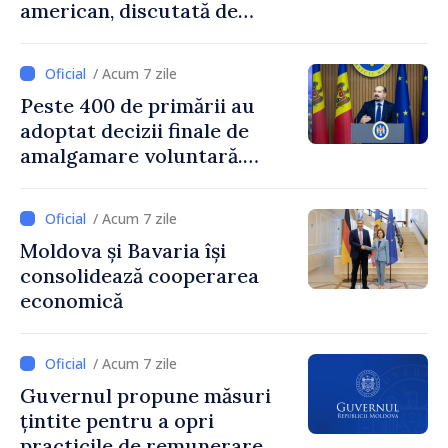
american, discutată de
Prim-ministrul Vasile Tofan
și însărcinatul cu afaceri al
/ Acum 7 zile
SUA, Nick Pietrowicz
Peste 400 de primării au
adoptat decizii finale de
amalgamare voluntară.
Secretarul general al
Guvernului, Alexei Buzu:
/ Acum 7 zile
„85,5% dintre primării au
Moldova și Bavaria își
inițiat procesul. Le
consolidează cooperarea
mulțumim aleșilor locali
economică
pentru că au pus pe primul
loc interesul oamenilor și
dezvoltar
/ Acum 7 zile
Guvernul propune măsuri
țintite pentru a opri
practicile de remunerare