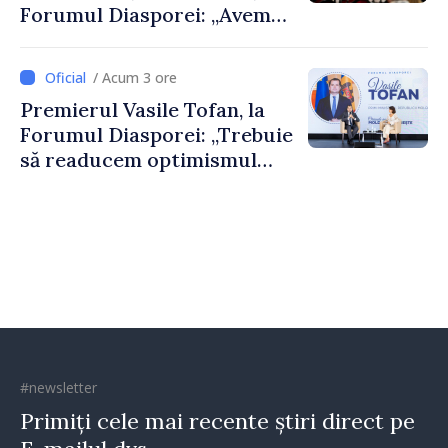
Forumul Diasporei: „Avem
nevoie de fiecare dintre
dumneavoastră pentru a
/ Acum 3 ore
construi comunități mai
Premierul Vasile Tofan, la
puternice”
Forumul Diasporei: „Trebuie
să readucem optimismul
oamenilor și încrederea că
Republica Moldova merge în
direcția corectă”
#newsletter
Primiți cele mai recente știri direct pe