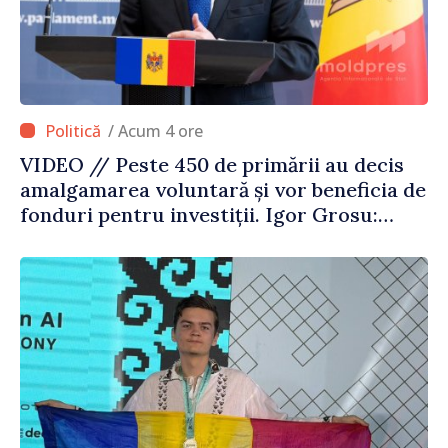
/ Acum 4 ore
VIDEO // Peste 450 de primării au decis
amalgamarea voluntară și vor beneficia de
fonduri pentru investiții. Igor Grosu:
„Este important să depășim blocajele și să
dăm o șansă localităților să se dezvolte”