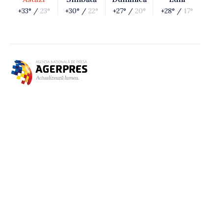
+33° /
23°
+30° /
22°
+27° /
20°
+28° /
17°