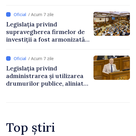
reglementată de o nouă lege
/ Acum 7 zile
Legislația privind
supravegherea firmelor de
investiții a fost armonizată
cu normele UE
/ Acum 7 zile
Legislația privind
administrarea și utilizarea
drumurilor publice, aliniată
la standardele UE
Top știri