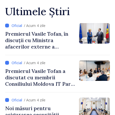
Ultimele Știri
/ Acum 4 zile
Premierul Vasile Tofan, în
discuții cu Ministra
afacerilor externe a
Letoniei, Baiba Braže
/ Acum 4 zile
Premierul Vasile Tofan a
discutat cu membrii
Consiliului Moldova IT Park:
„Guvernul va fi un aliat al
industriei IT”
/ Acum 4 zile
Noi măsuri pentru
asigurarea securității