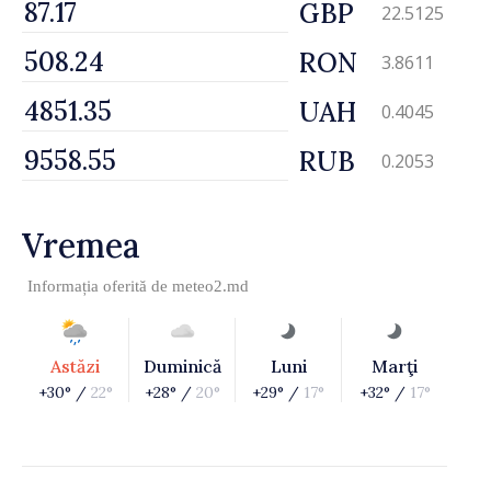
GBP
22.5125
RON
3.8611
UAH
0.4045
RUB
0.2053
Vremea
Informația oferită de
meteo2.md
Astăzi
Duminică
Luni
Marţi
+30° /
22°
+28° /
20°
+29° /
17°
+32° /
17°