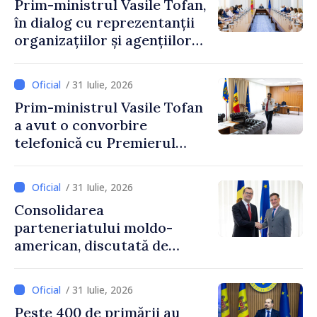
Prim-ministrul Vasile Tofan,
în dialog cu reprezentanții
organizațiilor și agențiilor
internaționale din Republica
Moldova
/ 31 Iulie, 2026
Prim-ministrul Vasile Tofan
a avut o convorbire
telefonică cu Premierul
Ucrainei, Sergii Korețkii
/ 31 Iulie, 2026
Consolidarea
parteneriatului moldo-
american, discutată de
Prim-ministrul Vasile Tofan
și însărcinatul cu afaceri al
/ 31 Iulie, 2026
SUA, Nick Pietrowicz
Peste 400 de primării au