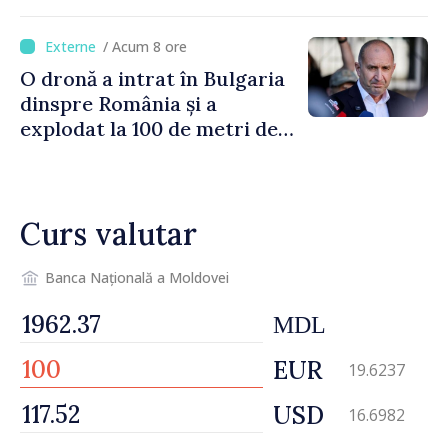
Bulgaria: „Radarele noastre
nu au detectat niciun
/ Acum 8 ore
vehicul aerian”
O dronă a intrat în Bulgaria
dinspre România și a
explodat la 100 de metri de
graniță
Curs valutar
Banca Națională a Moldovei
MDL
EUR
19.6237
USD
16.6982