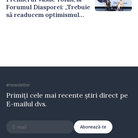
puternice”
Forumul Diasporei: „Trebuie
să readucem optimismul
oamenilor și încrederea că
Republica Moldova merge în
direcția corectă”
#newsletter
Primiți cele mai recente știri direct pe
E-mailul dvs.
Abonează-te