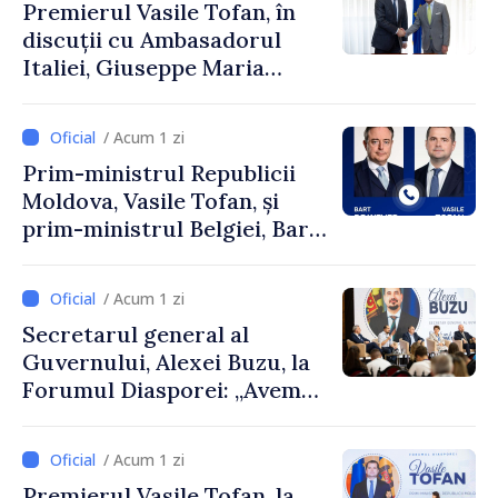
Premierul Vasile Tofan, în
discuții cu Ambasadorul
Italiei, Giuseppe Maria
Perricone
/ Acum 1 zi
Prim-ministrul Republicii
Moldova, Vasile Tofan, și
prim-ministrul Belgiei, Bart
De Wever, au discutat
despre parcursul european
/ Acum 1 zi
al Republicii Moldova.
Secretarul general al
Guvernului, Alexei Buzu, la
Forumul Diasporei: „Avem
nevoie de fiecare dintre
dumneavoastră pentru a
/ Acum 1 zi
construi comunități mai
Premierul Vasile Tofan, la