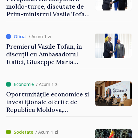
moldo-turce, discutate de
Prim-ministrul Vasile Tofan
și Ambasadorul Turciei,
Uygar Mustafa Sertel
/ Acum 1 zi
Premierul Vasile Tofan, în
discuții cu Ambasadorul
Italiei, Giuseppe Maria
Perricone
/ Acum 1 zi
Oportunitățile economice și
investiționale oferite de
Republica Moldova,
prezentate de vicepremierul
Eugeniu Osmochescu, la
Forumul Diasporei
/ Acum 1 zi