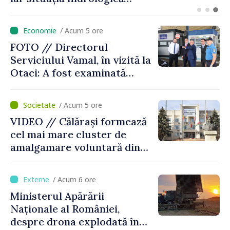
Compania îndeamnă
cetățenii să reducă
/ Acum 5 ore
consumul în orele de vârf
FOTO // Directorul
Serviciului Vamal, în vizită la
Otaci: A fost examinată
posibilitatea dotării Zonei de
control vamal cu un scanner
/ Acum 5 ore
performant
VIDEO // Călărași formează
cel mai mare cluster de
amalgamare voluntară din
Republica Moldova. Consiliul
orășenesc a aprobat decizia
/ Acum 6 ore
finală
Ministerul Apărării
Naționale al României,
despre drona explodată în