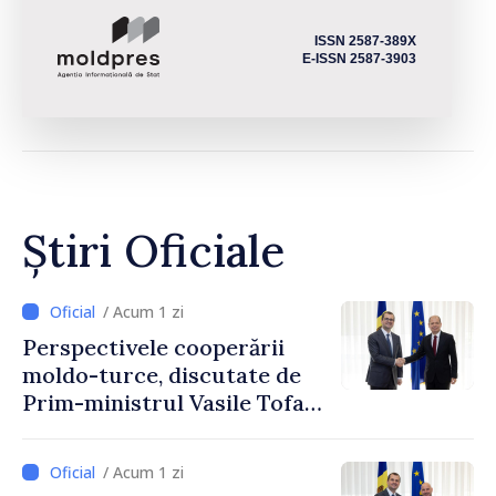
ISSN 2587-389X
E-ISSN 2587-3903
Știri Oficiale
/ Acum 1 zi
Perspectivele cooperării
moldo-turce, discutate de
Prim-ministrul Vasile Tofan
și Ambasadorul Turciei,
Uygar Mustafa Sertel
/ Acum 1 zi