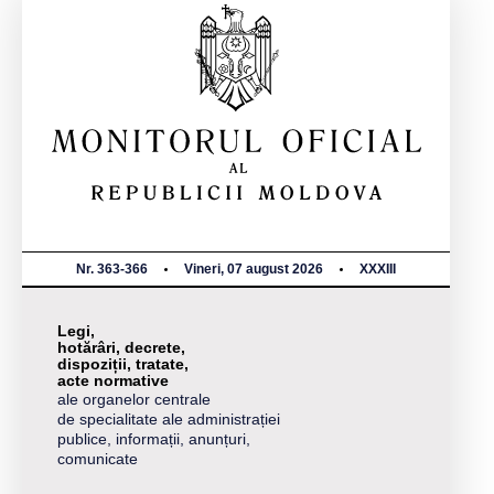
Nr. 363-366
Vineri, 07 august 2026
XXXIII
Legi,
hotărâri, decrete,
dispoziții, tratate,
acte normative
ale organelor centrale
de specialitate ale administrației
publice, informații, anunțuri,
comunicate