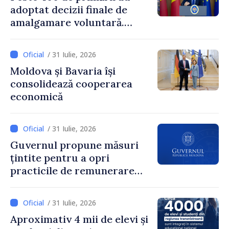
adoptat decizii finale de
amalgamare voluntară.
Secretarul general al
Guvernului, Alexei Buzu:
/ 31 Iulie, 2026
„85,5% dintre primării au
Moldova și Bavaria își
inițiat procesul. Le
consolidează cooperarea
mulțumim aleșilor locali
economică
pentru că au pus pe primul
loc interesul oamenilor și
dezvoltar
/ 31 Iulie, 2026
Guvernul propune măsuri
țintite pentru a opri
practicile de remunerare
exagerată
/ 31 Iulie, 2026
Aproximativ 4 mii de elevi și