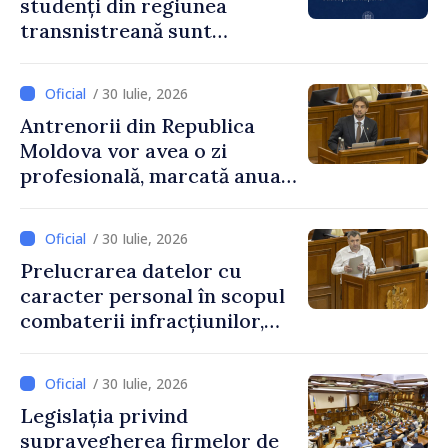
studenți din regiunea
transnistreană sunt
integrați în sistemul
educațional național
/ 30 Iulie, 2026
Antrenorii din Republica
Moldova vor avea o zi
profesională, marcată anual
pe 25 septembrie
/ 30 Iulie, 2026
Prelucrarea datelor cu
caracter personal în scopul
combaterii infracțiunilor,
reglementată de o nouă lege
/ 30 Iulie, 2026
Legislația privind
supravegherea firmelor de