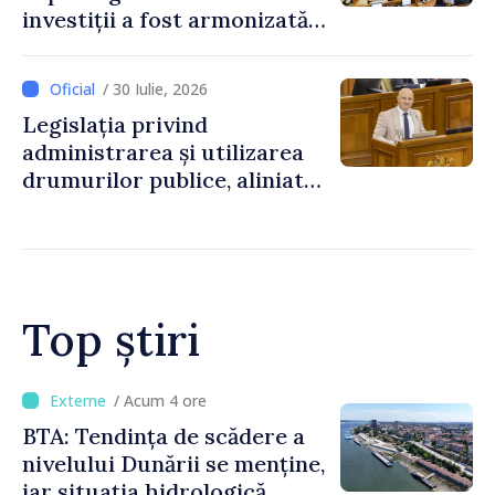
investiții a fost armonizată
cu normele UE
/ 30 Iulie, 2026
Legislația privind
administrarea și utilizarea
drumurilor publice, aliniată
la standardele UE
Top știri
/ Acum 2 ore
Energocom a asigurat
necesarul de energie
electrică pentru 8 august.