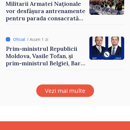
Militarii Armatei Naționale
vor desfășura antrenamente
pentru parada consacrată
Zilei Independenței
/ Acum 1 zi
Prim-ministrul Republicii
Moldova, Vasile Tofan, și
prim-ministrul Belgiei, Bart
De Wever, au discutat
despre parcursul european
al Republicii Moldova.
Vezi mai multe