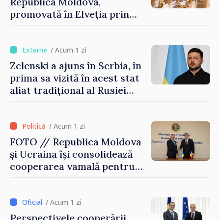
Republica Moldova,
promovată în Elveția prin
turism, investiții și
exporturi
/ Acum 1 zi
Zelenski a ajuns în Serbia, în
prima sa vizită în acest stat
aliat tradițional al Rusiei
după 2022
/ Acum 1 zi
FOTO // Republica Moldova
și Ucraina își consolidează
cooperarea vamală pentru
securizarea frontierei și
integrarea europeană.
Reuniune la Moghiliov-
/ Acum 1 zi
Podolsk
Perspectivele cooperării