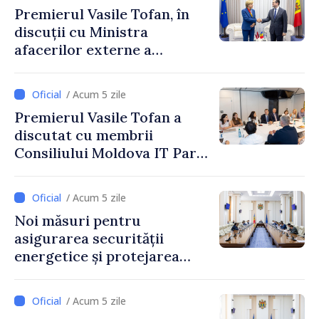
Premierul Vasile Tofan, în
discuții cu Ministra
afacerilor externe a
Letoniei, Baiba Braže
/ Acum 5 zile
Premierul Vasile Tofan a
discutat cu membrii
Consiliului Moldova IT Park:
„Guvernul va fi un aliat al
industriei IT”
/ Acum 5 zile
Noi măsuri pentru
asigurarea securității
energetice și protejarea
resurselor de apă, aprobate
de CNMC
/ Acum 5 zile