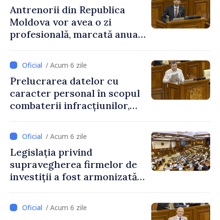
Antrenorii din Republica
Moldova vor avea o zi
profesională, marcată anual
pe 25 septembrie
/ Acum 6 zile
Prelucrarea datelor cu
caracter personal în scopul
combaterii infracțiunilor,
reglementată de o nouă lege
/ Acum 6 zile
Legislația privind
supravegherea firmelor de
investiții a fost armonizată
cu normele UE
/ Acum 6 zile