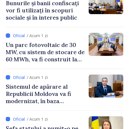
Bunurile și banii confiscați
vor fi utilizați în scopuri
sociale și în interes public
/ Acum 1 zi
Un parc fotovoltaic de 30
MW, cu sistem de stocare de
60 MWh, va fi construit la
Vadul lui Vodă
/ Acum 1 zi
Sistemul de apărare al
Republicii Moldova va fi
modernizat, în baza
Programului de
implementare a Strategiei
/ Acum 1 zi
Naționale de Apărare
Șefa statului a numit-o pe