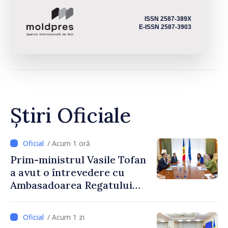
ISSN 2587-389X
E-ISSN 2587-3903
Știri Oficiale
/ Acum 1 oră
Prim-ministrul Vasile Tofan
a avut o întrevedere cu
Ambasadoarea Regatului
Unit al Marii Britanii și
Irlandei de Nord, Fern
/ Acum 1 zi
Horine