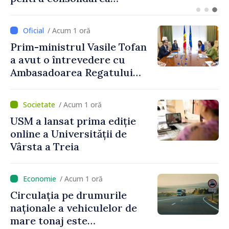
intensificării traficului din
perioada concediilor
/ Acum 1 oră
Prim-ministrul Vasile Tofan
a avut o întrevedere cu
Ambasadoarea Regatului
Unit al Marii Britanii și
Irlandei de Nord, Fern
/ Acum 1 oră
Horine
USM a lansat prima ediție
online a Universității de
Vârsta a Treia
/ Acum 1 oră
Circulația pe drumurile
naționale a vehiculelor de
mare tonaj este