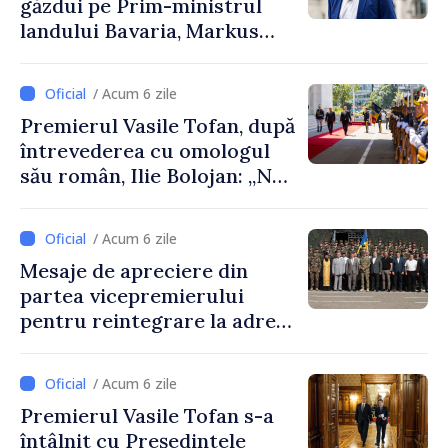
găzdui pe Prim-ministrul
landului Bavaria, Markus
Söder
/ Acum 6 zile
Premierul Vasile Tofan, după
întrevederea cu omologul
său român, Ilie Bolojan: „Ne
dorim să transformăm
apropierea dintre țările
/ Acum 6 zile
noastre în mai multe
Mesaje de apreciere din
investiții și oportunități
partea vicepremierului
pentru oameni”
pentru reintegrare la adresa
celor responsabili din partea
Republicii Moldova de
/ Acum 6 zile
menținerea păcii și ordinii de
Premierul Vasile Tofan s-a
drept în perimetrul Zonei de
întâlnit cu Președintele
Securitate