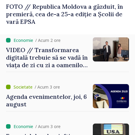
FOTO // Republica Moldova a găzduit, în
premieră, cea de-a 25-a ediție a Școlii de
vară EPSA
/ Acum 2 ore
VIDEO // Transformarea
digitală trebuie să se vadă în
viața de zi cu zi a oamenilor
și în modul în care
funcționează economia:
premierul Vasile Tofan, în
/ Acum 3 ore
vizită la AGE
Agenda evenimentelor, joi, 6
august
/ Acum 3 ore