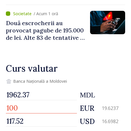
restricționată pe timp de
caniculă
/ Acum 1 oră
Două escrocherii au
provocat pagube de 195.000
de lei. Alte 83 de tentative au
fost dejucate
Curs valutar
Banca Națională a Moldovei
MDL
EUR
19.6237
USD
16.6982