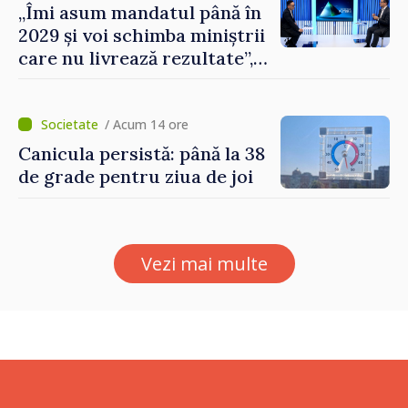
„Îmi asum mandatul până în
2029 și voi schimba miniștrii
care nu livrează rezultate”,
declară premierul Vasile
Tofan
/ Acum 14 ore
Canicula persistă: până la 38
de grade pentru ziua de joi
Vezi mai multe