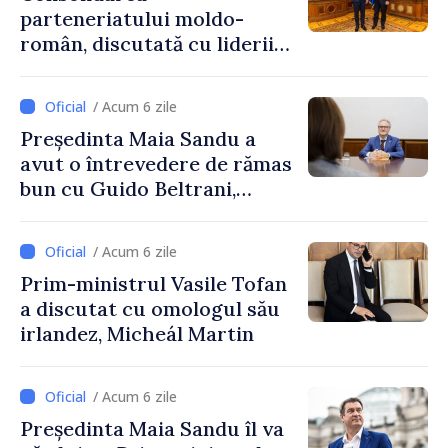
parteneriatului moldo-
român, discutată cu liderii
Parlamentului României
/ Acum 6 zile
Președinta Maia Sandu a
avut o întrevedere de rămas
bun cu Guido Beltrani,
directorul Biroului de
Cooperare al Elveției în
/ Acum 6 zile
Republica Moldova
Prim-ministrul Vasile Tofan
a discutat cu omologul său
irlandez, Micheál Martin
/ Acum 6 zile
Președinta Maia Sandu îl va