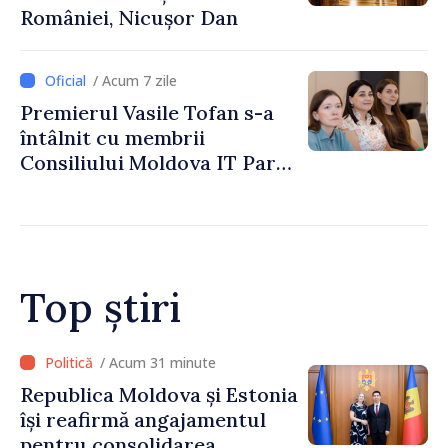
României, Nicușor Dan
/ Acum 7 zile
Premierul Vasile Tofan s-a
întâlnit cu membrii
Consiliului Moldova IT Park:
„Guvernul va fi un aliat al
industriei IT”
Top știri
/ Acum 25 minute
Poliția îndeamnă șoferii să
respecte regulile de
circulație în contextul