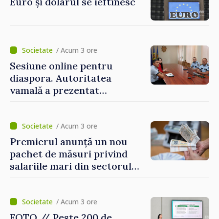
Euro și dolarul se ieftinesc
/ Acum 3 ore
Sesiune online pentru
diaspora. Autoritatea
vamală a prezentat
facilitățile oferite la
revenirea în țară
/ Acum 3 ore
Premierul anunță un nou
pachet de măsuri privind
salariile mari din sectorul
public
/ Acum 3 ore
FOTO // Peste 200 de