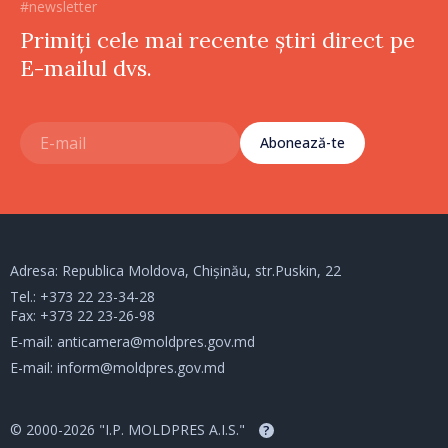
#newsletter
Primiți cele mai recente știri direct pe
E-mailul dvs.
Abonează-te
Adresa: Republica Moldova, Chișinău, str.Puskin, 22
Tel.:
+373 22 23-34-28
Fax: +373 22 23-26-98
E-mail:
anticamera@moldpres.gov.md
E-mail:
inform@moldpres.gov.md
© 2000-2026 "I.P. MOLDPRES A.I.S."
?