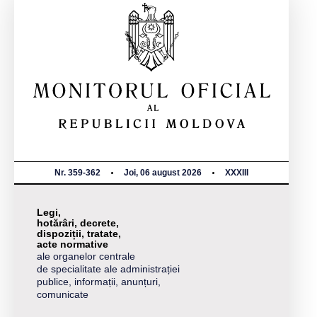
Nr. 359-362
Joi, 06 august 2026
XXXIII
Legi,
hotărâri, decrete,
dispoziții, tratate,
acte normative
ale organelor centrale
de specialitate ale administrației
publice, informații, anunțuri,
comunicate