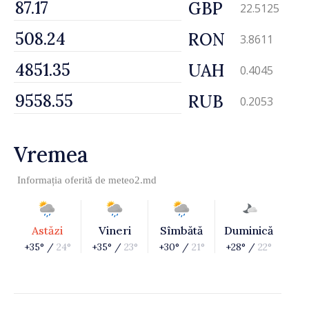
GBP
22.5125
RON
3.8611
UAH
0.4045
RUB
0.2053
Vremea
Informația oferită de
meteo2.md
Astăzi
Vineri
Sîmbătă
Duminică
+35° /
24°
+35° /
23°
+30° /
21°
+28° /
22°