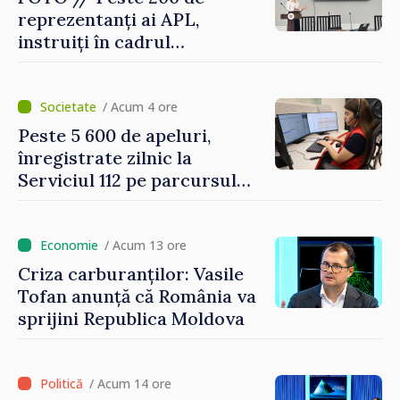
reprezentanți ai APL,
instruiți în cadrul
Platformelor Locale de
Mediu privind aplicarea a
două regulamente din
/ Acum 4 ore
domeniu
Peste 5 600 de apeluri,
înregistrate zilnic la
Serviciul 112 pe parcursul
lunii iulie. Cei mai mulți
cetățeni au solicitat
ambulanța
/ Acum 13 ore
Criza carburanților: Vasile
Tofan anunță că România va
sprijini Republica Moldova
/ Acum 14 ore