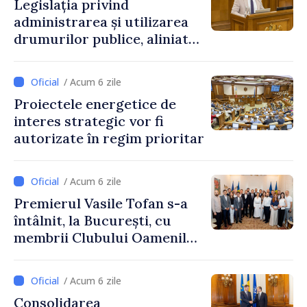
Legislația privind
administrarea și utilizarea
drumurilor publice, aliniată
la standardele UE
/ Acum 6 zile
Proiectele energetice de
interes strategic vor fi
autorizate în regim prioritar
/ Acum 6 zile
Premierul Vasile Tofan s-a
întâlnit, la București, cu
membrii Clubului Oamenilor
de Afaceri Basarabeni
/ Acum 6 zile
Consolidarea