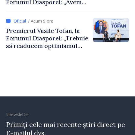
Forumul Diasporei: „Avem
nevoie de fiecare dintre
dumneavoastră pentru a
/ Acum 9 ore
construi comunități mai
Premierul Vasile Tofan, la
puternice”
Forumul Diasporei: „Trebuie
să readucem optimismul
oamenilor și încrederea că
Republica Moldova merge în
direcția corectă”
#newsletter
Primiți cele mai recente știri direct pe
E-mailul dvs.