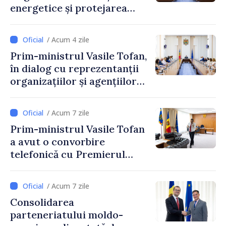
energetice și protejarea
resurselor de apă, aprobate
de CNMC
/ Acum 4 zile
Prim-ministrul Vasile Tofan,
în dialog cu reprezentanții
organizațiilor și agențiilor
internaționale din Republica
Moldova
/ Acum 7 zile
Prim-ministrul Vasile Tofan
a avut o convorbire
telefonică cu Premierul
Ucrainei, Sergii Korețkii
/ Acum 7 zile
Consolidarea
parteneriatului moldo-