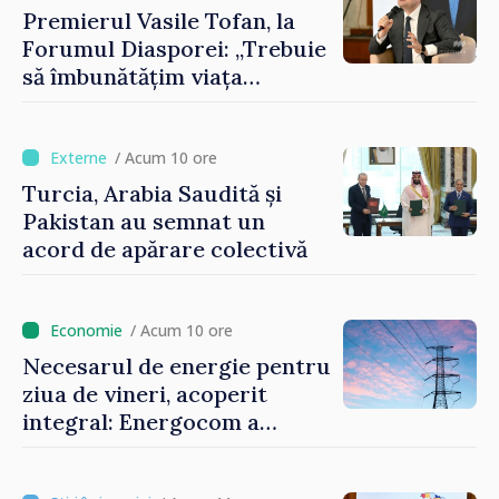
Premierul Vasile Tofan, la
Forumul Diasporei: „Trebuie
să îmbunătățim viața
oamenilor și să repornim
motoarele economiei”
/ Acum 10 ore
Turcia, Arabia Saudită și
Pakistan au semnat un
acord de apărare colectivă
/ Acum 10 ore
Necesarul de energie pentru
ziua de vineri, acoperit
integral: Energocom a
rezervat volumele