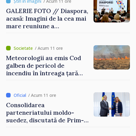
/ Acum 11 ore
GALERIE FOTO // Diaspora,
acasă: Imagini de la cea mai
mare reuniune a
moldovenilor de peste
hotare
/ Acum 11 ore
Meteorologii au emis Cod
galben de pericol de
incendiu în întreaga țară
până pe 14 august
/ Acum 11 ore
Consolidarea
parteneriatului moldo-
suedez, discutată de Prim-
ministrul Vasile Tofan și
Ambasadoarea Suediei,