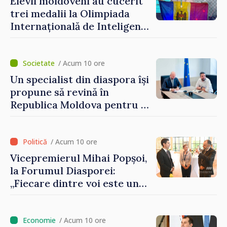
Elevii moldoveni au cucerit
șansă localităților să se
trei medalii la Olimpiada
dezvolte”
Internațională de Inteligență
Artificială
/ Acum 10 ore
Un specialist din diaspora își
propune să revină în
Republica Moldova pentru a
contribui la dezvoltarea
registrului naval național
/ Acum 10 ore
Vicepremierul Mihai Popșoi,
la Forumul Diasporei:
„Fiecare dintre voi este un
ambasador al țării noastre și
contribuie la promovarea
imaginii Republicii Moldova”
/ Acum 10 ore