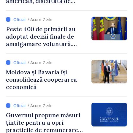
american, discutată de
Prim-ministrul Vasile Tofan
și însărcinatul cu afaceri al
/ Acum 7 zile
SUA, Nick Pietrowicz
Peste 400 de primării au
adoptat decizii finale de
amalgamare voluntară.
Secretarul general al
Guvernului, Alexei Buzu:
/ Acum 7 zile
„85,5% dintre primării au
Moldova și Bavaria își
inițiat procesul. Le
consolidează cooperarea
mulțumim aleșilor locali
economică
pentru că au pus pe primul
loc interesul oamenilor și
dezvoltar
/ Acum 7 zile
Guvernul propune măsuri
țintite pentru a opri
practicile de remunerare