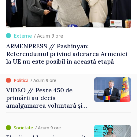
/ Acum 9 ore
ARMENPRESS // Pashinyan:
Referendumul privind aderarea Armeniei
la UE nu este posibil în această etapă
/ Acum 9 ore
VIDEO // Peste 450 de
primării au decis
amalgamarea voluntară și
vor beneficia de fonduri
pentru investiții. Igor
Grosu: „Este important să
/ Acum 9 ore
depășim blocajele și să dăm o