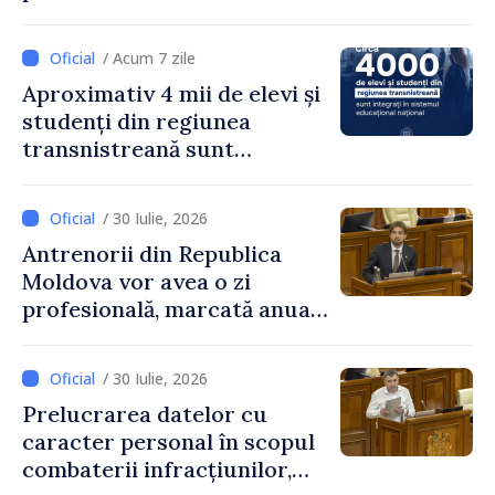
exagerată
/ Acum 7 zile
Aproximativ 4 mii de elevi și
studenți din regiunea
transnistreană sunt
integrați în sistemul
educațional național
/ 30 Iulie, 2026
Antrenorii din Republica
Moldova vor avea o zi
profesională, marcată anual
pe 25 septembrie
/ 30 Iulie, 2026
Prelucrarea datelor cu
caracter personal în scopul
combaterii infracțiunilor,