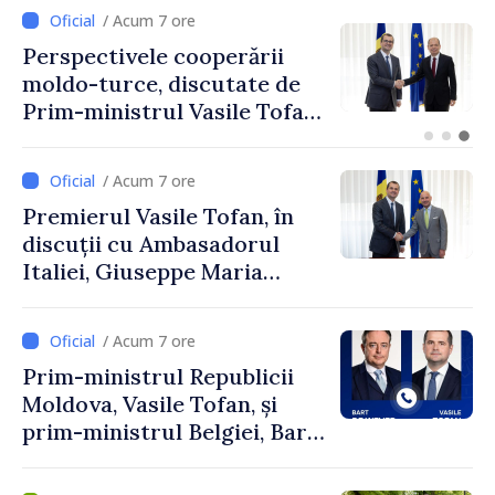
/ Acum 7 ore
/ 
rspectivele cooperării
Foru
ldo-turce, discutate de
Repu
im-ministrul Vasile Tofan
prom
 Ambasadorul Turciei,
turis
gar Mustafa Sertel
expo
/ Acum 7 ore
Premierul Vasile Tofan, în
discuții cu Ambasadorul
Italiei, Giuseppe Maria
Perricone
/ Acum 7 ore
Prim-ministrul Republicii
Moldova, Vasile Tofan, și
prim-ministrul Belgiei, Bart
De Wever, au discutat
despre parcursul european