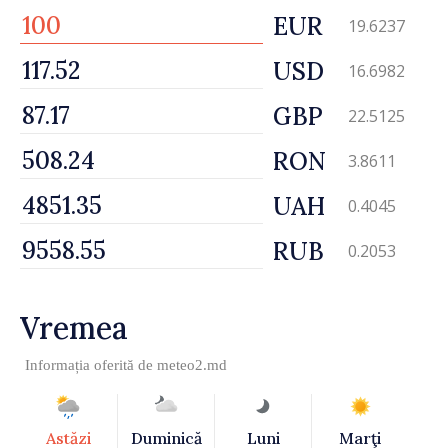
EUR
19.6237
USD
16.6982
GBP
22.5125
RON
3.8611
UAH
0.4045
RUB
0.2053
Vremea
Informația oferită de
meteo2.md
Astăzi
Duminică
Luni
Marţi