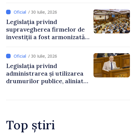
reglementată de o nouă lege
/ 30 Iulie, 2026
Legislația privind
supravegherea firmelor de
investiții a fost armonizată
cu normele UE
/ 30 Iulie, 2026
Legislația privind
administrarea și utilizarea
drumurilor publice, aliniată
la standardele UE
Top știri