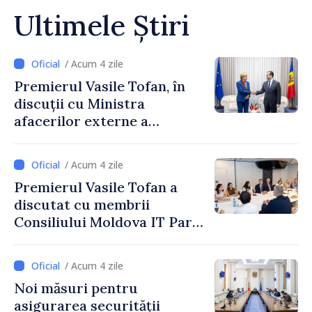
Ultimele Știri
/ Acum 4 zile
Premierul Vasile Tofan, în
discuții cu Ministra
afacerilor externe a
Letoniei, Baiba Braže
/ Acum 4 zile
Premierul Vasile Tofan a
discutat cu membrii
Consiliului Moldova IT Park:
„Guvernul va fi un aliat al
industriei IT”
/ Acum 4 zile
Noi măsuri pentru
asigurarea securității