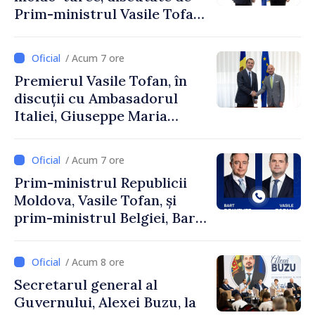
Prim-ministrul Vasile Tofan
și Ambasadorul Turciei,
Uygar Mustafa Sertel
/ Acum 7 ore
Premierul Vasile Tofan, în
discuții cu Ambasadorul
Italiei, Giuseppe Maria
Perricone
/ Acum 7 ore
Prim-ministrul Republicii
Moldova, Vasile Tofan, și
prim-ministrul Belgiei, Bart
De Wever, au discutat
despre parcursul european
/ Acum 8 ore
al Republicii Moldova.
Secretarul general al
Guvernului, Alexei Buzu, la