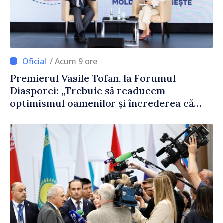
/ Acum 9 ore
Premierul Vasile Tofan, la Forumul
Diasporei: „Trebuie să readucem
optimismul oamenilor și încrederea că
Republica Moldova merge în direcția
corectă”