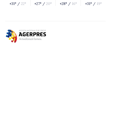
+31° /
22°
+27° /
20°
+28° /
16°
+31° /
19°