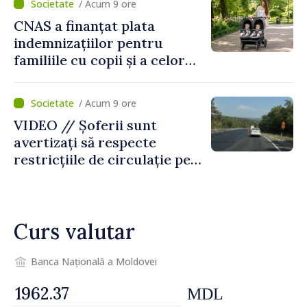
/ Acum 9 ore
al Republicii Moldova.
CNAS a finanțat plata
indemnizațiilor pentru
familiile cu copii și a celor
pentru incapacitate
temporară de muncă
/ Acum 9 ore
VIDEO // Șoferii sunt
avertizați să respecte
restricțiile de circulație pe
drumul R3, unde se
desfășoară lucrări de
reparație
Curs valutar
Banca Națională a Moldovei
MDL