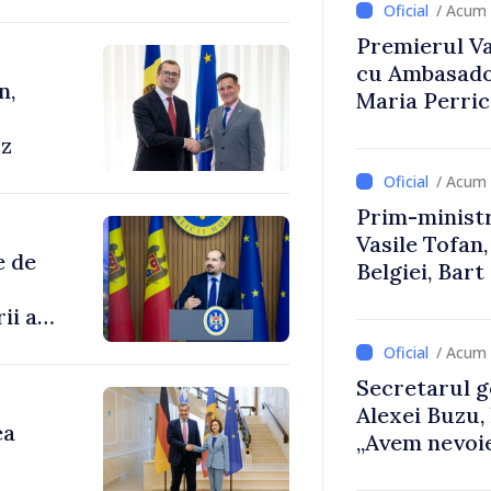
/ Acum 
Premierul Vas
cu Ambasador
n,
Maria Perri
cz
/ Acum 
Prim-ministr
Vasile Tofan,
e de
Belgiei, Bar
despre parcu
ii au
Republicii M
/ Acum 
enilor
Secretarul g
Alexei Buzu,
ea
„Avem nevoie
dumneavoast