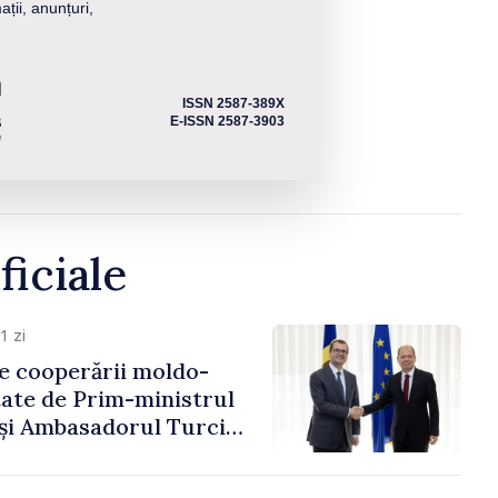
ații, anunțuri,
ISSN 2587-389X
E-ISSN 2587-3903
ficiale
1 zi
e cooperării moldo-
tate de Prim-ministrul
 și Ambasadorul Turciei,
fa Sertel