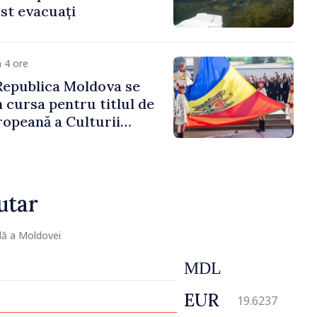
st evacuați
 4 ore
Republica Moldova se
n cursa pentru titlul de
ropeană a Culturii
utar
lă a Moldovei
MDL
EUR
19.6237