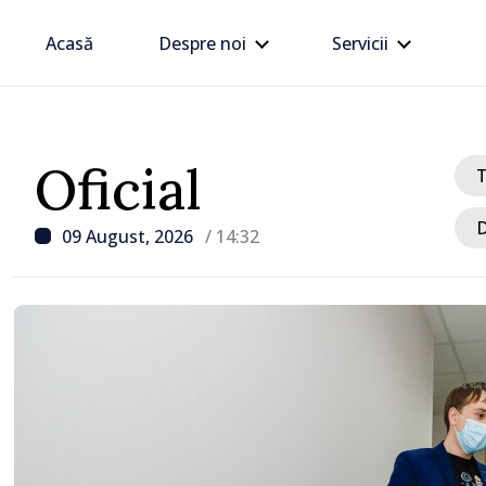
Acasă
Despre noi
Servicii
Oficial
D
09 August, 2026
/ 14:32
/ Acum 50 minute
UPDATE // Explozie la 
Ștefan Vodă. Fragmente 
drone de luptă depistate