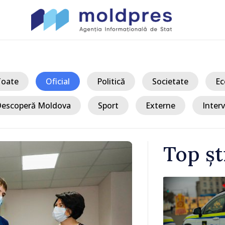
Toate
Oficial
Politică
Societate
Ec
escoperă Moldova
Sport
Externe
Interv
Top șt
/ A
Crocmaz,
ANSA: Țara d
ale unei
va fi afișată 
 la fața
obligatoriu d