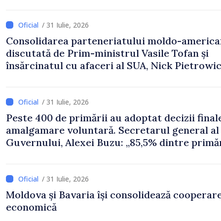
/ 31 Iulie, 2026
Consolidarea parteneriatului moldo-america
discutată de Prim-ministrul Vasile Tofan și
însărcinatul cu afaceri al SUA, Nick Pietrowi
/ 31 Iulie, 2026
Peste 400 de primării au adoptat decizii final
amalgamare voluntară. Secretarul general al
Guvernului, Alexei Buzu: „85,5% dintre primăr
inițiat procesul. Le mulțumim aleșilor locali
pentru că au pus pe primul loc interesul oam
și dezvoltar
/ 31 Iulie, 2026
Moldova și Bavaria își consolidează cooperar
economică