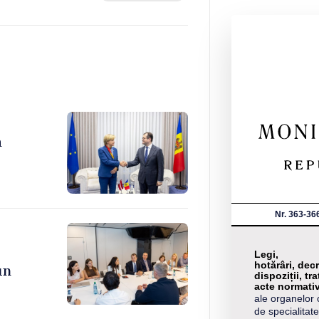
a
Nr. 363-36
Legi,
hotărâri, decr
un
dispoziții, tra
acte normati
ale organelor 
de specialitate