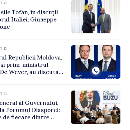
1 zi
ile Tofan, în discuții
ul Italiei, Giuseppe
cone
1 zi
ul Republicii Moldova,
 și prim-ministrul
t De Wever, au discutat
rsul european al
oldova.
1 zi
eneral al Guvernului,
 la Forumul Diasporei:
 de fiecare dintre
ră pentru a construi