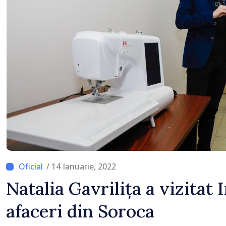
locului
/ 14 Ianuarie, 2022
Natalia Gavrilița a vizitat
afaceri din Soroca