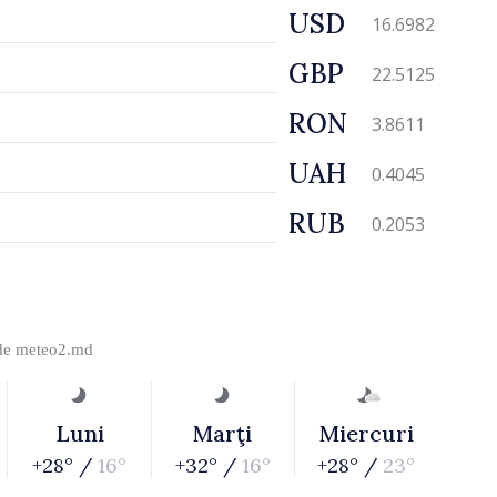
USD
16.6982
GBP
22.5125
RON
3.8611
UAH
0.4045
RUB
0.2053
 de
meteo2.md
Luni
Marţi
Miercuri
+28° /
16°
+32° /
16°
+28° /
23°