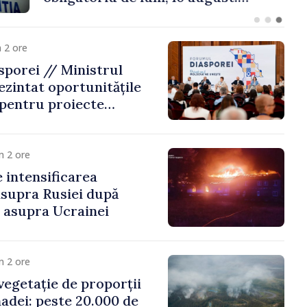
 riscă amenzi de zeci
de lei
 2 ore
porei // Ministrul
ezintat oportunitățile
 pentru proiecte
mobilitatea artiștilor
m 2 ore
e intensificarea
asupra Rusiei după
i asupra Ucrainei
m 2 ore
vegetație de proporții
nadei: peste 20.000 de