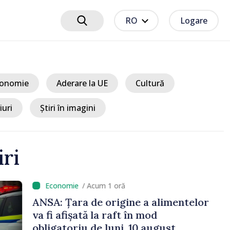
RO
Logare
onomie
Aderare la UE
Cultură
iuri
Știri în imagini
iri
cum 1 oră
e origine a alimentelor
la raft în mod
e luni, 10 august.