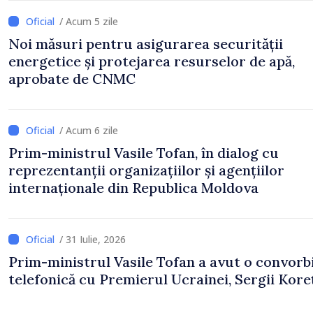
/ Acum 5 zile
Noi măsuri pentru asigurarea securității
energetice și protejarea resurselor de apă,
aprobate de CNMC
/ Acum 6 zile
Prim-ministrul Vasile Tofan, în dialog cu
reprezentanții organizațiilor și agențiilor
internaționale din Republica Moldova
/ 31 Iulie, 2026
Prim-ministrul Vasile Tofan a avut o convorb
telefonică cu Premierul Ucrainei, Sergii Koreț