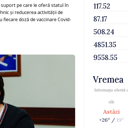
suport pe care le oferă statul în
ic și reducerea activității de
ru fiecare doză de vaccinare Covid-
Vremea
Informația oferită
Astăzi
+26° /
19°