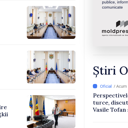
publice, inform
comunicate
Știri O
/ Acum 
Perspectivel
turce, discu
ire
Vasile Tofan
kii
Uygar Musta