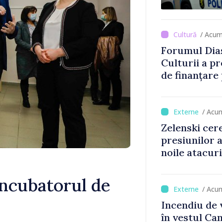
Comercianții
de mii de lei 
/ Acum
Forumul Dias
Culturii a pr
de finanțare
culturale și 
/ Acu
Zelenski cer
presiunilor 
noile atacur
 Incubatorul de
/ Acu
Incendiu de 
în vestul Ca