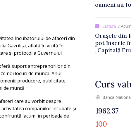
oameni au fo
/ Acum
Orașele din 
vitatea Incubatorului de afaceri din
pot înscrie î
 Gavrilița, aflată în vizită în
„Capitală Eu
care și protocol a Guvernului.
2033”
 oferă suport antreprenorilor din
eze noi locuri de muncă. Anul
omenii: producere, publicitate,
Curs val
noi de muncă.
Banca Naționa
 afaceri care au vorbit despre
 activitatea companiilor incubate și
 confruntă, acum, în perioada de