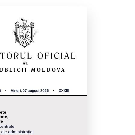
6
Vineri, 07 august 2026
XXXIII
ete,
tate,
ve
centrale
 ale administrației