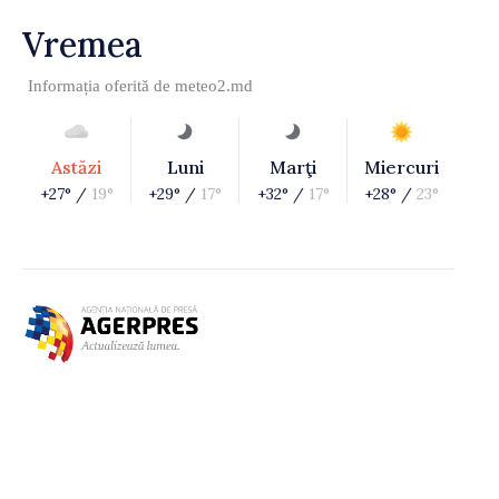
Vremea
Informația oferită de
meteo2.md
Astăzi
Luni
Marţi
Miercuri
+27° /
19°
+29° /
17°
+32° /
17°
+28° /
23°