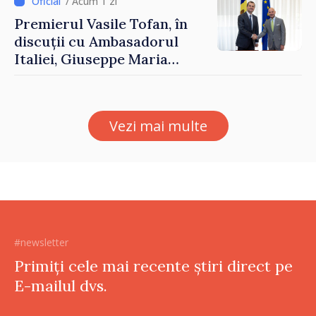
/ Acum 1 zi
Premierul Vasile Tofan, în
discuții cu Ambasadorul
Italiei, Giuseppe Maria
Perricone
Vezi mai multe
#newsletter
Primiți cele mai recente știri direct pe
E-mailul dvs.