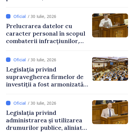
pe 25 septembrie
/ 30 Iulie, 2026
Prelucrarea datelor cu
caracter personal în scopul
combaterii infracțiunilor,
reglementată de o nouă lege
/ 30 Iulie, 2026
Legislația privind
supravegherea firmelor de
investiții a fost armonizată
cu normele UE
/ 30 Iulie, 2026
Legislația privind
administrarea și utilizarea
drumurilor publice, aliniată