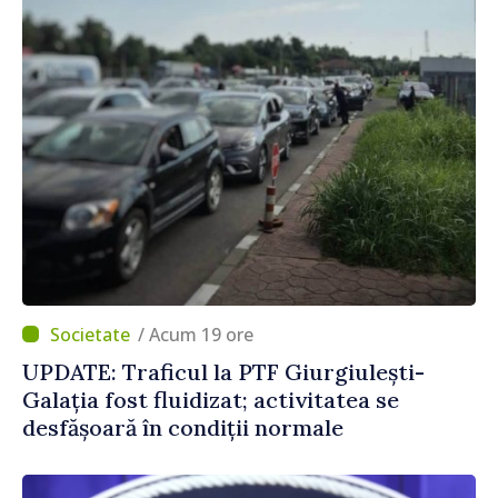
/ Acum 19 ore
UPDATE: Traficul la PTF Giurgiulești-
Galația fost fluidizat; activitatea se
desfășoară în condiții normale