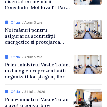
discutat cu membrii
Consiliului Moldova IT Park:
„Guvernul va fi un aliat al
industriei IT”
/ Acum 5 zile
Noi măsuri pentru
asigurarea securității
energetice și protejarea
resurselor de apă, aprobate
de CNMC
/ Acum 5 zile
Prim-ministrul Vasile Tofan,
în dialog cu reprezentanții
organizațiilor și agențiilor
internaționale din Republica
Moldova
/ 31 Iulie, 2026
Prim-ministrul Vasile Tofan
a avut o convorbire