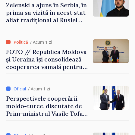
Zelenski a ajuns în Serbia, în
prima sa vizită în acest stat
aliat tradițional al Rusiei
după 2022
/ Acum 1 zi
FOTO // Republica Moldova
și Ucraina își consolidează
cooperarea vamală pentru
securizarea frontierei și
integrarea europeană.
Reuniune la Moghiliov-
/ Acum 1 zi
Podolsk
Perspectivele cooperării
moldo-turce, discutate de
Prim-ministrul Vasile Tofan
și Ambasadorul Turciei,
Uygar Mustafa Sertel