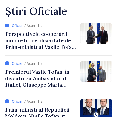
Știri Oficiale
/ Acum 1 zi
Perspectivele cooperării
moldo-turce, discutate de
Prim-ministrul Vasile Tofan
și Ambasadorul Turciei,
Uygar Mustafa Sertel
/ Acum 1 zi
Premierul Vasile Tofan, în
discuții cu Ambasadorul
Italiei, Giuseppe Maria
Perricone
/ Acum 1 zi
Prim-ministrul Republicii
Moldova, Vasile Tofan, și