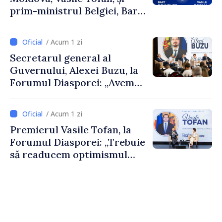
prim-ministrul Belgiei, Bart
De Wever, au discutat
despre parcursul european
/ Acum 1 zi
al Republicii Moldova.
Secretarul general al
Guvernului, Alexei Buzu, la
Forumul Diasporei: „Avem
nevoie de fiecare dintre
dumneavoastră pentru a
/ Acum 1 zi
construi comunități mai
Premierul Vasile Tofan, la
puternice”
Forumul Diasporei: „Trebuie
să readucem optimismul
oamenilor și încrederea că
Republica Moldova merge în
direcția corectă”