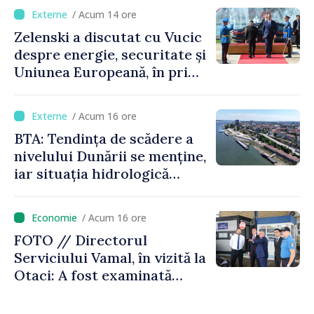
cetățenii să reducă
/ Acum 14 ore
consumul în orele de vârf
Zelenski a discutat cu Vucic
despre energie, securitate și
Uniunea Europeană, în prima
sa vizită în Serbia
/ Acum 16 ore
BTA: Tendința de scădere a
nivelului Dunării se menține,
iar situația hidrologică
rămâne dificilă
/ Acum 16 ore
FOTO // Directorul
Serviciului Vamal, în vizită la
Otaci: A fost examinată
posibilitatea dotării Zonei de
control vamal cu un scanner