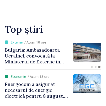
la standardele UE
Top știri
/ Acum 11 minute
Atac masiv cu drone și
rachete asupra regiunii
Odesa. Cel puțin opt
persoane au fost rănite
/ Acum 13 ore
Energocom a asigurat
necesarul de energie
electrică pentru 8 august.
Compania îndeamnă