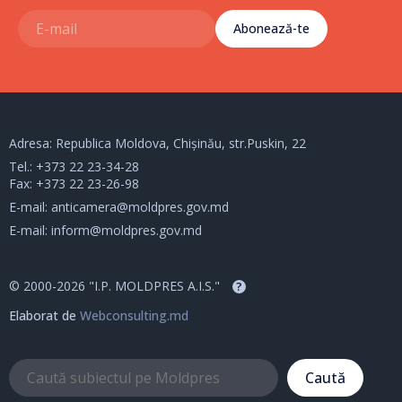
Abonează-te
Adresa: Republica Moldova, Chișinău, str.Puskin, 22
Tel.:
+373 22 23-34-28
Fax: +373 22 23-26-98
E-mail:
anticamera@moldpres.gov.md
E-mail:
inform@moldpres.gov.md
© 2000-2026 "I.P. MOLDPRES A.I.S."
?
Elaborat de
Webconsulting.md
Caută