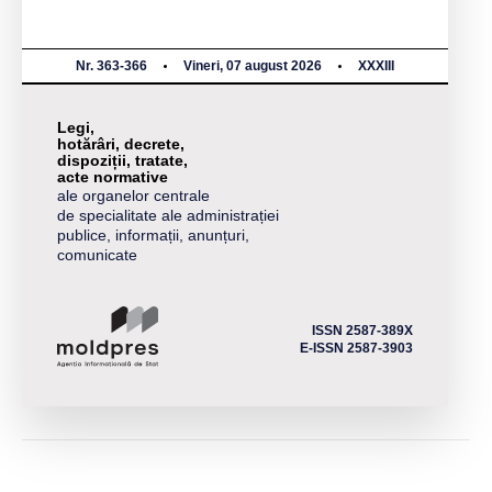
Nr. 363-366
Vineri, 07 august 2026
XXXIII
Legi,
hotărâri, decrete,
dispoziții, tratate,
acte normative
ale organelor centrale
de specialitate ale administrației
publice, informații, anunțuri,
comunicate
ISSN 2587-389X
E-ISSN 2587-3903