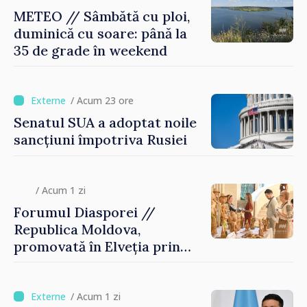
METEO // Sâmbătă cu ploi,
duminică cu soare: până la
35 de grade în weekend
/ Acum 23 ore
Senatul SUA a adoptat noile
sancțiuni împotriva Rusiei
/ Acum 1 zi
Forumul Diasporei //
Republica Moldova,
promovată în Elveția prin
turism, investiții și
exporturi
/ Acum 1 zi