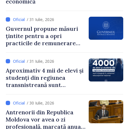
economică
pentru că au pus pe primul
loc interesul oamenilor și
dezvoltar
/ 31 Iulie, 2026
Guvernul propune măsuri
țintite pentru a opri
practicile de remunerare
exagerată
/ 31 Iulie, 2026
Aproximativ 4 mii de elevi și
studenți din regiunea
transnistreană sunt
integrați în sistemul
educațional național
/ 30 Iulie, 2026
Antrenorii din Republica
Moldova vor avea o zi
profesională, marcată anual