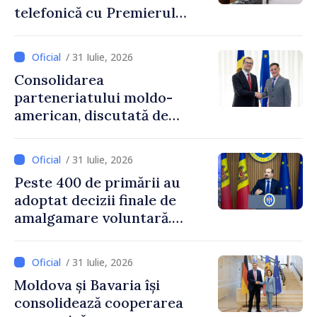
telefonică cu Premierul
Ucrainei, Sergii Korețkii
/ 31 Iulie, 2026
Consolidarea
parteneriatului moldo-
american, discutată de
Prim-ministrul Vasile Tofan
și însărcinatul cu afaceri al
/ 31 Iulie, 2026
SUA, Nick Pietrowicz
Peste 400 de primării au
adoptat decizii finale de
amalgamare voluntară.
Secretarul general al
Guvernului, Alexei Buzu:
/ 31 Iulie, 2026
„85,5% dintre primării au
Moldova și Bavaria își
inițiat procesul. Le
consolidează cooperarea
mulțumim aleșilor locali