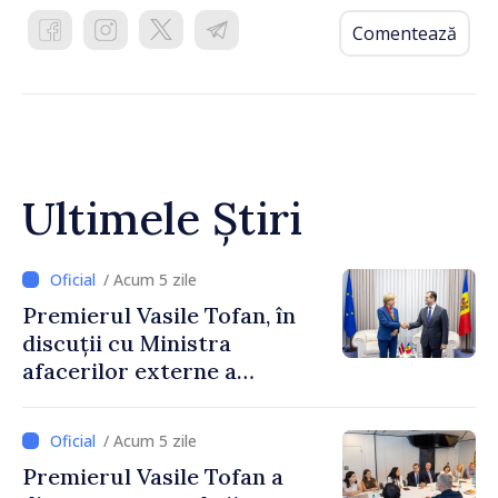
Comentează
Ultimele Știri
/ Acum 5 zile
Premierul Vasile Tofan, în
discuții cu Ministra
afacerilor externe a
Letoniei, Baiba Braže
/ Acum 5 zile
Premierul Vasile Tofan a