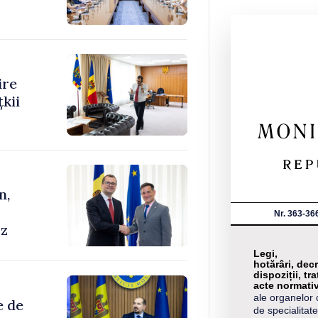
ire
kii
n,
Nr. 363-36
cz
Legi,
hotărâri, decr
dispoziții, tra
acte normati
ale organelor 
e de
de specialitate