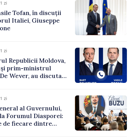
1 zi
ile Tofan, în discuții
ul Italiei, Giuseppe
cone
1 zi
ul Republicii Moldova,
 și prim-ministrul
t De Wever, au discutat
rsul european al
oldova.
1 zi
eneral al Guvernului,
 la Forumul Diasporei:
 de fiecare dintre
ră pentru a construi