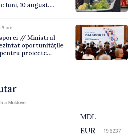
e luni, 10 august.
 riscă amenzi de zeci
de lei
 5 ore
porei // Ministrul
ezintat oportunitățile
 pentru proiecte
mobilitatea artiștilor
utar
lă a Moldovei
MDL
EUR
19.6237