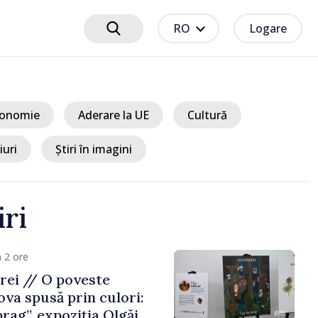
RO
Logare
onomie
Aderare la UE
Cultură
iuri
Știri în imagini
iri
um 2 ore
s la postul vamal Otaci-
olsk, pe sensul de
epublica Moldova