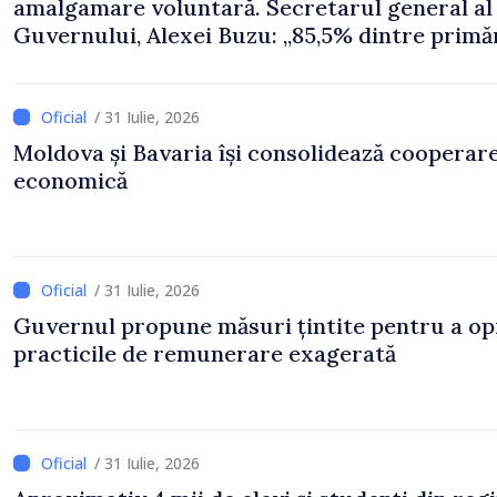
amalgamare voluntară. Secretarul general al
Guvernului, Alexei Buzu: „85,5% dintre primăr
inițiat procesul. Le mulțumim aleșilor locali
pentru că au pus pe primul loc interesul oam
și dezvoltar
/ 31 Iulie, 2026
Moldova și Bavaria își consolidează cooperar
economică
/ 31 Iulie, 2026
Guvernul propune măsuri țintite pentru a op
practicile de remunerare exagerată
/ 31 Iulie, 2026