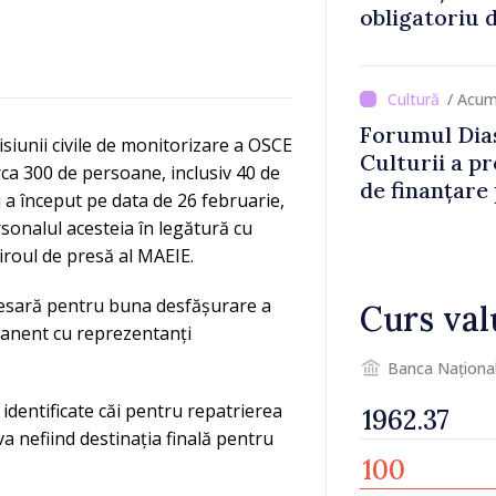
obligatoriu d
Comercianții
de mii de lei 
/ Acum
Forumul Dias
siunii civile de monitorizare a OSCE
Culturii a pr
rca 300 de persoane, inclusiv 40 de
de finanțare
 a început pe data de 26 februarie,
culturale și 
rsonalul acesteia în legătură cu
roul de presă al MAEIE.
ecesară pentru buna desfășurare a
Curs val
ermanent cu reprezentanți
Banca Naționa
identificate căi pentru repatrierea
a nefiind destinația finală pentru