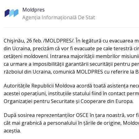
Moldpres
Agenția Informațională De Stat
Chişinău, 26 feb. /MOLDPRES/. În legătură cu evacuarea mi
din Ucraina, precizăm că vor fi evacuate pe cale terestră ci
cetățeni moldoveni. Intrarea majorității membrilor misiunii
ca urmare a imposibilității garantării securității pentru pe
războiul din Ucraina, comunică MOLDPRES cu referire la Bi
Autoritățile Republicii Moldova acordă toată asistența n
acestei operațiuni, instituțiile statului fiind în contact p
Organizației pentru Securitate și Cooperare din Europa.
După sosirea reprezentanților OSCE în țara noastră, vor fi 
cât mai grabnică a personalului în țările de origine, Moldov
aceștia.