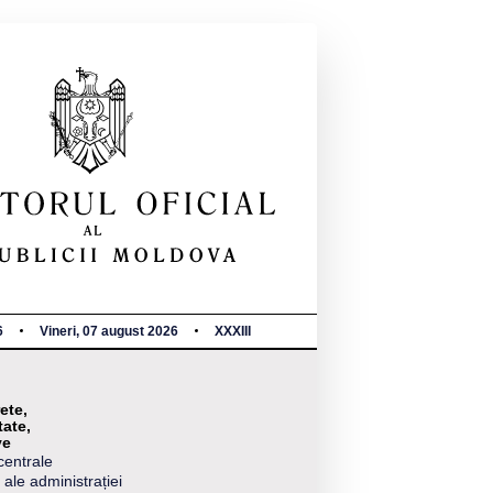
6
Vineri, 07 august 2026
XXXIII
ete,
tate,
ve
centrale
 ale administrației