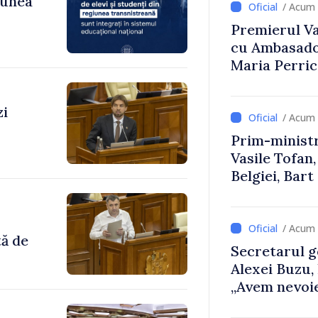
iunea
/ Acum 
Premierul Vas
cu Ambasador
Maria Perri
zi
/ Acum 
Prim-ministr
Vasile Tofan,
Belgiei, Bar
despre parcu
Republicii M
/ Acum 
tă de
Secretarul g
Alexei Buzu,
„Avem nevoie
dumneavoast