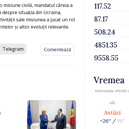
 misiune civilă, mandatul căreia a
 despre situația din Ucraina,
ivității sale misiunea a jucat un rol
telor și altor evoluții relevante.
Telegram
Comentează
Vremea
Informația oferită
a
Astăzi
+26° /
19°