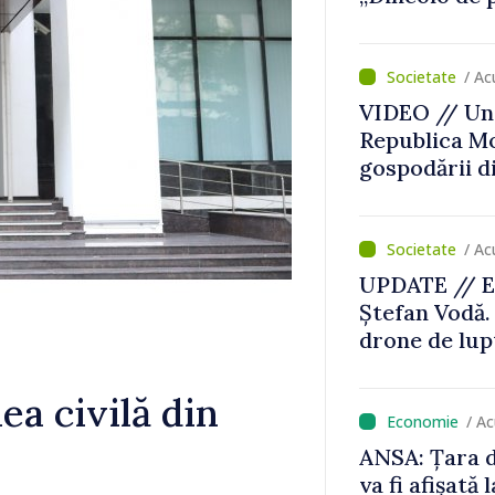
lles
/ Ac
VIDEO // Un 
Republica Mo
gospodării d
/ Ac
UPDATE // E
Ștefan Vodă.
drone de lupt
locului
a civilă din
/ A
ANSA: Țara d
va fi afișată 