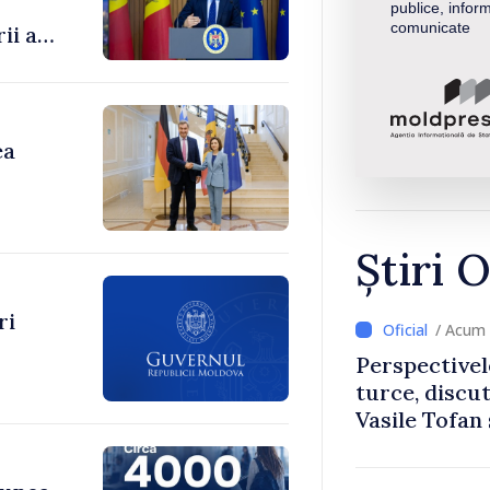
publice, inform
comunicate
ii au
enilor
ea
Știri O
ri
/ Acum 
Perspectivel
turce, discu
Vasile Tofan
Uygar Musta