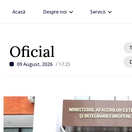
Acasă
Despre noi
Servicii
Oficial
D
09 August, 2026
/ 17:25
/ Acum 2 ore
t
Zilele Diasporei // O po
despre Moldova spusă pr
„Dincolo de prag”, expoz