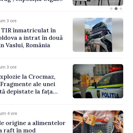
um 3 ore
TIR înmatriculat în
ldova a intrat în două
in Vaslui, România
um 3 ore
xplozie la Crocmaz,
 Fragmente ale unei
ă depistate la fața
cum 4 ore
e origine a alimentelor
la raft în mod