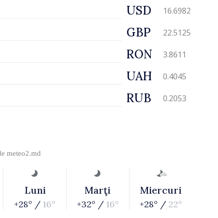
USD
16.6982
GBP
22.5125
RON
3.8611
UAH
0.4045
RUB
0.2053
 de
meteo2.md
Luni
Marţi
Miercuri
+28° /
16°
+32° /
16°
+28° /
22°