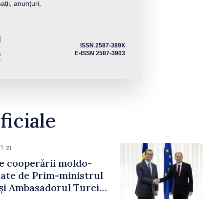
ații, anunțuri,
ISSN 2587-389X
E-ISSN 2587-3903
ficiale
1 zi
e cooperării moldo-
tate de Prim-ministrul
 și Ambasadorul Turciei,
fa Sertel