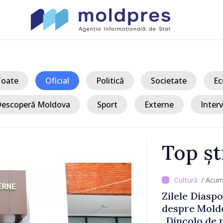
Toate
Oficial
Politică
Societate
Ec
escoperă Moldova
Sport
Externe
Interv
Top șt
/ Ac
veste
Trafic inten
in culori:
Moghilev-Pod
iția Olgăi
ieșire din R