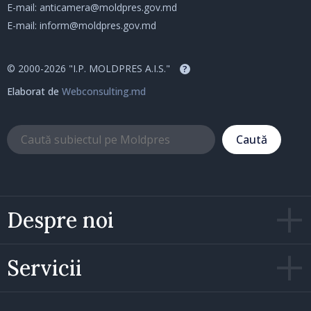
E-mail:
anticamera@moldpres.gov.md
E-mail:
inform@moldpres.gov.md
© 2000-2026 "I.P. MOLDPRES A.I.S."
?
Elaborat de
Webconsulting.md
Caută
Despre noi
Servicii