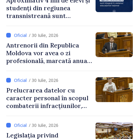
Aproximativ 4 mii de elevi și
studenți din regiunea
transnistreană sunt
integrați în sistemul
educațional național
/ 30 Iulie, 2026
Antrenorii din Republica
Moldova vor avea o zi
profesională, marcată anual
pe 25 septembrie
/ 30 Iulie, 2026
Prelucrarea datelor cu
caracter personal în scopul
combaterii infracțiunilor,
reglementată de o nouă lege
/ 30 Iulie, 2026
Legislația privind