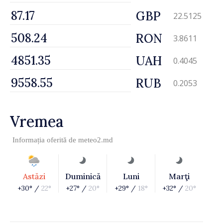
GBP
22.5125
RON
3.8611
UAH
0.4045
RUB
0.2053
Vremea
Informația oferită de
meteo2.md
Astăzi
Duminică
Luni
Marţi
+30° /
22°
+27° /
20°
+29° /
18°
+32° /
20°