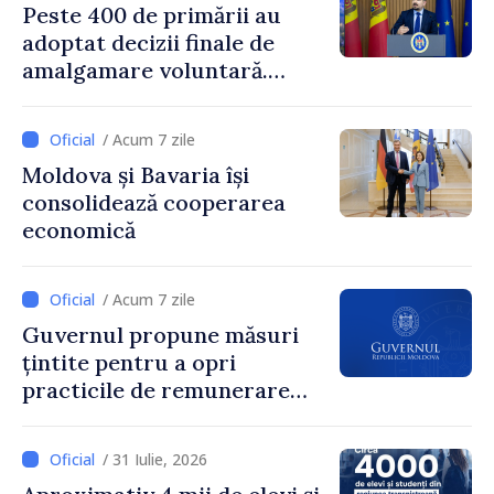
Peste 400 de primării au
adoptat decizii finale de
amalgamare voluntară.
Secretarul general al
Guvernului, Alexei Buzu:
/ Acum 7 zile
„85,5% dintre primării au
Moldova și Bavaria își
inițiat procesul. Le
consolidează cooperarea
mulțumim aleșilor locali
economică
pentru că au pus pe primul
loc interesul oamenilor și
dezvoltar
/ Acum 7 zile
Guvernul propune măsuri
țintite pentru a opri
practicile de remunerare
exagerată
/ 31 Iulie, 2026