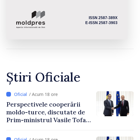
ISSN 2587-389X
E-ISSN 2587-3903
Știri Oficiale
/ Acum 18 ore
Perspectivele cooperării
moldo-turce, discutate de
Prim-ministrul Vasile Tofan
și Ambasadorul Turciei,
Uygar Mustafa Sertel
/ Acum 18 ore