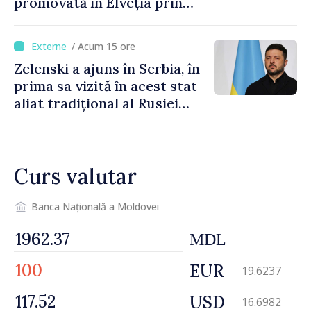
promovată în Elveția prin
turism, investiții și
exporturi
/ Acum 15 ore
Zelenski a ajuns în Serbia, în
prima sa vizită în acest stat
aliat tradițional al Rusiei
după 2022
Curs valutar
Banca Națională a Moldovei
MDL
EUR
19.6237
USD
16.6982