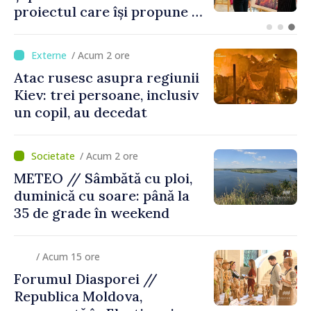
sensul de ieșire din
Republica Moldova
/ Acum 2 ore
Atac rusesc asupra regiunii
Kiev: trei persoane, inclusiv
un copil, au decedat
/ Acum 2 ore
METEO // Sâmbătă cu ploi,
duminică cu soare: până la
35 de grade în weekend
/ Acum 15 ore
Forumul Diasporei //
Republica Moldova,