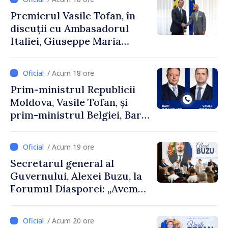
Premierul Vasile Tofan, în
discuții cu Ambasadorul
Italiei, Giuseppe Maria
Perricone
/ Acum 18 ore
Prim-ministrul Republicii
Moldova, Vasile Tofan, și
prim-ministrul Belgiei, Bart
De Wever, au discutat
despre parcursul european
/ Acum 19 ore
al Republicii Moldova.
Secretarul general al
Guvernului, Alexei Buzu, la
Forumul Diasporei: „Avem
nevoie de fiecare dintre
dumneavoastră pentru a
/ Acum 20 ore
construi comunități mai