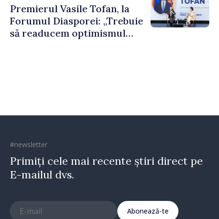
Premierul Vasile Tofan, la
puternice”
Forumul Diasporei: „Trebuie
să readucem optimismul
oamenilor și încrederea că
Republica Moldova merge în
direcția corectă”
#newsletter
Primiți cele mai recente știri direct pe
E-mailul dvs.
Abonează-te