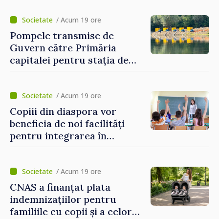
electronice. Cetățenii,
invitați să se înscrie la
/ Acum 19 ore
eveniment
Pompele transmise de
Guvern către Primăria
capitalei pentru stația de
captarea a apei de la Vadul
lui Vodă au fost instalate și
puse în funcțiune
/ Acum 19 ore
Copiii din diaspora vor
beneficia de noi facilități
pentru integrarea în
sistemul educațional din
Republica Moldova
/ Acum 19 ore
CNAS a finanțat plata
indemnizațiilor pentru
familiile cu copii și a celor