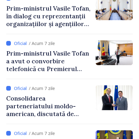
Prim-ministrul Vasile Tofan,
în dialog cu reprezentanții
organizațiilor și agențiilor
internaționale din Republica
Moldova
/ Acum 7 zile
Prim-ministrul Vasile Tofan
a avut o convorbire
telefonică cu Premierul
Ucrainei, Sergii Korețkii
/ Acum 7 zile
Consolidarea
parteneriatului moldo-
american, discutată de
Prim-ministrul Vasile Tofan
și însărcinatul cu afaceri al
/ Acum 7 zile
SUA, Nick Pietrowicz