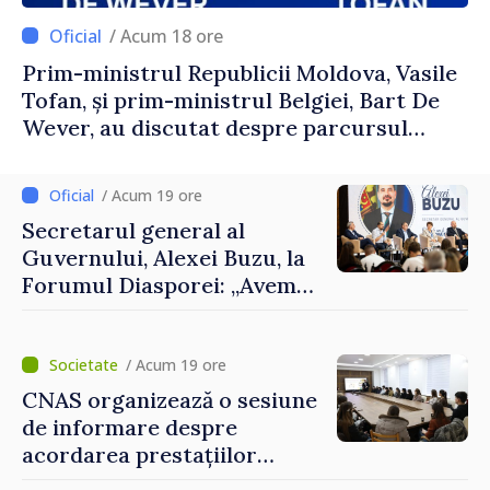
/ Acum 18 ore
Prim-ministrul Republicii Moldova, Vasile
Tofan, și prim-ministrul Belgiei, Bart De
Wever, au discutat despre parcursul
european al Republicii Moldova.
/ Acum 19 ore
Secretarul general al
Guvernului, Alexei Buzu, la
Forumul Diasporei: „Avem
nevoie de fiecare dintre
dumneavoastră pentru a
construi comunități mai
/ Acum 19 ore
puternice”
CNAS organizează o sesiune
de informare despre
acordarea prestațiilor
sociale și serviciile