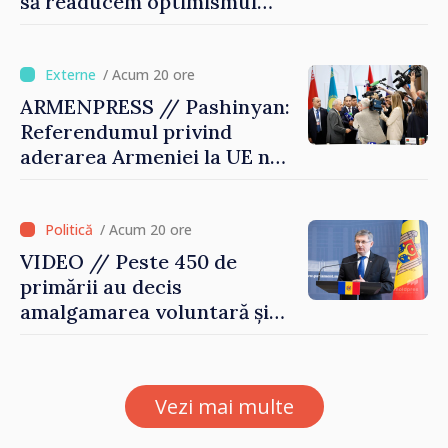
să readucem optimismul
oamenilor și încrederea că
Republica Moldova merge în
direcția corectă”
/ Acum 20 ore
ARMENPRESS // Pashinyan:
Referendumul privind
aderarea Armeniei la UE nu
este posibil în această etapă
/ Acum 20 ore
VIDEO // Peste 450 de
primării au decis
amalgamarea voluntară și
vor beneficia de fonduri
pentru investiții. Igor
Grosu: „Este important să
Vezi mai multe
depășim blocajele și să dăm o
șansă localităților să se