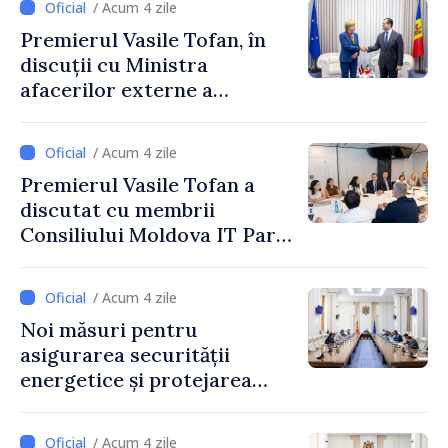
/ Acum 4 zile
Premierul Vasile Tofan, în
discuții cu Ministra
afacerilor externe a
Letoniei, Baiba Braže
/ Acum 4 zile
Premierul Vasile Tofan a
discutat cu membrii
Consiliului Moldova IT Park:
„Guvernul va fi un aliat al
industriei IT”
/ Acum 4 zile
Noi măsuri pentru
asigurarea securității
energetice și protejarea
resurselor de apă, aprobate
de CNMC
/ Acum 4 zile