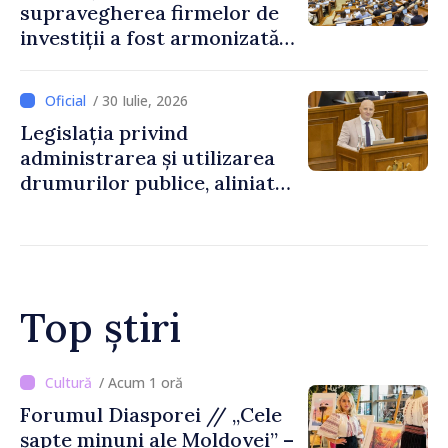
supravegherea firmelor de
investiții a fost armonizată
cu normele UE
/ 30 Iulie, 2026
Legislația privind
administrarea și utilizarea
drumurilor publice, aliniată
la standardele UE
Top știri
/ Acum 55 minute
Trafic intens PTF
Giurgiulești-Galați, pe