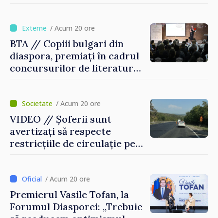
pentru incapacitate
temporară de muncă
/ Acum 20 ore
BTA // Copiii bulgari din
diaspora, premiați în cadrul
concursurilor de literatură,
artă și muzică organizate de
Agenția Executivă pentru
Bulgarii din Străinătate
/ Acum 20 ore
VIDEO // Șoferii sunt
avertizați să respecte
restricțiile de circulație pe
drumul R3, unde se
desfășoară lucrări de
reparație
/ Acum 20 ore
Premierul Vasile Tofan, la
Forumul Diasporei: „Trebuie