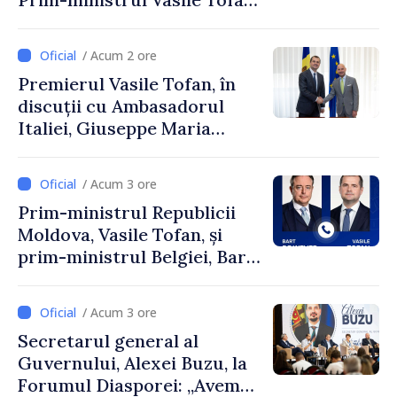
și Ambasadorul Turciei,
Uygar Mustafa Sertel
/ Acum 2 ore
Premierul Vasile Tofan, în
discuții cu Ambasadorul
Italiei, Giuseppe Maria
Perricone
/ Acum 3 ore
Prim-ministrul Republicii
Moldova, Vasile Tofan, și
prim-ministrul Belgiei, Bart
De Wever, au discutat
despre parcursul european
/ Acum 3 ore
al Republicii Moldova.
Secretarul general al
Guvernului, Alexei Buzu, la
Forumul Diasporei: „Avem