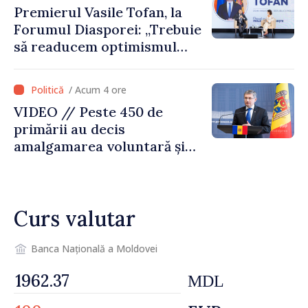
Premierul Vasile Tofan, la
Forumul Diasporei: „Trebuie
să readucem optimismul
oamenilor și încrederea că
Republica Moldova merge în
/ Acum 4 ore
direcția corectă”
VIDEO // Peste 450 de
primării au decis
amalgamarea voluntară și
vor beneficia de fonduri
pentru investiții. Igor
Grosu: „Este important să
Curs valutar
depășim blocajele și să dăm o
șansă localităților să se
dezvolte”
Banca Națională a Moldovei
MDL