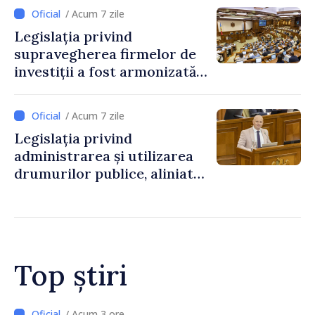
/ Acum 7 zile
Legislația privind
supravegherea firmelor de
investiții a fost armonizată
cu normele UE
/ Acum 7 zile
Legislația privind
administrarea și utilizarea
drumurilor publice, aliniată
la standardele UE
Top știri
/ Acum 2 ore