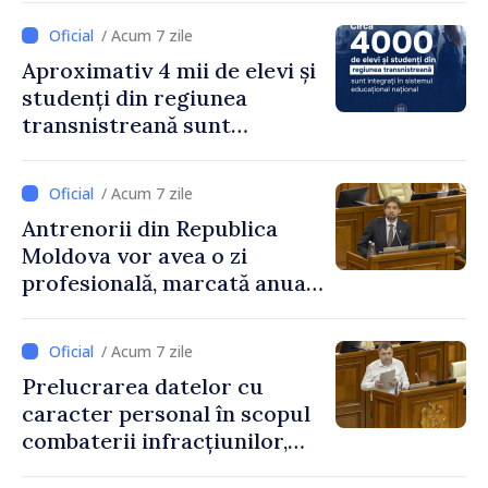
/ Acum 7 zile
Aproximativ 4 mii de elevi și
studenți din regiunea
transnistreană sunt
integrați în sistemul
educațional național
/ Acum 7 zile
Antrenorii din Republica
Moldova vor avea o zi
profesională, marcată anual
pe 25 septembrie
/ Acum 7 zile
Prelucrarea datelor cu
caracter personal în scopul
combaterii infracțiunilor,
reglementată de o nouă lege