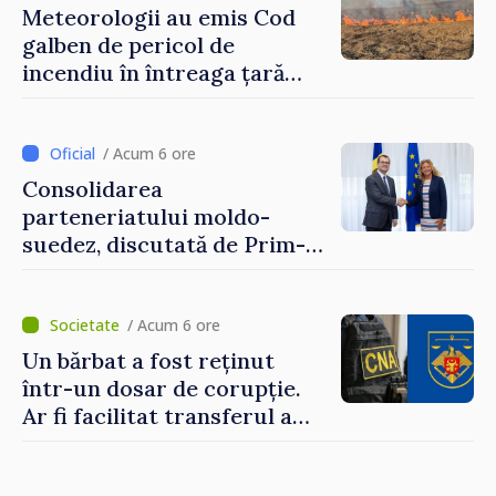
Meteorologii au emis Cod
galben de pericol de
incendiu în întreaga țară
până pe 14 august
/ Acum 6 ore
Consolidarea
parteneriatului moldo-
suedez, discutată de Prim-
ministrul Vasile Tofan și
Ambasadoarea Suediei,
Petra Lärke
/ Acum 6 ore
Un bărbat a fost reținut
într-un dosar de corupție.
Ar fi facilitat transferul a
60.000 de dolari prin
portofele electronice