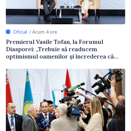
/ Acum 4 ore
Premierul Vasile Tofan, la Forumul
Diasporei: „Trebuie să readucem
optimismul oamenilor și încrederea că
Republica Moldova merge în direcția
corectă”