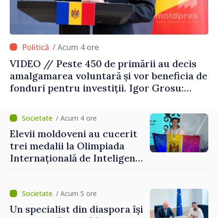
/ Acum 4 ore
VIDEO // Peste 450 de primării au decis
amalgamarea voluntară și vor beneficia de
fonduri pentru investiții. Igor Grosu:
„Este important să depășim blocajele și să
dăm o șansă localităților să se dezvolte”
/ Acum 4 ore
Elevii moldoveni au cucerit
trei medalii la Olimpiada
Internațională de Inteligență
Artificială
/ Acum 5 ore
Un specialist din diaspora își