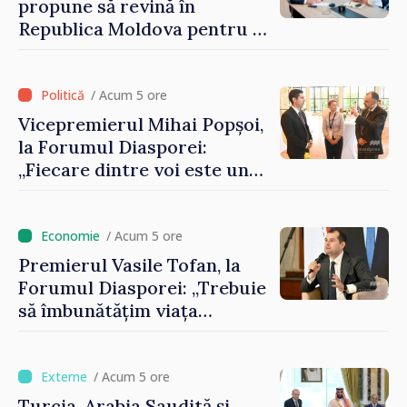
propune să revină în
Republica Moldova pentru a
contribui la dezvoltarea
registrului naval național
/ Acum 5 ore
Vicepremierul Mihai Popșoi,
la Forumul Diasporei:
„Fiecare dintre voi este un
ambasador al țării noastre și
contribuie la promovarea
imaginii Republicii Moldova”
/ Acum 5 ore
Premierul Vasile Tofan, la
Forumul Diasporei: „Trebuie
să îmbunătățim viața
oamenilor și să repornim
motoarele economiei”
/ Acum 5 ore
Turcia, Arabia Saudită și