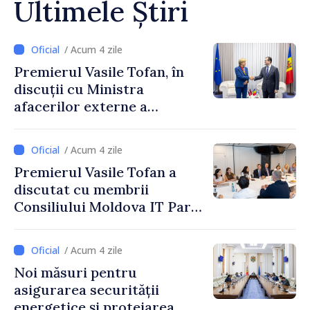
Ultimele Știri
/ Acum 4 zile
Premierul Vasile Tofan, în
discuții cu Ministra
afacerilor externe a
Letoniei, Baiba Braže
/ Acum 4 zile
Premierul Vasile Tofan a
discutat cu membrii
Consiliului Moldova IT Park:
„Guvernul va fi un aliat al
industriei IT”
/ Acum 4 zile
Noi măsuri pentru
asigurarea securității
energetice și protejarea