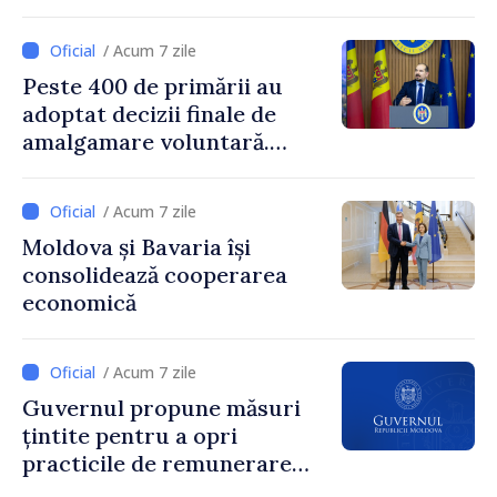
Prim-ministrul Vasile Tofan
și însărcinatul cu afaceri al
/ Acum 7 zile
SUA, Nick Pietrowicz
Peste 400 de primării au
adoptat decizii finale de
amalgamare voluntară.
Secretarul general al
Guvernului, Alexei Buzu:
/ Acum 7 zile
„85,5% dintre primării au
Moldova și Bavaria își
inițiat procesul. Le
consolidează cooperarea
mulțumim aleșilor locali
economică
pentru că au pus pe primul
loc interesul oamenilor și
dezvoltar
/ Acum 7 zile
Guvernul propune măsuri
țintite pentru a opri
practicile de remunerare
exagerată