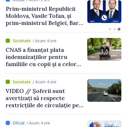
Perspectivele cooperării
moldo-turce, discutate de
Prim-ministrul Vasile Tofan
și Ambasadorul Turciei,
Uygar Mustafa Sertel
/ Acum 4 ore
CNAS a finanțat plata
indemnizațiilor pentru
familiile cu copii și a celor
pentru incapacitate
temporară de muncă
/ Acum 4 ore
VIDEO // Șoferii sunt
avertizați să respecte
restricțiile de circulație pe
drumul R3, unde se
desfășoară lucrări de
/ Acum 4 ore
reparație