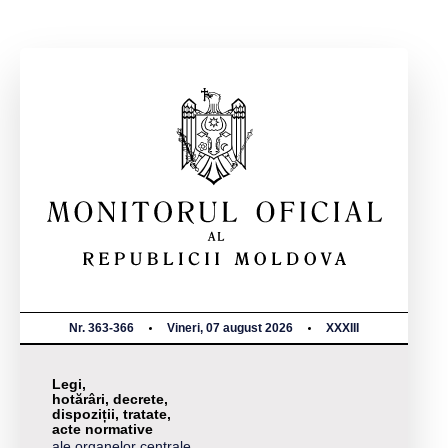
Nr. 363-366
Vineri, 07 august 2026
XXXIII
Legi,
hotărâri, decrete,
dispoziții, tratate,
acte normative
ale organelor centrale