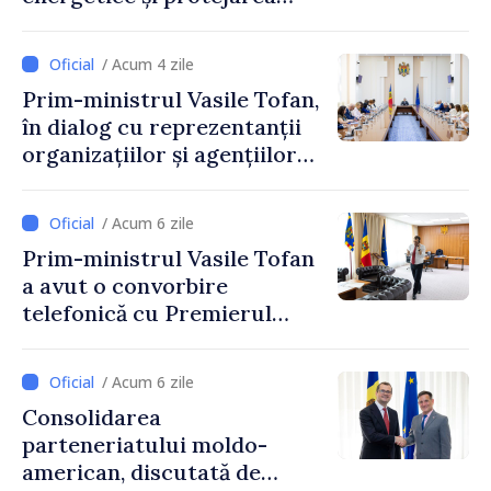
resurselor de apă, aprobate
de CNMC
/ Acum 4 zile
Prim-ministrul Vasile Tofan,
în dialog cu reprezentanții
organizațiilor și agențiilor
internaționale din Republica
Moldova
/ Acum 6 zile
Prim-ministrul Vasile Tofan
a avut o convorbire
telefonică cu Premierul
Ucrainei, Sergii Korețkii
/ Acum 6 zile
Consolidarea
parteneriatului moldo-
american, discutată de