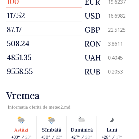
EUR
19.6237
USD
16.6982
GBP
22.5125
RON
3.8611
UAH
0.4045
RUB
0.2053
Vremea
Informația oferită de
meteo2.md
Astăzi
Sîmbătă
Duminică
Luni
+33° /
23°
+30° /
22°
+27° /
20°
+28° /
17°