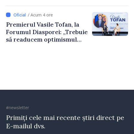
nevoie de fiecare dintre
dumneavoastră pentru a
/ Acum 4 ore
construi comunități mai
Premierul Vasile Tofan, la
puternice”
Forumul Diasporei: „Trebuie
să readucem optimismul
oamenilor și încrederea că
Republica Moldova merge în
direcția corectă”
#newsletter
Primiți cele mai recente știri direct pe
E-mailul dvs.