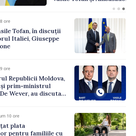
fa Sertel
8 ore
ile Tofan, în discuții
ul Italiei, Giuseppe
cone
9 ore
ul Republicii Moldova,
 și prim-ministrul
t De Wever, au discutat
rsul european al
oldova.
cum 10 ore
țat plata
or pentru familiile cu