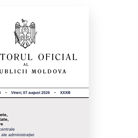
6
Vineri, 07 august 2026
XXXIII
ete,
tate,
ve
centrale
 ale administrației