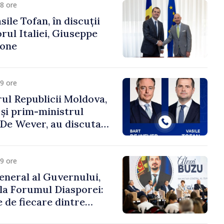
8 ore
ile Tofan, în discuții
ul Italiei, Giuseppe
cone
9 ore
ul Republicii Moldova,
 și prim-ministrul
t De Wever, au discutat
rsul european al
oldova.
9 ore
eneral al Guvernului,
 la Forumul Diasporei:
 de fiecare dintre
ră pentru a construi