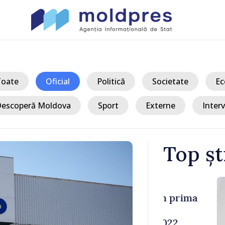
Toate
Oficial
Politică
Societate
Ec
escoperă Moldova
Sport
Externe
Interv
Top șt
/ Acum 
a, în prima
Perspectivel
at
turce, discu
pă 2022
Vasile Tofan