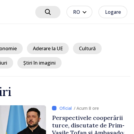
RO
Logare
onomie
Aderare la UE
Cultură
iuri
Știri în imagini
iri
8 ore
e cooperării moldo-
tate de Prim-ministrul
 și Ambasadorul Turciei,