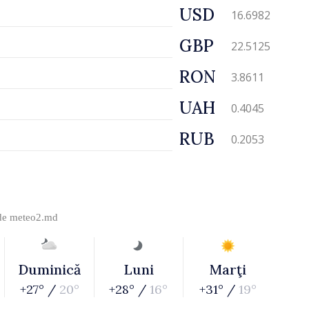
USD
16.6982
GBP
22.5125
RON
3.8611
UAH
0.4045
RUB
0.2053
 de
meteo2.md
Duminică
Luni
Marţi
+27° /
20°
+28° /
16°
+31° /
19°