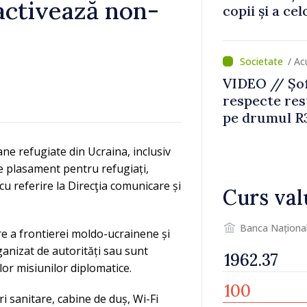
activează non-
copii și a ce
temporară d
/ A
VIDEO // Șof
respecte rest
pe drumul R3
lucrări de re
e refugiate din Ucraina, inclusiv
de plasament pentru refugiați,
 referire la Direcţia comunicare și
Curs val
Banca Naționa
ere a frontierei moldo-ucrainene și
ganizat de autorități sau sunt
lor misiunilor diplomatice.
i sanitare, cabine de duș, Wi-Fi