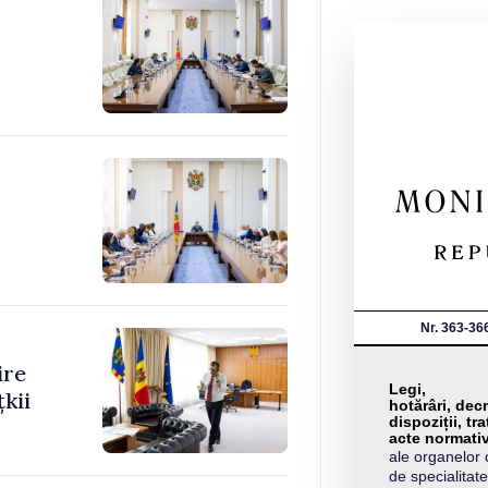
Nr. 363-36
ire
Legi,
kii
hotărâri, decr
dispoziții, tra
acte normati
ale organelor 
de specialitate