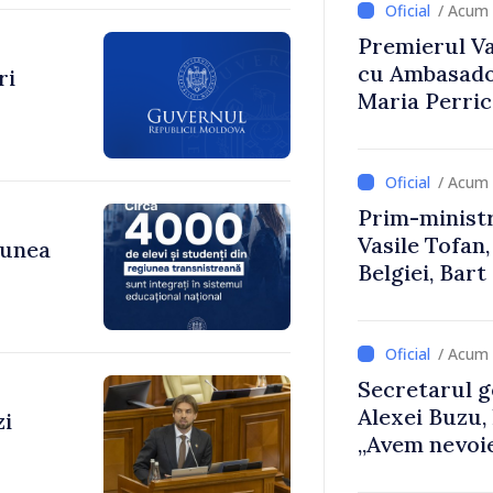
/ Acum 
Premierul Vas
cu Ambasador
ri
Maria Perri
/ Acum 
Prim-ministr
Vasile Tofan,
iunea
Belgiei, Bar
despre parcu
Republicii M
/ Acum 
Secretarul g
Alexei Buzu,
zi
„Avem nevoie
dumneavoast