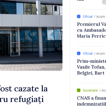
Uygar Musta
/ Acum 
Premierul Vas
cu Ambasador
Maria Perri
/ Acum 
Prim-ministr
Vasile Tofan,
Belgiei, Bar
despre parcu
Republicii M
ost cazate la
/ A
ru refugiați
CNAS a finan
indemnizațiil