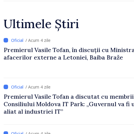
Ultimele Știri
/ Acum 4 zile
Premierul Vasile Tofan, în discuții cu Ministr
afacerilor externe a Letoniei, Baiba Braže
/ Acum 4 zile
Premierul Vasile Tofan a discutat cu membrii
Consiliului Moldova IT Park: „Guvernul va fi 
aliat al industriei IT”
/ Acum 4 zile