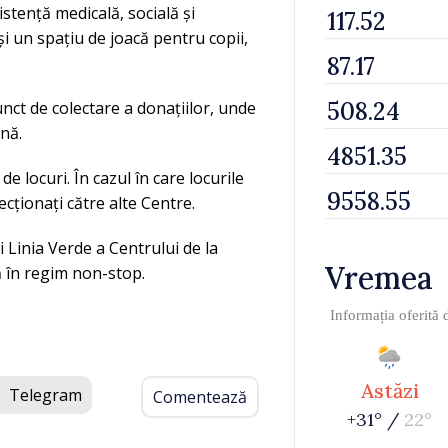
stență medicală, socială și
 și un spațiu de joacă pentru copii,
nct de colectare a donațiilor, unde
enă.
e locuri. În cazul în care locurile
ecționați către alte Centre.
 Linia Verde a Centrului de la
Vremea
 în regim non-stop.
Informația oferită
Astăzi
Telegram
Comentează
+31° /
22°