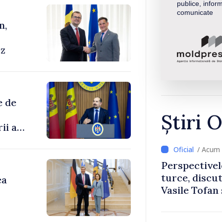
publice, inform
comunicate
n,
cz
e de
Știri O
ii au
/ Acum 
enilor
Perspectivel
turce, discu
ea
Vasile Tofan
Uygar Musta