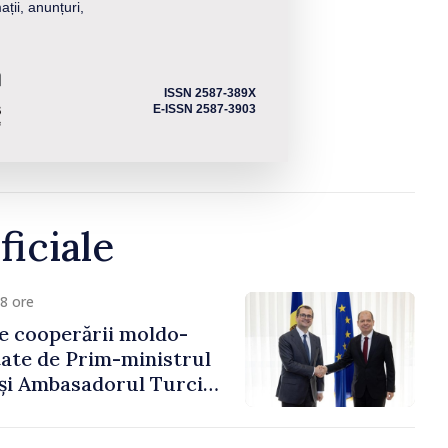
ații, anunțuri,
ISSN 2587-389X
E-ISSN 2587-3903
ficiale
8 ore
e cooperării moldo-
tate de Prim-ministrul
 și Ambasadorul Turciei,
fa Sertel