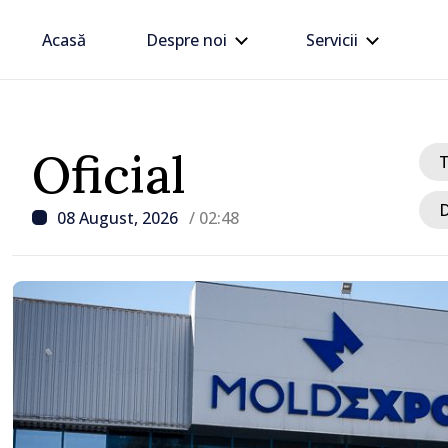
Acasă
Despre noi
Servicii
Oficial
D
08 August, 2026
/ 02:48
/ Acum 6 ore
Zelenski a ajuns în Serbi
sa vizită în acest stat ali
tradițional al Rusiei du