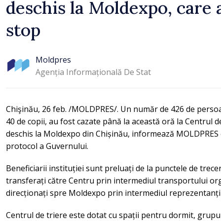
deschis la Moldexpo, care 
stop
Moldpres
Agenția Informațională De Stat
Chişinău, 26 feb. /MOLDPRES/. Un număr de 426 de persoan
40 de copii, au fost cazate până la această oră la Centrul 
deschis la Moldexpo din Chișinău, informează MOLDPRES cu
protocol a Guvernului.
Beneficiarii instituției sunt preluați de la punctele de trec
transferați către Centru prin intermediul transportului or
direcționați spre Moldexpo prin intermediul reprezentanți
Centrul de triere este dotat cu spații pentru dormit, grupur