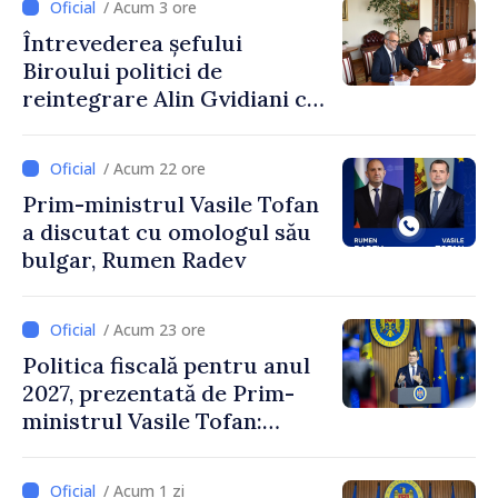
/ Acum 3 ore
Petra Lärke
Întrevederea șefului
Biroului politici de
reintegrare Alin Gvidiani cu
reprezentanții Misiunii
Comitetului Internațional al
/ Acum 22 ore
Crucii Roșii în Moldova
Prim-ministrul Vasile Tofan
a discutat cu omologul său
bulgar, Rumen Radev
/ Acum 23 ore
Politica fiscală pentru anul
2027, prezentată de Prim-
ministrul Vasile Tofan:
Reducerea poverii pe muncă,
stimularea investițiilor și o
/ Acum 1 zi