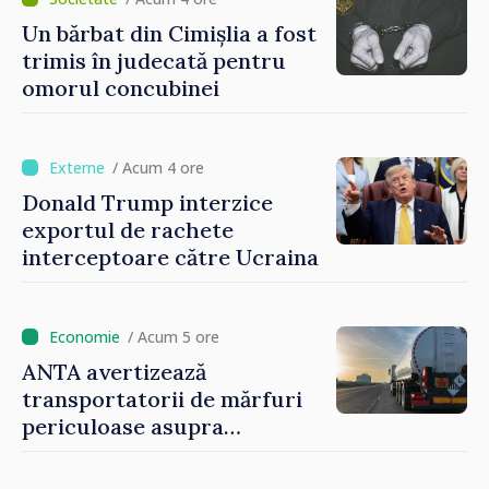
rol important în promovarea
și susținerea acestui
Un bărbat din Cimișlia a fost
parcurs”
trimis în judecată pentru
omorul concubinei
/ Acum 4 ore
Donald Trump interzice
exportul de rachete
interceptoare către Ucraina
/ Acum 5 ore
ANTA avertizează
transportatorii de mărfuri
periculoase asupra
riscurilor sporite pe timp de
caniculă