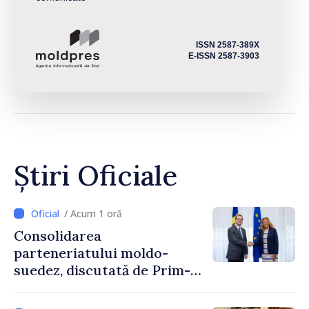
ISSN 2587-389X
E-ISSN 2587-3903
Știri Oficiale
/ Acum 1 oră
Consolidarea
parteneriatului moldo-
suedez, discutată de Prim-
ministrul Vasile Tofan și
Ambasadoarea Suediei,