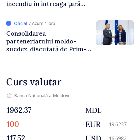
incendiu în întreaga țară
până pe 14 august
/ Acum 1 oră
Consolidarea
parteneriatului moldo-
suedez, discutată de Prim-
ministrul Vasile Tofan și
Ambasadoarea Suediei,
Petra Lärke
Curs valutar
Banca Națională a Moldovei
MDL
EUR
19.6237
USD
16.6982