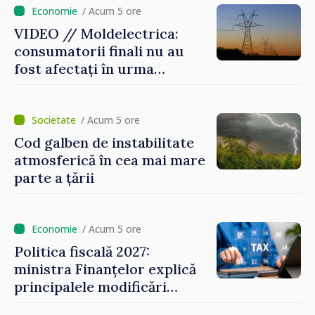
/ Acum 5 ore
VIDEO // Moldelectrica:
consumatorii finali nu au
fost afectați în urma
avarierii Liniei Bălți–
Dnestrovsk. Lucrările de
reparație vor fi efectuate în
/ Acum 5 ore
regim prioritar
Cod galben de instabilitate
atmosferică în cea mai mare
parte a țării
/ Acum 5 ore
Politica fiscală 2027:
ministra Finanțelor explică
principalele modificări
privind impozitul pe