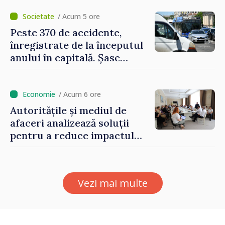
bunurile imobiliare, taxele
locale și rutiere
/ Acum 5 ore
Peste 370 de accidente,
înregistrate de la începutul
anului în capitală. Șase
persoane și-au pierdut viața
/ Acum 6 ore
Autoritățile și mediul de
afaceri analizează soluții
pentru a reduce impactul
provocărilor energetice
asupra economiei
Vezi mai multe