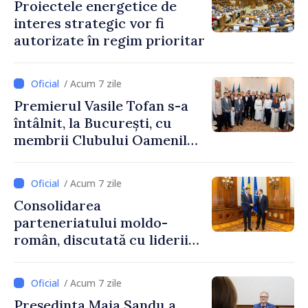
Proiectele energetice de
interes strategic vor fi
autorizate în regim prioritar
/ Acum 7 zile
Premierul Vasile Tofan s-a
întâlnit, la București, cu
membrii Clubului Oamenilor
de Afaceri Basarabeni
/ Acum 7 zile
Consolidarea
parteneriatului moldo-
român, discutată cu liderii
Parlamentului României
/ Acum 7 zile
Președinta Maia Sandu a