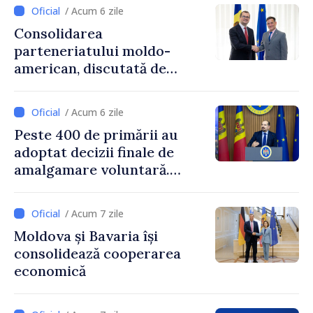
/ Acum 6 zile
Consolidarea
parteneriatului moldo-
american, discutată de
Prim-ministrul Vasile Tofan
și însărcinatul cu afaceri al
/ Acum 6 zile
SUA, Nick Pietrowicz
Peste 400 de primării au
adoptat decizii finale de
amalgamare voluntară.
Secretarul general al
Guvernului, Alexei Buzu:
/ Acum 7 zile
„85,5% dintre primării au
Moldova și Bavaria își
inițiat procesul. Le
consolidează cooperarea
mulțumim aleșilor locali
economică
pentru că au pus pe primul
loc interesul oamenilor și
dezvoltar