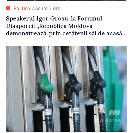
/ Acum 3 ore
Speakerul Igor Grosu, la Forumul
Diasporei: „Republica Moldova
demonstrează, prin cetățenii săi de acasă
și de peste hotare, că merită să devină
parte a marii familii europene”