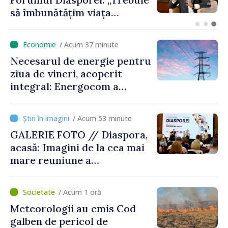
Republica Moldova pentru a
contribui la dezvoltarea
registrului naval național
/ Acum 37 minute
Necesarul de energie pentru
ziua de vineri, acoperit
integral: Energocom a
rezervat volumele
/ Acum 53 minute
GALERIE FOTO // Diaspora,
acasă: Imagini de la cea mai
mare reuniune a
moldovenilor de peste
hotare
/ Acum 1 oră
Meteorologii au emis Cod
galben de pericol de