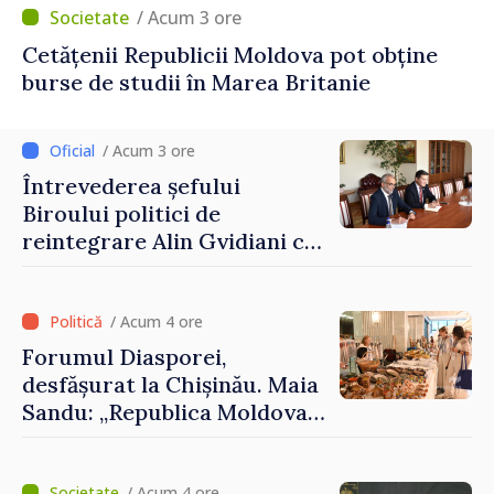
/ Acum 3 ore
Cetățenii Republicii Moldova pot obține
burse de studii în Marea Britanie
/ Acum 3 ore
Întrevederea șefului
Biroului politici de
reintegrare Alin Gvidiani cu
reprezentanții Misiunii
Comitetului Internațional al
Crucii Roșii în Moldova
/ Acum 4 ore
Forumul Diasporei,
desfășurat la Chișinău. Maia
Sandu: „Republica Moldova
avansează cu viteză spre UE,
iar diaspora poate juca un
/ Acum 4 ore