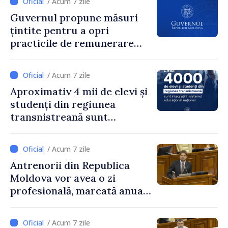
/ Acum 7 zile
Guvernul propune măsuri
țintite pentru a opri
practicile de remunerare
exagerată
/ Acum 7 zile
Aproximativ 4 mii de elevi și
studenți din regiunea
transnistreană sunt
integrați în sistemul
educațional național
/ Acum 7 zile
Antrenorii din Republica
Moldova vor avea o zi
profesională, marcată anual
pe 25 septembrie
/ Acum 7 zile