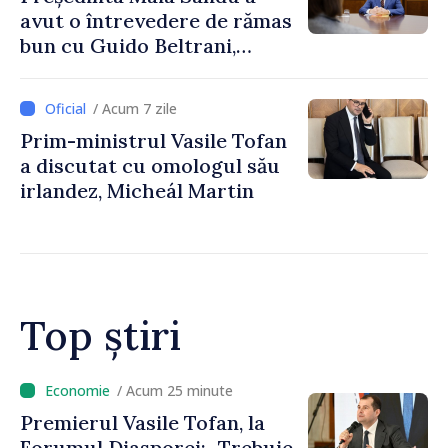
avut o întrevedere de rămas
bun cu Guido Beltrani,
directorul Biroului de
Cooperare al Elveției în
/ Acum 7 zile
Republica Moldova
Prim-ministrul Vasile Tofan
a discutat cu omologul său
irlandez, Micheál Martin
Top știri
/ Acum 8 minute
Un specialist din diaspora își
propune să revină în