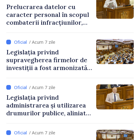
Prelucrarea datelor cu
caracter personal în scopul
combaterii infracțiunilor,
reglementată de o nouă lege
/ Acum 7 zile
Legislația privind
supravegherea firmelor de
investiții a fost armonizată
cu normele UE
/ Acum 7 zile
Legislația privind
administrarea și utilizarea
drumurilor publice, aliniată
la standardele UE
/ Acum 7 zile