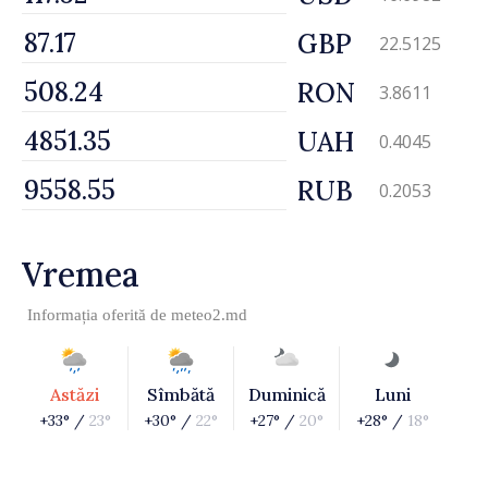
GBP
22.5125
RON
3.8611
UAH
0.4045
RUB
0.2053
Vremea
Informația oferită de
meteo2.md
Astăzi
Sîmbătă
Duminică
Luni
+33° /
23°
+30° /
22°
+27° /
20°
+28° /
18°