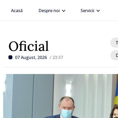
Acasă
Despre noi
Servicii
Oficial
D
07 August, 2026
/ 23:37
/ Acum 2 ore
Zelenski a ajuns în Serbi
sa vizită în acest stat ali
tradițional al Rusiei du