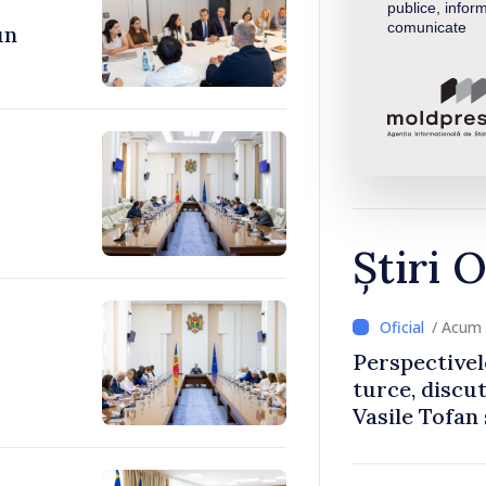
publice, inform
comunicate
un
Știri O
/ Acum 
Perspectivel
turce, discu
Vasile Tofan
Uygar Musta