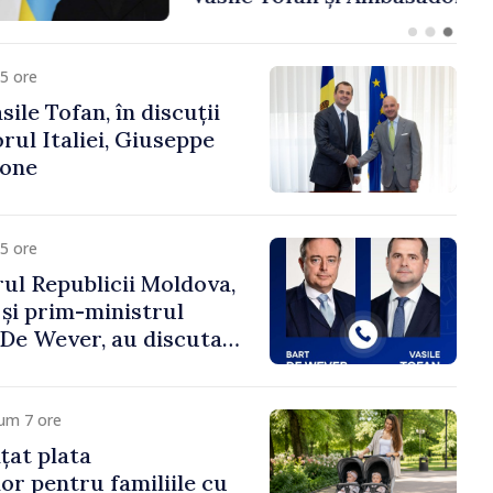
fa Sertel
5 ore
ile Tofan, în discuții
ul Italiei, Giuseppe
cone
5 ore
ul Republicii Moldova,
 și prim-ministrul
t De Wever, au discutat
rsul european al
oldova.
um 7 ore
țat plata
or pentru familiile cu