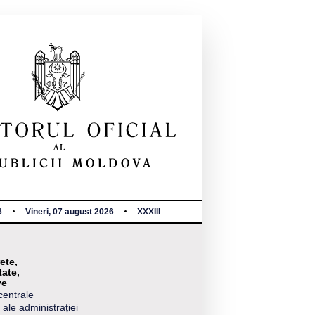
6
Vineri, 07 august 2026
XXXIII
ete,
tate,
ve
centrale
 ale administrației