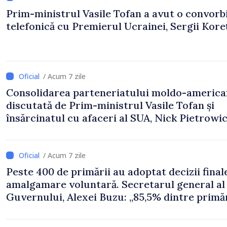
Prim-ministrul Vasile Tofan a avut o convorb
telefonică cu Premierul Ucrainei, Sergii Koreț
/ Acum 7 zile
Consolidarea parteneriatului moldo-america
discutată de Prim-ministrul Vasile Tofan și
însărcinatul cu afaceri al SUA, Nick Pietrowi
/ Acum 7 zile
Peste 400 de primării au adoptat decizii final
amalgamare voluntară. Secretarul general al
Guvernului, Alexei Buzu: „85,5% dintre primăr
inițiat procesul. Le mulțumim aleșilor locali
pentru că au pus pe primul loc interesul oam