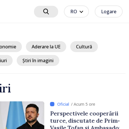
RO
Logare
onomie
Aderare la UE
Cultură
iuri
Știri în imagini
iri
5 ore
e cooperării moldo-
tate de Prim-ministrul
 și Ambasadorul Turciei,