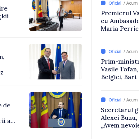
/ Acum 
ire
Premierul Vas
kii
cu Ambasador
Maria Perri
/ Acum 
n,
Prim-ministr
Vasile Tofan,
cz
Belgiei, Bar
despre parcu
Republicii M
/ Acum 
e de
Secretarul g
Alexei Buzu,
ii au
„Avem nevoie
dumneavoast
enilor