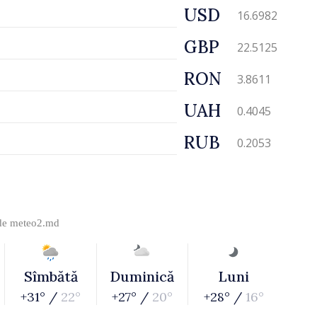
USD
16.6982
GBP
22.5125
RON
3.8611
UAH
0.4045
RUB
0.2053
 de
meteo2.md
Sîmbătă
Duminică
Luni
+31° /
22°
+27° /
20°
+28° /
16°