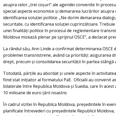
asupra celor „trei coșuri" ale agendei convenite în procesu
special aspecte economice și demararea lucrărilor asupra ce
identificarea soluției politice. „Ne dorim demararea dialogul
securitate, cu identificarea soluției cuprinzătoare. Trebui
unei finalități politice în procesul de reglementare transni
Moldova mizează plenar pe sprijinul OSCE", a declarat pre
La rândul său, Ann Linde a confirmat determinarea OSCE de
problemei transnistrene, având ca priorități: asigurarea dr
drept, precum și consolidarea securității în partea stângă a
Totodată, părțile au abordat și unele aspecte în activitatea
fiind stat inițiator al formatului PaE. Oficialii au convenit a
bilaterale între Republica Moldova și Suedia, care în acest 
10 milioane de euro țării noastre.
În cadrul vizitei în Republica Moldova, președintele în exer
planificate întrevederi cu președintele Republicii Moldova