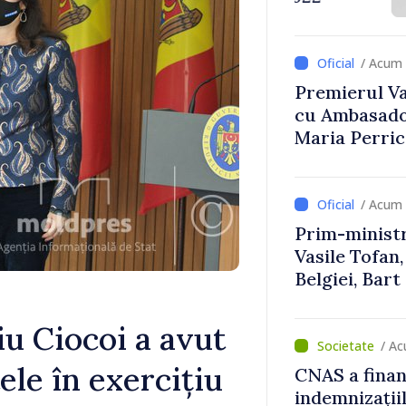
Uygar Musta
/ Acum 
Premierul Vas
cu Ambasador
Maria Perri
/ Acum 
Prim-ministr
Vasile Tofan,
Belgiei, Bar
despre parcu
Republicii M
u Ciocoi a avut
/ Ac
ele în exercițiu
CNAS a finan
indemnizațiil