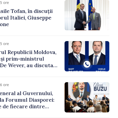
5 ore
ile Tofan, în discuții
ul Italiei, Giuseppe
cone
5 ore
ul Republicii Moldova,
 și prim-ministrul
t De Wever, au discutat
rsul european al
oldova.
6 ore
eneral al Guvernului,
 la Forumul Diasporei:
 de fiecare dintre
ră pentru a construi