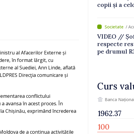
copii și a ce
temporară d
/ Ac
VIDEO // Șof
respecte rest
pe drumul R3
istru al Afacerilor Externe și
lucrări de re
ere, în format lărgit, cu
xterne al Suediei, Ann Linde, aflată
MOLDPRES Direcţia comunicare și
Curs val
glementarea conflictului
Banca Naționa
 a avansa în acest proces. În
ui la Chișinău, exprimând încrederea
Moldova de a continua activitățile