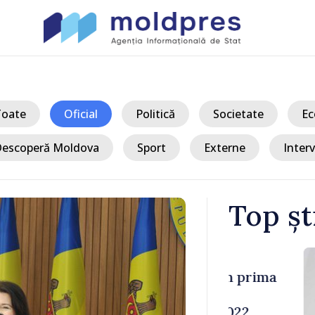
Toate
Oficial
Politică
Societate
Ec
escoperă Moldova
Sport
Externe
Interv
Top șt
/ Acum 
a, în prima
Perspectivel
at
turce, discu
pă 2022
Vasile Tofan