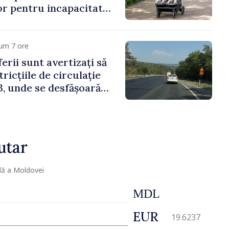
lor pentru incapacitate
e muncă
um 7 ore
erii sunt avertizați să
ricțiile de circulație
, unde se desfășoară
parație
utar
lă a Moldovei
MDL
EUR
19.6237