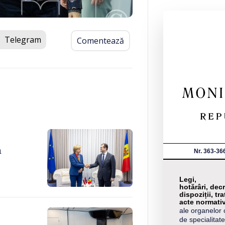
Telegram
Comentează
a
Nr. 363-36
Legi,
hotărâri, decr
dispoziții, tra
acte normati
ale organelor 
de specialitate