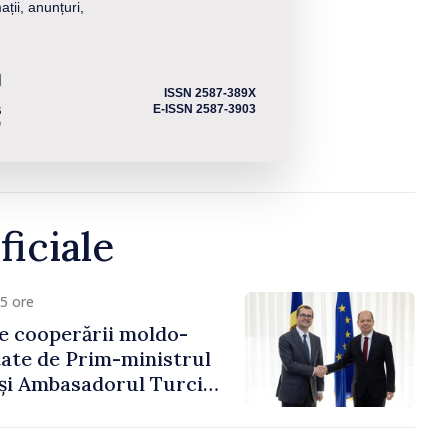
ații, anunțuri,
ISSN 2587-389X
E-ISSN 2587-3903
ficiale
5 ore
e cooperării moldo-
tate de Prim-ministrul
 și Ambasadorul Turciei,
fa Sertel