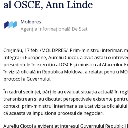
al OSCE, Ann Linde
Moldpres
Agenția Informațională De Stat
Chişinău, 17 feb. /MOLDPRES/. Prim-ministrul interimar, min
Integrării Europene, Aureliu Ciocoi, a avut astăzi o întreved
președintele în exercițiu al OSCE și ministru al Afacerilor E
în vizită oficială în Republica Moldova, a relatat pentru 
protocol a Guvernului.
În cadrul ședinței, părțile au evaluat situația actuală în re
transnistrean și au discutat perspectivele existente pentru
context, prim-ministrul interimar a salutat vizita oficialul
că aceasta va impulsiona procesul de negocieri.
Aureliu Ciocoi a evidențiat interesul Guvernului Republicii 