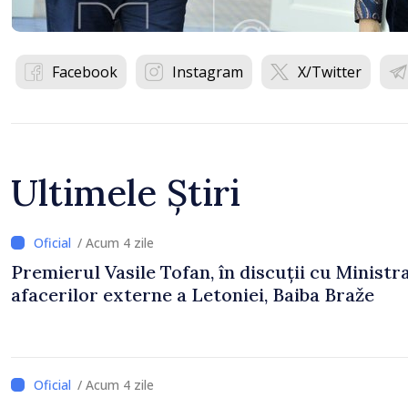
Facebook
Instagram
X/Twitter
Ultimele Știri
/ Acum 4 zile
Premierul Vasile Tofan, în discuții cu Ministr
afacerilor externe a Letoniei, Baiba Braže
/ Acum 4 zile