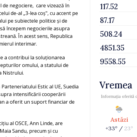
l de negociere, care vizează în
lui de-al „3-lea coș", cu accent pe
ui pe subiectele politice și de
e să începem negocierile asupra
streană. În acest sens, Republica
mierul interimar.
 a contribui la soluționarea
epturilor omului, a statului de
 Nistrului.
Vremea
 Parteneriatului Estic al UE, Suedia
supra intensificării cooperării
Informația oferită
an a oferit un suport financiar de
Astăzi
cițiu al OSCE, Ann Linde, are
+33° /
23°
, Maia Sandu, precum și cu