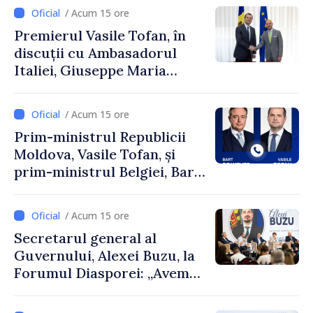
Uygar Mustafa Sertel
/ Acum 15 ore
Premierul Vasile Tofan, în
discuții cu Ambasadorul
Italiei, Giuseppe Maria
Perricone
/ Acum 15 ore
Prim-ministrul Republicii
Moldova, Vasile Tofan, și
prim-ministrul Belgiei, Bart
De Wever, au discutat
despre parcursul european
/ Acum 15 ore
al Republicii Moldova.
Secretarul general al
Guvernului, Alexei Buzu, la
Forumul Diasporei: „Avem
nevoie de fiecare dintre
dumneavoastră pentru a