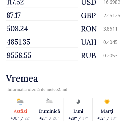
USD
16.6982
GBP
22.5125
RON
3.8611
UAH
0.4045
RUB
0.2053
Vremea
Informația oferită de
meteo2.md
Astăzi
Duminică
Luni
Marţi
+30° /
22°
+27° /
20°
+28° /
17°
+32° /
18°