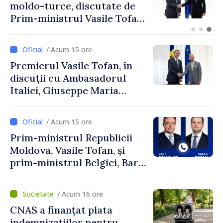
Republica Moldova,
promovată în Elveția prin
turism, investiții și
exporturi
/ Acum 15 ore
Premierul Vasile Tofan, în
discuții cu Ambasadorul
Italiei, Giuseppe Maria
Perricone
/ Acum 15 ore
Prim-ministrul Republicii
Moldova, Vasile Tofan, și
prim-ministrul Belgiei, Bart
De Wever, au discutat
despre parcursul european
/ Acum 16 ore
al Republicii Moldova.
CNAS a finanțat plata
indemnizațiilor pentru