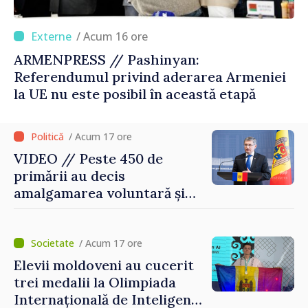
/ Acum 16 ore
ARMENPRESS // Pashinyan:
Referendumul privind aderarea Armeniei
la UE nu este posibil în această etapă
/ Acum 17 ore
VIDEO // Peste 450 de
primării au decis
amalgamarea voluntară și
vor beneficia de fonduri
pentru investiții. Igor
Grosu: „Este important să
/ Acum 17 ore
depășim blocajele și să dăm o
Elevii moldoveni au cucerit
șansă localităților să se
trei medalii la Olimpiada
dezvolte”
Internațională de Inteligență