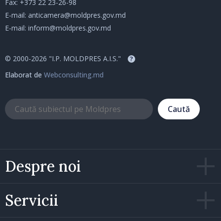
Fax: +373 22 23-26-98
E-mail:
anticamera@moldpres.gov.md
E-mail:
inform@moldpres.gov.md
© 2000-2026 "I.P. MOLDPRES A.I.S."
?
Elaborat de
Webconsulting.md
Caută
Despre noi
Servicii