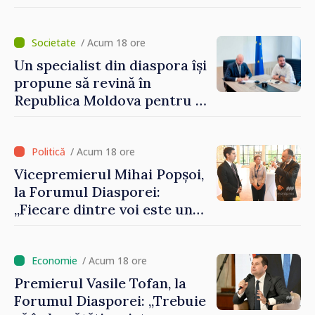
Artificială
/ Acum 18 ore
Un specialist din diaspora își
propune să revină în
Republica Moldova pentru a
contribui la dezvoltarea
registrului naval național
/ Acum 18 ore
Vicepremierul Mihai Popșoi,
la Forumul Diasporei:
„Fiecare dintre voi este un
ambasador al țării noastre și
contribuie la promovarea
imaginii Republicii Moldova”
/ Acum 18 ore
Premierul Vasile Tofan, la
Forumul Diasporei: „Trebuie