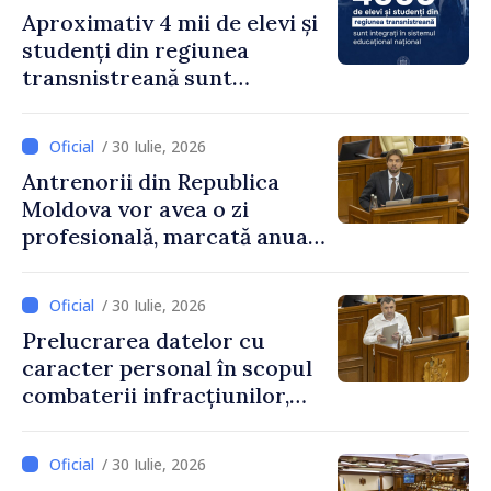
Aproximativ 4 mii de elevi și
studenți din regiunea
transnistreană sunt
integrați în sistemul
educațional național
/ 30 Iulie, 2026
Antrenorii din Republica
Moldova vor avea o zi
profesională, marcată anual
pe 25 septembrie
/ 30 Iulie, 2026
Prelucrarea datelor cu
caracter personal în scopul
combaterii infracțiunilor,
reglementată de o nouă lege
/ 30 Iulie, 2026