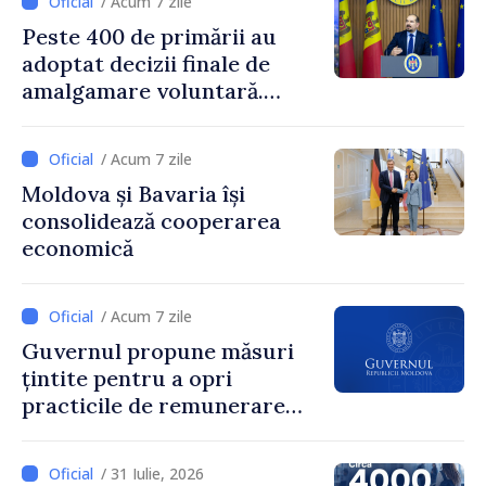
/ Acum 7 zile
SUA, Nick Pietrowicz
Peste 400 de primării au
adoptat decizii finale de
amalgamare voluntară.
Secretarul general al
Guvernului, Alexei Buzu:
/ Acum 7 zile
„85,5% dintre primării au
Moldova și Bavaria își
inițiat procesul. Le
consolidează cooperarea
mulțumim aleșilor locali
economică
pentru că au pus pe primul
loc interesul oamenilor și
dezvoltar
/ Acum 7 zile
Guvernul propune măsuri
țintite pentru a opri
practicile de remunerare
exagerată
/ 31 Iulie, 2026