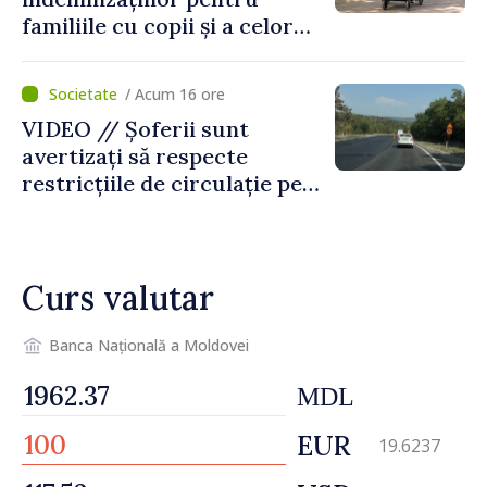
familiile cu copii și a celor
pentru incapacitate
temporară de muncă
/ Acum 16 ore
VIDEO // Șoferii sunt
avertizați să respecte
restricțiile de circulație pe
drumul R3, unde se
desfășoară lucrări de
reparație
Curs valutar
Banca Națională a Moldovei
MDL
EUR
19.6237