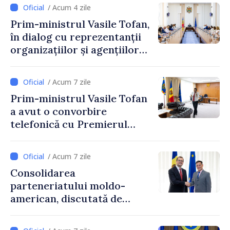
de CNMC
/ Acum 4 zile
Prim-ministrul Vasile Tofan,
în dialog cu reprezentanții
organizațiilor și agențiilor
internaționale din Republica
Moldova
/ Acum 7 zile
Prim-ministrul Vasile Tofan
a avut o convorbire
telefonică cu Premierul
Ucrainei, Sergii Korețkii
/ Acum 7 zile
Consolidarea
parteneriatului moldo-
american, discutată de
Prim-ministrul Vasile Tofan
și însărcinatul cu afaceri al