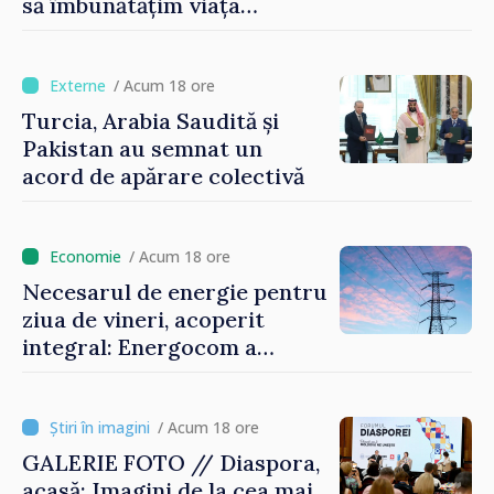
să îmbunătățim viața
oamenilor și să repornim
motoarele economiei”
/ Acum 18 ore
Turcia, Arabia Saudită și
Pakistan au semnat un
acord de apărare colectivă
/ Acum 18 ore
Necesarul de energie pentru
ziua de vineri, acoperit
integral: Energocom a
rezervat volumele
/ Acum 18 ore
GALERIE FOTO // Diaspora,
acasă: Imagini de la cea mai