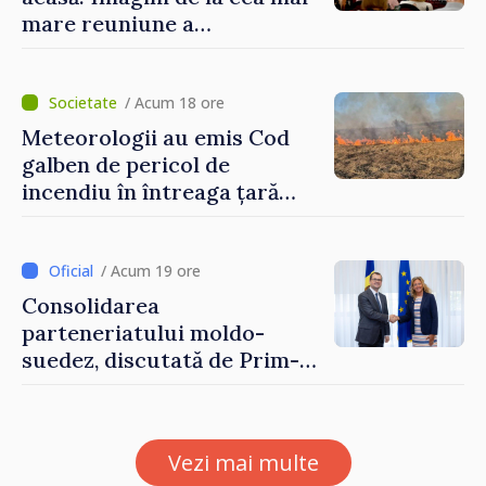
mare reuniune a
moldovenilor de peste
hotare
/ Acum 18 ore
Meteorologii au emis Cod
galben de pericol de
incendiu în întreaga țară
până pe 14 august
/ Acum 19 ore
Consolidarea
parteneriatului moldo-
suedez, discutată de Prim-
ministrul Vasile Tofan și
Ambasadoarea Suediei,
Petra Lärke
Vezi mai multe