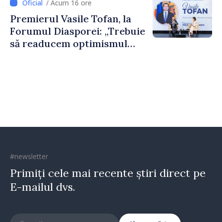
/ Acum 16 ore
construi comunități mai
Premierul Vasile Tofan, la
puternice”
Forumul Diasporei: „Trebuie
să readucem optimismul
oamenilor și încrederea că
Republica Moldova merge în
direcția corectă”
#newsletter
Primiți cele mai recente știri direct pe
E-mailul dvs.