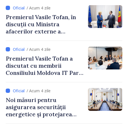
/ Acum 4 zile
Premierul Vasile Tofan, în
discuții cu Ministra
afacerilor externe a
Letoniei, Baiba Braže
/ Acum 4 zile
Premierul Vasile Tofan a
discutat cu membrii
Consiliului Moldova IT Park:
„Guvernul va fi un aliat al
industriei IT”
/ Acum 4 zile
Noi măsuri pentru
asigurarea securității
energetice și protejarea
resurselor de apă, aprobate