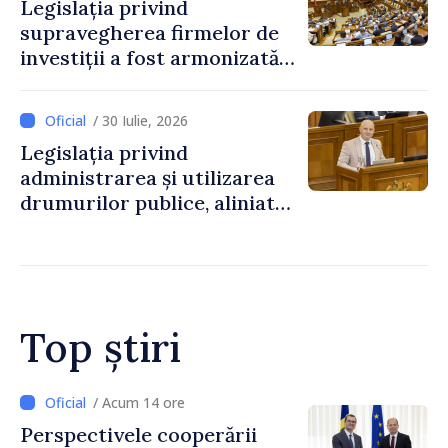
Legislația privind
supravegherea firmelor de
investiții a fost armonizată
cu normele UE
/ 30 Iulie, 2026
Legislația privind
administrarea și utilizarea
drumurilor publice, aliniată
la standardele UE
Top știri
/ Acum 12 ore
Forumul Diasporei //