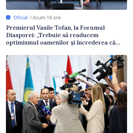
/ Acum 16 ore
Premierul Vasile Tofan, la Forumul
Diasporei: „Trebuie să readucem
optimismul oamenilor și încrederea că
Republica Moldova merge în direcția
corectă”