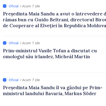
/ Acum 7 zile
Președinta Maia Sandu a avut o întrevedere 
rămas bun cu Guido Beltrani, directorul Biro
de Cooperare al Elveției în Republica Moldov
/ Acum 7 zile
Prim-ministrul Vasile Tofan a discutat cu
omologul său irlandez, Micheál Martin
/ Acum 7 zile
Președinta Maia Sandu îl va găzdui pe Prim-
ministrul landului Bavaria, Markus Söder