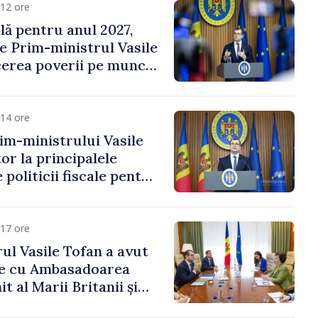
12 ore
ală pentru anul 2027,
e Prim-ministrul Vasile
erea poverii pe muncă,
vestițiilor și o taxare
lă
14 ore
im-ministrului Vasile
or la principalele
 politicii fiscale pentru
17 ore
ul Vasile Tofan a avut
re cu Ambasadoarea
t al Marii Britanii și
Nord, Fern Horine