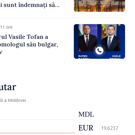
 sunt îndemnați să
că
11 ore
ul Vasile Tofan a
omologul său bulgar,
v
utar
lă a Moldovei
MDL
EUR
19.6237