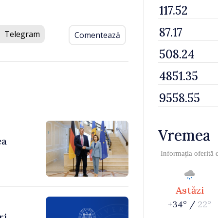
Telegram
Comentează
Vremea
ea
Informația oferită
Astăzi
+34° /
22°
ri