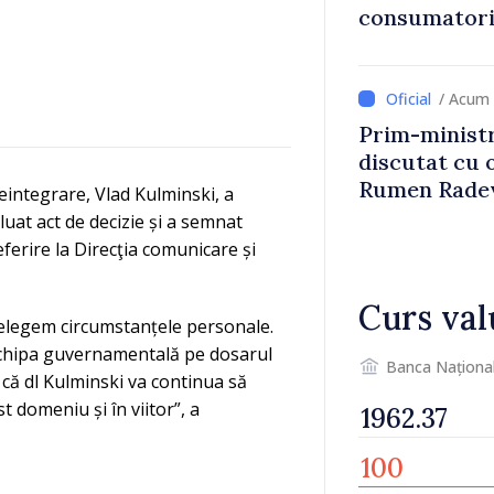
consumatorii
economiseas
/ Acum 
Prim-ministr
discutat cu 
Rumen Rade
integrare, Vlad Kulminski, a
luat act de decizie și a semnat
ferire la Direcţia comunicare și
Curs val
țelegem circumstanțele personale.
 echipa guvernamentală pe dosarul
Banca Naționa
că dl Kulminski va continua să
st domeniu și în viitor”, a