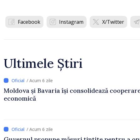
Facebook
Instagram
X/Twitter
Ultimele Știri
/ Acum 6 zile
Moldova și Bavaria își consolidează cooperar
economică
/ Acum 6 zile
Guvernul propune măsuri țintite pentru a op