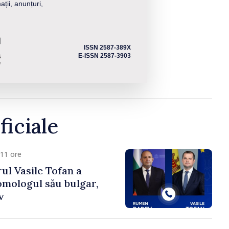
ații, anunțuri,
ISSN 2587-389X
E-ISSN 2587-3903
ficiale
11 ore
ul Vasile Tofan a
omologul său bulgar,
v