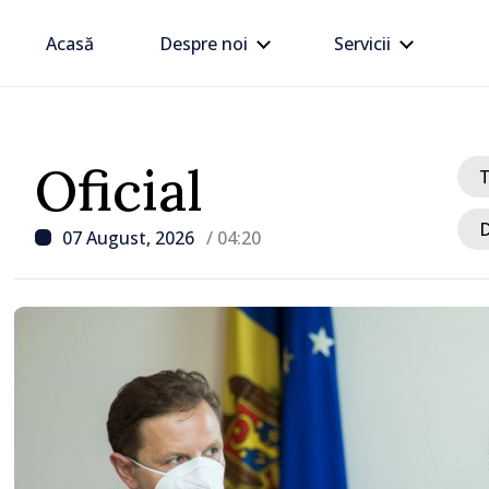
Acasă
Despre noi
Servicii
Oficial
D
07 August, 2026
/ 04:20
/ Acum 5 ore
Linia electrică de 330 kV
Dnestrovsk, grav avaria
calamităților naturale