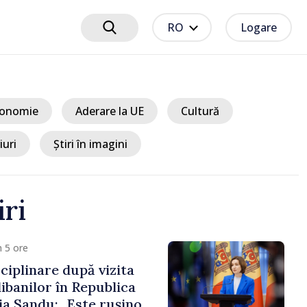
RO
Logare
onomie
Aderare la UE
Cultură
iuri
Știri în imagini
iri
 5 ore
ciplinare după vizita
libanilor în Republica
a Sandu: „Este rușinos