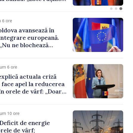
 funcții înalte nu
ica statului”
 6 ore
ldova avansează în
integrare europeană.
„Nu ne blochează
cum 6 ore
xplică actuala criză
i face apel la reducerea
n orele de vârf: „Doar
 menține prețurile la
 mic”
cum 10 ore
eficit de energie
orele de vârf;