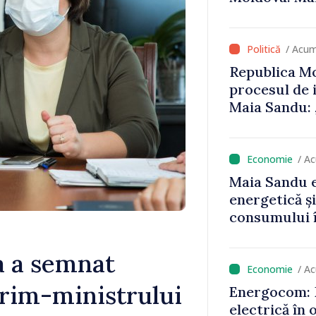
că oameni cu
cunosc polit
/ Acum
Republica Mo
procesul de 
Maia Sandu: 
niciun stat”
/ A
Maia Sandu e
energetică ș
consumului î
astfel putem
un nivel mai
a a semnat
/ A
prim-ministrului
Energocom: D
electrică în 