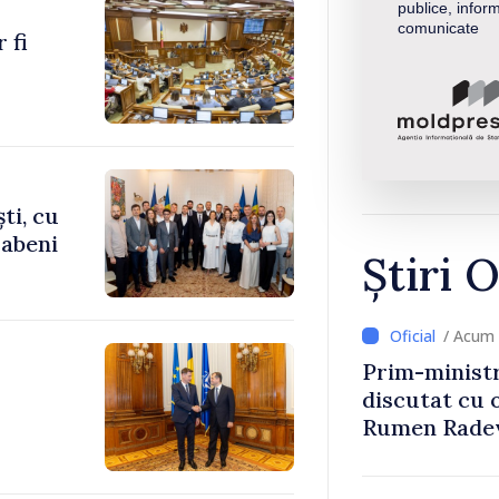
publice, inform
comunicate
 fi
ti, cu
rabeni
Știri O
/ Acum 
Prim-ministr
discutat cu 
Rumen Rade