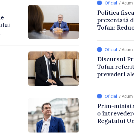
/ Acum 
Politica fisc
de
prezentată d
ului
Tofan: Reduc
a
stimularea in
mai echitabi
/ Acum 
Discursul Pr
Tofan referit
prevederi ale
anul 2027
/ Acum 
Prim-ministr
o întrevede
Regatului Uni
Irlandei de 