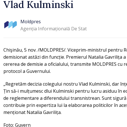
Vlad Kulminski
Moldpres
Agenția Informațională De Stat
Chişinău, 5 nov. /MOLDPRES/. Viceprim-ministrul pentru Re
demisionat astăzi din funcție. Premierul Natalia Gavrilița a 
cererea de demisie a oficialului, transmite MOLDPRES cu re
protocol a Guvernului.
„Regretăm decizia colegului nostru Vlad Kulminski, dar în
Țin să-i mulțumesc dlui Kulminski pentru lucru asiduu în
de reglementare a diferendului transnistrean. Sunt sigură 
contribuie prin expertiza lui la elaborarea politicilor în ace
menționat Natalia Gavrilița.
Foto: Guvern