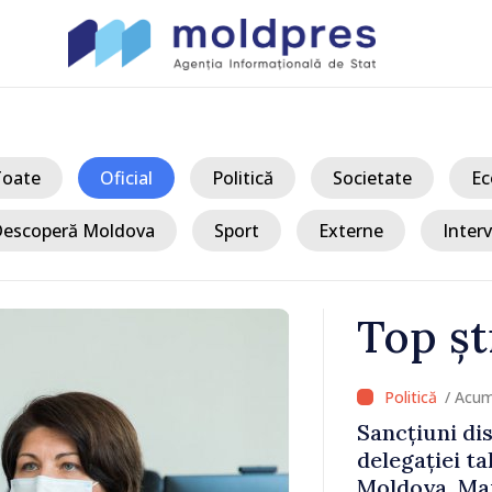
Toate
Oficial
Politică
Societate
Ec
escoperă Moldova
Sport
Externe
Interv
Top șt
/ Acum
 Bălți–
Sancțiuni dis
tă în urma
delegației ta
Moldova. Mai