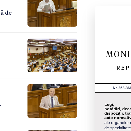
tă de
Nr. 363-36
E
Legi,
hotărâri, decr
dispoziții, tra
acte normati
ale organelor 
de specialitate