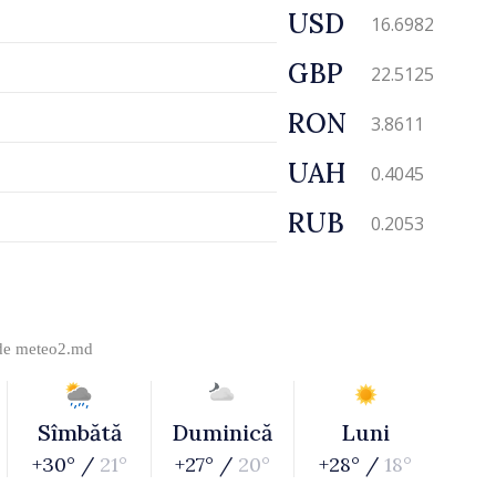
USD
16.6982
GBP
22.5125
RON
3.8611
UAH
0.4045
RUB
0.2053
 de
meteo2.md
Sîmbătă
Duminică
Luni
+30° /
21°
+27° /
20°
+28° /
18°