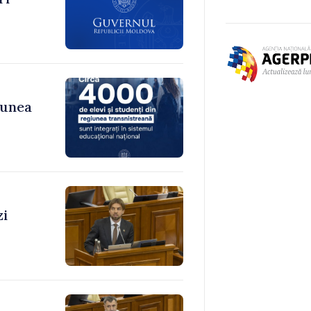
iunea
zi