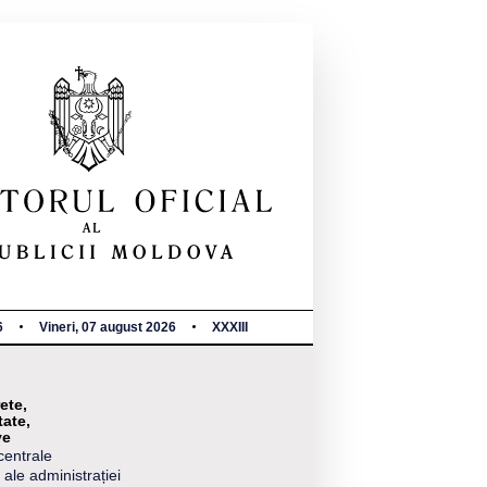
6
Vineri, 07 august 2026
XXXIII
ete,
tate,
ve
centrale
 ale administrației