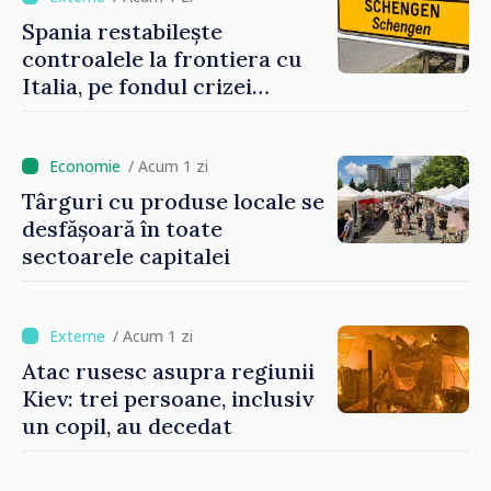
Spania restabilește
controalele la frontiera cu
Italia, pe fondul crizei
migratorii din Ceuta
/ Acum 1 zi
Târguri cu produse locale se
desfășoară în toate
sectoarele capitalei
/ Acum 1 zi
Atac rusesc asupra regiunii
Kiev: trei persoane, inclusiv
un copil, au decedat