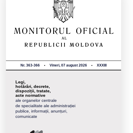
Nr. 363-366
Vineri, 07 august 2026
XXXIII
Legi,
hotărâri, decrete,
dispoziții, tratate,
acte normative
ale organelor centrale
de specialitate ale administrației
publice, informații, anunțuri,
comunicate