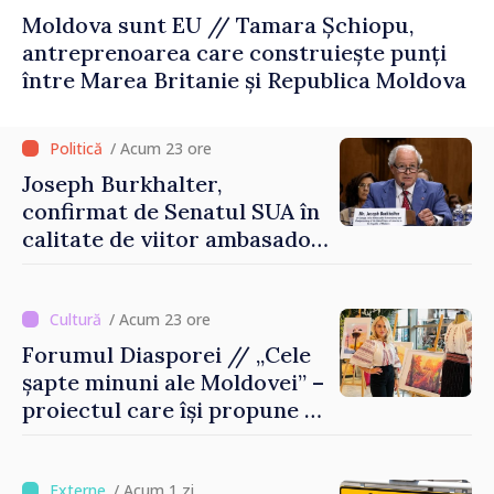
Moldova sunt EU // Tamara Șchiopu,
antreprenoarea care construiește punți
între Marea Britanie și Republica Moldova
/ Acum 23 ore
Joseph Burkhalter,
confirmat de Senatul SUA în
calitate de viitor ambasador
în Republica Moldova
/ Acum 23 ore
Forumul Diasporei // „Cele
șapte minuni ale Moldovei” –
proiectul care își propune să
apropie copiii din diaspora
de țara de origine
/ Acum 1 zi