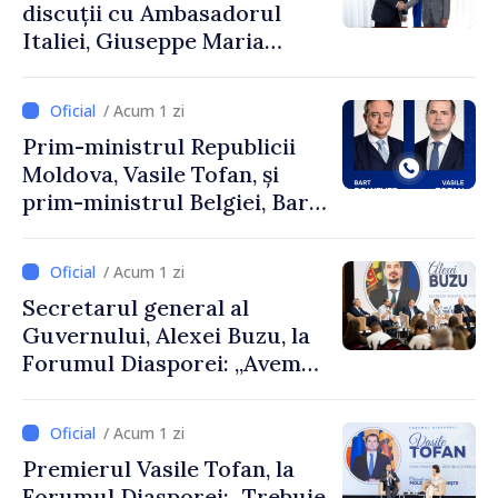
discuții cu Ambasadorul
Italiei, Giuseppe Maria
Perricone
/ Acum 1 zi
Prim-ministrul Republicii
Moldova, Vasile Tofan, și
prim-ministrul Belgiei, Bart
De Wever, au discutat
despre parcursul european
/ Acum 1 zi
al Republicii Moldova.
Secretarul general al
Guvernului, Alexei Buzu, la
Forumul Diasporei: „Avem
nevoie de fiecare dintre
dumneavoastră pentru a
/ Acum 1 zi
construi comunități mai
Premierul Vasile Tofan, la
puternice”
Forumul Diasporei: „Trebuie