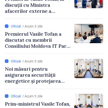
discuții cu Ministra
afacerilor externe a
Letoniei, Baiba Braže
/ Acum 5 zile
Premierul Vasile Tofan a
discutat cu membrii
Consiliului Moldova IT Park:
„Guvernul va fi un aliat al
industriei IT”
/ Acum 5 zile
Noi măsuri pentru
asigurarea securității
energetice și protejarea
resurselor de apă, aprobate
de CNMC
/ Acum 5 zile
Prim-ministrul Vasile Tofan,