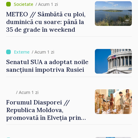
/ Acum 1 zi
METEO // Sâmbătă cu ploi,
duminică cu soare: până la
35 de grade în weekend
/ Acum 1 zi
Senatul SUA a adoptat noile
sancțiuni împotriva Rusiei
/ Acum 1 zi
Forumul Diasporei //
Republica Moldova,
promovată în Elveția prin
turism, investiții și
exporturi