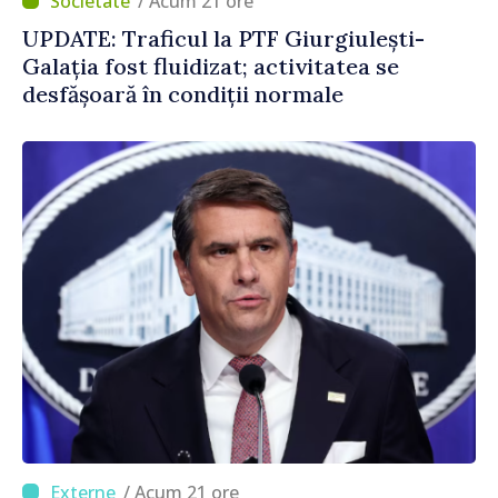
/ Acum 21 ore
UPDATE: Traficul la PTF Giurgiulești-
Galația fost fluidizat; activitatea se
desfășoară în condiții normale
/ Acum 21 ore