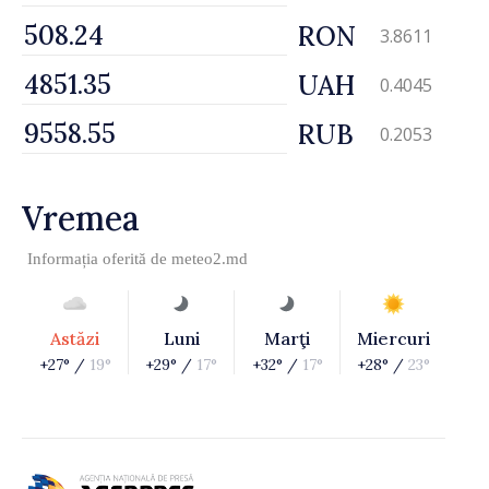
RON
3.8611
UAH
0.4045
RUB
0.2053
Vremea
Informația oferită de
meteo2.md
Astăzi
Luni
Marţi
Miercuri
+27° /
19°
+29° /
17°
+32° /
17°
+28° /
23°