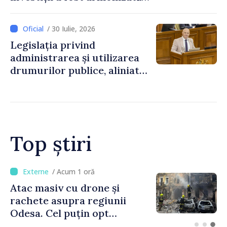
cu normele UE
/ 30 Iulie, 2026
Legislația privind
administrarea și utilizarea
drumurilor publice, aliniată
la standardele UE
Top știri
/ Acum 53 minute
Orașele din Republica
Moldova se pot înscrie în
cursa pentru titlul de
„Capitală Europeană a