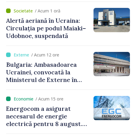
Culturii 2033”
/ Acum 1 oră
Alertă aeriană în Ucraina:
Circulația pe podul Maiaki–
Udobnoe, suspendată
/ Acum 12 ore
Bulgaria: Ambasadoarea
Ucrainei, convocată la
Ministerul de Externe în
legătură cu drona prăbușită
/ Acum 15 ore
Energocom a asigurat
necesarul de energie
electrică pentru 8 august.
Compania îndeamnă