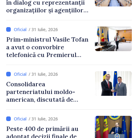
în dialog cu reprezentanții
organizațiilor și agențiilor
internaționale din Republica
Moldova
/ 31 Iulie, 2026
Prim-ministrul Vasile Tofan
a avut o convorbire
telefonică cu Premierul
Ucrainei, Sergii Korețkii
/ 31 Iulie, 2026
Consolidarea
parteneriatului moldo-
american, discutată de
Prim-ministrul Vasile Tofan
și însărcinatul cu afaceri al
/ 31 Iulie, 2026
SUA, Nick Pietrowicz
Peste 400 de primării au
adoptat decizii finale de