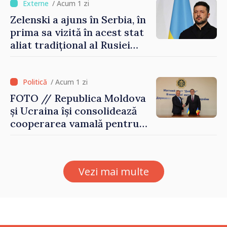
/ Acum 1 zi
Zelenski a ajuns în Serbia, în
prima sa vizită în acest stat
aliat tradițional al Rusiei
după 2022
/ Acum 1 zi
FOTO // Republica Moldova
și Ucraina își consolidează
cooperarea vamală pentru
securizarea frontierei și
integrarea europeană.
Reuniune la Moghiliov-
Vezi mai multe
Podolsk