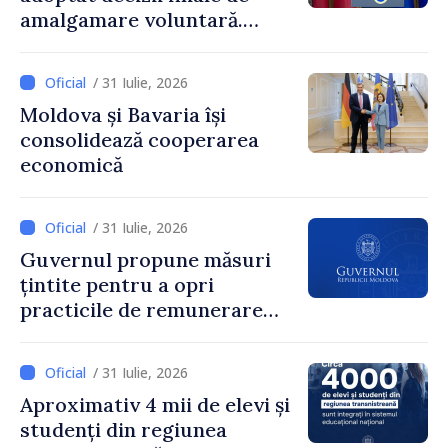
amalgamare voluntară.
Secretarul general al
Guvernului, Alexei Buzu:
/ 31 Iulie, 2026
„85,5% dintre primării au
Moldova și Bavaria își
inițiat procesul. Le
consolidează cooperarea
mulțumim aleșilor locali
economică
pentru că au pus pe primul
loc interesul oamenilor și
dezvoltar
/ 31 Iulie, 2026
Guvernul propune măsuri
țintite pentru a opri
practicile de remunerare
exagerată
/ 31 Iulie, 2026
Aproximativ 4 mii de elevi și
studenți din regiunea