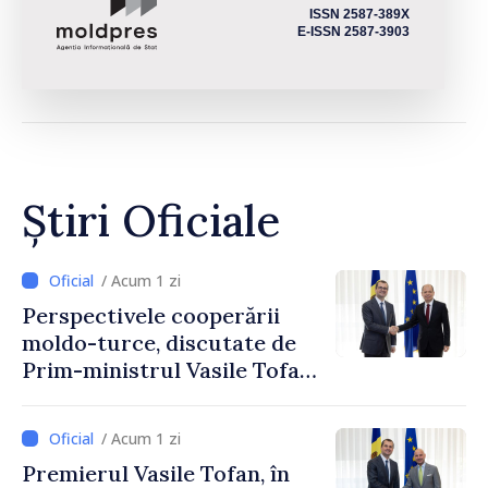
ISSN 2587-389X
E-ISSN 2587-3903
Știri Oficiale
/ Acum 1 zi
Perspectivele cooperării
moldo-turce, discutate de
Prim-ministrul Vasile Tofan
și Ambasadorul Turciei,
Uygar Mustafa Sertel
/ Acum 1 zi
Premierul Vasile Tofan, în