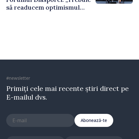
să readucem optimismul
oamenilor și încrederea că
Republica Moldova merge în
direcția corectă”
#newsletter
Primiți cele mai recente știri direct pe
E-mailul dvs.
Abonează-te