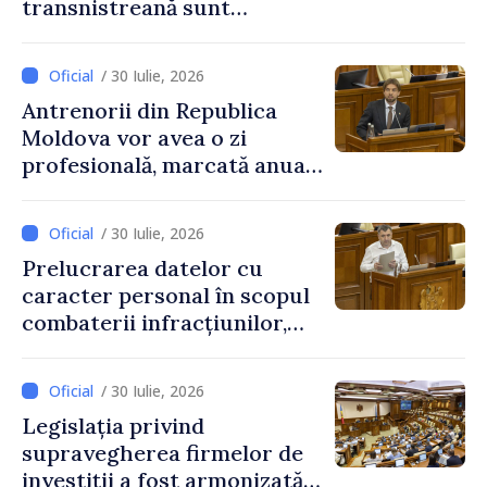
transnistreană sunt
integrați în sistemul
educațional național
/ 30 Iulie, 2026
Antrenorii din Republica
Moldova vor avea o zi
profesională, marcată anual
pe 25 septembrie
/ 30 Iulie, 2026
Prelucrarea datelor cu
caracter personal în scopul
combaterii infracțiunilor,
reglementată de o nouă lege
/ 30 Iulie, 2026
Legislația privind
supravegherea firmelor de
investiții a fost armonizată