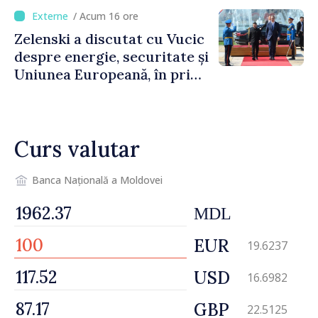
cetățenii să reducă
/ Acum 16 ore
consumul în orele de vârf
Zelenski a discutat cu Vucic
despre energie, securitate și
Uniunea Europeană, în prima
sa vizită în Serbia
Curs valutar
Banca Națională a Moldovei
MDL
EUR
19.6237
USD
16.6982
GBP
22.5125