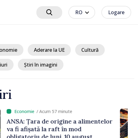
RO
Logare
onomie
Aderare la UE
Cultură
iuri
Știri în imagini
iri
cum 57 minute
e origine a alimentelor
la raft în mod
e luni, 10 august.