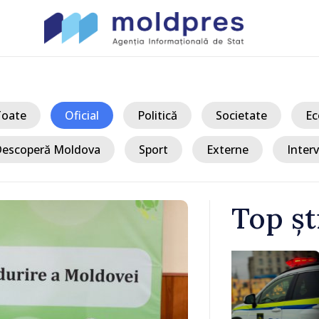
Toate
Oficial
Politică
Societate
Ec
escoperă Moldova
Sport
Externe
Interv
Top șt
/ A
Crocmaz,
ANSA: Țara d
ale unei
va fi afișată 
 la fața
obligatoriu d