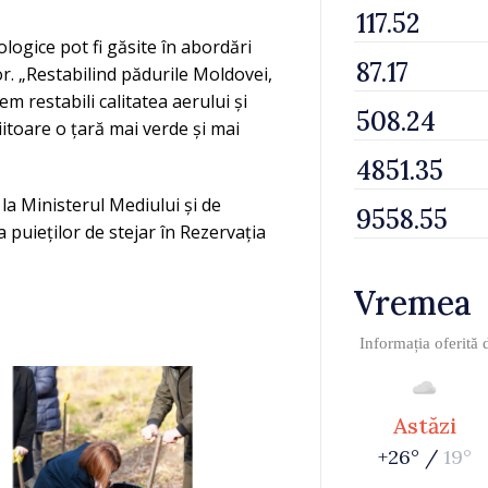
logice pot fi găsite în abordări
or. „Restabilind pădurile Moldovei,
m restabili calitatea aerului și
iitoare o țară mai verde și mai
 la Ministerul Mediului și de
a puieților de stejar în Rezervația
Vremea
Informația oferită
Astăzi
+26° /
19°