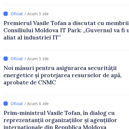
/ Acum 5 zile
Premierul Vasile Tofan a discutat cu membrii
Consiliului Moldova IT Park: „Guvernul va fi 
aliat al industriei IT”
/ Acum 5 zile
Noi măsuri pentru asigurarea securității
energetice și protejarea resurselor de apă,
aprobate de CNMC
/ Acum 6 zile
Prim-ministrul Vasile Tofan, în dialog cu
reprezentanții organizațiilor și agențiilor
internaționale din Republica Moldova