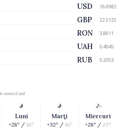
USD
16.6982
GBP
22.5125
RON
3.8611
UAH
0.4045
RUB
0.2053
 de
meteo2.md
Luni
Marţi
Miercuri
+28° /
16°
+32° /
16°
+28° /
23°