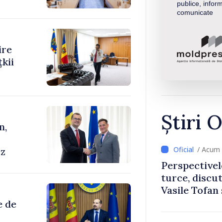
publice, inform
comunicate
ire
kii
Știri O
n,
/ Acum 
cz
Perspectivel
turce, discu
Vasile Tofan
Uygar Musta
e de