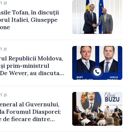
1 zi
ile Tofan, în discuții
ul Italiei, Giuseppe
cone
1 zi
ul Republicii Moldova,
 și prim-ministrul
t De Wever, au discutat
rsul european al
oldova.
1 zi
eneral al Guvernului,
 la Forumul Diasporei:
 de fiecare dintre
ră pentru a construi