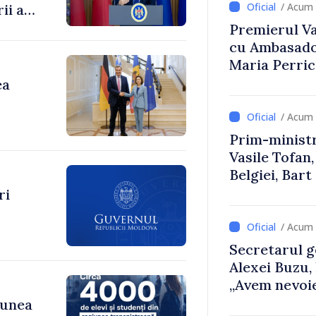
/ Acum 
ii au
Premierul Vas
enilor
cu Ambasador
Maria Perri
ea
/ Acum 
Prim-ministr
Vasile Tofan,
Belgiei, Bar
despre parcu
ri
Republicii M
/ Acum 
Secretarul g
Alexei Buzu,
„Avem nevoie
dumneavoast
iunea