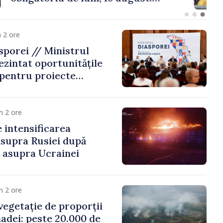
 riscă amenzi de zeci
de lei
 2 ore
porei // Ministrul
ezintat oportunitățile
 pentru proiecte
mobilitatea artiștilor
m 2 ore
e intensificarea
asupra Rusiei după
i asupra Ucrainei
m 2 ore
vegetație de proporții
nadei: peste 20.000 de