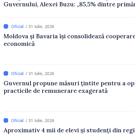
Guvernului, Alexei Buzu: „85,5% dintre primăr
inițiat procesul. Le mulțumim aleșilor locali
pentru că au pus pe primul loc interesul oam
și dezvoltar
/ 31 Iulie, 2026
Moldova și Bavaria își consolidează cooperar
economică
/ 31 Iulie, 2026
Guvernul propune măsuri țintite pentru a op
practicile de remunerare exagerată
/ 31 Iulie, 2026
Aproximativ 4 mii de elevi și studenți din reg