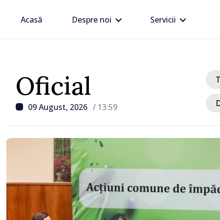
Acasă
Despre noi
Servicii
Oficial
D
09 August, 2026
/ 13:59
/ Acum 17 minute
UPDATE // Explozie la 
Ștefan Vodă. Fragmente 
drone de luptă depistate