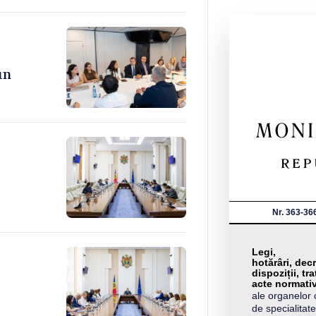
un
Nr. 363-36
Legi,
hotărâri, decr
dispoziții, tra
acte normati
ale organelor 
de specialitate