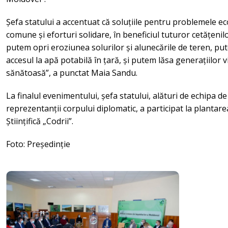
Șefa statului a accentuat că soluțiile pentru problemele eco
comune și eforturi solidare, în beneficiul tuturor cetățenil
putem opri eroziunea solurilor și alunecările de teren, pute
accesul la apă potabilă în țară, și putem lăsa generațiilor v
sănătoasă”, a punctat Maia Sandu.
La finalul evenimentului, șefa statului, alături de echipa de
reprezentanții corpului diplomatic, a participat la plantare
Științifică „Codrii”.
Foto: Președinție