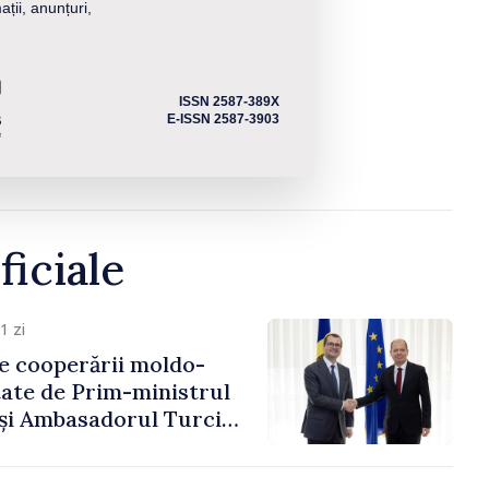
ații, anunțuri,
ISSN 2587-389X
E-ISSN 2587-3903
ficiale
1 zi
e cooperării moldo-
tate de Prim-ministrul
 și Ambasadorul Turciei,
fa Sertel