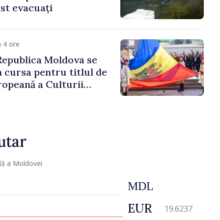
st evacuați
 4 ore
Republica Moldova se
n cursa pentru titlul de
ropeană a Culturii
utar
lă a Moldovei
MDL
EUR
19.6237