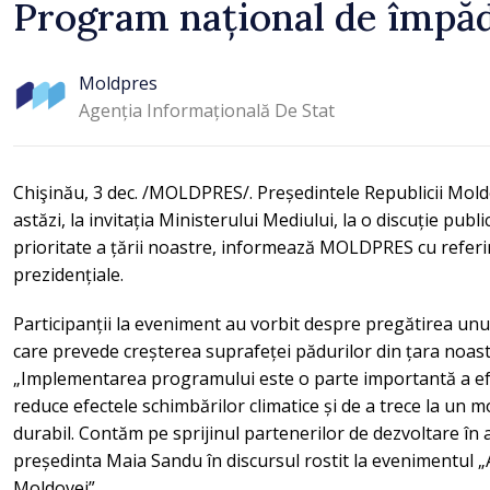
Program național de împă
Moldpres
Agenția Informațională De Stat
Chişinău, 3 dec. /MOLDPRES/. Președintele Republicii Mold
astăzi, la invitația Ministerului Mediului, la o discuție publ
prioritate a țării noastre, informează MOLDPRES cu referire 
prezidențiale.
Participanții la eveniment au vorbit despre pregătirea un
care prevede creșterea suprafeței pădurilor din țara noast
„Implementarea programului este o parte importantă a efo
reduce efectele schimbărilor climatice și de a trece la un
durabil. Contăm pe sprijinul partenerilor de dezvoltare în 
președinta Maia Sandu în discursul rostit la evenimentul 
Moldovei”.