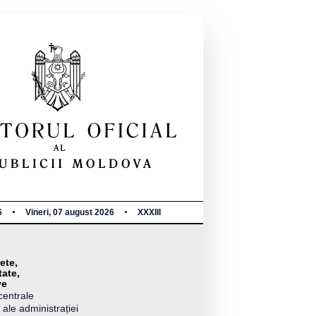
6
Vineri, 07 august 2026
XXXIII
ete,
tate,
ve
centrale
 ale administrației