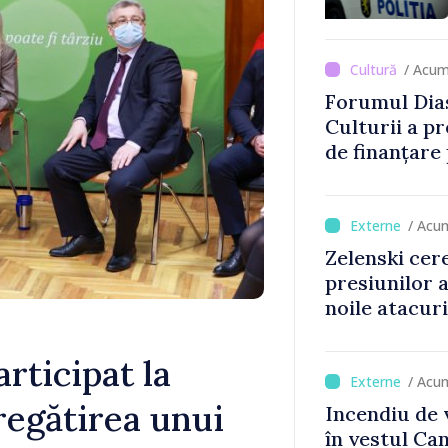
Comercianții
de mii de lei 
/ Acum
Forumul Dias
Culturii a pr
de finanțare
culturale și 
/ Acu
Zelenski cer
presiunilor 
noile atacur
rticipat la
/ Acu
regătirea unui
Incendiu de 
în vestul Ca