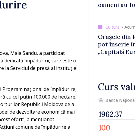
durire
oameni au fo
/ Acum
Orașele din 
pot înscrie î
„Capitală Eu
ova, Maia Sandu, a participat
2033”
ică dedicată împăduririi, care este o
la Serviciul de presă al instituției
Curs val
ui Program național de împădurire,
ră cu cel puțin 100.000 de hectare.
Banca Naționa
rturilor Republicii Moldova de a
 model de dezvoltare economică mai
acest efort”, a menționat
„Acțiuni comune de împădurire a