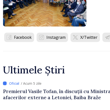
Facebook
Instagram
X/Twitter
Ultimele Știri
/ Acum 5 zile
Premierul Vasile Tofan, în discuții cu Ministr
afacerilor externe a Letoniei, Baiba Braže