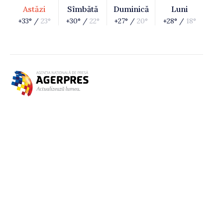
Astăzi
Sîmbătă
Duminică
Luni
+33° /
23°
+30° /
22°
+27° /
20°
+28° /
18°