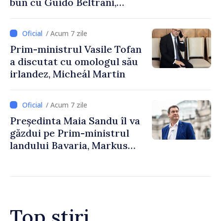
bun cu Guido Beltrani,
directorul Biroului de
Cooperare al Elveției în
/ Acum 7 zile
Republica Moldova
Prim-ministrul Vasile Tofan
a discutat cu omologul său
irlandez, Micheál Martin
/ Acum 7 zile
Președinta Maia Sandu îl va
găzdui pe Prim-ministrul
landului Bavaria, Markus
Söder
Top știri