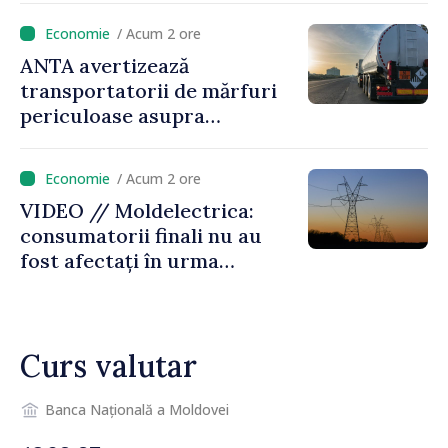
/ Acum 2 ore
ANTA avertizează
transportatorii de mărfuri
periculoase asupra
riscurilor sporite pe timp de
caniculă
/ Acum 2 ore
VIDEO // Moldelectrica:
consumatorii finali nu au
fost afectați în urma
avarierii Liniei Bălți–
Dnestrovsk. Lucrările de
reparație vor fi efectuate în
Curs valutar
regim prioritar
Banca Națională a Moldovei