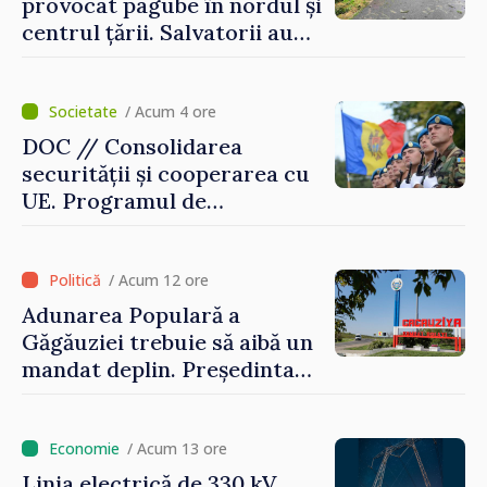
provocat pagube în nordul și
centrul țării. Salvatorii au
intervenit în zece cazuri
/ Acum 4 ore
DOC // Consolidarea
securității și cooperarea cu
UE. Programul de
implementare a Strategiei
Naționale de Apărare pentru
perioada 2024–2034,
/ Acum 12 ore
publicat în Monitorul Oficial
Adunarea Populară a
Găgăuziei trebuie să aibă un
mandat deplin. Președinta
Maia Sandu: „Alegerile să fie
libere și corecte””
/ Acum 13 ore
Linia electrică de 330 kV