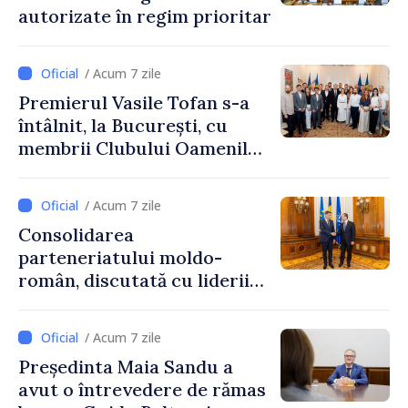
autorizate în regim prioritar
/ Acum 7 zile
Premierul Vasile Tofan s-a
întâlnit, la București, cu
membrii Clubului Oamenilor
de Afaceri Basarabeni
/ Acum 7 zile
Consolidarea
parteneriatului moldo-
român, discutată cu liderii
Parlamentului României
/ Acum 7 zile
Președinta Maia Sandu a
avut o întrevedere de rămas