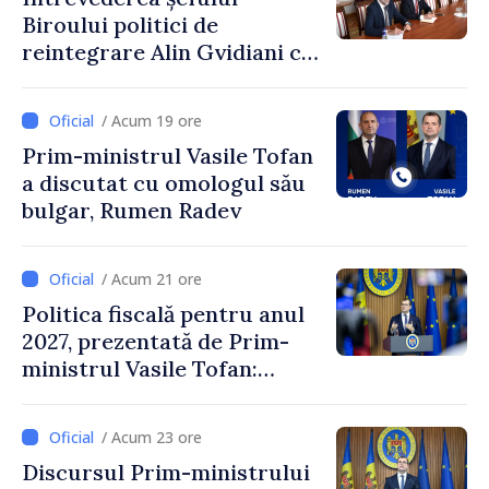
Biroului politici de
reintegrare Alin Gvidiani cu
reprezentanții Misiunii
Comitetului Internațional al
/ Acum 19 ore
Crucii Roșii în Moldova
Prim-ministrul Vasile Tofan
a discutat cu omologul său
bulgar, Rumen Radev
/ Acum 21 ore
Politica fiscală pentru anul
2027, prezentată de Prim-
ministrul Vasile Tofan:
Reducerea poverii pe muncă,
stimularea investițiilor și o
/ Acum 23 ore
taxare mai echitabilă
Discursul Prim-ministrului