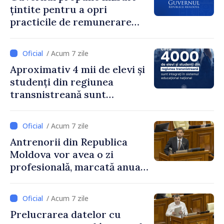
țintite pentru a opri
practicile de remunerare
exagerată
/ Acum 7 zile
Aproximativ 4 mii de elevi și
studenți din regiunea
transnistreană sunt
integrați în sistemul
educațional național
/ Acum 7 zile
Antrenorii din Republica
Moldova vor avea o zi
profesională, marcată anual
pe 25 septembrie
/ Acum 7 zile
Prelucrarea datelor cu