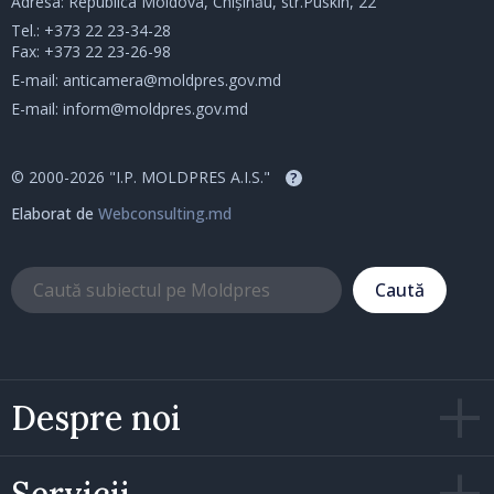
Adresa: Republica Moldova, Chișinău, str.Puskin, 22
Tel.:
+373 22 23-34-28
Fax: +373 22 23-26-98
E-mail:
anticamera@moldpres.gov.md
E-mail:
inform@moldpres.gov.md
© 2000-2026 "I.P. MOLDPRES A.I.S."
?
Elaborat de
Webconsulting.md
Caută
Despre noi