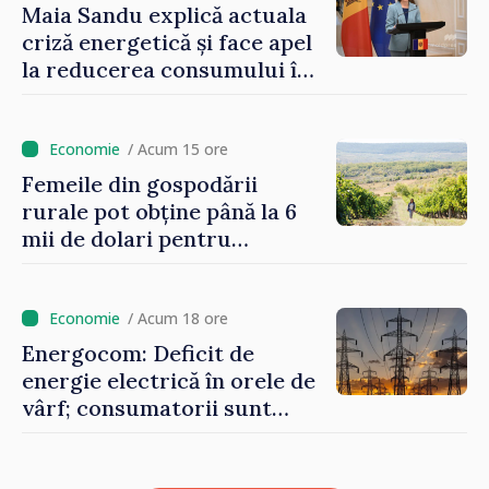
Maia Sandu explică actuala
criză energetică și face apel
la reducerea consumului în
orele de vârf: „Doar astfel
putem menține prețurile la
un nivel mai mic”
/ Acum 15 ore
Femeile din gospodării
rurale pot obține până la 6
mii de dolari pentru
investiții în afaceri verzi şi
durabile
/ Acum 18 ore
Energocom: Deficit de
energie electrică în orele de
vârf; consumatorii sunt
îndemnați să economisească