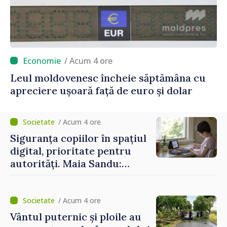
/ Acum 4 ore
Leul moldovenesc încheie săptămâna cu
apreciere ușoară față de euro și dolar
/ Acum 4 ore
Siguranța copiilor în spațiul
digital, prioritate pentru
autorități. Maia Sandu:
„Trebuie să creăm
mecanisme care să-i
protejeze”
/ Acum 4 ore
Vântul puternic și ploile au