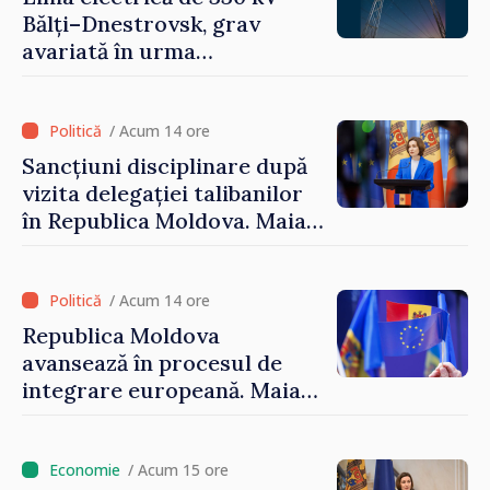
Bălți–Dnestrovsk, grav
avariată în urma
calamităților naturale
/ Acum 14 ore
Sancțiuni disciplinare după
vizita delegației talibanilor
în Republica Moldova. Maia
Sandu: „Este rușinos că
oameni cu funcții înalte nu
cunosc politica statului”
/ Acum 14 ore
Republica Moldova
avansează în procesul de
integrare europeană. Maia
Sandu: „Nu ne blochează
niciun stat”
/ Acum 15 ore