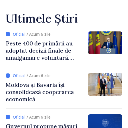
Ultimele Știri
/ Acum 6 zile
Peste 400 de primării au
adoptat decizii finale de
amalgamare voluntară.
Secretarul general al
Guvernului, Alexei Buzu:
/ Acum 6 zile
„85,5% dintre primării au
Moldova și Bavaria își
inițiat procesul. Le
consolidează cooperarea
mulțumim aleșilor locali
economică
pentru că au pus pe primul
loc interesul oamenilor și
dezvoltar
/ Acum 6 zile
Guvernul propune măsuri