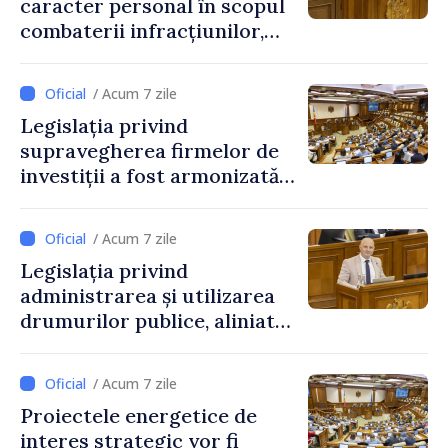
caracter personal în scopul
combaterii infracțiunilor,
reglementată de o nouă lege
/ Acum 7 zile
Legislația privind
supravegherea firmelor de
investiții a fost armonizată
cu normele UE
/ Acum 7 zile
Legislația privind
administrarea și utilizarea
drumurilor publice, aliniată
la standardele UE
/ Acum 7 zile
Proiectele energetice de
interes strategic vor fi