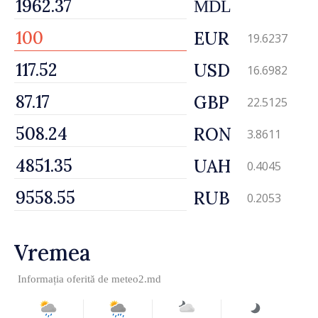
MDL
EUR
19.6237
USD
16.6982
GBP
22.5125
RON
3.8611
UAH
0.4045
RUB
0.2053
Vremea
Informația oferită de
meteo2.md