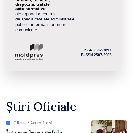
dispoziții, tratate,
acte normative
ale organelor centrale
de specialitate ale administrației
publice, informații, anunțuri,
comunicate
ISSN 2587-389X
E-ISSN 2587-3903
Știri Oficiale
/ Acum 1 oră
Întrevederea șefului