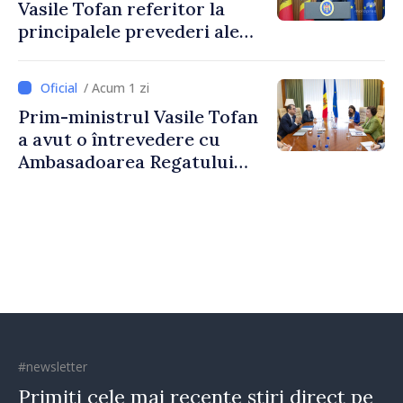
Vasile Tofan referitor la
principalele prevederi ale
politicii fiscale pentru anul
2027
/ Acum 1 zi
Prim-ministrul Vasile Tofan
a avut o întrevedere cu
Ambasadoarea Regatului
Unit al Marii Britanii și
Irlandei de Nord, Fern
Horine
#newsletter
Primiți cele mai recente știri direct pe