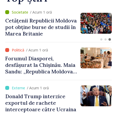
/ Acum 39 minute
Speakerul Igor Grosu, la
Forumul Diasporei:
„Republica Moldova
demonstrează, prin cetățenii
săi de acasă și de peste
/ Acum 1 oră
hotare, că merită să devină
Forumul Diasporei,
parte a marii familii
desfășurat la Chișinău. Maia
europene”
Sandu: „Republica Moldova
avansează cu viteză spre UE,
iar diaspora poate juca un
/ Acum 1 oră
rol important în promovarea
Donald Trump interzice
și susținerea acestui
exportul de rachete
parcurs”
interceptoare către Ucraina