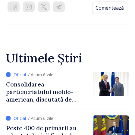
Comentează
Ultimele Știri
/ Acum 6 zile
Consolidarea
parteneriatului moldo-
american, discutată de
Prim-ministrul Vasile Tofan
și însărcinatul cu afaceri al
/ Acum 6 zile
SUA, Nick Pietrowicz
Peste 400 de primării au