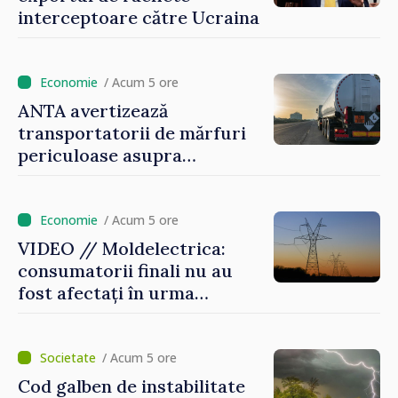
interceptoare către Ucraina
/ Acum 5 ore
ANTA avertizează
transportatorii de mărfuri
periculoase asupra
riscurilor sporite pe timp de
caniculă
/ Acum 5 ore
VIDEO // Moldelectrica:
consumatorii finali nu au
fost afectați în urma
avarierii Liniei Bălți–
Dnestrovsk. Lucrările de
reparație vor fi efectuate în
/ Acum 5 ore
regim prioritar
Cod galben de instabilitate