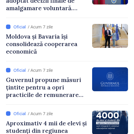
adoptat decizii finale de
amalgamare voluntară.
Secretarul general al
Guvernului, Alexei Buzu:
/ Acum 7 zile
„85,5% dintre primării au
Moldova și Bavaria își
inițiat procesul. Le
consolidează cooperarea
mulțumim aleșilor locali
economică
pentru că au pus pe primul
loc interesul oamenilor și
dezvoltar
/ Acum 7 zile
Guvernul propune măsuri
țintite pentru a opri
practicile de remunerare
exagerată
/ Acum 7 zile
Aproximativ 4 mii de elevi și
studenți din regiunea