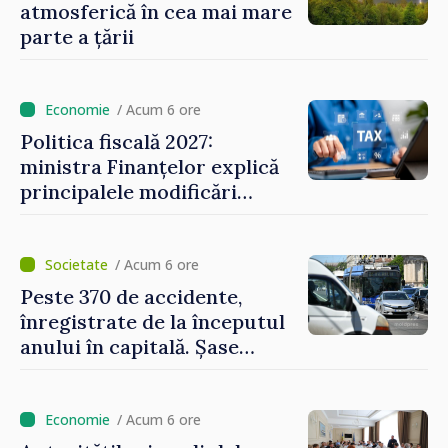
atmosferică în cea mai mare
parte a țării
/ Acum 6 ore
Politica fiscală 2027:
ministra Finanțelor explică
principalele modificări
privind impozitul pe
bunurile imobiliare, taxele
locale și rutiere
/ Acum 6 ore
Peste 370 de accidente,
înregistrate de la începutul
anului în capitală. Șase
persoane și-au pierdut viața
/ Acum 6 ore