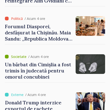
reintegrare Alin Gvidiani cu
reprezentanții Misiunii
Comitetului Internațional al
Crucii Roșii în Moldova
/ Acum 4 ore
Forumul Diasporei,
desfășurat la Chișinău. Maia
Sandu: „Republica Moldova
avansează cu viteză spre UE,
iar diaspora poate juca un
rol important în promovarea
/ Acum 4 ore
și susținerea acestui
Un bărbat din Cimișlia a fost
parcurs”
trimis în judecată pentru
omorul concubinei
/ Acum 4 ore
Donald Trump interzice
exportul de rachete