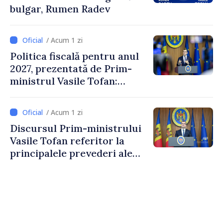
bulgar, Rumen Radev
/ Acum 1 zi
Politica fiscală pentru anul
2027, prezentată de Prim-
ministrul Vasile Tofan:
Reducerea poverii pe muncă,
stimularea investițiilor și o
/ Acum 1 zi
taxare mai echitabilă
Discursul Prim-ministrului
Vasile Tofan referitor la
principalele prevederi ale
politicii fiscale pentru anul
2027