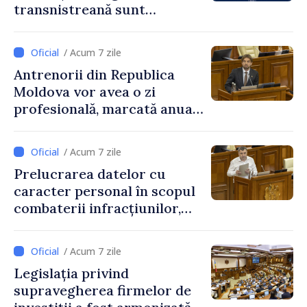
transnistreană sunt
integrați în sistemul
educațional național
/ Acum 7 zile
Antrenorii din Republica
Moldova vor avea o zi
profesională, marcată anual
pe 25 septembrie
/ Acum 7 zile
Prelucrarea datelor cu
caracter personal în scopul
combaterii infracțiunilor,
reglementată de o nouă lege
/ Acum 7 zile
Legislația privind
supravegherea firmelor de