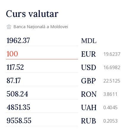
Petra Lärke
Curs valutar
Banca Națională a Moldovei
MDL
EUR
19.6237
USD
16.6982
GBP
22.5125
RON
3.8611
UAH
0.4045
RUB
0.2053