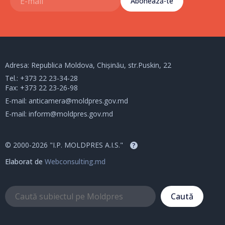
Abonează-te
Adresa: Republica Moldova, Chișinău, str.Puskin, 22
Tel.:
+373 22 23-34-28
Fax: +373 22 23-26-98
E-mail:
anticamera@moldpres.gov.md
E-mail:
inform@moldpres.gov.md
© 2000-2026 "I.P. MOLDPRES A.I.S."
?
Elaborat de
Webconsulting.md
Caută