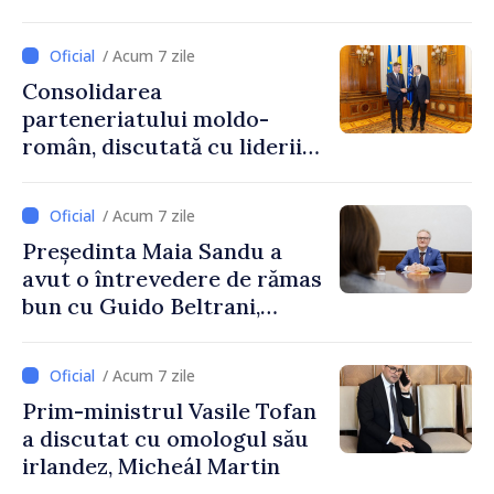
de Afaceri Basarabeni
/ Acum 7 zile
Consolidarea
parteneriatului moldo-
român, discutată cu liderii
Parlamentului României
/ Acum 7 zile
Președinta Maia Sandu a
avut o întrevedere de rămas
bun cu Guido Beltrani,
directorul Biroului de
Cooperare al Elveției în
/ Acum 7 zile
Republica Moldova
Prim-ministrul Vasile Tofan
a discutat cu omologul său
irlandez, Micheál Martin