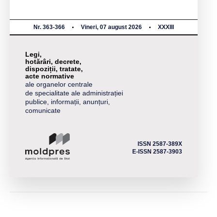
Nr. 363-366
Vineri, 07 august 2026
XXXIII
Legi,
hotărâri, decrete,
dispoziții, tratate,
acte normative
ale organelor centrale
de specialitate ale administrației
publice, informații, anunțuri,
comunicate
ISSN 2587-389X
E-ISSN 2587-3903