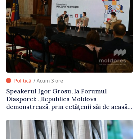
/ Acum 3 ore
Speakerul Igor Grosu, la Forumul
Diasporei: „Republica Moldova
demonstrează, prin cetățenii săi de acasă
și de peste hotare, că merită să devină
parte a marii familii europene”