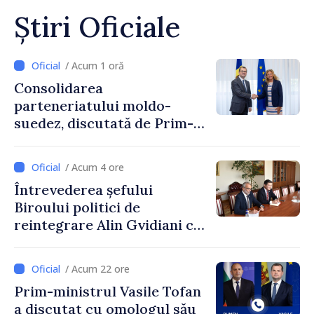
Știri Oficiale
/ Acum 1 oră
Consolidarea
parteneriatului moldo-
suedez, discutată de Prim-
ministrul Vasile Tofan și
Ambasadoarea Suediei,
/ Acum 4 ore
Petra Lärke
Întrevederea șefului
Biroului politici de
reintegrare Alin Gvidiani cu
reprezentanții Misiunii
Comitetului Internațional al
/ Acum 22 ore
Crucii Roșii în Moldova
Prim-ministrul Vasile Tofan
a discutat cu omologul său