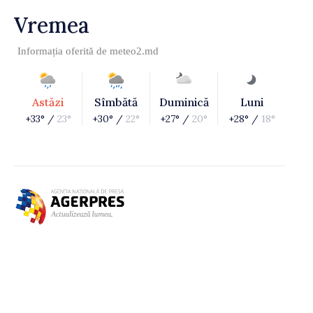
Vremea
Informația oferită de
meteo2.md
Astăzi
Sîmbătă
Duminică
Luni
+33° /
23°
+30° /
22°
+27° /
20°
+28° /
18°