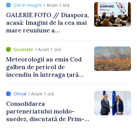
/ Acum 1 oră
GALERIE FOTO // Diaspora,
acasă: Imagini de la cea mai
mare reuniune a
moldovenilor de peste
hotare
/ Acum 1 oră
Meteorologii au emis Cod
galben de pericol de
incendiu în întreaga țară
până pe 14 august
/ Acum 1 oră
Consolidarea
parteneriatului moldo-
suedez, discutată de Prim-
ministrul Vasile Tofan și
Ambasadoarea Suediei,