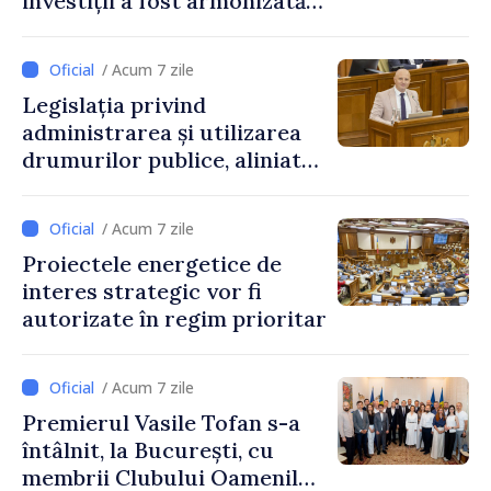
investiții a fost armonizată
cu normele UE
/ Acum 7 zile
Legislația privind
administrarea și utilizarea
drumurilor publice, aliniată
la standardele UE
/ Acum 7 zile
Proiectele energetice de
interes strategic vor fi
autorizate în regim prioritar
/ Acum 7 zile
Premierul Vasile Tofan s-a
întâlnit, la București, cu
membrii Clubului Oamenilor