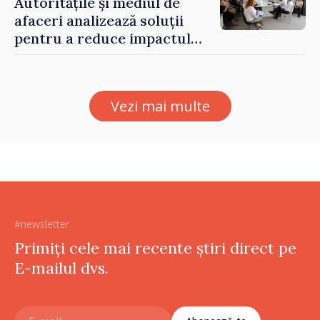
Autoritățile și mediul de
afaceri analizează soluții
pentru a reduce impactul
provocărilor energetice
asupra economiei
Vezi mai multe
#newsletter
Primiți cele mai recente știri direct pe
E-mailul dvs.