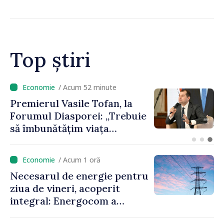
Top știri
/ Acum 52 minute
Premierul Vasile Tofan, la
Forumul Diasporei: „Trebuie
să îmbunătățim viața
oamenilor și să repornim
motoarele economiei”
/ Acum 1 oră
Necesarul de energie pentru
ziua de vineri, acoperit
integral: Energocom a
rezervat volumele