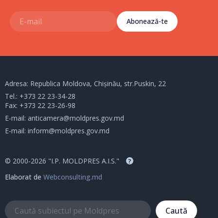
Abonează-te
Adresa: Republica Moldova, Chișinău, str.Puskin, 22
Tel.:
+373 22 23-34-28
Fax: +373 22 23-26-98
E-mail:
anticamera@moldpres.gov.md
E-mail:
inform@moldpres.gov.md
© 2000-2026 "I.P. MOLDPRES A.I.S."
?
Elaborat de
Webconsulting.md
Caută