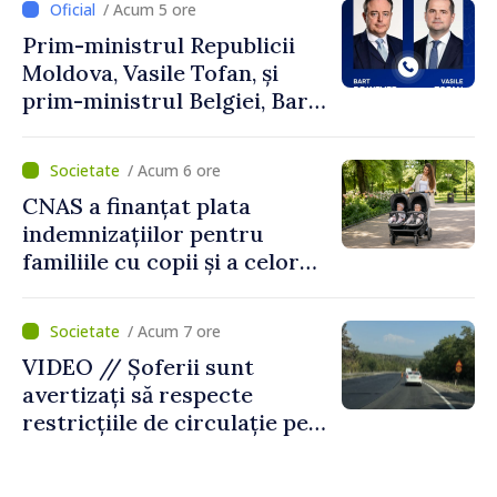
/ Acum 5 ore
Prim-ministrul Republicii
Moldova, Vasile Tofan, și
prim-ministrul Belgiei, Bart
De Wever, au discutat
despre parcursul european
/ Acum 6 ore
al Republicii Moldova.
CNAS a finanțat plata
indemnizațiilor pentru
familiile cu copii și a celor
pentru incapacitate
temporară de muncă
/ Acum 7 ore
VIDEO // Șoferii sunt
avertizați să respecte
restricțiile de circulație pe
drumul R3, unde se
desfășoară lucrări de