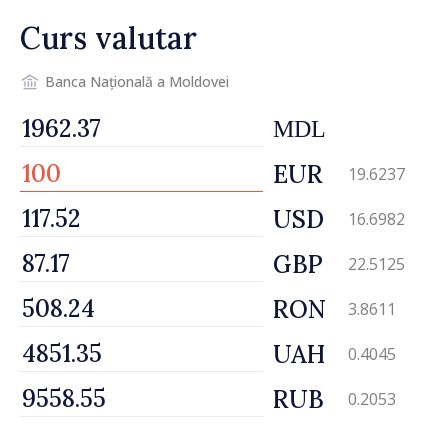
reparație
Curs valutar
Banca Națională a Moldovei
MDL
EUR
19.6237
USD
16.6982
GBP
22.5125
RON
3.8611
UAH
0.4045
RUB
0.2053