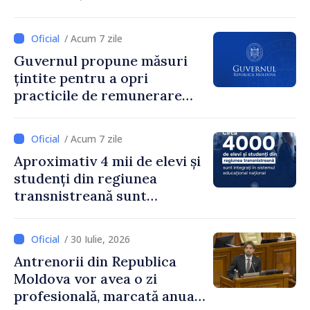
loc interesul oamenilor și
dezvoltar
/ Acum 7 zile
Guvernul propune măsuri
țintite pentru a opri
practicile de remunerare
exagerată
/ Acum 7 zile
Aproximativ 4 mii de elevi și
studenți din regiunea
transnistreană sunt
integrați în sistemul
educațional național
/ 30 Iulie, 2026
Antrenorii din Republica
Moldova vor avea o zi
profesională, marcată anual