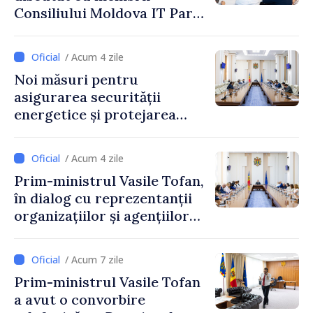
Consiliului Moldova IT Park:
„Guvernul va fi un aliat al
industriei IT”
/ Acum 4 zile
Noi măsuri pentru
asigurarea securității
energetice și protejarea
resurselor de apă, aprobate
de CNMC
/ Acum 4 zile
Prim-ministrul Vasile Tofan,
în dialog cu reprezentanții
organizațiilor și agențiilor
internaționale din Republica
Moldova
/ Acum 7 zile
Prim-ministrul Vasile Tofan
a avut o convorbire