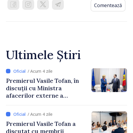
Comentează
Ultimele Știri
/ Acum 4 zile
Premierul Vasile Tofan, în
discuții cu Ministra
afacerilor externe a
Letoniei, Baiba Braže
/ Acum 4 zile
Premierul Vasile Tofan a
discutat cu membrii