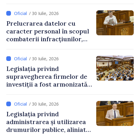
pe 25 septembrie
/ 30 Iulie, 2026
Prelucrarea datelor cu
caracter personal în scopul
combaterii infracțiunilor,
reglementată de o nouă lege
/ 30 Iulie, 2026
Legislația privind
supravegherea firmelor de
investiții a fost armonizată
cu normele UE
/ 30 Iulie, 2026
Legislația privind
administrarea și utilizarea
drumurilor publice, aliniată
la standardele UE