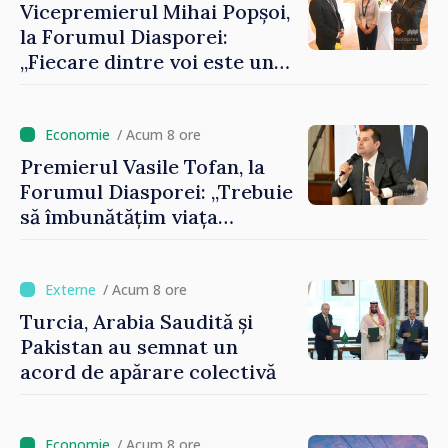
Vicepremierul Mihai Popșoi,
la Forumul Diasporei:
„Fiecare dintre voi este un
ambasador al țării noastre și
contribuie la promovarea
imaginii Republicii Moldova”
/ Acum 8 ore
Premierul Vasile Tofan, la
Forumul Diasporei: „Trebuie
să îmbunătățim viața
oamenilor și să repornim
motoarele economiei”
/ Acum 8 ore
Turcia, Arabia Saudită și
Pakistan au semnat un
acord de apărare colectivă
/ Acum 8 ore