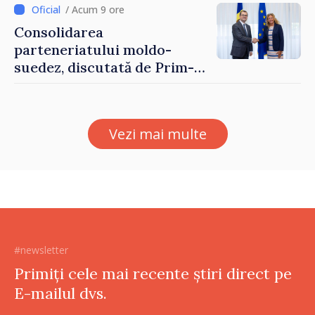
/ Acum 9 ore
Consolidarea
parteneriatului moldo-
suedez, discutată de Prim-
ministrul Vasile Tofan și
Ambasadoarea Suediei,
Petra Lärke
Vezi mai multe
#newsletter
Primiți cele mai recente știri direct pe
E-mailul dvs.