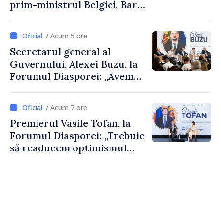
prim-ministrul Belgiei, Bart
De Wever, au discutat
despre parcursul european
/ Acum 5 ore
al Republicii Moldova.
Secretarul general al
Guvernului, Alexei Buzu, la
Forumul Diasporei: „Avem
nevoie de fiecare dintre
dumneavoastră pentru a
/ Acum 7 ore
construi comunități mai
Premierul Vasile Tofan, la
puternice”
Forumul Diasporei: „Trebuie
să readucem optimismul
oamenilor și încrederea că
Republica Moldova merge în
direcția corectă”