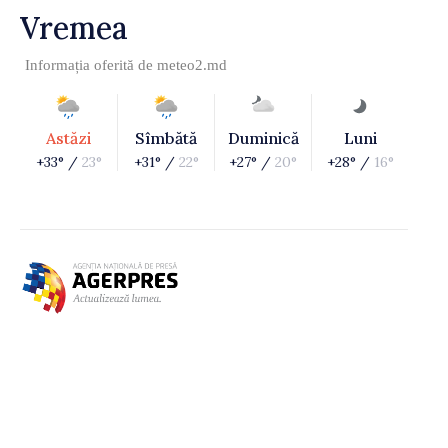
Vremea
Informația oferită de
meteo2.md
Astăzi
Sîmbătă
Duminică
Luni
+33° /
23°
+31° /
22°
+27° /
20°
+28° /
16°