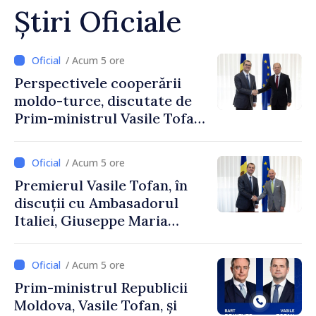
Știri Oficiale
/ Acum 5 ore
Perspectivele cooperării
moldo-turce, discutate de
Prim-ministrul Vasile Tofan
și Ambasadorul Turciei,
Uygar Mustafa Sertel
/ Acum 5 ore
Premierul Vasile Tofan, în
discuții cu Ambasadorul
Italiei, Giuseppe Maria
Perricone
/ Acum 5 ore
Prim-ministrul Republicii
Moldova, Vasile Tofan, și