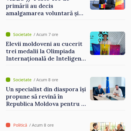
primării au decis
amalgamarea voluntară și
vor beneficia de fonduri
pentru investiții. Igor
Grosu: „Este important să
/ Acum 7 ore
depășim blocajele și să dăm o
Elevii moldoveni au cucerit
șansă localităților să se
trei medalii la Olimpiada
dezvolte”
Internațională de Inteligență
Artificială
/ Acum 8 ore
Un specialist din diaspora își
propune să revină în
Republica Moldova pentru a
contribui la dezvoltarea
registrului naval național
/ Acum 8 ore