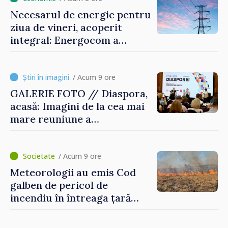
Necesarul de energie pentru
ziua de vineri, acoperit
integral: Energocom a
rezervat volumele
/ Acum 9 ore
GALERIE FOTO // Diaspora,
acasă: Imagini de la cea mai
mare reuniune a
moldovenilor de peste
hotare
/ Acum 9 ore
Meteorologii au emis Cod
galben de pericol de
incendiu în întreaga țară
până pe 14 august