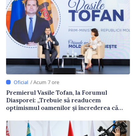
/ Acum 7 ore
Premierul Vasile Tofan, la Forumul
Diasporei: „Trebuie să readucem
optimismul oamenilor și încrederea că
Republica Moldova merge în direcția
corectă”