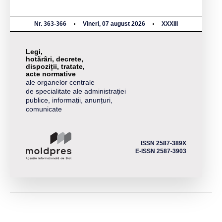
Nr. 363-366
Vineri, 07 august 2026
XXXIII
Legi,
hotărâri, decrete,
dispoziții, tratate,
acte normative
ale organelor centrale
de specialitate ale administrației
publice, informații, anunțuri,
comunicate
ISSN 2587-389X
E-ISSN 2587-3903