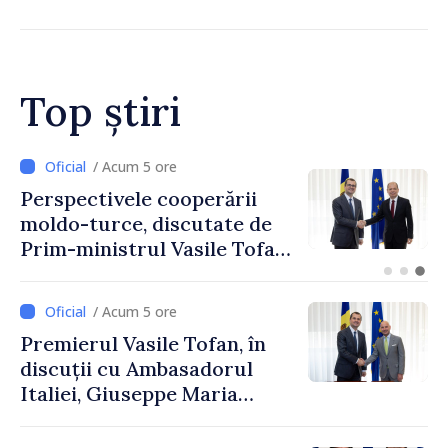
Top știri
/ Acum 2 ore
Forumul Diasporei //
Republica Moldova,
promovată în Elveția prin
turism, investiții și
exporturi
/ Acum 5 ore
Premierul Vasile Tofan, în
discuții cu Ambasadorul
Italiei, Giuseppe Maria
Perricone