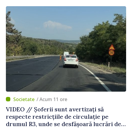
Agenția Executivă pentru Bulgarii din
Străinătate
/ Acum 11 ore
VIDEO // Șoferii sunt avertizați să
respecte restricțiile de circulație pe
drumul R3, unde se desfășoară lucrări de
reparație