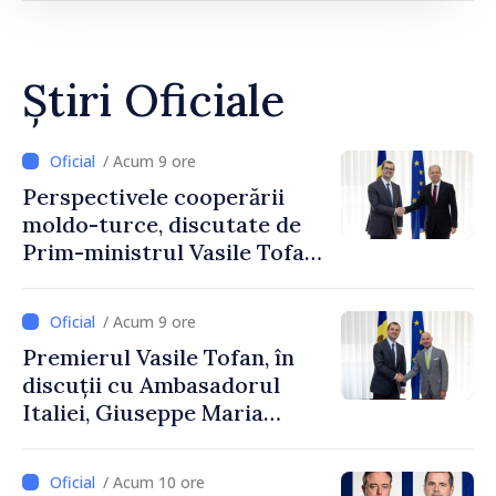
Știri Oficiale
/ Acum 9 ore
Perspectivele cooperării
moldo-turce, discutate de
Prim-ministrul Vasile Tofan
și Ambasadorul Turciei,
Uygar Mustafa Sertel
/ Acum 9 ore
Premierul Vasile Tofan, în
discuții cu Ambasadorul
Italiei, Giuseppe Maria
Perricone
/ Acum 10 ore