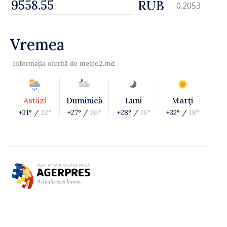
RUB
0.2053
Vremea
Informația oferită de
meteo2.md
Astăzi
Duminică
Luni
Marţi
+31° /
22°
+27° /
20°
+28° /
16°
+32° /
18°