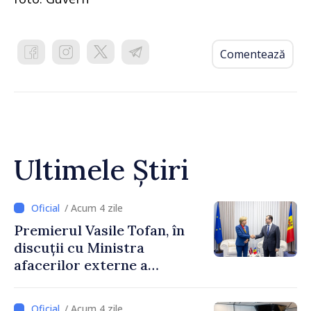
Comentează
Ultimele Știri
/ Acum 4 zile
Premierul Vasile Tofan, în
discuții cu Ministra
afacerilor externe a
Letoniei, Baiba Braže
/ Acum 4 zile