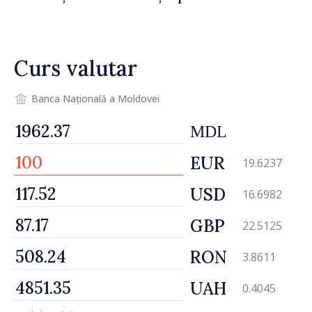
drumul R3, unde se
desfășoară lucrări de
reparație
Curs valutar
Banca Națională a Moldovei
MDL
EUR
19.6237
USD
16.6982
GBP
22.5125
RON
3.8611
UAH
0.4045