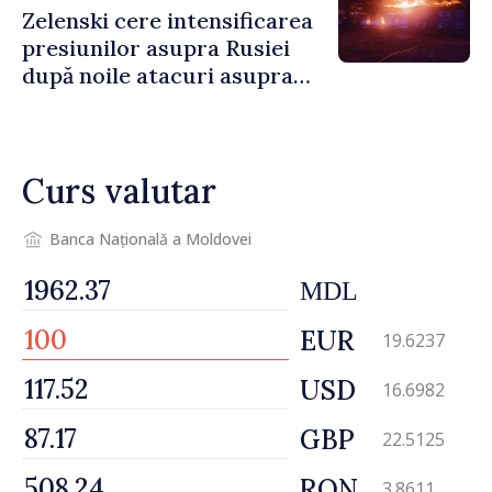
Zelenski cere intensificarea
presiunilor asupra Rusiei
după noile atacuri asupra
Ucrainei
Curs valutar
Banca Națională a Moldovei
MDL
EUR
19.6237
USD
16.6982
GBP
22.5125
RON
3.8611