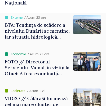
Națională
/ Acum 23 ore
BTA: Tendința de scădere a
nivelului Dunării se menține,
iar situația hidrologică
rămâne dificilă
/ Acum 23 ore
FOTO // Directorul
Serviciului Vamal, în vizită la
Otaci: A fost examinată
posibilitatea dotării Zonei de
control vamal cu un scanner
performant
/ Acum 1 zi
VIDEO // Călărași formează
cel mai mare cluster de