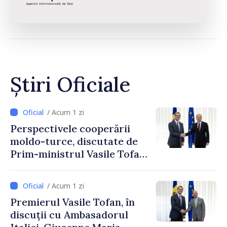
Știri Oficiale
/ Acum 1 zi
Perspectivele cooperării
moldo-turce, discutate de
Prim-ministrul Vasile Tofan
și Ambasadorul Turciei,
Uygar Mustafa Sertel
/ Acum 1 zi
Premierul Vasile Tofan, în
discuții cu Ambasadorul