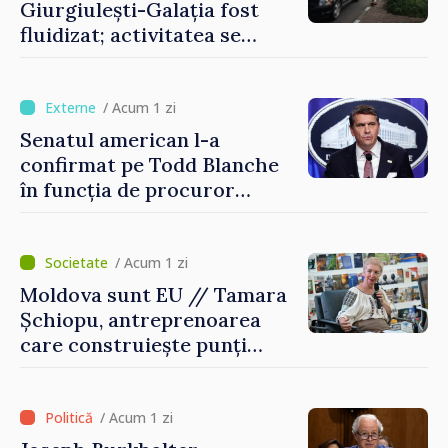
Giurgiulești-Galația fost
fluidizat; activitatea se
desfășoară în condiții
normale
/ Acum 1 zi
Senatul american l-a
confirmat pe Todd Blanche
în funcția de procuror
general al Statelor Unite
/ Acum 1 zi
Moldova sunt EU // Tamara
Șchiopu, antreprenoarea
care construiește punți
între Marea Britanie și
Republica Moldova
/ Acum 1 zi