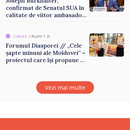
Joseph Burkhalter,
confirmat de Senatul SUA în
calitate de viitor ambasador
în Republica Moldova
/ Acum 1 zi
Forumul Diasporei // „Cele
șapte minuni ale Moldovei” –
proiectul care își propune să
apropie copiii din diaspora
de țara de origine
Vezi mai multe