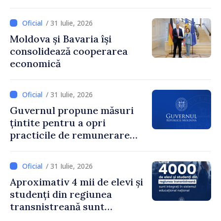
Secretarul general al
Guvernului, Alexei Buzu:
/ 31 Iulie, 2026
„85,5% dintre primării au
Moldova și Bavaria își
inițiat procesul. Le
consolidează cooperarea
mulțumim aleșilor locali
economică
pentru că au pus pe primul
loc interesul oamenilor și
dezvoltar
/ 31 Iulie, 2026
Guvernul propune măsuri
țintite pentru a opri
practicile de remunerare
exagerată
/ 31 Iulie, 2026
Aproximativ 4 mii de elevi și
studenți din regiunea
transnistreană sunt
integrați în sistemul