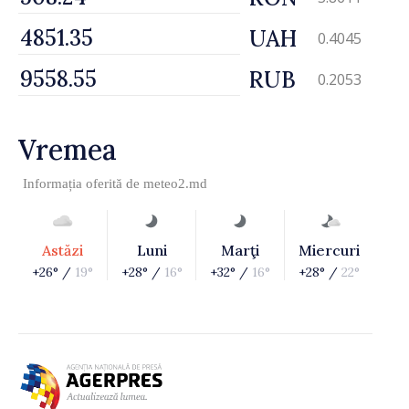
UAH
0.4045
RUB
0.2053
Vremea
Informația oferită de
meteo2.md
Astăzi
Luni
Marţi
Miercuri
+26° /
19°
+28° /
16°
+32° /
16°
+28° /
22°