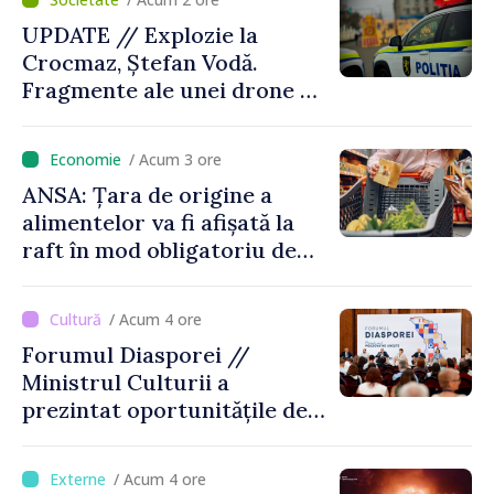
UPDATE // Explozie la
Crocmaz, Ștefan Vodă.
Fragmente ale unei drone de
luptă depistate la fața
locului
/ Acum 3 ore
ANSA: Țara de origine a
alimentelor va fi afișată la
raft în mod obligatoriu de
luni, 10 august. Comercianții
riscă amenzi de zeci de mii
/ Acum 4 ore
de lei de lei
Forumul Diasporei //
Ministrul Culturii a
prezintat oportunitățile de
finanțare pentru proiecte
culturale și mobilitatea
/ Acum 4 ore
artiștilor