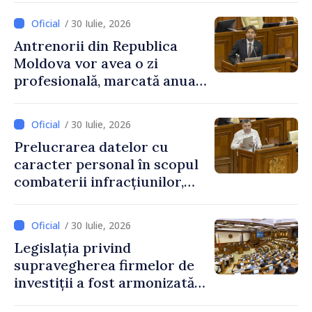
educațional național
/ 30 Iulie, 2026
Antrenorii din Republica
Moldova vor avea o zi
profesională, marcată anual
pe 25 septembrie
/ 30 Iulie, 2026
Prelucrarea datelor cu
caracter personal în scopul
combaterii infracțiunilor,
reglementată de o nouă lege
/ 30 Iulie, 2026
Legislația privind
supravegherea firmelor de
investiții a fost armonizată
cu normele UE