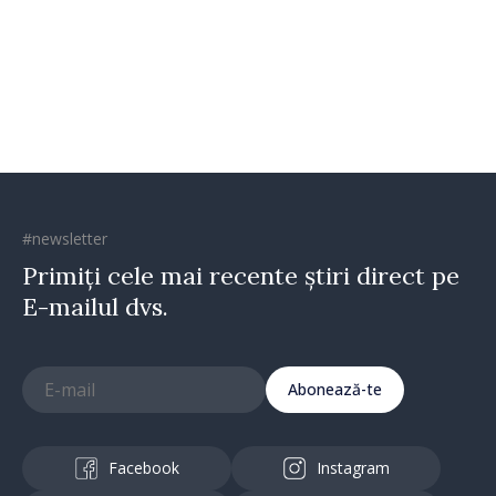
oamenilor și încrederea că
Republica Moldova merge în
direcția corectă”
#newsletter
Primiți cele mai recente știri direct pe
E-mailul dvs.
Abonează-te
Facebook
Instagram