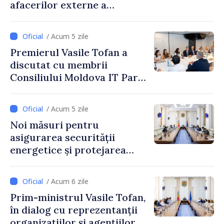
afacerilor externe a
Letoniei, Baiba Braže
/ Acum 5 zile
Premierul Vasile Tofan a
discutat cu membrii
Consiliului Moldova IT Park:
„Guvernul va fi un aliat al
industriei IT”
/ Acum 5 zile
Noi măsuri pentru
asigurarea securității
energetice și protejarea
resurselor de apă, aprobate
de CNMC
/ Acum 6 zile
Prim-ministrul Vasile Tofan,
în dialog cu reprezentanții
organizațiilor și agențiilor