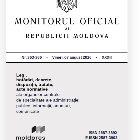
Nr. 363-366
Vineri, 07 august 2026
XXXIII
Legi,
hotărâri, decrete,
dispoziții, tratate,
acte normative
ale organelor centrale
de specialitate ale administrației
publice, informații, anunțuri,
comunicate
ISSN 2587-389X
E-ISSN 2587-3903