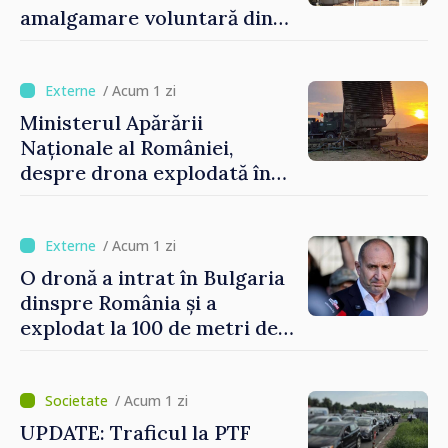
amalgamare voluntară din
Republica Moldova. Consiliul
orășenesc a aprobat decizia
finală
/ Acum 1 zi
Ministerul Apărării
Naționale al României,
despre drona explodată în
Bulgaria: „Radarele noastre
nu au detectat niciun
vehicul aerian”
/ Acum 1 zi
O dronă a intrat în Bulgaria
dinspre România și a
explodat la 100 de metri de
graniță
/ Acum 1 zi
UPDATE: Traficul la PTF