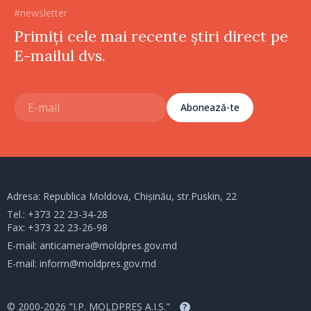
#newsletter
Primiți cele mai recente știri direct pe
E-mailul dvs.
Abonează-te
Adresa: Republica Moldova, Chișinău, str.Puskin, 22
Tel.:
+373 22 23-34-28
Fax: +373 22 23-26-98
E-mail:
anticamera@moldpres.gov.md
E-mail:
inform@moldpres.gov.md
© 2000-2026 "I.P. MOLDPRES A.I.S."
?