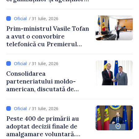
internaționale din Republica
Moldova
/ 31 Iulie, 2026
Prim-ministrul Vasile Tofan
a avut o convorbire
telefonică cu Premierul
Ucrainei, Sergii Korețkii
/ 31 Iulie, 2026
Consolidarea
parteneriatului moldo-
american, discutată de
Prim-ministrul Vasile Tofan
și însărcinatul cu afaceri al
/ 31 Iulie, 2026
SUA, Nick Pietrowicz
Peste 400 de primării au
adoptat decizii finale de
amalgamare voluntară.