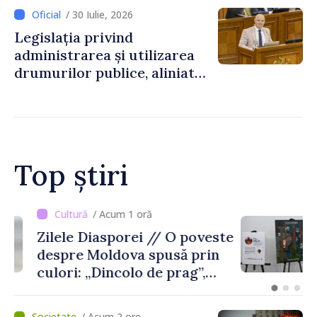
/ 30 Iulie, 2026
Legislația privind
administrarea și utilizarea
drumurilor publice, aliniată
la standardele UE
Top știri
/ Acum 1 oră
Zilele Diasporei // O poveste
despre Moldova spusă prin
culori: „Dincolo de prag”,
expoziția Olgăi Chilat,
stabilită la Bruxelles
/ Acum 2 ore