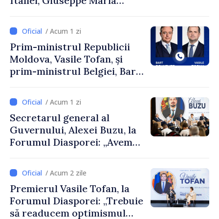
Italiei, Giuseppe Maria
Perricone
/ Acum 1 zi
Prim-ministrul Republicii
Moldova, Vasile Tofan, și
prim-ministrul Belgiei, Bart
De Wever, au discutat
despre parcursul european
/ Acum 1 zi
al Republicii Moldova.
Secretarul general al
Guvernului, Alexei Buzu, la
Forumul Diasporei: „Avem
nevoie de fiecare dintre
dumneavoastră pentru a
/ Acum 2 zile
construi comunități mai
Premierul Vasile Tofan, la
puternice”
Forumul Diasporei: „Trebuie
să readucem optimismul