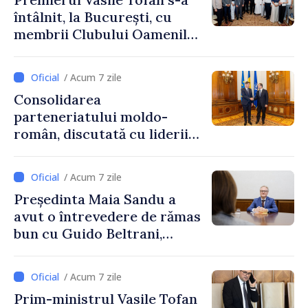
întâlnit, la București, cu
membrii Clubului Oamenilor
de Afaceri Basarabeni
/ Acum 7 zile
Consolidarea
parteneriatului moldo-
român, discutată cu liderii
Parlamentului României
/ Acum 7 zile
Președinta Maia Sandu a
avut o întrevedere de rămas
bun cu Guido Beltrani,
directorul Biroului de
Cooperare al Elveției în
/ Acum 7 zile
Republica Moldova
Prim-ministrul Vasile Tofan