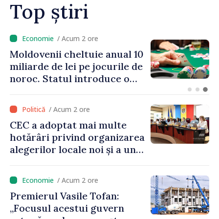
pentru oameni”
Top știri
/ Acum 57 minute
Energocom: Deficit de
energie electrică în orele de
vârf; consumatorii sunt
îndemnați să economisească
/ Acum 2 ore
CEC a adoptat mai multe
hotărâri privind organizarea
alegerilor locale noi și a unui
referendum local în satul
Delacău, raionul Anenii Noi
/ Acum 2 ore
Premierul Vasile Tofan:
„Focusul acestui guvern