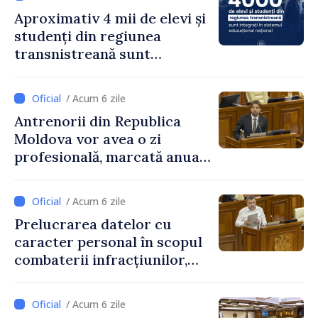
Aproximativ 4 mii de elevi și
studenți din regiunea
transnistreană sunt
integrați în sistemul
educațional național
/ Acum 6 zile
Antrenorii din Republica
Moldova vor avea o zi
profesională, marcată anual
pe 25 septembrie
/ Acum 6 zile
Prelucrarea datelor cu
caracter personal în scopul
combaterii infracțiunilor,
reglementată de o nouă lege
/ Acum 6 zile