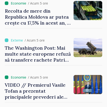
/ Acum 5 ore
Recolta de mere din
Republica Moldova ar putea
crește cu 17,5% în acest an, în
timp ce producția din UE
este estimată în scădere
/ Acum 5 ore
The Washington Post: Mai
multe state europene refuză
să transfere rachete Patriot
Ucrainei
/ Acum 5 ore
VIDEO // Premierul Vasile
Tofan a prezentat
principalele prevederi ale
politicii fiscale pentru anul