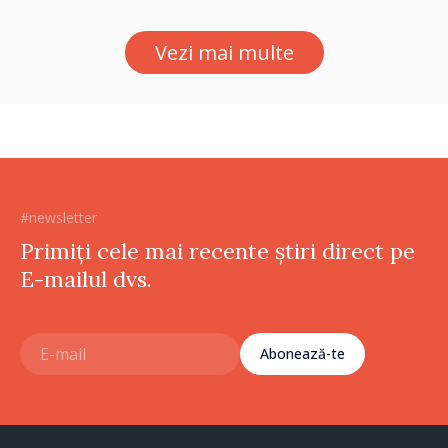
2027
Vezi mai multe
#newsletter
Primiți cele mai recente știri direct pe
E-mailul dvs.
Abonează-te