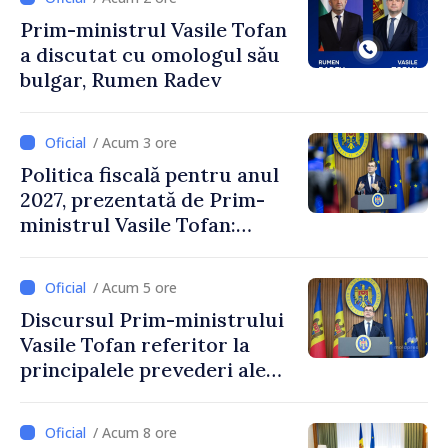
Prim-ministrul Vasile Tofan
a discutat cu omologul său
bulgar, Rumen Radev
/ Acum 3 ore
Politica fiscală pentru anul
2027, prezentată de Prim-
ministrul Vasile Tofan:
Reducerea poverii pe muncă,
stimularea investițiilor și o
/ Acum 5 ore
taxare mai echitabilă
Discursul Prim-ministrului
Vasile Tofan referitor la
principalele prevederi ale
politicii fiscale pentru anul
2027
/ Acum 8 ore