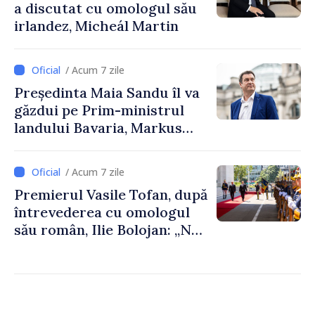
a discutat cu omologul său
irlandez, Micheál Martin
/ Acum 7 zile
Președinta Maia Sandu îl va
găzdui pe Prim-ministrul
landului Bavaria, Markus
Söder
/ Acum 7 zile
Premierul Vasile Tofan, după
întrevederea cu omologul
său român, Ilie Bolojan: „Ne
dorim să transformăm
apropierea dintre țările
noastre în mai multe
investiții și oportunități