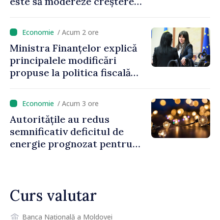
este să modereze creșterea
prețurilor la imobiliare”
/ Acum 2 ore
Ministra Finanțelor explică
principalele modificări
propuse la politica fiscală
2027 privind impozitul pe
venit
/ Acum 3 ore
Autoritățile au redus
semnificativ deficitul de
energie prognozat pentru
astăzi
Curs valutar
Banca Națională a Moldovei