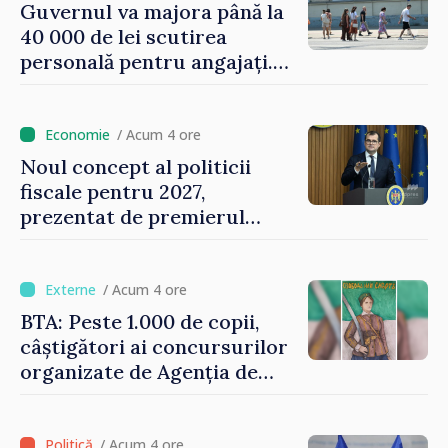
Guvernul va majora până la
40 000 de lei scutirea
personală pentru angajați.
Vasile Tofan: „Aproape 800
de milioane de lei îi lăsăm
oamenilor”
/ Acum 4 ore
Noul concept al politicii
fiscale pentru 2027,
prezentat de premierul
Vasile Tofan: „Taxăm mai
puțin munca, stimulăm
investițiile, taxăm viciile și
/ Acum 4 ore
echilibrăm taxarea
BTA: Peste 1.000 de copii,
consumului”
câștigători ai concursurilor
organizate de Agenția de
Stat pentru Bulgarii din
Străinătate, vor fi premiați
/ Acum 4 ore