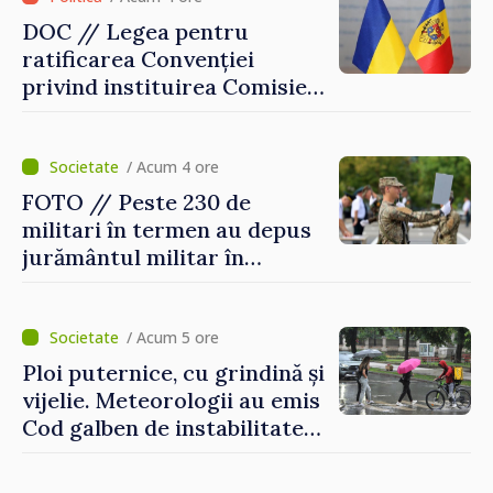
DOC // Legea pentru
ratificarea Convenției
privind instituirea Comisiei
Internaționale de Reclamații
pentru Ucraina, publicată în
Monitorul Oficial
/ Acum 4 ore
FOTO // Peste 230 de
militari în termen au depus
jurământul militar în
garnizoana Chișinău
/ Acum 5 ore
Ploi puternice, cu grindină și
vijelie. Meteorologii au emis
Cod galben de instabilitate
atmosferică