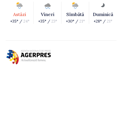
Astăzi
Vineri
Sîmbătă
Duminică
+35° /
24°
+35° /
23°
+30° /
21°
+28° /
21°