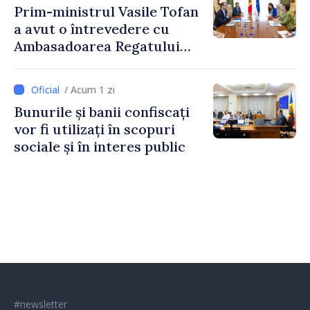
Prim-ministrul Vasile Tofan
a avut o întrevedere cu
Ambasadoarea Regatului
Unit al Marii Britanii și
Irlandei de Nord, Fern
/ Acum 1 zi
Horine
Bunurile și banii confiscați
vor fi utilizați în scopuri
sociale și în interes public
#newsletter