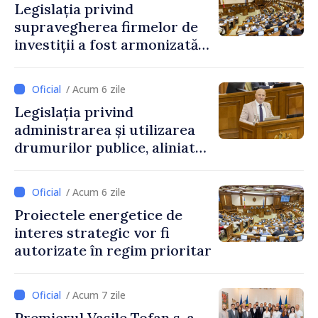
Legislația privind
supravegherea firmelor de
investiții a fost armonizată
cu normele UE
/ Acum 6 zile
Legislația privind
administrarea și utilizarea
drumurilor publice, aliniată
la standardele UE
/ Acum 6 zile
Proiectele energetice de
interes strategic vor fi
autorizate în regim prioritar
/ Acum 7 zile
Premierul Vasile Tofan s-a